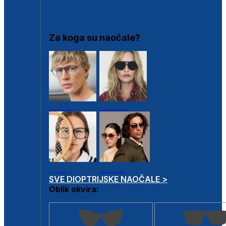
DIOPTRIJSKI OKVIRI
Za koga su naočale?
Muške
Ženske
Dječje
Unisex
SVE DIOPTRIJSKE NAOČALE >
Oblik okvira: