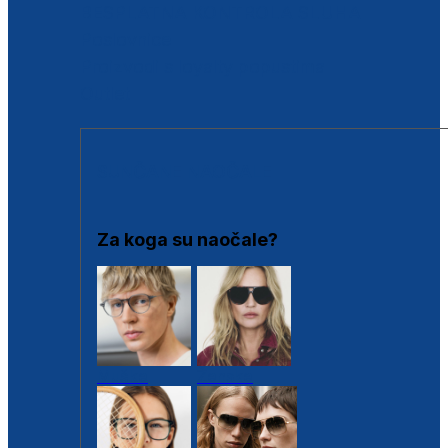
BESPLATNA KONTROLA SLUHA
Poslovnice
Proizvodi s loyalty popustima
Outlet
SUNČANE NAOČALE
Za koga su naočale?
Muške
Ženske