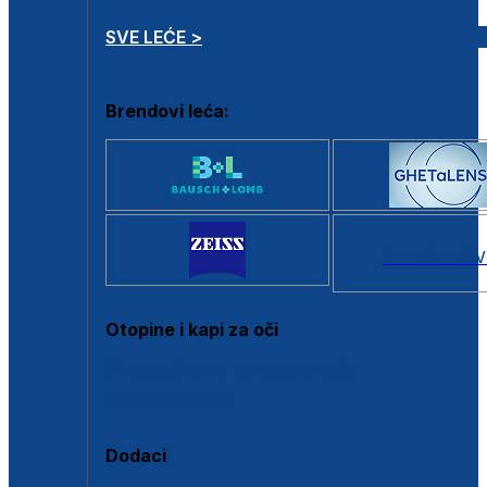
SVE LEĆE >
Brendovi leća:
SVI BRANDOV
Otopine i kapi za oči
Sve otopine za kontaktne leće
Sve kapi za oči
Dodaci