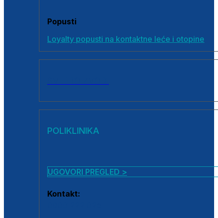
Popusti
Loyalty popusti na kontaktne leće i otopine
SVI PROIZVODI
POLIKLINIKA
UGOVORI PREGLED >
Kontakt:
0800 222 025