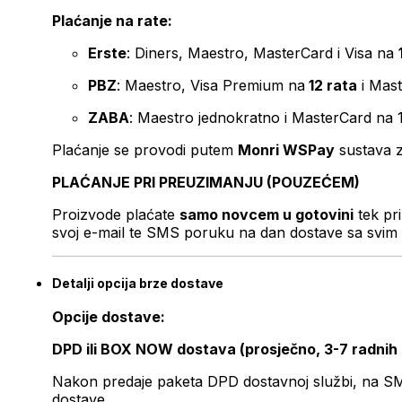
Plaćanje na rate:
Erste
: Diners, Maestro, MasterCard i Visa na
PBZ
: Maestro, Visa Premium na
12 rata
i Mas
ZABA
: Maestro jednokratno i MasterCard na 
Plaćanje se provodi putem
Monri WSPay
sustava z
PLAĆANJE PRI PREUZIMANJU (POUZEĆEM)
Proizvode plaćate
samo novcem u gotovini
tek pr
svoj e-mail te SMS poruku na dan dostave sa svim 
Detalji opcija brze dostave
Opcije dostave:
DPD ili BOX NOW dostava (prosječno, 3-7 radnih
Nakon predaje paketa DPD dostavnoj službi, na SMS 
dostave.