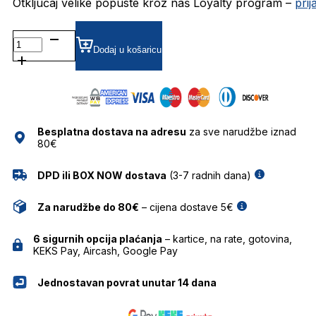
Otključaj velike popuste kroz naš Loyalty program –
pri
TSW6057 DIOPTRIJSKI
OKVIRI
Dodaj u košaricu
TRUSSARDI
količina
Besplatna dostava na adresu
za sve narudžbe iznad
80€
DPD ili BOX NOW dostava
(3-7 radnih dana)
Za narudžbe do 80€
– cijena dostave 5€
6 sigurnih opcija plaćanja
– kartice, na rate, gotovina,
KEKS Pay, Aircash, Google Pay
Jednostavan povrat unutar 14 dana