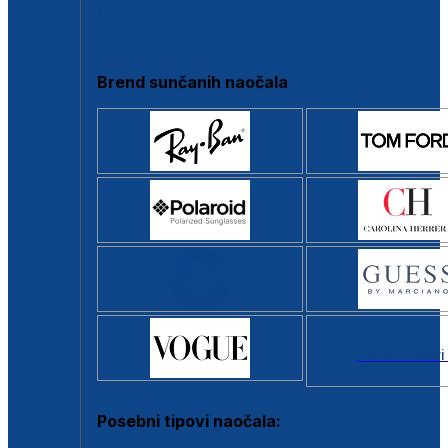
Clip-on
Poluokvir
Brend sunčanih naočala
Svi brendovi
Posebni tipovi naočala: