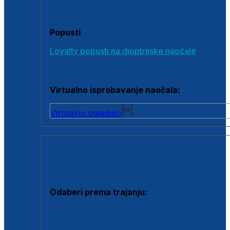
Poklon bonovi
Popusti
Loyalty popusti na dioptrijske naočale
Outlet dioptrijskih naočala
Virtualno isprobavanje naočala:
Virtualno ogledalo
KONTAKTNE LEĆE I OTOPINE
Odaberi prema trajanju:
Jednodnevne leće
Mjesečne leće