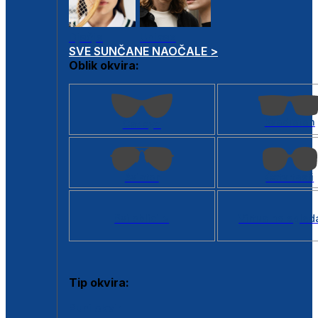
Dječje
Unisex
SVE SUNČANE NAOČALE >
Oblik okvira:
Kvadratan
Cat eye
Aviator
Četvrtasti
Svi oblici >
Virtualno ogled
Tip okvira:
Puni okvir