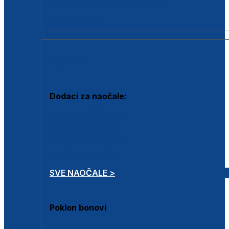
Dodaci za dioptrijske naočale
Poklon bonovi
DODACI
Dodaci za naočale:
Krpice za čišćenje
Kutijice za naočale
Sprejevi za čišćenje
Lančići za naočale
SVE NAOČALE >
Poklon bonovi
Poklon bonovi