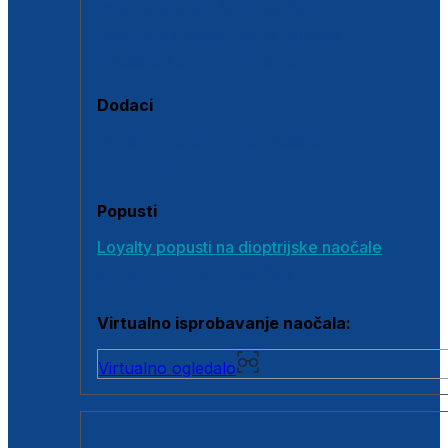
Polarizirane sunčane naočale
Fotokromatske sunčane naočale
Naočale s clip-on dodatkom
Dodaci
Dodaci za dioptrijske naočale
Poklon bonovi
Popusti
Loyalty popusti na dioptrijske naočale
Outlet dioptrijskih naočala
Virtualno isprobavanje naočala:
Virtualno ogledalo