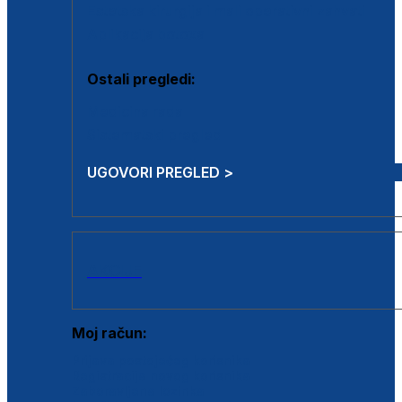
Estetska kirurgija i mali operativni zahvati
Aplikacija botoxa
Ostali pregledi:
Medicina rada
Sistematski pregled
UGOVORI PREGLED >
AKCIJE
Moj račun:
Prijava postojećeg korisnika
Registracija novog korisnika
Zaboravljena lozinka