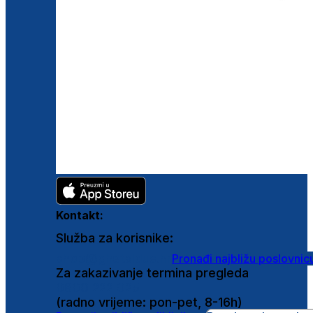
Kontakt:
Služba za korisnike:
shop@ghetaldus.hr
Pronađi najbližu poslovnic
Za zakazivanje termina pregleda
0800 222 025
(radno vrijeme: pon-pet, 8-16h)