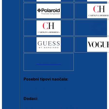
Svi brendovi >
Posebni tipovi naočala:
Okviri s clip-on dodatkom
Dodaci
Dodaci za dioptrijske naočale