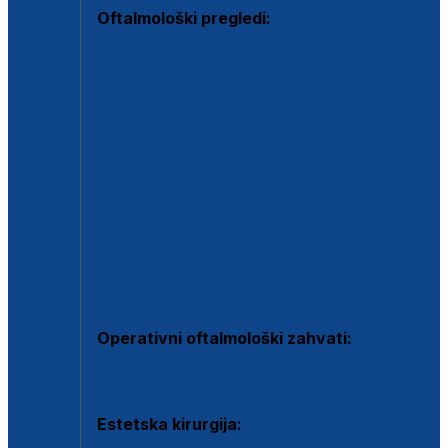
Oftalmološki pregledi:
Specijalistički oftalmološki pregled
Pregled za kontaktne leće
Pregled vidnog polja (OCT)
Dječja oftalmologija
Kontrola očnog tlaka
Drugo mišljenje oftalmologa
Retinološka ambulanta
Dijagnostika i liječenje upalnih očnih bolesti
Dijagnostika i liječenje glaukomske bolesti
Dijagnostika sive mrene ili katarakte
Operativni oftalmološki zahvati:
Ultrazvučna operacija mrene ili katarakta
Estetska kirurgija: