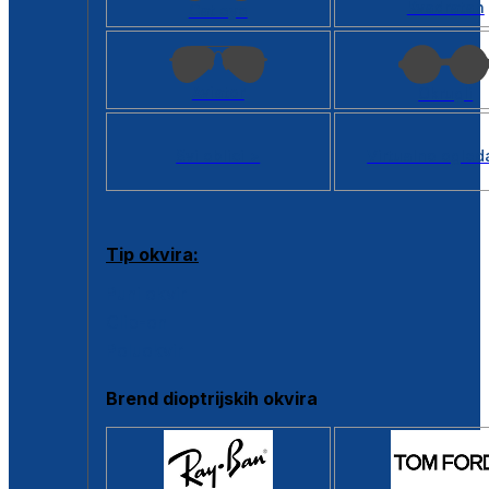
Kvadratan
Cat eye
Aviator
Okrugli
Svi oblici >
Virtualno ogled
Tip okvira:
Puni okvir
Clip-on
Poluokvir
Brend dioptrijskih okvira