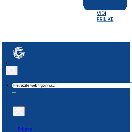
VIDI
PRILIKE
Traži
Prijava