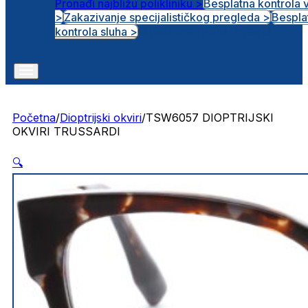
Pronađi najbližu polikliniku >
Besplatna kontrola 
>
Zakazivanje specijalističkog pregleda >
Bespla
Otvorena radna mjesta
kontrola sluha >
Početna
/
Dioptrijski okviri
/
TSW6057 DIOPTRIJSKI
OKVIRI TRUSSARDI
🔍