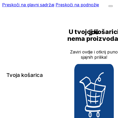
Preskoči na glavni sadržaj
Preskoči na podnožje
U tvojoj košarici još
nema proizvoda
Zaviri ovdje i otkrij puno
sjajnih prilika!
Tvoja košarica