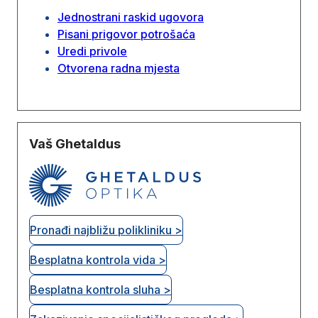
Jednostrani raskid ugovora
Pisani prigovor potrošaća
Uredi privole
Otvorena radna mjesta
Vaš Ghetaldus
Pronađi najbližu polikliniku >
Besplatna kontrola vida >
Besplatna kontrola sluha >