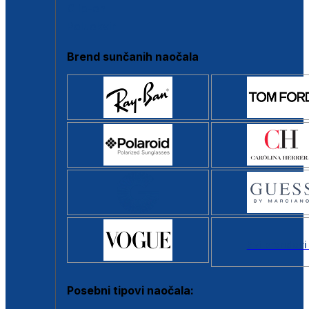
Clip-on
Poluokvir
Brend sunčanih naočala
Svi brendovi
Posebni tipovi naočala: