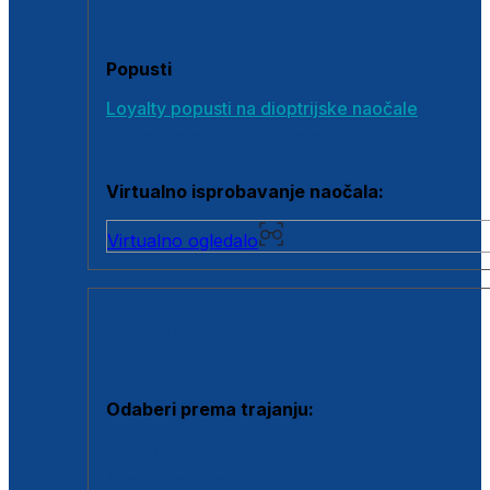
Poklon bonovi
Popusti
Loyalty popusti na dioptrijske naočale
Outlet dioptrijskih naočala
Virtualno isprobavanje naočala:
Virtualno ogledalo
KONTAKTNE LEĆE I OTOPINE
Odaberi prema trajanju:
Jednodnevne leće
Mjesečne leće