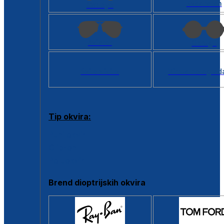
Kvadratan
Cat eye
Aviator
Okrugli
Svi oblici >
Virtualno ogled
Tip okvira:
Puni okvir
Clip-on
Poluokvir
Brend dioptrijskih okvira