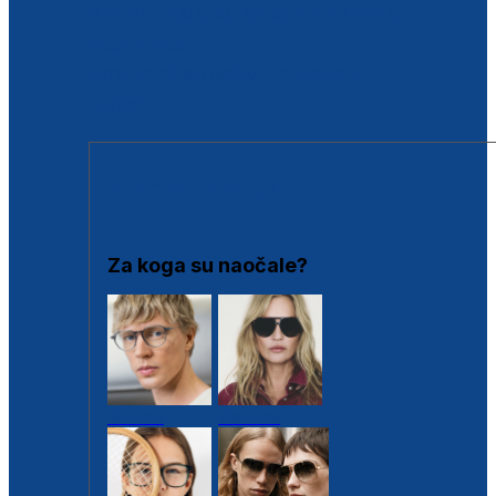
BESPLATNA KONTROLA SLUHA
Poslovnice
Proizvodi s loyalty popustima
Outlet
SUNČANE NAOČALE
Za koga su naočale?
Muške
Ženske