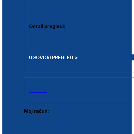
Estetska kirurgija i mali operativni zahvati
Aplikacija botoxa
Ostali pregledi:
Medicina rada
Sistematski pregled
UGOVORI PREGLED >
AKCIJE
Moj račun:
Prijava postojećeg korisnika
Registracija novog korisnika
Zaboravljena lozinka