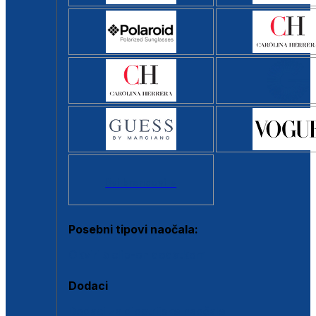
Svi brendovi >
Posebni tipovi naočala:
Okviri s clip-on dodatkom
Dodaci
Dodaci za dioptrijske naočale