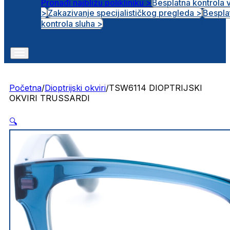
Pronađi najbližu polikliniku >
Besplatna kontrola 
>
Zakazivanje specijalističkog pregleda >
Bespla
Otvorena radna mjesta
kontrola sluha >
Početna
/
Dioptrijski okviri
/
TSW6114 DIOPTRIJSKI
OKVIRI TRUSSARDI
🔍