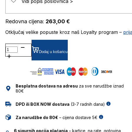
Vidi popis poslovnica >
Redovna cijena:
263,00
€
Otključaj velike popuste kroz naš Loyalty program –
pri
TSW6114 DIOPTRIJSKI
OKVIRI
Dodaj u košaricu
TRUSSARDI
količina
Besplatna dostava na adresu
za sve narudžbe iznad
80€
DPD ili BOX NOW dostava
(3-7 radnih dana)
Za narudžbe do 80€
– cijena dostave 5€
6 sigurnih opcija plaćanja
– kartice, na rate, gotovina,