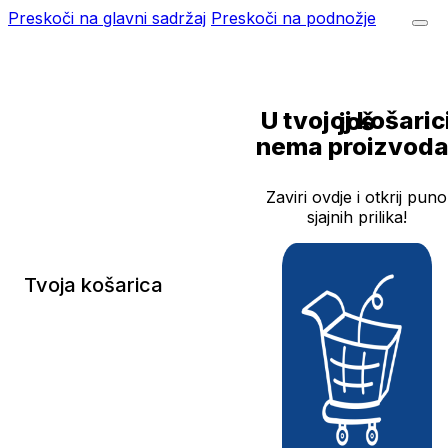
Preskoči na glavni sadržaj
Preskoči na podnožje
U tvojoj košarici još
nema proizvoda
Zaviri ovdje i otkrij puno
sjajnih prilika!
Tvoja košarica