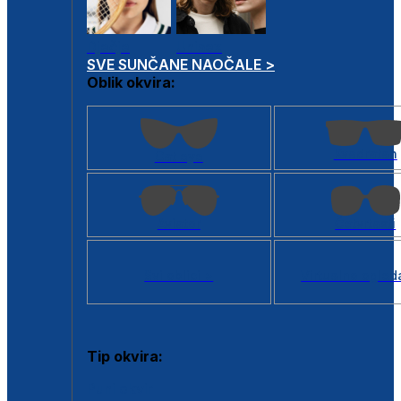
Dječje
Unisex
SVE SUNČANE NAOČALE >
Oblik okvira:
Kvadratan
Cat eye
Aviator
Četvrtasti
Svi oblici >
Virtualno ogled
Tip okvira:
Puni okvir