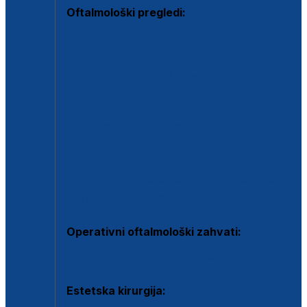
Oftalmološki pregledi:
Specijalistički oftalmološki pregled
Pregled za kontaktne leće
Pregled vidnog polja (OCT)
Dječja oftalmologija
Kontrola očnog tlaka
Drugo mišljenje oftalmologa
Retinološka ambulanta
Dijagnostika i liječenje upalnih očnih bolesti
Dijagnostika i liječenje glaukomske bolesti
Dijagnostika sive mrene ili katarakte
Operativni oftalmološki zahvati:
Ultrazvučna operacija mrene ili katarakta
Estetska kirurgija: