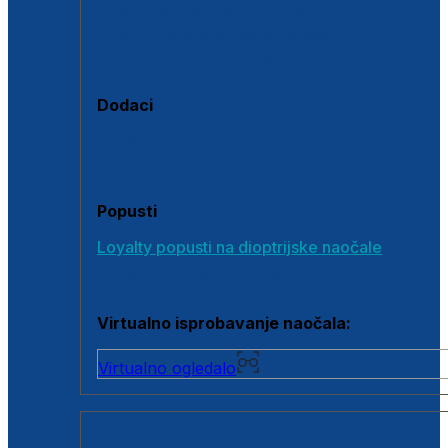
Polarizirane sunčane naočale
Fotokromatske sunčane naočale
Naočale s clip-on dodatkom
Dodaci
Dodaci za dioptrijske naočale
Poklon bonovi
Popusti
Loyalty popusti na dioptrijske naočale
Outlet dioptrijskih naočala
Virtualno isprobavanje naočala:
Virtualno ogledalo