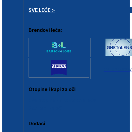
SVE LEĆE >
Brendovi leća:
SVI BRANDOV
Otopine i kapi za oči
Sve otopine za kontaktne leće
Sve kapi za oči
Dodaci