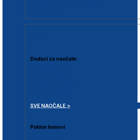
Dodaci za dioptrijske naočale
Poklon bonovi
DODACI
Dodaci za naočale:
Krpice za čišćenje
Kutijice za naočale
Sprejevi za čišćenje
Lančići za naočale
SVE NAOČALE >
Poklon bonovi
Poklon bonovi