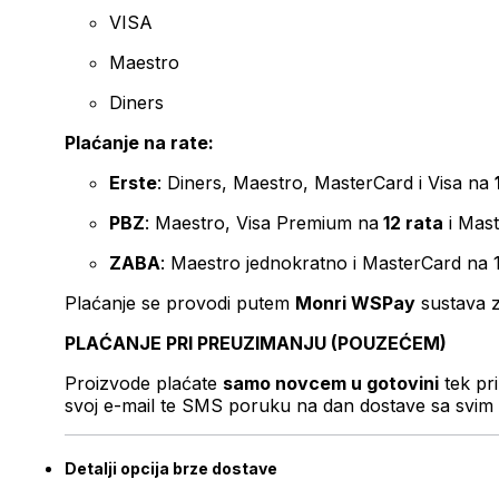
VISA
Maestro
Diners
Plaćanje na rate:
Erste
: Diners, Maestro, MasterCard i Visa na
PBZ
: Maestro, Visa Premium na
12 rata
i Mas
ZABA
: Maestro jednokratno i MasterCard na 
Plaćanje se provodi putem
Monri WSPay
sustava z
PLAĆANJE PRI PREUZIMANJU (POUZEĆEM)
Proizvode plaćate
samo novcem u gotovini
tek pr
svoj e-mail te SMS poruku na dan dostave sa svim 
Detalji opcija brze dostave