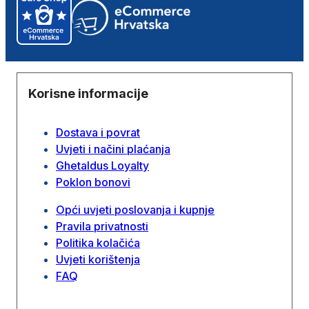
Korisne informacije
Dostava i povrat
Uvjeti i načini plaćanja
Ghetaldus Loyalty
Poklon bonovi
Opći uvjeti poslovanja i kupnje
Pravila privatnosti
Politika kolačića
Uvjeti korištenja
FAQ