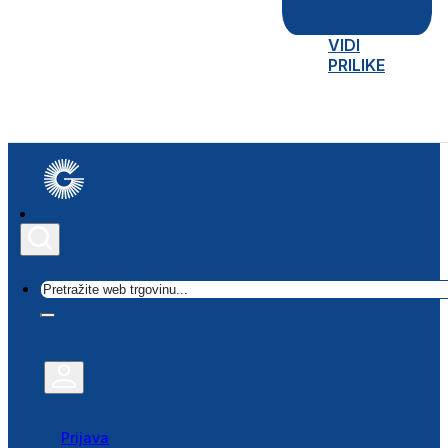
VIDI
PRILIKE
Traži
Prijava