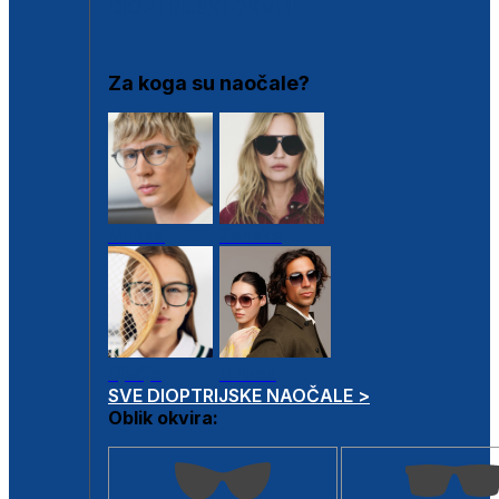
DIOPTRIJSKI OKVIRI
Za koga su naočale?
Muške
Ženske
Dječje
Unisex
SVE DIOPTRIJSKE NAOČALE >
Oblik okvira: