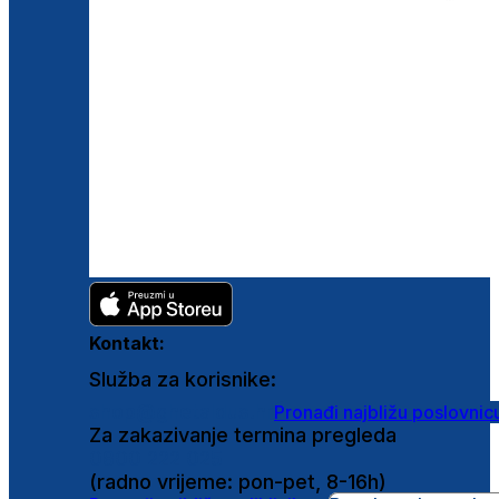
Kontakt:
Služba za korisnike:
shop@ghetaldus.hr
Pronađi najbližu poslovnic
Za zakazivanje termina pregleda
0800 222 025
(radno vrijeme: pon-pet, 8-16h)