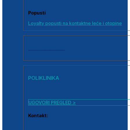
Popusti
Loyalty popusti na kontaktne leće i otopine
SVI PROIZVODI
POLIKLINIKA
UGOVORI PREGLED >
Kontakt:
0800 222 025