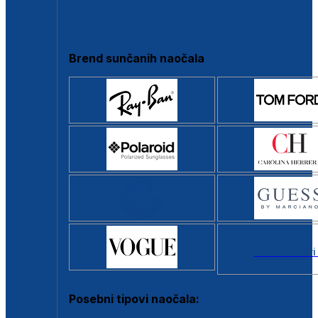
Clip-on
Poluokvir
Brend sunčanih naočala
Svi brendovi
Posebni tipovi naočala: