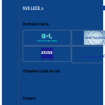
SVE LEĆE >
Brendovi leća:
SVI BRANDOV
Otopine i kapi za oči
Sve otopine za kontaktne leće
Sve kapi za oči
Dodaci