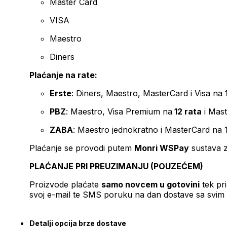
Master Card
VISA
Maestro
Diners
Plaćanje na rate:
Erste
: Diners, Maestro, MasterCard i Visa na
PBZ
: Maestro, Visa Premium na
12 rata
i Mas
ZABA
: Maestro jednokratno i MasterCard na 
Plaćanje se provodi putem
Monri WSPay
sustava z
PLAĆANJE PRI PREUZIMANJU (POUZEĆEM)
Proizvode plaćate
samo novcem u gotovini
tek pr
svoj e-mail te SMS poruku na dan dostave sa svim 
Detalji opcija brze dostave