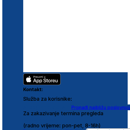
Kontakt:
Služba za korisnike:
shop@ghetaldus.hr
Pronađi najbližu poslovnic
Za zakazivanje termina pregleda
0800 222 025
(radno vrijeme: pon-pet, 8-16h)