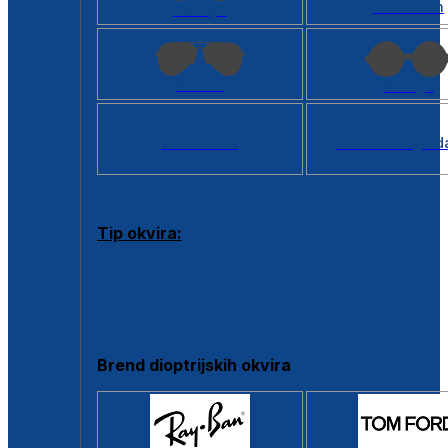
Kvadratan
Cat eye
Aviator
Okrugli
Svi oblici >
Virtualno ogled
Tip okvira:
Puni okvir
Clip-on
Poluokvir
Brend dioptrijskih okvira