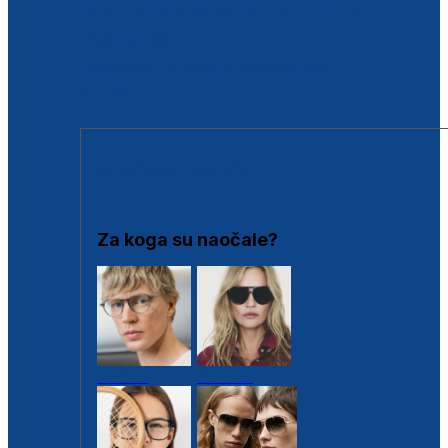
BESPLATNA KONTROLA SLUHA
Poslovnice
Proizvodi s loyalty popustima
Outlet
SUNČANE NAOČALE
Za koga su naočale?
Muške
Ženske