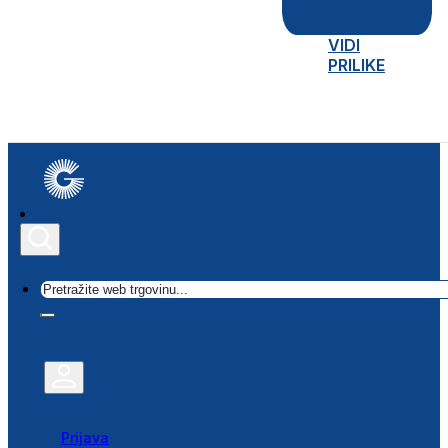
VIDI
PRILIKE
Traži
Prijava