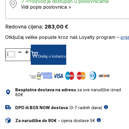
✓ Proizvod je dostupan u poslovnicama
Vidi popis poslovnica >
Redovna cijena:
283,00
€
Otključaj velike popuste kroz naš Loyalty program –
pri
TSW6145
A02
Dodaj u košaricu
5516
TRUSSARDI
DIOPTRIJSKI
OKVIRI
količina
Besplatna dostava na adresu
za sve narudžbe iznad
80€
DPD ili BOX NOW dostava
(3-7 radnih dana)
Za narudžbe do 80€
– cijena dostave 5€