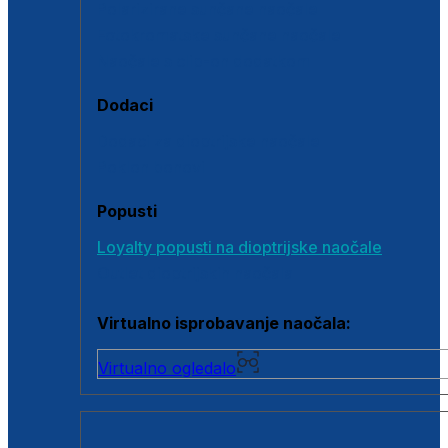
Polarizirane sunčane naočale
Fotokromatske sunčane naočale
Naočale s clip-on dodatkom
Dodaci
Dodaci za dioptrijske naočale
Poklon bonovi
Popusti
Loyalty popusti na dioptrijske naočale
Outlet dioptrijskih naočala
Virtualno isprobavanje naočala:
Virtualno ogledalo