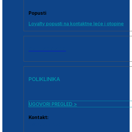
Popusti
Loyalty popusti na kontaktne leće i otopine
SVI PROIZVODI
POLIKLINIKA
UGOVORI PREGLED >
Kontakt:
0800 222 025