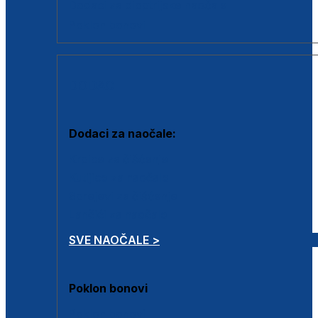
Dodaci za dioptrijske naočale
Poklon bonovi
DODACI
Dodaci za naočale:
Krpice za čišćenje
Kutijice za naočale
Sprejevi za čišćenje
Lančići za naočale
SVE NAOČALE >
Poklon bonovi
Poklon bonovi