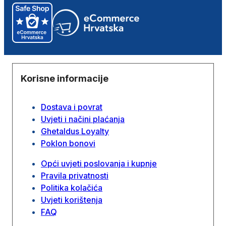
Korisne informacije
Dostava i povrat
Uvjeti i načini plaćanja
Ghetaldus Loyalty
Poklon bonovi
Opći uvjeti poslovanja i kupnje
Pravila privatnosti
Politika kolačića
Uvjeti korištenja
FAQ