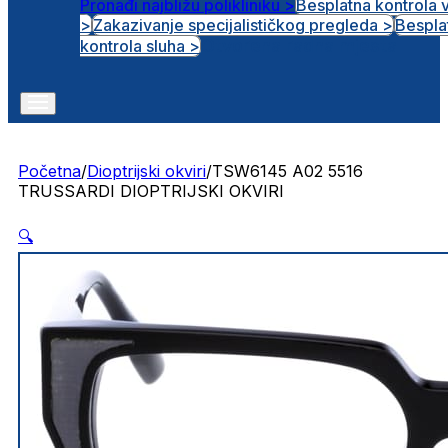
Pronađi najbližu polikliniku >
Besplatna kontrola 
>
Zakazivanje specijalističkog pregleda >
Bespla
Otvorena radna mjesta
kontrola sluha >
Početna
/
Dioptrijski okviri
/
TSW6145 A02 5516
TRUSSARDI DIOPTRIJSKI OKVIRI
🔍