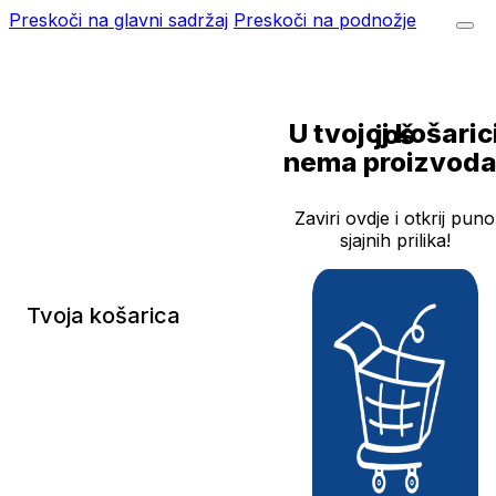
Preskoči na glavni sadržaj
Preskoči na podnožje
U tvojoj košarici još
nema proizvoda
Zaviri ovdje i otkrij puno
sjajnih prilika!
Tvoja košarica