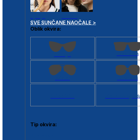
Dječje
Unisex
SVE SUNČANE NAOČALE >
Oblik okvira:
Kvadratan
Cat eye
Aviator
Četvrtasti
Svi oblici >
Virtualno ogled
Tip okvira:
Puni okvir