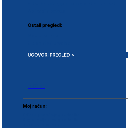
Estetska kirurgija i mali operativni zahvati
Aplikacija botoxa
Ostali pregledi:
Medicina rada
Sistematski pregled
UGOVORI PREGLED >
AKCIJE
Moj račun:
Prijava postojećeg korisnika
Registracija novog korisnika
Zaboravljena lozinka