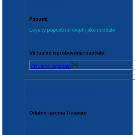
Poklon bonovi
Popusti
Loyalty popusti na dioptrijske naočale
Outlet dioptrijskih naočala
Virtualno isprobavanje naočala:
Virtualno ogledalo
KONTAKTNE LEĆE I OTOPINE
Odaberi prema trajanju:
Jednodnevne leće
Mjesečne leće