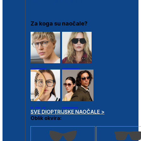
DIOPTRIJSKI OKVIRI
Za koga su naočale?
Muške
Ženske
Dječje
Unisex
SVE DIOPTRIJSKE NAOČALE >
Oblik okvira: