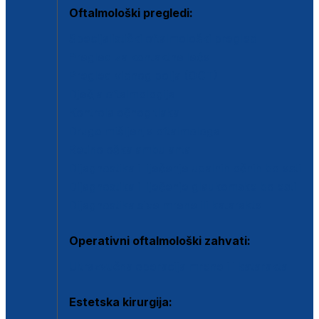
Oftalmološki pregledi:
Specijalistički oftalmološki pregled
Pregled za kontaktne leće
Pregled vidnog polja (OCT)
Dječja oftalmologija
Kontrola očnog tlaka
Drugo mišljenje oftalmologa
Retinološka ambulanta
Dijagnostika i liječenje upalnih očnih bolesti
Dijagnostika i liječenje glaukomske bolesti
Dijagnostika sive mrene ili katarakte
Operativni oftalmološki zahvati:
Ultrazvučna operacija mrene ili katarakta
Estetska kirurgija: