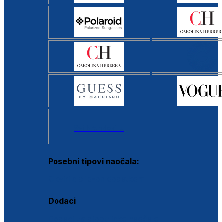
Svi brendovi >
Posebni tipovi naočala:
Okviri s clip-on dodatkom
Dodaci
Dodaci za dioptrijske naočale