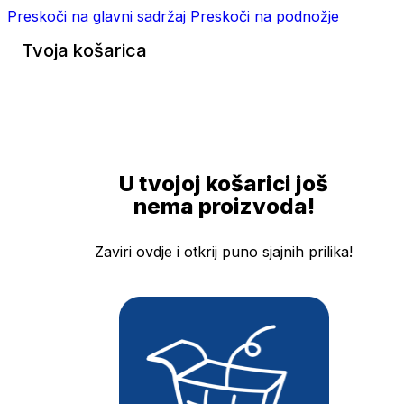
Preskoči na glavni sadržaj
Preskoči na podnožje
Tvoja košarica
U tvojoj košarici još
nema proizvoda!
Zaviri ovdje i otkrij puno sjajnih prilika!