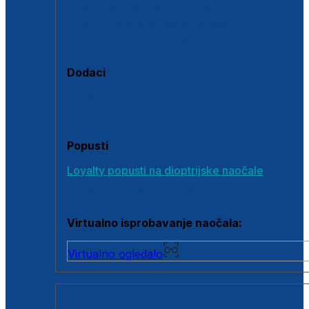
Polarizirane sunčane naočale
Fotokromatske sunčane naočale
Naočale s clip-on dodatkom
Dodaci
Dodaci za dioptrijske naočale
Poklon bonovi
Popusti
Loyalty popusti na dioptrijske naočale
Outlet dioptrijskih naočala
Virtualno isprobavanje naočala:
Virtualno ogledalo