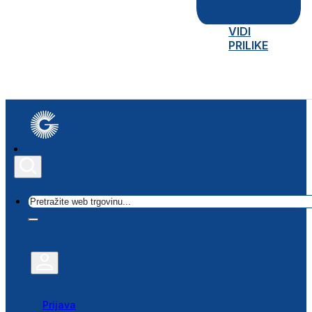
VIDI
PRILIKE
Traži
Prijava