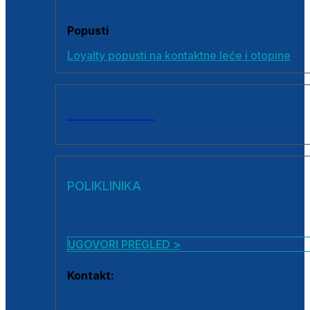
Popusti
Loyalty popusti na kontaktne leće i otopine
SVI PROIZVODI
POLIKLINIKA
UGOVORI PREGLED >
Kontakt:
0800 222 025