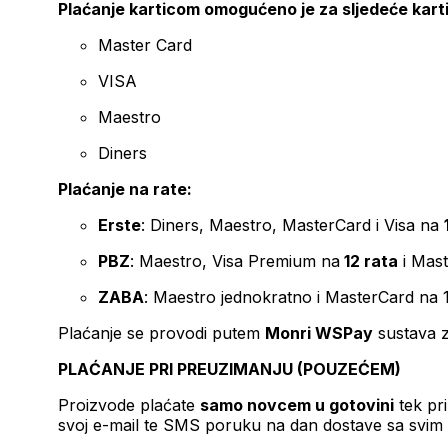
Plaćanje karticom omogućeno je za sljedeće kart
Master Card
VISA
Maestro
Diners
Plaćanje na rate:
Erste
: Diners, Maestro, MasterCard i Visa na
PBZ
: Maestro, Visa Premium na
12 rata
i Mas
ZABA
: Maestro jednokratno i MasterCard na 
Plaćanje se provodi putem
Monri WSPay
sustava z
PLAĆANJE PRI PREUZIMANJU (POUZEĆEM)
Proizvode plaćate
samo novcem u gotovini
tek pr
svoj e-mail te SMS poruku na dan dostave sa svim 