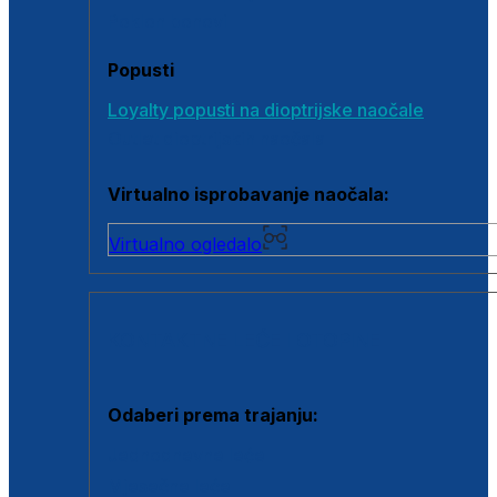
Poklon bonovi
Popusti
Loyalty popusti na dioptrijske naočale
Outlet dioptrijskih naočala
Virtualno isprobavanje naočala:
Virtualno ogledalo
KONTAKTNE LEĆE I OTOPINE
Odaberi prema trajanju:
Jednodnevne leće
Mjesečne leće