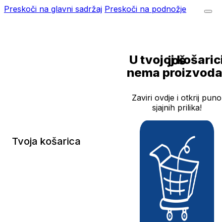
Preskoči na glavni sadržaj
Preskoči na podnožje
U tvojoj košarici još
nema proizvoda
Zaviri ovdje i otkrij puno
sjajnih prilika!
Tvoja košarica