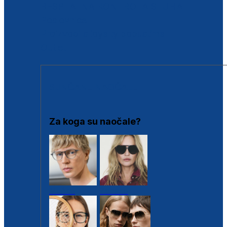
BESPLATNA KONTROLA SLUHA
Poslovnice
Proizvodi s loyalty popustima
Outlet
SUNČANE NAOČALE
Za koga su naočale?
Muške
Ženske