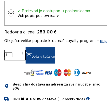
✓ Proizvod je dostupan u poslovnicama
Vidi popis poslovnica >
Redovna cijena:
253,00
€
Otključaj velike popuste kroz naš Loyalty program –
pri
WE5430 DIOPTRIJSKI
OKVIRI
Dodaj u košaricu
WEB
količina
Besplatna dostava na adresu
za sve narudžbe iznad
80€
DPD ili BOX NOW dostava
(3-7 radnih dana)