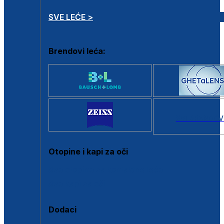
SVE LEĆE >
Brendovi leća:
SVI BRANDOV
Otopine i kapi za oči
Sve otopine za kontaktne leće
Sve kapi za oči
Dodaci