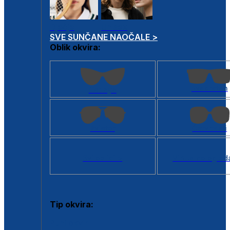
Dječje
Unisex
SVE SUNČANE NAOČALE >
Oblik okvira:
Kvadratan
Cat eye
Aviator
Četvrtasti
Svi oblici >
Virtualno ogled
Tip okvira:
Puni okvir