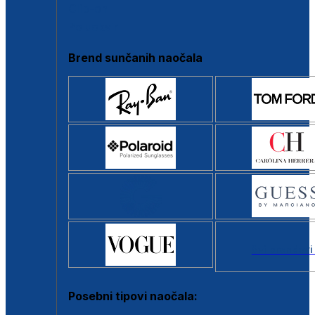
Clip-on
Poluokvir
Brend sunčanih naočala
Svi brendovi
Posebni tipovi naočala: