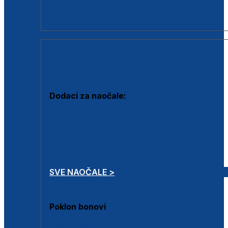
Dodaci za dioptrijske naočale
Poklon bonovi
DODACI
Dodaci za naočale:
Krpice za čišćenje
Kutijice za naočale
Sprejevi za čišćenje
Lančići za naočale
SVE NAOČALE >
Poklon bonovi
Poklon bonovi