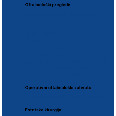
Oftalmološki pregledi:
Specijalistički oftalmološki pregled
Pregled za kontaktne leće
Pregled vidnog polja (OCT)
Dječja oftalmologija
Kontrola očnog tlaka
Drugo mišljenje oftalmologa
Retinološka ambulanta
Dijagnostika i liječenje upalnih očnih bolesti
Dijagnostika i liječenje glaukomske bolesti
Dijagnostika sive mrene ili katarakte
Operativni oftalmološki zahvati:
Ultrazvučna operacija mrene ili katarakta
Estetska kirurgija: