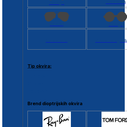
Kvadratan
Cat eye
Aviator
Okrugli
Svi oblici >
Virtualno ogled
Tip okvira:
Puni okvir
Clip-on
Poluokvir
Brend dioptrijskih okvira