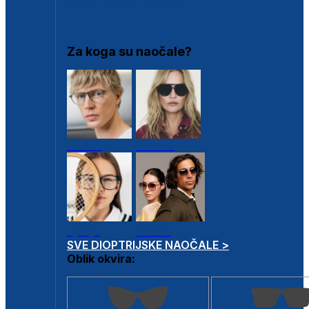
DIOPTRIJSKI OKVIRI
Za koga su naočale?
Muške
Ženske
Dječje
Unisex
SVE DIOPTRIJSKE NAOČALE >
Oblik okvira: