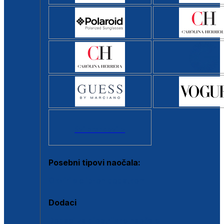
Svi brendovi >
Posebni tipovi naočala:
Okviri s clip-on dodatkom
Dodaci
Dodaci za dioptrijske naočale