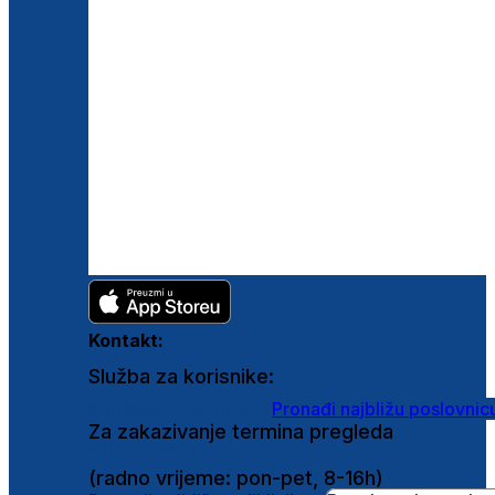
Kontakt:
Služba za korisnike:
shop@ghetaldus.hr
Pronađi najbližu poslovnic
Za zakazivanje termina pregleda
0800 222 025
(radno vrijeme: pon-pet, 8-16h)