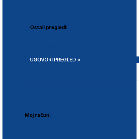
Estetska kirurgija i mali operativni zahvati
Aplikacija botoxa
Ostali pregledi:
Medicina rada
Sistematski pregled
UGOVORI PREGLED >
AKCIJE
Moj račun:
Prijava postojećeg korisnika
Registracija novog korisnika
Zaboravljena lozinka