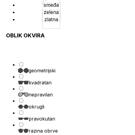
smeđa
zelena
zlatna
OBLIK OKVIRA
geometrijski
kvadratan
nepravilan
okrugli
pravokutan
razina obrve