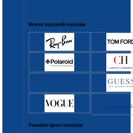
Clip-on
Poluokvir
Brend sunčanih naočala
Svi brendovi
Posebni tipovi naočala: