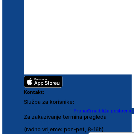
Kontakt:
Služba za korisnike:
shop@ghetaldus.hr
Pronađi najbližu poslovnic
Za zakazivanje termina pregleda
0800 222 025
(radno vrijeme: pon-pet, 8-16h)