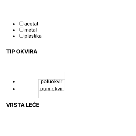
acetat
metal
plastika
TIP OKVIRA
poluokvir
puni okvir
VRSTA LEĆE