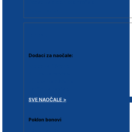
Dodaci za dioptrijske naočale
Poklon bonovi
DODACI
Dodaci za naočale:
Krpice za čišćenje
Kutijice za naočale
Sprejevi za čišćenje
Lančići za naočale
SVE NAOČALE >
Poklon bonovi
Poklon bonovi