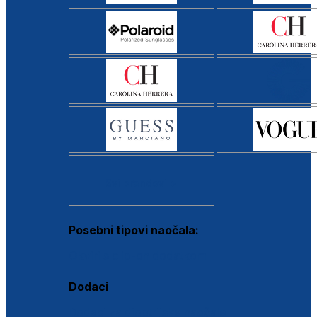
Svi brendovi >
Posebni tipovi naočala:
Okviri s clip-on dodatkom
Dodaci
Dodaci za dioptrijske naočale