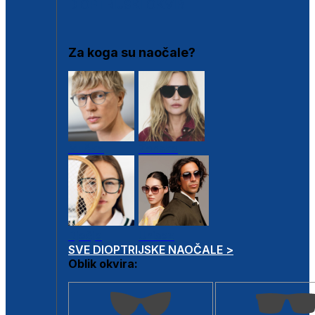
DIOPTRIJSKI OKVIRI
Za koga su naočale?
Muške
Ženske
Dječje
Unisex
SVE DIOPTRIJSKE NAOČALE >
Oblik okvira: