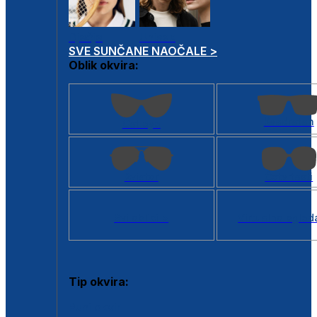
Dječje
Unisex
SVE SUNČANE NAOČALE >
Oblik okvira:
Kvadratan
Cat eye
Aviator
Četvrtasti
Svi oblici >
Virtualno ogled
Tip okvira:
Puni okvir