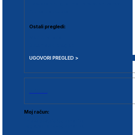
Estetska kirurgija i mali operativni zahvati
Aplikacija botoxa
Ostali pregledi:
Medicina rada
Sistematski pregled
UGOVORI PREGLED >
AKCIJE
Moj račun:
Prijava postojećeg korisnika
Registracija novog korisnika
Zaboravljena lozinka