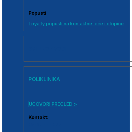
Popusti
Loyalty popusti na kontaktne leće i otopine
SVI PROIZVODI
POLIKLINIKA
UGOVORI PREGLED >
Kontakt:
0800 222 025