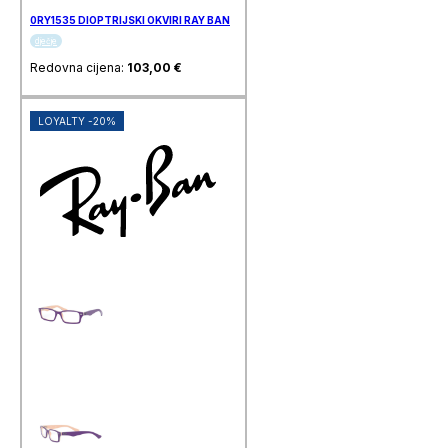
0RY1535 DIOPTRIJSKI OKVIRI RAY BAN
dječje
Redovna cijena:
103,00
€
LOYALTY -20%