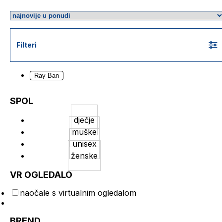
Filteri
Ray Ban
SPOL
dječje
muške
unisex
ženske
VR OGLEDALO
naočale s virtualnim ogledalom
BREND