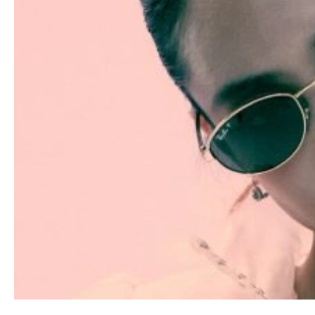
estetske privlačnosti i medicinske
sigurnosti:
Besplatna kontrola vida
u našim
poslovnicama
Najveća oftalmološka ustanova u
Hrvatskoj – jamstvo kvalitete
Svi vrhunski brandovi i okviri za
svaki oblik lica