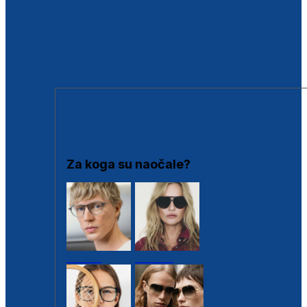
BESPLATNA KONTROLA SLUHA
Poslovnice
Proizvodi s loyalty popustima
Outlet
SUNČANE NAOČALE
Za koga su naočale?
Muške
Ženske