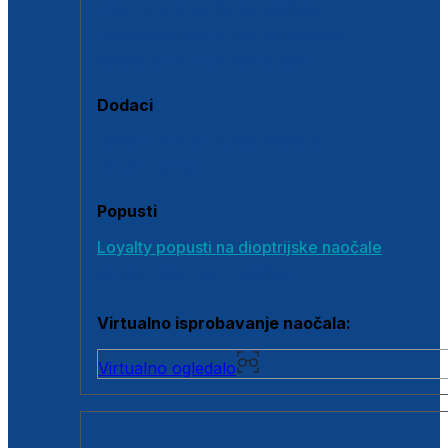
Polarizirane sunčane naočale
Fotokromatske sunčane naočale
Naočale s clip-on dodatkom
Dodaci
Dodaci za dioptrijske naočale
Poklon bonovi
Popusti
Loyalty popusti na dioptrijske naočale
Outlet dioptrijskih naočala
Virtualno isprobavanje naočala:
Virtualno ogledalo