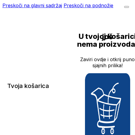
Preskoči na glavni sadržaj
Preskoči na podnožje
U tvojoj košarici još
nema proizvoda
Zaviri ovdje i otkrij puno
sjajnih prilika!
Tvoja košarica