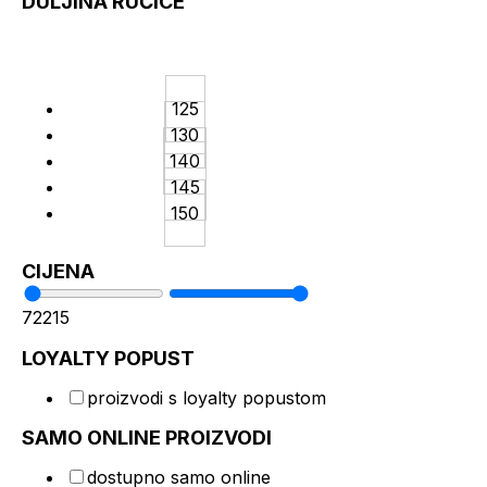
DULJINA RUČICE
125
130
140
145
150
CIJENA
72
215
LOYALTY POPUST
proizvodi s loyalty popustom
SAMO ONLINE PROIZVODI
dostupno samo online