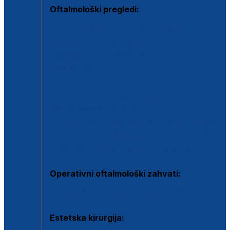
Oftalmološki pregledi:
Specijalistički oftalmološki pregled
Pregled za kontaktne leće
Pregled vidnog polja (OCT)
Dječja oftalmologija
Kontrola očnog tlaka
Drugo mišljenje oftalmologa
Retinološka ambulanta
Dijagnostika i liječenje upalnih očnih bolesti
Dijagnostika i liječenje glaukomske bolesti
Dijagnostika sive mrene ili katarakte
Operativni oftalmološki zahvati:
Ultrazvučna operacija mrene ili katarakta
Estetska kirurgija: