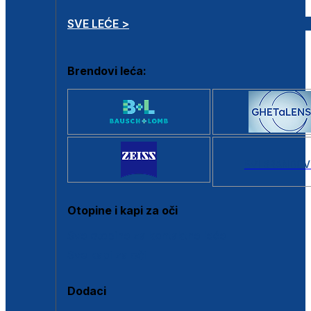
SVE LEĆE >
Brendovi leća:
SVI BRANDOV
Otopine i kapi za oči
Sve otopine za kontaktne leće
Sve kapi za oči
Dodaci