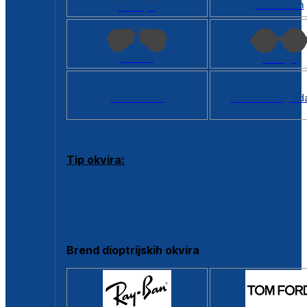
Kvadratan
Cat eye
Aviator
Okrugli
Svi oblici >
Virtualno ogled
Tip okvira:
Puni okvir
Clip-on
Poluokvir
Brend dioptrijskih okvira