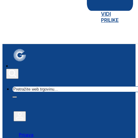
VIDI
PRILIKE
Traži
Prijava