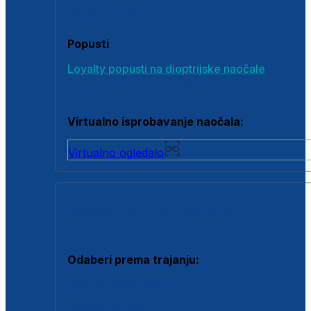
Poklon bonovi
Popusti
Loyalty popusti na dioptrijske naočale
Outlet dioptrijskih naočala
Virtualno isprobavanje naočala:
Virtualno ogledalo
KONTAKTNE LEĆE I OTOPINE
Odaberi prema trajanju:
Jednodnevne leće
Mjesečne leće