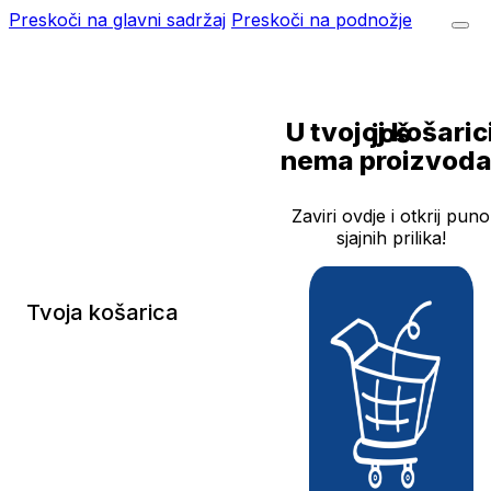
Preskoči na glavni sadržaj
Preskoči na podnožje
U tvojoj košarici još
nema proizvoda
Zaviri ovdje i otkrij puno
sjajnih prilika!
Tvoja košarica