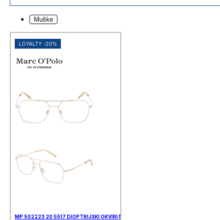
estetske privlačnosti i medicinske
sigurnosti:
Muške
Besplatna kontrola vida
u našim
poslovnicama
LOYALTY -20%
Najveća oftalmološka ustanova u
Hrvatskoj – jamstvo kvalitete
Svi vrhunski brandovi i okviri za
svaki oblik lica
MP 502223 20 5517 DIOPTRIJSKI OKVIRI MARC O’POLO