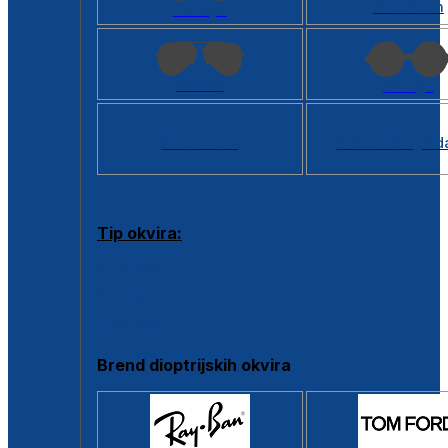
Kvadratan
Cat eye
Aviator
Okrugli
Svi oblici >
Virtualno ogled
Tip okvira:
Puni okvir
Clip-on
Poluokvir
Brend dioptrijskih okvira