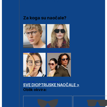
DIOPTRIJSKI OKVIRI
Za koga su naočale?
Muške
Ženske
Dječje
Unisex
SVE DIOPTRIJSKE NAOČALE >
Oblik okvira: