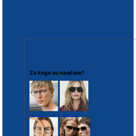
BESPLATNA KONTROLA SLUHA
Poslovnice
Proizvodi s loyalty popustima
Outlet
SUNČANE NAOČALE
Za koga su naočale?
Muške
Ženske