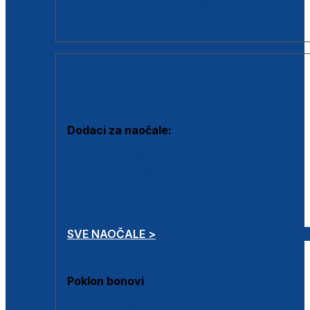
Dodaci za dioptrijske naočale
Poklon bonovi
DODACI
Dodaci za naočale:
Krpice za čišćenje
Kutijice za naočale
Sprejevi za čišćenje
Lančići za naočale
SVE NAOČALE >
Poklon bonovi
Poklon bonovi