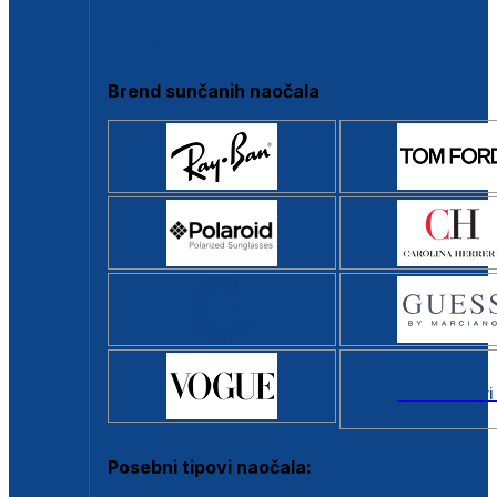
Clip-on
Poluokvir
Brend sunčanih naočala
Svi brendovi
Posebni tipovi naočala: