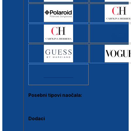
Svi brendovi >
Posebni tipovi naočala:
Okviri s clip-on dodatkom
Dodaci
Dodaci za dioptrijske naočale