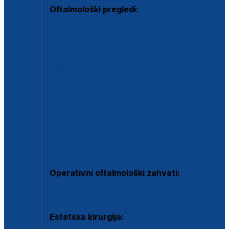
Oftalmološki pregledi:
Specijalistički oftalmološki pregled
Pregled za kontaktne leće
Pregled vidnog polja (OCT)
Dječja oftalmologija
Kontrola očnog tlaka
Drugo mišljenje oftalmologa
Retinološka ambulanta
Dijagnostika i liječenje upalnih očnih bolesti
Dijagnostika i liječenje glaukomske bolesti
Dijagnostika sive mrene ili katarakte
Operativni oftalmološki zahvati:
Ultrazvučna operacija mrene ili katarakta
Estetska kirurgija: