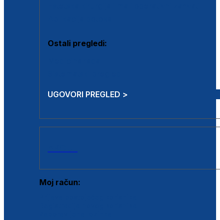
Estetska kirurgija i mali operativni zahvati
Aplikacija botoxa
Ostali pregledi:
Medicina rada
Sistematski pregled
UGOVORI PREGLED >
AKCIJE
Moj račun:
Prijava postojećeg korisnika
Registracija novog korisnika
Zaboravljena lozinka