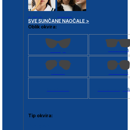
Dječje
Unisex
SVE SUNČANE NAOČALE >
Oblik okvira:
Kvadratan
Cat eye
Aviator
Četvrtasti
Svi oblici >
Virtualno ogled
Tip okvira:
Puni okvir