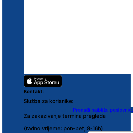
Kontakt:
Služba za korisnike:
shop@ghetaldus.hr
Pronađi najbližu poslovnic
Za zakazivanje termina pregleda
0800 222 025
(radno vrijeme: pon-pet, 8-16h)