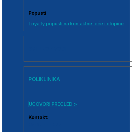
Popusti
Loyalty popusti na kontaktne leće i otopine
SVI PROIZVODI
POLIKLINIKA
UGOVORI PREGLED >
Kontakt:
0800 222 025