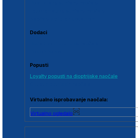
Polarizirane sunčane naočale
Fotokromatske sunčane naočale
Naočale s clip-on dodatkom
Dodaci
Dodaci za dioptrijske naočale
Poklon bonovi
Popusti
Loyalty popusti na dioptrijske naočale
Outlet dioptrijskih naočala
Virtualno isprobavanje naočala:
Virtualno ogledalo