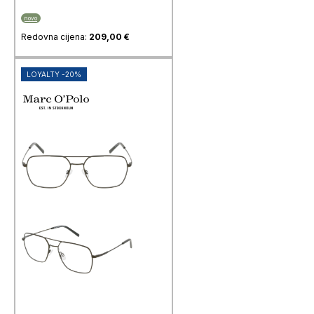
novo
Redovna cijena:
209,00
€
LOYALTY -20%