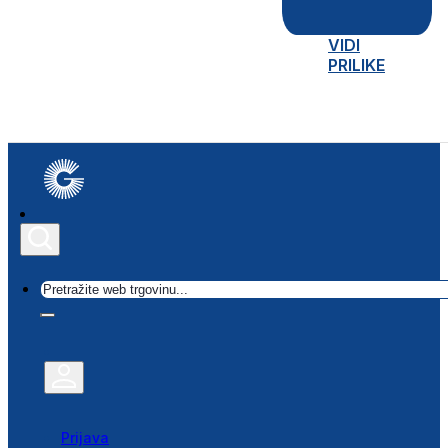
VIDI
PRILIKE
Traži
Prijava