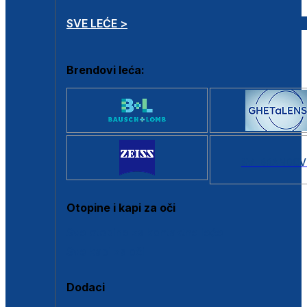
SVE LEĆE >
Brendovi leća:
SVI BRANDOV
Otopine i kapi za oči
Sve otopine za kontaktne leće
Sve kapi za oči
Dodaci