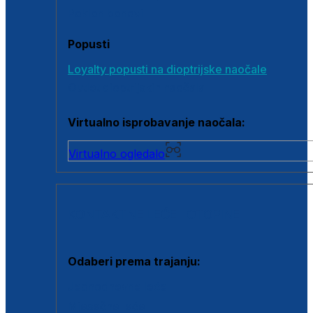
Poklon bonovi
Popusti
Loyalty popusti na dioptrijske naočale
Outlet dioptrijskih naočala
Virtualno isprobavanje naočala:
Virtualno ogledalo
KONTAKTNE LEĆE I OTOPINE
Odaberi prema trajanju:
Jednodnevne leće
Mjesečne leće