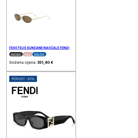
FE4075US SUNČANE NAOČALE FENDI
premium
trend
Web Only
Snižena cijena:
351,40
€
POPUST -20%