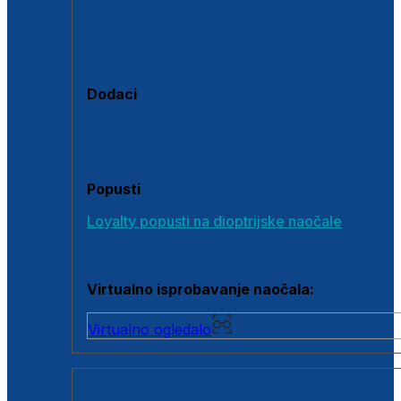
Polarizirane sunčane naočale
Fotokromatske sunčane naočale
Naočale s clip-on dodatkom
Dodaci
Dodaci za dioptrijske naočale
Poklon bonovi
Popusti
Loyalty popusti na dioptrijske naočale
Outlet dioptrijskih naočala
Virtualno isprobavanje naočala:
Virtualno ogledalo