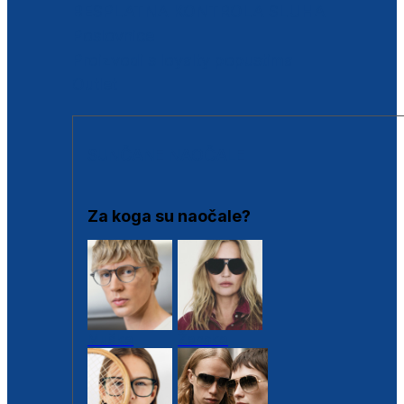
BESPLATNA KONTROLA SLUHA
Poslovnice
Proizvodi s loyalty popustima
Outlet
SUNČANE NAOČALE
Za koga su naočale?
Muške
Ženske