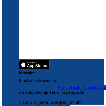
Kontakt:
Služba za korisnike:
shop@ghetaldus.hr
Pronađi najbližu poslovnic
Za zakazivanje termina pregleda
0800 222 025
(radno vrijeme: pon-pet, 8-16h)