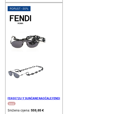
POPUST -30%
FE40072U-Y SUNČANE NAOČALE FENDI
trend
Snižena cijena:
559,65
€