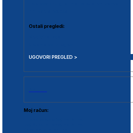
Estetska kirurgija i mali operativni zahvati
Aplikacija botoxa
Ostali pregledi:
Medicina rada
Sistematski pregled
UGOVORI PREGLED >
AKCIJE
Moj račun:
Prijava postojećeg korisnika
Registracija novog korisnika
Zaboravljena lozinka