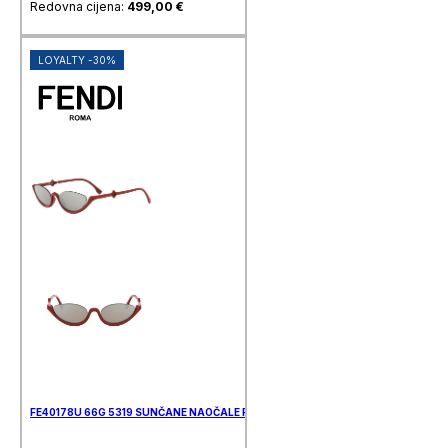
Redovna cijena:
499,00
€
LOYALTY -30%
FE40178U 66G 5319 SUNČANE NAOČALE FENDI