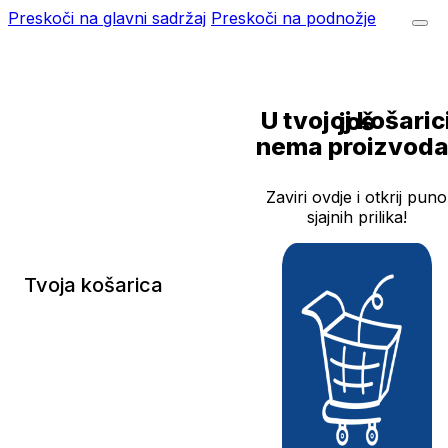
Preskoči na glavni sadržaj
Preskoči na podnožje
U tvojoj košarici još
nema proizvoda
Zaviri ovdje i otkrij puno
sjajnih prilika!
Tvoja košarica