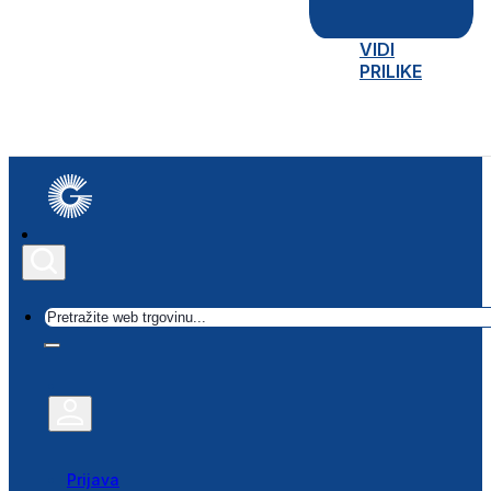
VIDI
PRILIKE
Traži
Prijava