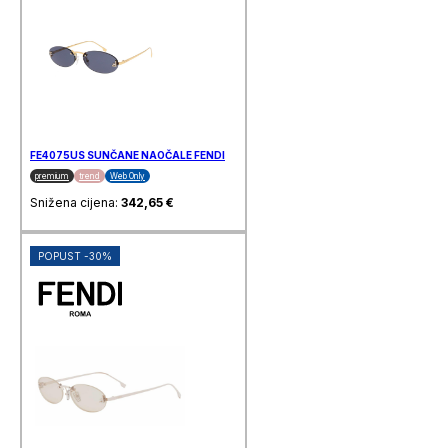
FE4075US SUNČANE NAOČALE FENDI
premium
trend
Web Only
Snižena cijena:
342,65
€
POPUST -30%