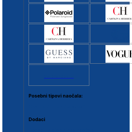
Svi brendovi >
Posebni tipovi naočala:
Okviri s clip-on dodatkom
Dodaci
Dodaci za dioptrijske naočale