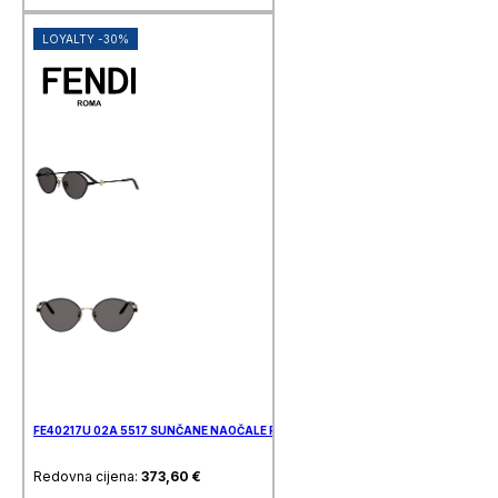
LOYALTY -30%
FE40217U 02A 5517 SUNČANE NAOČALE FENDI
Redovna cijena:
373,60
€