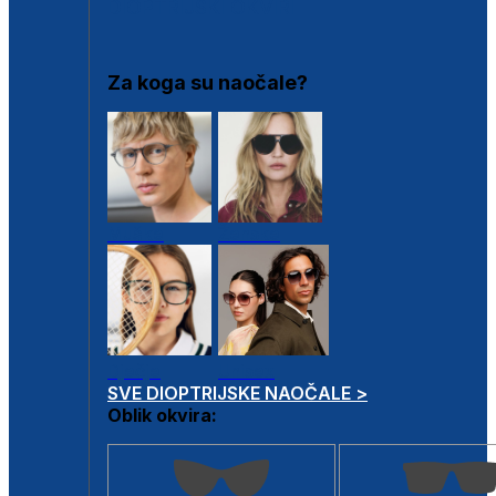
DIOPTRIJSKI OKVIRI
Za koga su naočale?
Muške
Ženske
Dječje
Unisex
SVE DIOPTRIJSKE NAOČALE >
Oblik okvira: