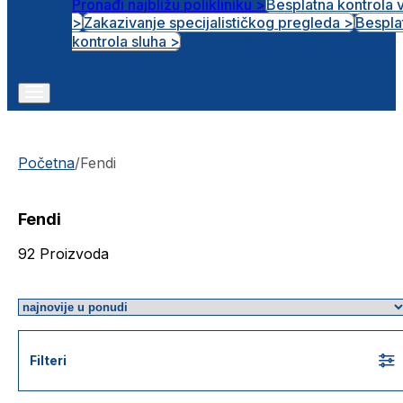
Pronađi najbližu polikliniku >
Besplatna kontrola 
>
Zakazivanje specijalističkog pregleda >
Bespla
Otvorena radna mjesta
kontrola sluha >
Početna
/
Fendi
Fendi
92
Proizvoda
Filteri