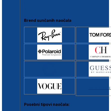
Clip-on
Poluokvir
Brend sunčanih naočala
Svi brendovi
Posebni tipovi naočala: