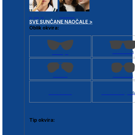
Dječje
Unisex
SVE SUNČANE NAOČALE >
Oblik okvira:
Kvadratan
Cat eye
Aviator
Četvrtasti
Svi oblici >
Virtualno ogled
Tip okvira:
Puni okvir