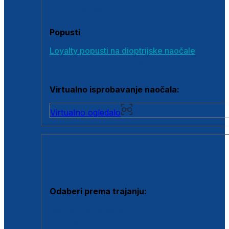
Poklon bonovi
Popusti
Loyalty popusti na dioptrijske naočale
Outlet dioptrijskih naočala
Virtualno isprobavanje naočala:
Virtualno ogledalo
KONTAKTNE LEĆE I OTOPINE
Odaberi prema trajanju:
Jednodnevne leće
Mjesečne leće