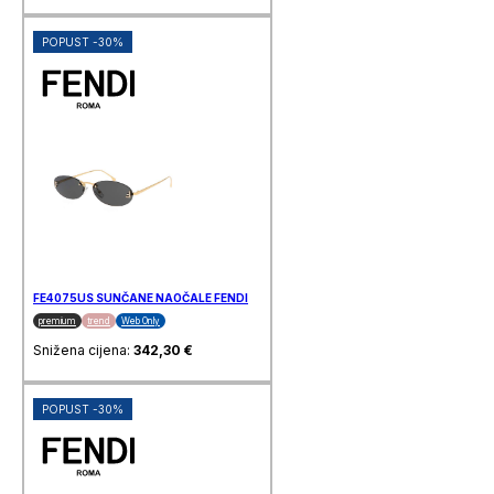
POPUST -30%
FE4075US SUNČANE NAOČALE FENDI
premium
trend
Web Only
Snižena cijena:
342,30
€
POPUST -30%