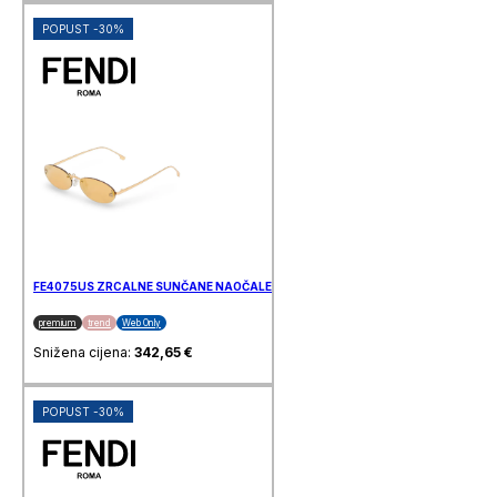
POPUST -30%
FE4075US ZRCALNE SUNČANE NAOČALE FENDI
premium
trend
Web Only
Snižena cijena:
342,65
€
POPUST -30%