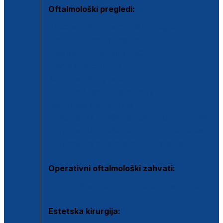
Oftalmološki pregledi:
Specijalistički oftalmološki pregled
Pregled za kontaktne leće
Pregled vidnog polja (OCT)
Dječja oftalmologija
Kontrola očnog tlaka
Drugo mišljenje oftalmologa
Retinološka ambulanta
Dijagnostika i liječenje upalnih očnih bolesti
Dijagnostika i liječenje glaukomske bolesti
Dijagnostika sive mrene ili katarakte
Operativni oftalmološki zahvati:
Ultrazvučna operacija mrene ili katarakta
Estetska kirurgija: