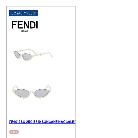
LOYALTY -30%
FE40178U 25C 5319 SUNČANE NAOČALE FENDI
trend