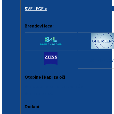
SVE LEĆE >
Brendovi leća:
SVI BRANDOV
Otopine i kapi za oči
Sve otopine za kontaktne leće
Sve kapi za oči
Dodaci