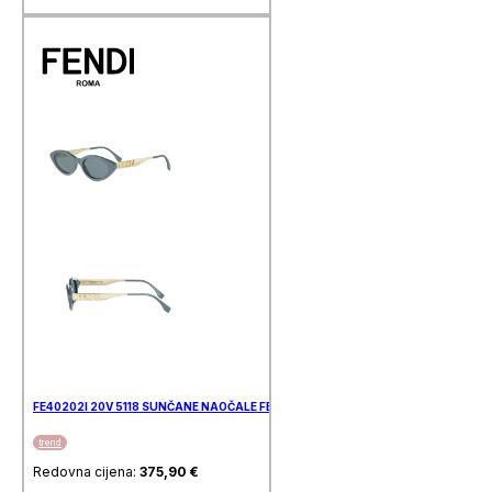
FE40202I 20V 5118 SUNČANE NAOČALE FENDI
trend
Redovna cijena:
375,90
€