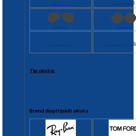
Kvadratan
Cat eye
Aviator
Okrugli
Svi oblici >
Virtualno ogled
Tip okvira:
Puni okvir
Clip-on
Poluokvir
Brend dioptrijskih okvira