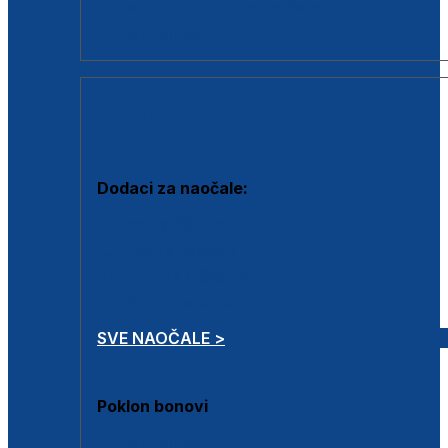
Dodaci za dioptrijske naočale
Poklon bonovi
DODACI
Dodaci za naočale:
Krpice za čišćenje
Kutijice za naočale
Sprejevi za čišćenje
Lančići za naočale
SVE NAOČALE >
Poklon bonovi
Poklon bonovi