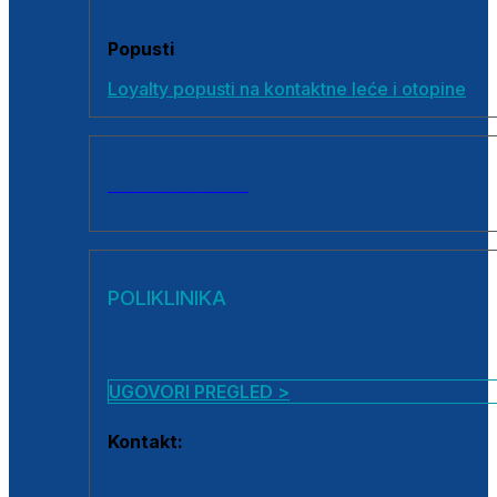
Popusti
Loyalty popusti na kontaktne leće i otopine
SVI PROIZVODI
POLIKLINIKA
UGOVORI PREGLED >
Kontakt:
0800 222 025