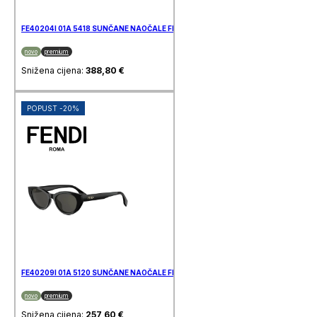
FE40204I 01A 5418 SUNČANE NAOČALE FENDI
novo
premium
Snižena cijena:
388,80
€
POPUST -20%
FE40209I 01A 5120 SUNČANE NAOČALE FENDI
novo
premium
Snižena cijena:
257,60
€