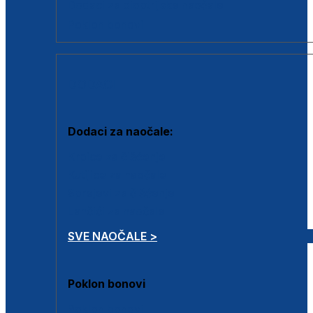
Dodaci za dioptrijske naočale
Poklon bonovi
DODACI
Dodaci za naočale:
Krpice za čišćenje
Kutijice za naočale
Sprejevi za čišćenje
Lančići za naočale
SVE NAOČALE >
Poklon bonovi
Poklon bonovi