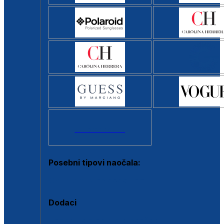
Svi brendovi >
Posebni tipovi naočala:
Okviri s clip-on dodatkom
Dodaci
Dodaci za dioptrijske naočale