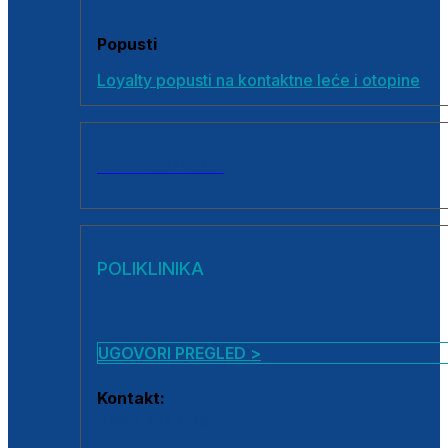
Popusti
Loyalty popusti na kontaktne leće i otopine
SVI PROIZVODI
POLIKLINIKA
UGOVORI PREGLED >
Kontakt:
0800 222 025