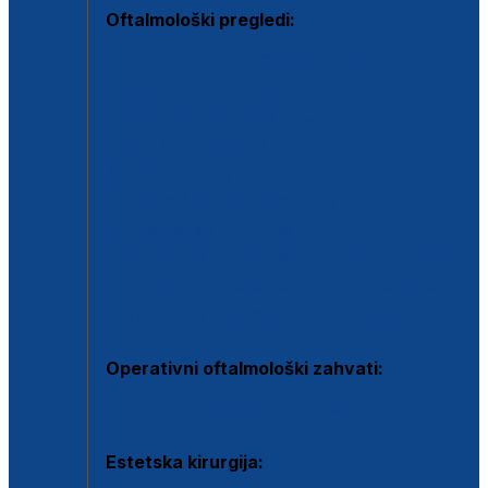
Oftalmološki pregledi:
Specijalistički oftalmološki pregled
Pregled za kontaktne leće
Pregled vidnog polja (OCT)
Dječja oftalmologija
Kontrola očnog tlaka
Drugo mišljenje oftalmologa
Retinološka ambulanta
Dijagnostika i liječenje upalnih očnih bolesti
Dijagnostika i liječenje glaukomske bolesti
Dijagnostika sive mrene ili katarakte
Operativni oftalmološki zahvati:
Ultrazvučna operacija mrene ili katarakta
Estetska kirurgija: