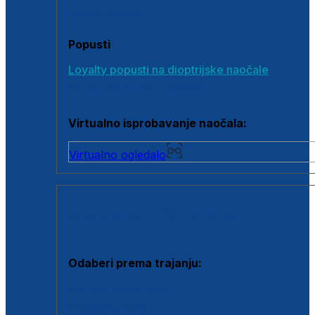
Poklon bonovi
Popusti
Loyalty popusti na dioptrijske naočale
Outlet dioptrijskih naočala
Virtualno isprobavanje naočala:
Virtualno ogledalo
KONTAKTNE LEĆE I OTOPINE
Odaberi prema trajanju:
Jednodnevne leće
Mjesečne leće