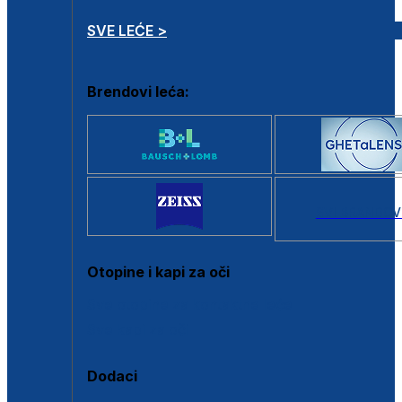
SVE LEĆE >
Brendovi leća:
SVI BRANDOV
Otopine i kapi za oči
Sve otopine za kontaktne leće
Sve kapi za oči
Dodaci