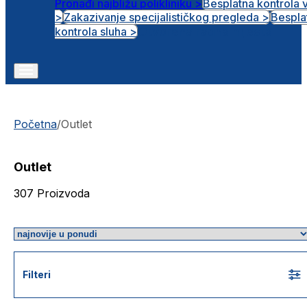
Pronađi najbližu polikliniku >
Besplatna kontrola 
>
Zakazivanje specijalističkog pregleda >
Bespla
Otvorena radna mjesta
kontrola sluha >
Početna
/
Outlet
Outlet
307
Proizvoda
Filteri