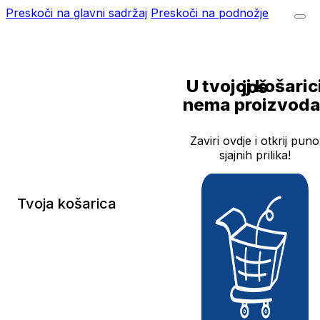
Preskoči na glavni sadržaj
Preskoči na podnožje
U tvojoj košarici još
nema proizvoda
Zaviri ovdje i otkrij puno
sjajnih prilika!
Tvoja košarica