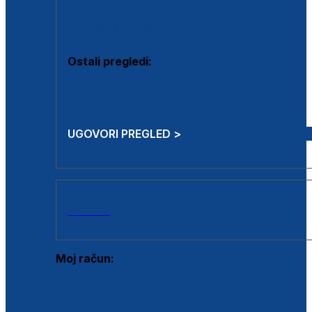
Estetska kirurgija i mali operativni zahvati
Aplikacija botoxa
Ostali pregledi:
Medicina rada
Sistematski pregled
UGOVORI PREGLED >
AKCIJE
Moj račun:
Prijava postojećeg korisnika
Registracija novog korisnika
Zaboravljena lozinka