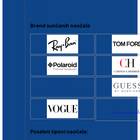
Clip-on
Poluokvir
Brend sunčanih naočala
Svi brendovi
Posebni tipovi naočala: