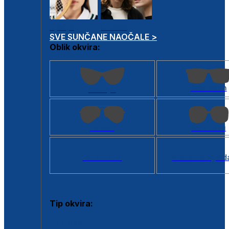
Dječje
Unisex
SVE SUNČANE NAOČALE >
Oblik okvira:
Kvadratan
Cat eye
Aviator
Četvrtasti
Svi oblici >
Virtualno ogled
Tip okvira:
Puni okvir