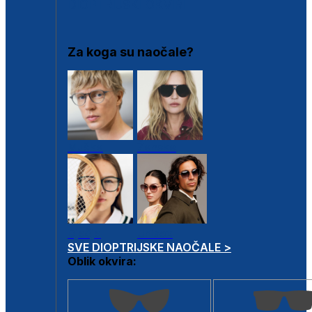
DIOPTRIJSKI OKVIRI
Za koga su naočale?
Muške
Ženske
Dječje
Unisex
SVE DIOPTRIJSKE NAOČALE >
Oblik okvira: