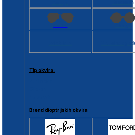
Kvadratan
Cat eye
Aviator
Okrugli
Svi oblici >
Virtualno ogled
Tip okvira:
Puni okvir
Clip-on
Poluokvir
Brend dioptrijskih okvira