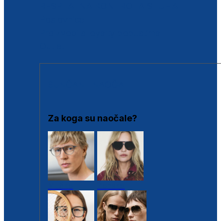
BESPLATNA KONTROLA SLUHA
Poslovnice
Proizvodi s loyalty popustima
Outlet
SUNČANE NAOČALE
Za koga su naočale?
Muške
Ženske