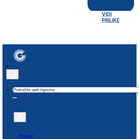
VIDI
PRILIKE
Traži
Prijava