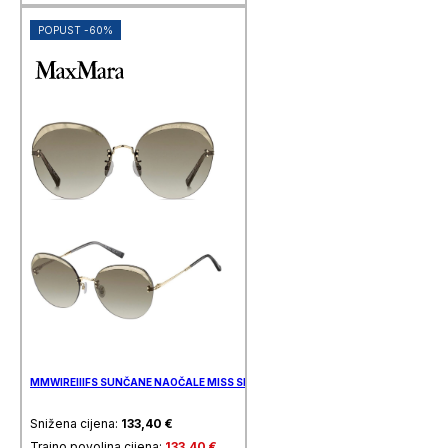
POPUST -60%
MMWIREIIIFS SUNČANE NAOČALE MISS SIXTY
Snižena cijena:
133,40
€
Trajno povoljna cijena:
133,40
€