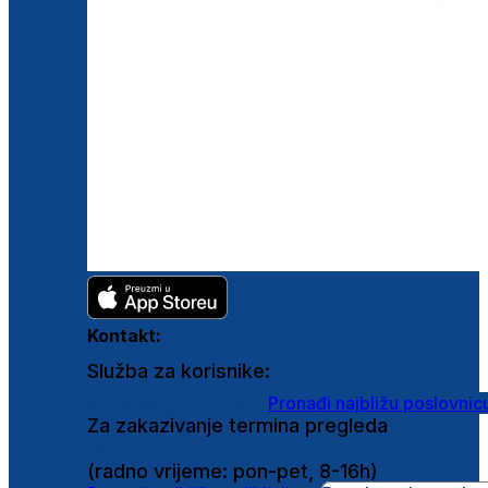
Kontakt:
Služba za korisnike:
shop@ghetaldus.hr
Pronađi najbližu poslovnic
Za zakazivanje termina pregleda
0800 222 025
(radno vrijeme: pon-pet, 8-16h)