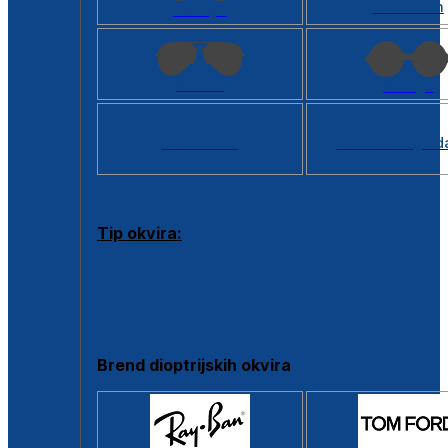
Kvadratan
Cat eye
Aviator
Okrugli
Svi oblici >
Virtualno ogled
Tip okvira:
Puni okvir
Clip-on
Poluokvir
Brend dioptrijskih okvira