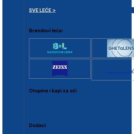
SVE LEĆE >
Brendovi leća:
SVI BRANDOV
Otopine i kapi za oči
Sve otopine za kontaktne leće
Sve kapi za oči
Dodaci