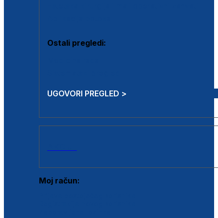
Estetska kirurgija i mali operativni zahvati
Aplikacija botoxa
Ostali pregledi:
Medicina rada
Sistematski pregled
UGOVORI PREGLED >
AKCIJE
Moj račun:
Prijava postojećeg korisnika
Registracija novog korisnika
Zaboravljena lozinka