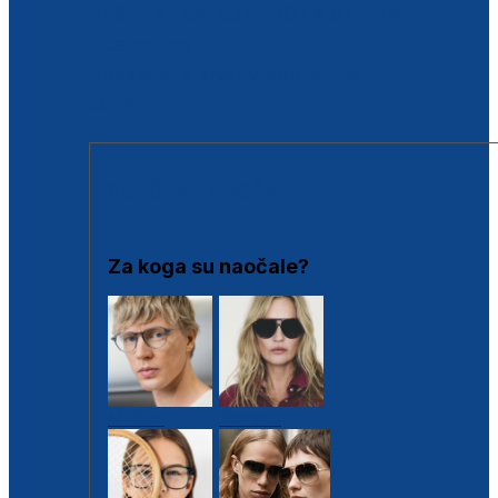
BESPLATNA KONTROLA SLUHA
Poslovnice
Proizvodi s loyalty popustima
Outlet
SUNČANE NAOČALE
Za koga su naočale?
Muške
Ženske