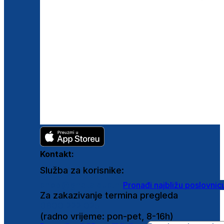
Kontakt:
Služba za korisnike:
shop@ghetaldus.hr
Pronađi najbližu poslovnic
Za zakazivanje termina pregleda
0800 222 025
(radno vrijeme: pon-pet, 8-16h)