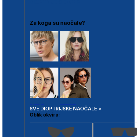
DIOPTRIJSKI OKVIRI
Za koga su naočale?
Muške
Ženske
Dječje
Unisex
SVE DIOPTRIJSKE NAOČALE >
Oblik okvira: