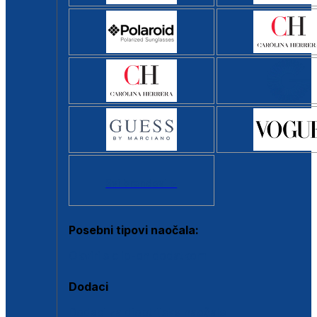
Svi brendovi >
Posebni tipovi naočala:
Okviri s clip-on dodatkom
Dodaci
Dodaci za dioptrijske naočale