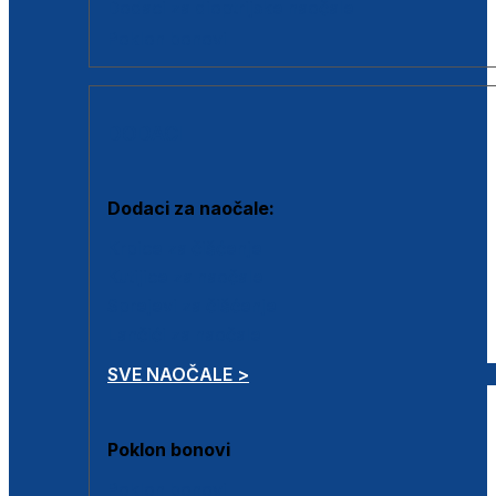
Dodaci za dioptrijske naočale
Poklon bonovi
DODACI
Dodaci za naočale:
Krpice za čišćenje
Kutijice za naočale
Sprejevi za čišćenje
Lančići za naočale
SVE NAOČALE >
Poklon bonovi
Poklon bonovi