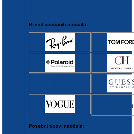
Clip-on
Poluokvir
Brend sunčanih naočala
Svi brendovi
Posebni tipovi naočala: