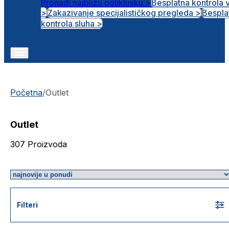
Pronađi najbližu polikliniku >
Besplatna kontrola 
>
Zakazivanje specijalističkog pregleda >
Bespla
Otvorena radna mjesta
kontrola sluha >
Početna
/
Outlet
Outlet
307
Proizvoda
Filteri