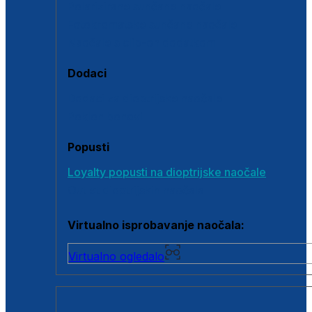
Polarizirane sunčane naočale
Fotokromatske sunčane naočale
Naočale s clip-on dodatkom
Dodaci
Dodaci za dioptrijske naočale
Poklon bonovi
Popusti
Loyalty popusti na dioptrijske naočale
Outlet dioptrijskih naočala
Virtualno isprobavanje naočala:
Virtualno ogledalo