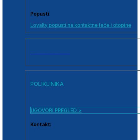
Popusti
Loyalty popusti na kontaktne leće i otopine
SVI PROIZVODI
POLIKLINIKA
UGOVORI PREGLED >
Kontakt:
0800 222 025