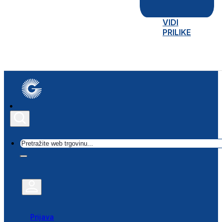
VIDI
PRILIKE
Traži
Prijava