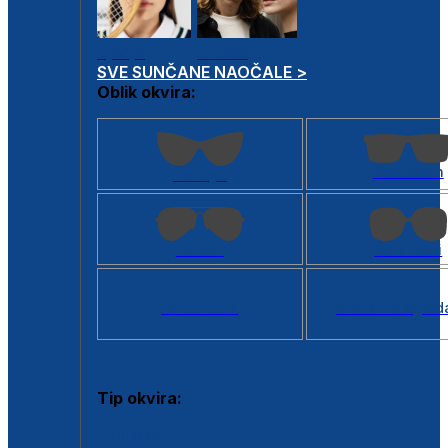
Dječje
Unisex
SVE SUNČANE NAOČALE >
Oblik okvira:
Kvadratan
Cat eye
Aviator
Četvrtasti
Svi oblici >
Virtualno ogled
Tip okvira:
Puni okvir