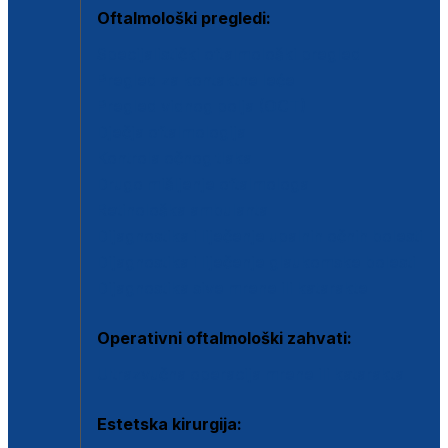
Oftalmološki pregledi:
Specijalistički oftalmološki pregled
Pregled za kontaktne leće
Pregled vidnog polja (OCT)
Dječja oftalmologija
Kontrola očnog tlaka
Drugo mišljenje oftalmologa
Retinološka ambulanta
Dijagnostika i liječenje upalnih očnih bolesti
Dijagnostika i liječenje glaukomske bolesti
Dijagnostika sive mrene ili katarakte
Operativni oftalmološki zahvati:
Ultrazvučna operacija mrene ili katarakta
Estetska kirurgija: