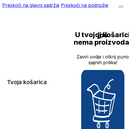
Preskoči na glavni sadržaj
Preskoči na podnožje
U tvojoj košarici još
nema proizvoda
Zaviri ovdje i otkrij puno
sjajnih prilika!
Tvoja košarica