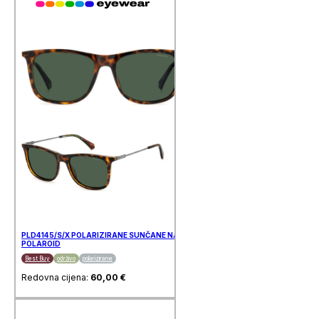
PLD4145/S/X POLARIZIRANE SUNČANE NAOČALE
POLAROID
Best Buy
održivo
polarizirane
Redovna cijena:
60,00
€