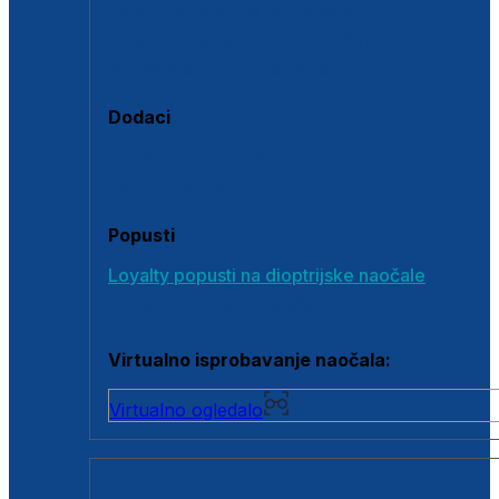
Polarizirane sunčane naočale
Fotokromatske sunčane naočale
Naočale s clip-on dodatkom
Dodaci
Dodaci za dioptrijske naočale
Poklon bonovi
Popusti
Loyalty popusti na dioptrijske naočale
Outlet dioptrijskih naočala
Virtualno isprobavanje naočala:
Virtualno ogledalo