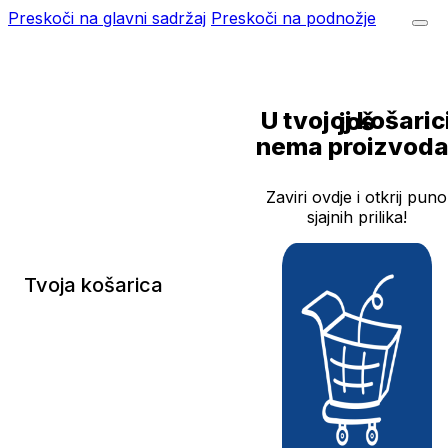
Preskoči na glavni sadržaj
Preskoči na podnožje
U tvojoj košarici još
nema proizvoda
Zaviri ovdje i otkrij puno
sjajnih prilika!
Tvoja košarica