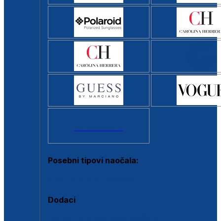
Svi brendovi >
Posebni tipovi naočala:
Okviri s clip-on dodatkom
Dodaci
Dodaci za dioptrijske naočale