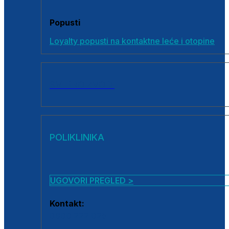
Popusti
Loyalty popusti na kontaktne leće i otopine
SVI PROIZVODI
POLIKLINIKA
UGOVORI PREGLED >
Kontakt:
0800 222 025