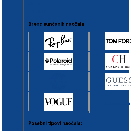
Clip-on
Poluokvir
Brend sunčanih naočala
Svi brendovi
Posebni tipovi naočala: