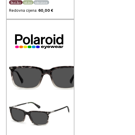
Best Buy
održivo
polarizirane
Redovna cijena:
60,00
€