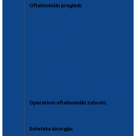
Oftalmološki pregledi:
Specijalistički oftalmološki pregled
Pregled za kontaktne leće
Pregled vidnog polja (OCT)
Dječja oftalmologija
Kontrola očnog tlaka
Drugo mišljenje oftalmologa
Retinološka ambulanta
Dijagnostika i liječenje upalnih očnih bolesti
Dijagnostika i liječenje glaukomske bolesti
Dijagnostika sive mrene ili katarakte
Operativni oftalmološki zahvati:
Ultrazvučna operacija mrene ili katarakta
Estetska kirurgija: