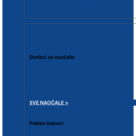
Dodaci za dioptrijske naočale
Poklon bonovi
DODACI
Dodaci za naočale:
Krpice za čišćenje
Kutijice za naočale
Sprejevi za čišćenje
Lančići za naočale
SVE NAOČALE >
Poklon bonovi
Poklon bonovi