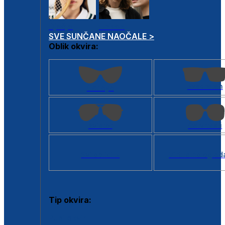
Dječje
Unisex
SVE SUNČANE NAOČALE >
Oblik okvira:
Kvadratan
Cat eye
Aviator
Četvrtasti
Svi oblici >
Virtualno ogled
Tip okvira:
Puni okvir