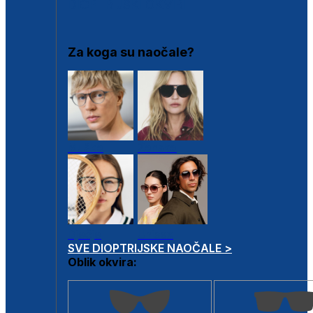
DIOPTRIJSKI OKVIRI
Za koga su naočale?
Muške
Ženske
Dječje
Unisex
SVE DIOPTRIJSKE NAOČALE >
Oblik okvira: