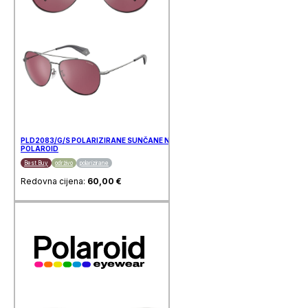
PLD2083/G/S POLARIZIRANE SUNČANE NAOČALE
POLAROID
Best Buy
održivo
polarizirane
Redovna cijena:
60,00
€