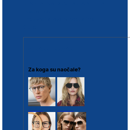
BESPLATNA KONTROLA SLUHA
Poslovnice
Proizvodi s loyalty popustima
Outlet
SUNČANE NAOČALE
Za koga su naočale?
Muške
Ženske