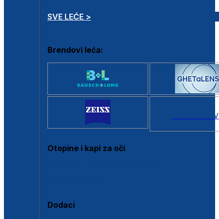
SVE LEĆE >
Brendovi leća:
SVI BRANDOV
Otopine i kapi za oči
Sve otopine za kontaktne leće
Sve kapi za oči
Dodaci