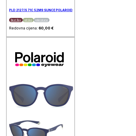
PLD 2127/S 71C 52M9 SUNCE POLAROID
Best Buy
održivo
polarizirane
Redovna cijena:
60,00
€