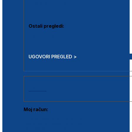
Estetska kirurgija i mali operativni zahvati
Aplikacija botoxa
Ostali pregledi:
Medicina rada
Sistematski pregled
UGOVORI PREGLED >
AKCIJE
Moj račun:
Prijava postojećeg korisnika
Registracija novog korisnika
Zaboravljena lozinka