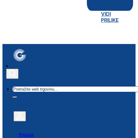
VIDI
PRILIKE
Traži
Prijava