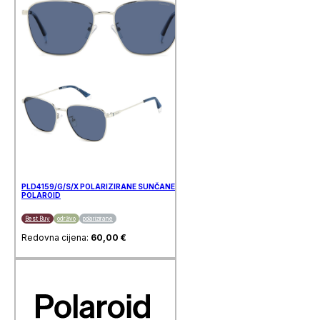
PLD4159/G/S/X POLARIZIRANE SUNČANE NAOČALE
POLAROID
Best Buy
održivo
polarizirane
Redovna cijena:
60,00
€