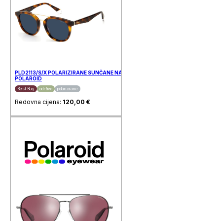
PLD2113/S/X POLARIZIRANE SUNČANE NAOČALE
POLAROID
Best Buy
održivo
polarizirane
Redovna cijena:
120,00
€