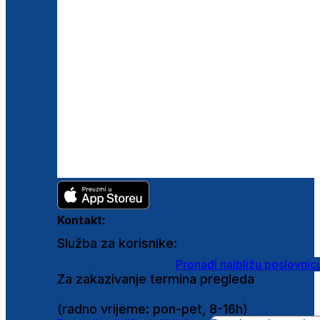
Kontakt:
Služba za korisnike:
shop@ghetaldus.hr
Pronađi najbližu poslovnic
Za zakazivanje termina pregleda
0800 222 025
(radno vrijeme: pon-pet, 8-16h)