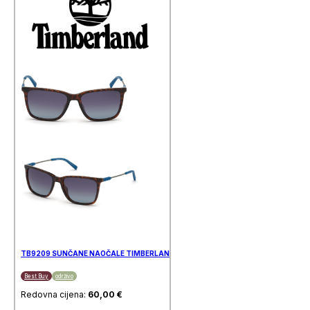
TB9209 SUNČANE NAOČALE TIMBERLAND
Best Buy
održivo
Redovna cijena:
60,00
€