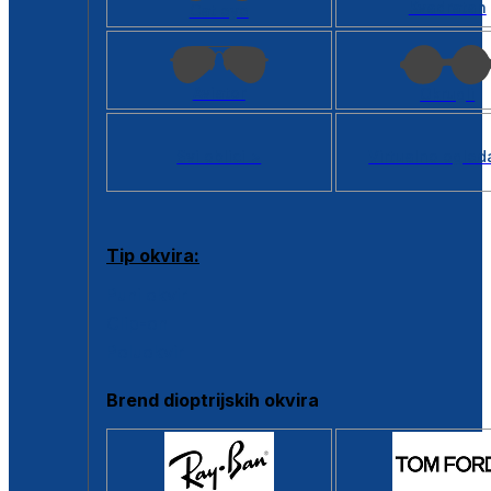
Kvadratan
Cat eye
Aviator
Okrugli
Svi oblici >
Virtualno ogled
Tip okvira:
Puni okvir
Clip-on
Poluokvir
Brend dioptrijskih okvira