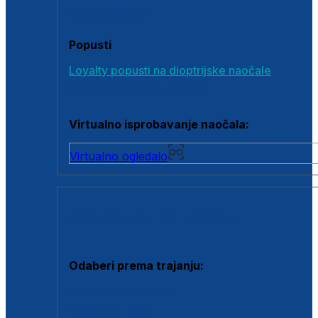
Poklon bonovi
Popusti
Loyalty popusti na dioptrijske naočale
Outlet dioptrijskih naočala
Virtualno isprobavanje naočala:
Virtualno ogledalo
KONTAKTNE LEĆE I OTOPINE
Odaberi prema trajanju:
Jednodnevne leće
Mjesečne leće