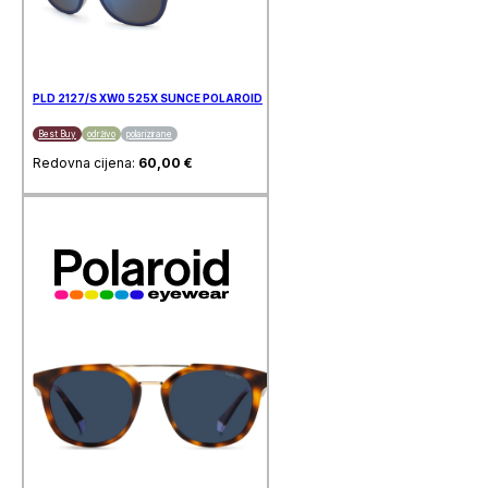
PLD 2127/S XW0 525X SUNCE POLAROID
Best Buy
održivo
polarizirane
Redovna cijena:
60,00
€