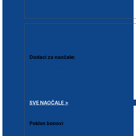
Dodaci za dioptrijske naočale
Poklon bonovi
DODACI
Dodaci za naočale:
Krpice za čišćenje
Kutijice za naočale
Sprejevi za čišćenje
Lančići za naočale
SVE NAOČALE >
Poklon bonovi
Poklon bonovi