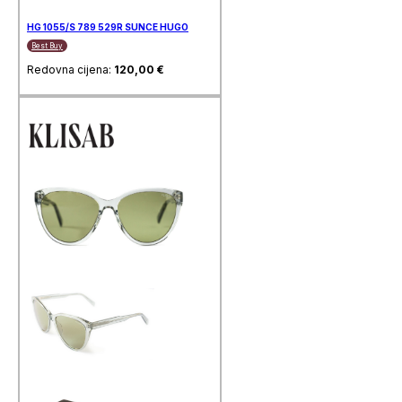
HG 1055/S 789 529R SUNCE HUGO
Best Buy
Redovna cijena:
120,00
€