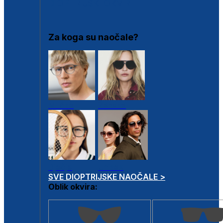
DIOPTRIJSKI OKVIRI
Za koga su naočale?
Muške
Ženske
Dječje
Unisex
SVE DIOPTRIJSKE NAOČALE >
Oblik okvira: