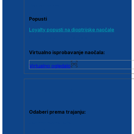
Poklon bonovi
Popusti
Loyalty popusti na dioptrijske naočale
Outlet dioptrijskih naočala
Virtualno isprobavanje naočala:
Virtualno ogledalo
KONTAKTNE LEĆE I OTOPINE
Odaberi prema trajanju:
Jednodnevne leće
Mjesečne leće