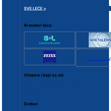
SVE LEĆE >
Brendovi leća:
SVI BRANDOV
Otopine i kapi za oči
Sve otopine za kontaktne leće
Sve kapi za oči
Dodaci