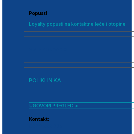
Popusti
Loyalty popusti na kontaktne leće i otopine
SVI PROIZVODI
POLIKLINIKA
UGOVORI PREGLED >
Kontakt:
0800 222 025