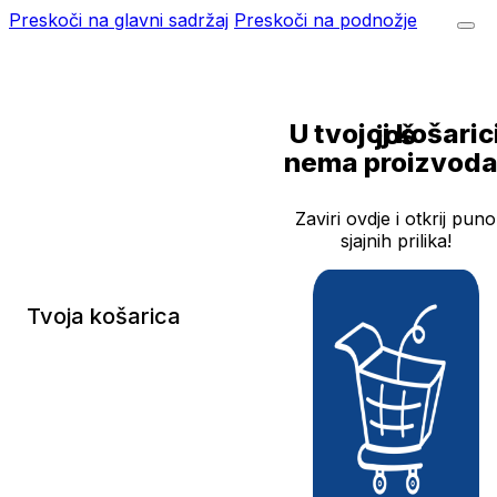
Preskoči na glavni sadržaj
Preskoči na podnožje
U tvojoj košarici još
nema proizvoda
Zaviri ovdje i otkrij puno
sjajnih prilika!
Tvoja košarica