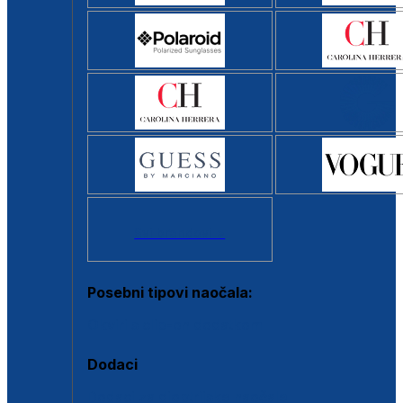
Svi brendovi >
Posebni tipovi naočala:
Okviri s clip-on dodatkom
Dodaci
Dodaci za dioptrijske naočale