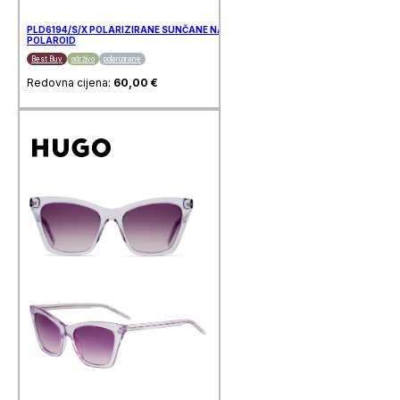
PLD6194/S/X POLARIZIRANE SUNČANE NAOČALE
POLAROID
Best Buy
održivo
polarizirane
Redovna cijena:
60,00
€