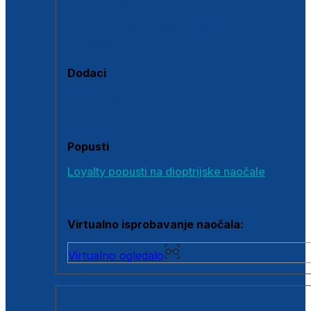
Polarizirane sunčane naočale
Fotokromatske sunčane naočale
Naočale s clip-on dodatkom
Dodaci
Dodaci za dioptrijske naočale
Poklon bonovi
Popusti
Loyalty popusti na dioptrijske naočale
Outlet dioptrijskih naočala
Virtualno isprobavanje naočala:
Virtualno ogledalo