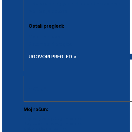
Estetska kirurgija i mali operativni zahvati
Aplikacija botoxa
Ostali pregledi:
Medicina rada
Sistematski pregled
UGOVORI PREGLED >
AKCIJE
Moj račun:
Prijava postojećeg korisnika
Registracija novog korisnika
Zaboravljena lozinka