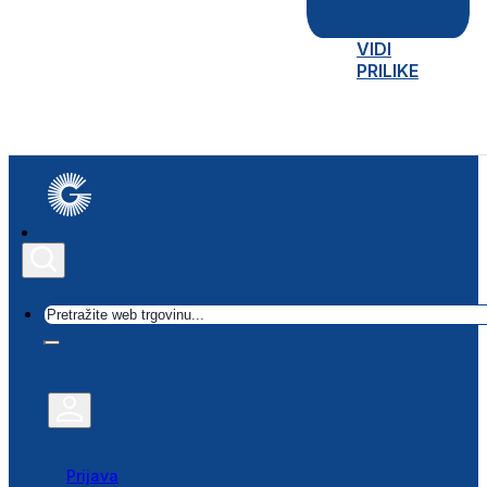
VIDI
PRILIKE
Traži
Prijava