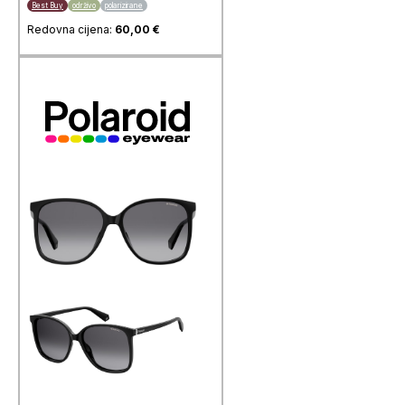
Best Buy
održivo
polarizirane
Redovna cijena:
60,00
€