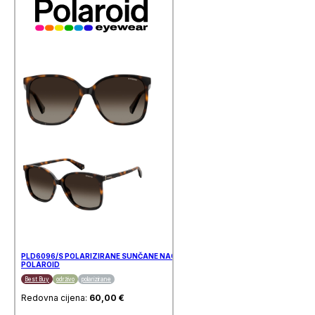
PLD6096/S POLARIZIRANE SUNČANE NAOČALE
POLAROID
Best Buy
održivo
polarizirane
Redovna cijena:
60,00
€