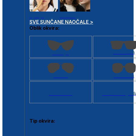
Dječje
Unisex
SVE SUNČANE NAOČALE >
Oblik okvira:
Kvadratan
Cat eye
Aviator
Četvrtasti
Svi oblici >
Virtualno ogled
Tip okvira:
Puni okvir