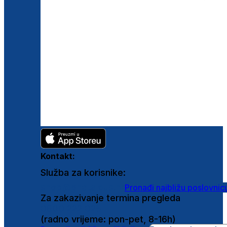
Kontakt:
Služba za korisnike:
shop@ghetaldus.hr
Pronađi najbližu poslovnic
Za zakazivanje termina pregleda
0800 222 025
(radno vrijeme: pon-pet, 8-16h)