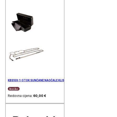
KBS109-1-OTOK SUNČANE NAOČALE KLISAB
Best Buy
Redovna cijena:
60,00
€