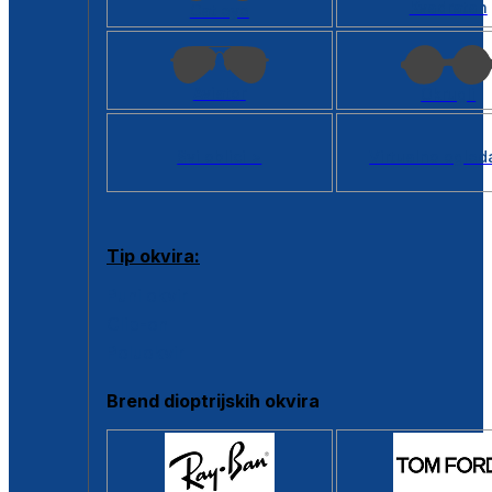
Kvadratan
Cat eye
Aviator
Okrugli
Svi oblici >
Virtualno ogled
Tip okvira:
Puni okvir
Clip-on
Poluokvir
Brend dioptrijskih okvira