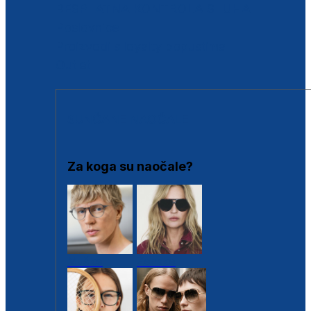
BESPLATNA KONTROLA SLUHA
Poslovnice
Proizvodi s loyalty popustima
Outlet
SUNČANE NAOČALE
Za koga su naočale?
Muške
Ženske