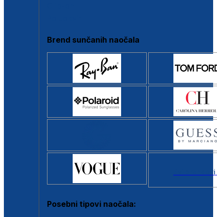
Clip-on
Poluokvir
Brend sunčanih naočala
Svi brendovi
Posebni tipovi naočala: