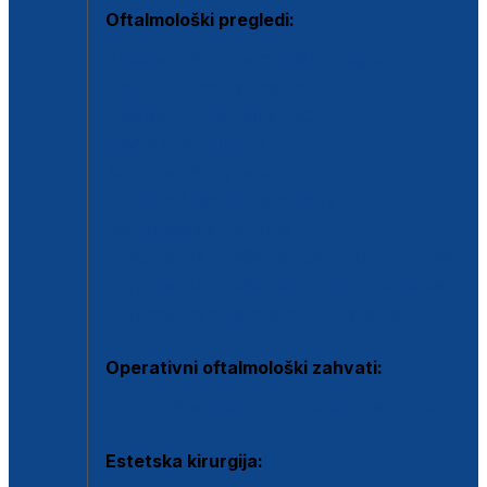
Oftalmološki pregledi:
Specijalistički oftalmološki pregled
Pregled za kontaktne leće
Pregled vidnog polja (OCT)
Dječja oftalmologija
Kontrola očnog tlaka
Drugo mišljenje oftalmologa
Retinološka ambulanta
Dijagnostika i liječenje upalnih očnih bolesti
Dijagnostika i liječenje glaukomske bolesti
Dijagnostika sive mrene ili katarakte
Operativni oftalmološki zahvati:
Ultrazvučna operacija mrene ili katarakta
Estetska kirurgija: