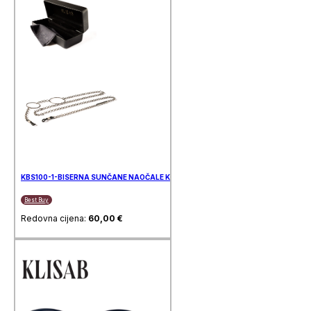
KBS100-1-BISERNA SUNČANE NAOČALE KLISAB
Best Buy
Redovna cijena:
60,00
€