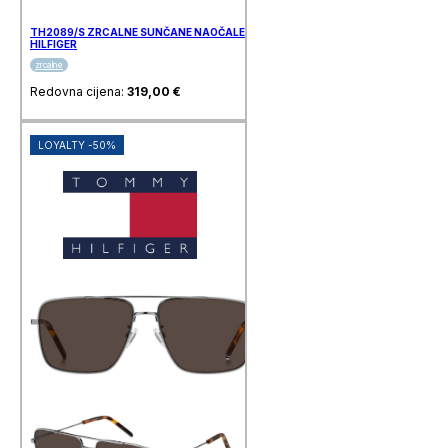
TH2089/S ZRCALNE SUNČANE NAOČALE TOMMY
HILFIGER
zrcalne
Redovna cijena:
319,00
€
LOYALTY -50%