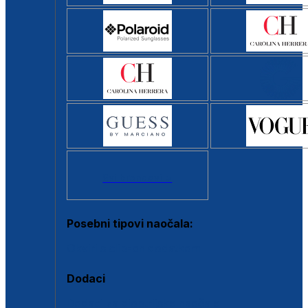
Svi brendovi >
Posebni tipovi naočala:
Okviri s clip-on dodatkom
Dodaci
Dodaci za dioptrijske naočale