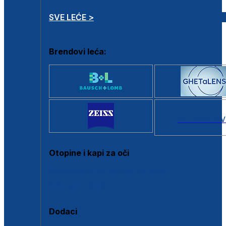
SVE LEĆE >
Brendovi leća:
SVI BRANDOV
Otopine i kapi za oči
Sve otopine za kontaktne leće
Sve kapi za oči
Dodaci