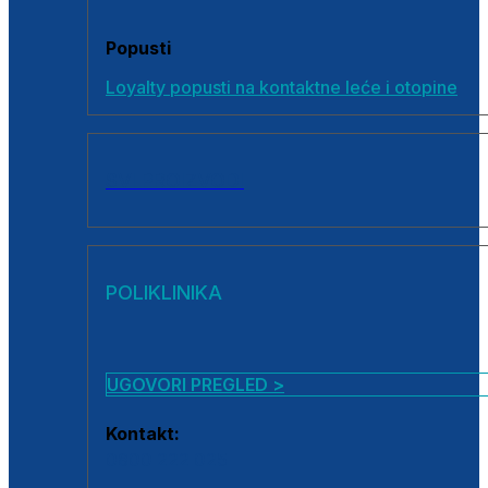
Popusti
Loyalty popusti na kontaktne leće i otopine
SVI PROIZVODI
POLIKLINIKA
UGOVORI PREGLED >
Kontakt:
0800 222 025