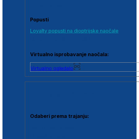
Poklon bonovi
Popusti
Loyalty popusti na dioptrijske naočale
Outlet dioptrijskih naočala
Virtualno isprobavanje naočala:
Virtualno ogledalo
KONTAKTNE LEĆE I OTOPINE
Odaberi prema trajanju:
Jednodnevne leće
Mjesečne leće