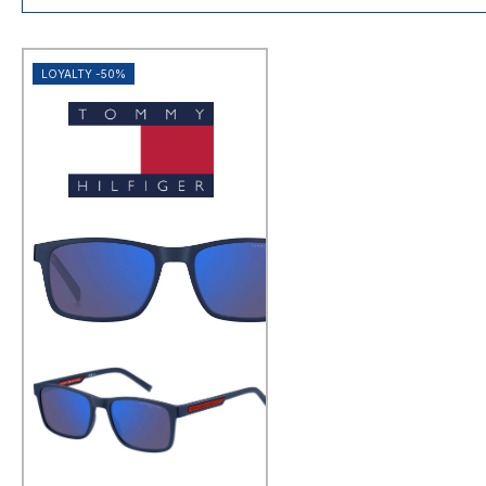
najširi izbor modela
svi vrhunski brandovi na jednom
mjestu
100+ poslovnica diljem Hrvatske
LOYALTY -50%
brza dostava za narudžbe s
webshopa