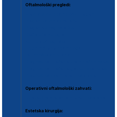
Oftalmološki pregledi:
Specijalistički oftalmološki pregled
Pregled za kontaktne leće
Pregled vidnog polja (OCT)
Dječja oftalmologija
Kontrola očnog tlaka
Drugo mišljenje oftalmologa
Retinološka ambulanta
Dijagnostika i liječenje upalnih očnih bolesti
Dijagnostika i liječenje glaukomske bolesti
Dijagnostika sive mrene ili katarakte
Operativni oftalmološki zahvati:
Ultrazvučna operacija mrene ili katarakta
Estetska kirurgija: