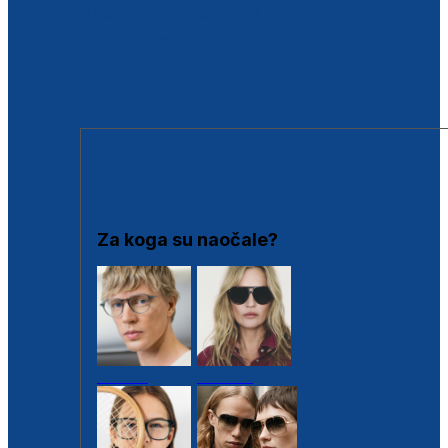
BESPLATNA KONTROLA SLUHA
Poslovnice
Proizvodi s loyalty popustima
Outlet
SUNČANE NAOČALE
Za koga su naočale?
Muške
Ženske