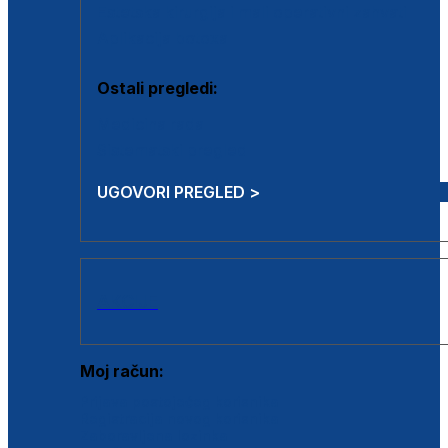
Estetska kirurgija i mali operativni zahvati
Aplikacija botoxa
Ostali pregledi:
Medicina rada
Sistematski pregled
UGOVORI PREGLED >
AKCIJE
Moj račun:
Prijava postojećeg korisnika
Registracija novog korisnika
Zaboravljena lozinka