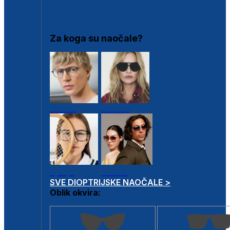
DIOPTRIJSKI OKVIRI
Za koga su naočale?
Muške
Ženske
Dječje
Unisex
SVE DIOPTRIJSKE NAOČALE >
Oblik okvira: