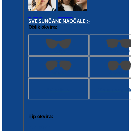
Dječje
Unisex
SVE SUNČANE NAOČALE >
Oblik okvira:
Kvadratan
Cat eye
Aviator
Četvrtasti
Svi oblici >
Virtualno ogled
Tip okvira:
Puni okvir