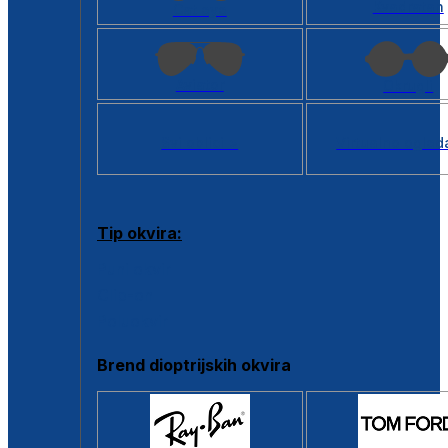
Kvadratan
Cat eye
Aviator
Okrugli
Svi oblici >
Virtualno ogled
Tip okvira:
Puni okvir
Clip-on
Poluokvir
Brend dioptrijskih okvira