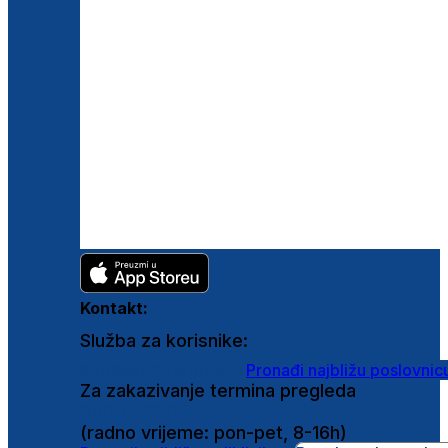
Kontakt:
Služba za korisnike:
shop@ghetaldus.hr
Pronađi najbližu poslovnic
Za zakazivanje termina pregleda
0800 222 025
(radno vrijeme: pon-pet, 8-16h)