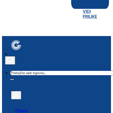
VIDI
PRILIKE
Traži
Prijava