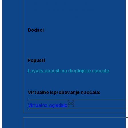
Polarizirane sunčane naočale
Fotokromatske sunčane naočale
Naočale s clip-on dodatkom
Dodaci
Dodaci za dioptrijske naočale
Poklon bonovi
Popusti
Loyalty popusti na dioptrijske naočale
Outlet dioptrijskih naočala
Virtualno isprobavanje naočala:
Virtualno ogledalo