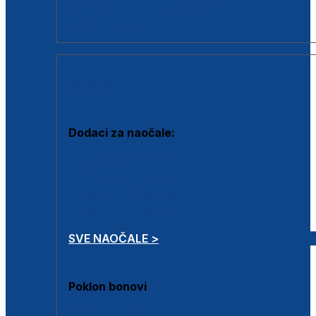
Dodaci za dioptrijske naočale
Poklon bonovi
DODACI
Dodaci za naočale:
Krpice za čišćenje
Kutijice za naočale
Sprejevi za čišćenje
Lančići za naočale
SVE NAOČALE >
Poklon bonovi
Poklon bonovi