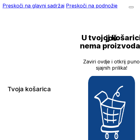
Preskoči na glavni sadržaj
Preskoči na podnožje
U tvojoj košarici još
nema proizvoda
Zaviri ovdje i otkrij puno
sjajnih prilika!
Tvoja košarica