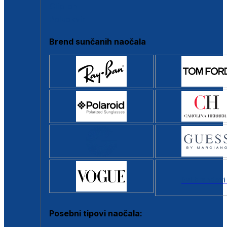
Clip-on
Poluokvir
Brend sunčanih naočala
Svi brendovi
Posebni tipovi naočala: