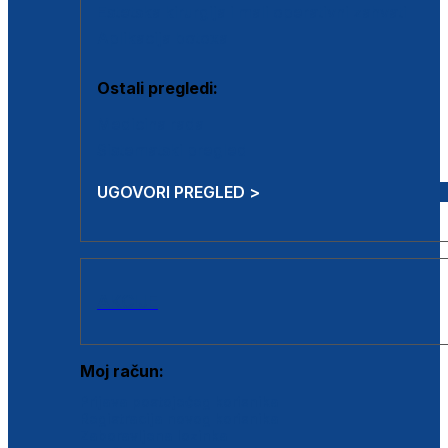
Estetska kirurgija i mali operativni zahvati
Aplikacija botoxa
Ostali pregledi:
Medicina rada
Sistematski pregled
UGOVORI PREGLED >
AKCIJE
Moj račun:
Prijava postojećeg korisnika
Registracija novog korisnika
Zaboravljena lozinka