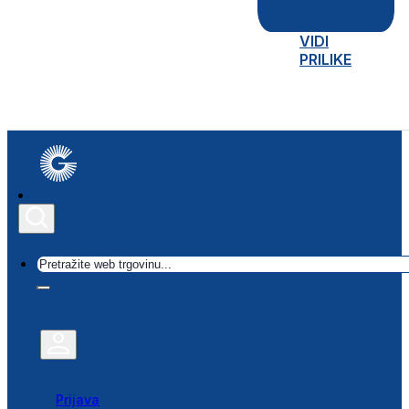
VIDI
PRILIKE
Traži
Prijava