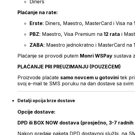
Diners
Plaćanje na rate:
Erste
: Diners, Maestro, MasterCard i Visa na
PBZ
: Maestro, Visa Premium na
12 rata
i Mas
ZABA
: Maestro jednokratno i MasterCard na 
Plaćanje se provodi putem
Monri WSPay
sustava z
PLAĆANJE PRI PREUZIMANJU (POUZEĆEM)
Proizvode plaćate
samo novcem u gotovini
tek pr
svoj e-mail te SMS poruku na dan dostave sa svim 
Detalji opcija brze dostave
Opcije dostave:
DPD ili BOX NOW dostava (prosječno, 3-7 radnih
Nakon predaje paketa DPD dostavnoj službi, na SMS 