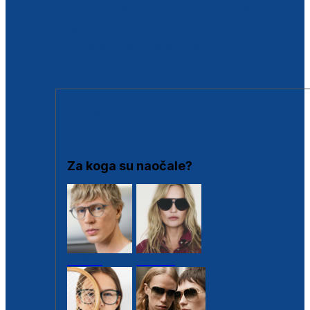
BESPLATNA KONTROLA SLUHA
Poslovnice
Proizvodi s loyalty popustima
Outlet
SUNČANE NAOČALE
Za koga su naočale?
Muške
Ženske