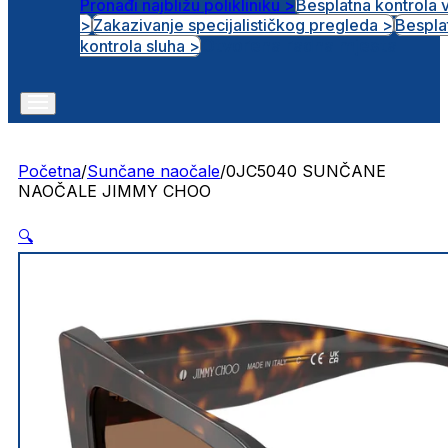
Pronađi najbližu polikliniku >
Besplatna kontrola 
>
Zakazivanje specijalističkog pregleda >
Bespla
Otvorena radna mjesta
kontrola sluha >
Početna
/
Sunčane naočale
/
0JC5040 SUNČANE
NAOČALE JIMMY CHOO
🔍