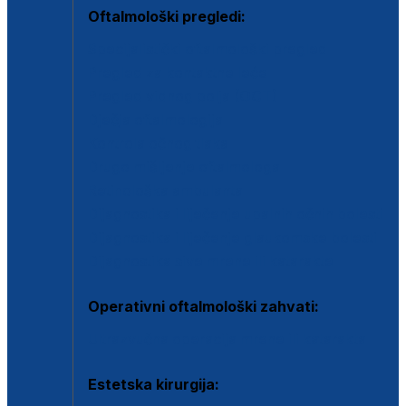
Oftalmološki pregledi:
Specijalistički oftalmološki pregled
Pregled za kontaktne leće
Pregled vidnog polja (OCT)
Dječja oftalmologija
Kontrola očnog tlaka
Drugo mišljenje oftalmologa
Retinološka ambulanta
Dijagnostika i liječenje upalnih očnih bolesti
Dijagnostika i liječenje glaukomske bolesti
Dijagnostika sive mrene ili katarakte
Operativni oftalmološki zahvati:
Ultrazvučna operacija mrene ili katarakta
Estetska kirurgija: