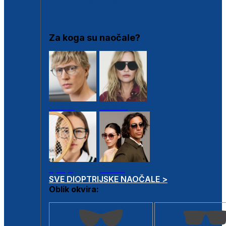
DIOPTRIJSKI OKVIRI
Za koga su naočale?
Muške
Ženske
Dječje
Unisex
SVE DIOPTRIJSKE NAOČALE >
Oblik okvira: