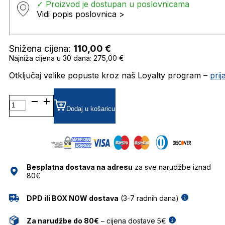
✓ Proizvod je dostupan u poslovnicama
Vidi popis poslovnica >
Snižena cijena:
110,00
€
Najniža cijena u 30 dana: 275,00 €
Otključaj velike popuste kroz naš Loyalty program –
pri
0JC5040
SUNČANE
Dodaj u košaricu
NAOČALE
JIMMY
CHOO
količina
Besplatna dostava na adresu
za sve narudžbe iznad
80€
DPD ili BOX NOW dostava
(3-7 radnih dana)
Za narudžbe do 80€
– cijena dostave 5€