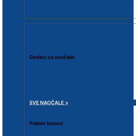
Dodaci za dioptrijske naočale
Poklon bonovi
DODACI
Dodaci za naočale:
Krpice za čišćenje
Kutijice za naočale
Sprejevi za čišćenje
Lančići za naočale
SVE NAOČALE >
Poklon bonovi
Poklon bonovi