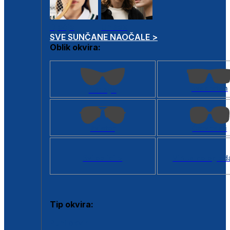
Dječje
Unisex
SVE SUNČANE NAOČALE >
Oblik okvira:
Kvadratan
Cat eye
Aviator
Četvrtasti
Svi oblici >
Virtualno ogled
Tip okvira:
Puni okvir