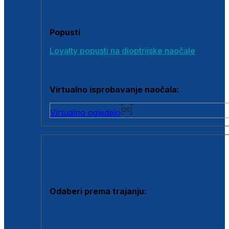
Poklon bonovi
Popusti
Loyalty popusti na dioptrijske naočale
Outlet dioptrijskih naočala
Virtualno isprobavanje naočala:
Virtualno ogledalo
KONTAKTNE LEĆE I OTOPINE
Odaberi prema trajanju:
Jednodnevne leće
Mjesečne leće