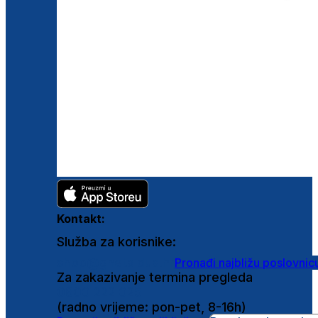
Kontakt:
Služba za korisnike:
shop@ghetaldus.hr
Pronađi najbližu poslovnic
Za zakazivanje termina pregleda
0800 222 025
(radno vrijeme: pon-pet, 8-16h)