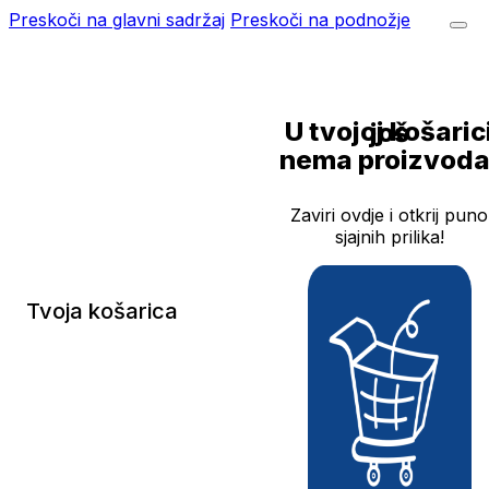
Preskoči na glavni sadržaj
Preskoči na podnožje
U tvojoj košarici još
nema proizvoda
Zaviri ovdje i otkrij puno
sjajnih prilika!
Tvoja košarica