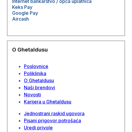
Internet bankarstvo / opća uplatnica
Keks Pay
Google Pay
Aircash
O Ghetaldusu
Poslovnice
Poliklinika
O Ghetaldusu
Naši brendovi
Novosti
Karijera u Ghetaldusu
Jednostrani raskid ugovora
Pisani prigovor potrošaća
Uredi privole