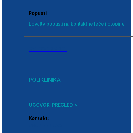
Popusti
Loyalty popusti na kontaktne leće i otopine
SVI PROIZVODI
POLIKLINIKA
UGOVORI PREGLED >
Kontakt:
0800 222 025