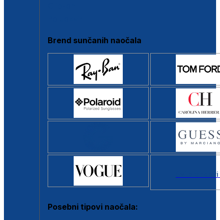
Clip-on
Poluokvir
Brend sunčanih naočala
Svi brendovi
Posebni tipovi naočala: