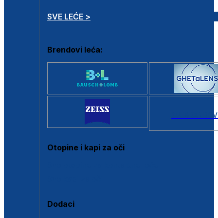
SVE LEĆE >
Brendovi leća:
SVI BRANDOV
Otopine i kapi za oči
Sve otopine za kontaktne leće
Sve kapi za oči
Dodaci