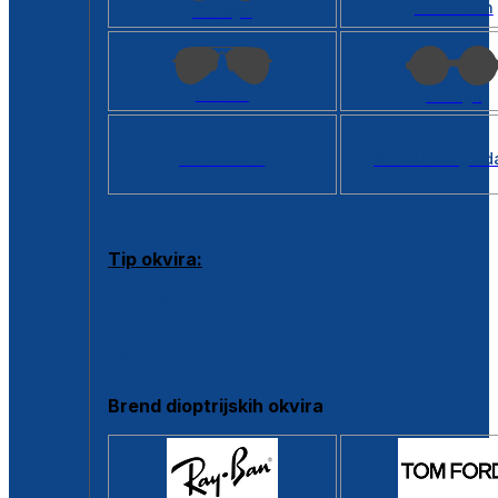
Kvadratan
Cat eye
Aviator
Okrugli
Svi oblici >
Virtualno ogled
Tip okvira:
Puni okvir
Clip-on
Poluokvir
Brend dioptrijskih okvira