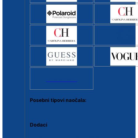
Svi brendovi >
Posebni tipovi naočala:
Okviri s clip-on dodatkom
Dodaci
Dodaci za dioptrijske naočale