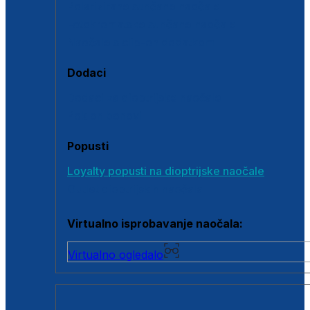
Polarizirane sunčane naočale
Fotokromatske sunčane naočale
Naočale s clip-on dodatkom
Dodaci
Dodaci za dioptrijske naočale
Poklon bonovi
Popusti
Loyalty popusti na dioptrijske naočale
Outlet dioptrijskih naočala
Virtualno isprobavanje naočala:
Virtualno ogledalo