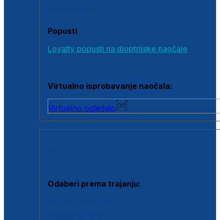
Poklon bonovi
Popusti
Loyalty popusti na dioptrijske naočale
Outlet dioptrijskih naočala
Virtualno isprobavanje naočala:
Virtualno ogledalo
KONTAKTNE LEĆE I OTOPINE
Odaberi prema trajanju:
Jednodnevne leće
Mjesečne leće