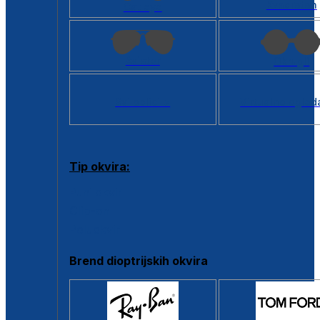
Kvadratan
Cat eye
Aviator
Okrugli
Svi oblici >
Virtualno ogled
Tip okvira:
Puni okvir
Clip-on
Poluokvir
Brend dioptrijskih okvira