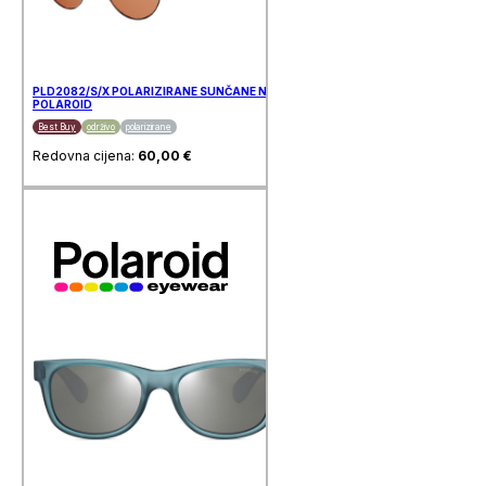
PLD2082/S/X POLARIZIRANE SUNČANE NAOČALE
POLAROID
Best Buy
održivo
polarizirane
Redovna cijena:
60,00
€