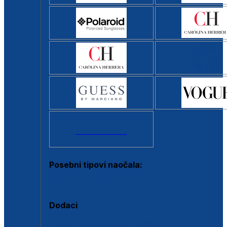
Svi brendovi >
Posebni tipovi naočala:
Okviri s clip-on dodatkom
Dodaci
Dodaci za dioptrijske naočale