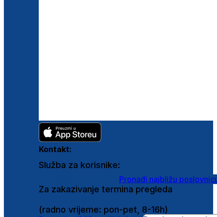
Kontakt:
Služba za korisnike:
shop@ghetaldus.hr
Pronađi najbližu poslovnic
Za zakazivanje termina pregleda
0800 222 025
(radno vrijeme: pon-pet, 8-16h)