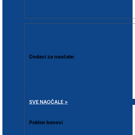
Dodaci za dioptrijske naočale
Poklon bonovi
DODACI
Dodaci za naočale:
Krpice za čišćenje
Kutijice za naočale
Sprejevi za čišćenje
Lančići za naočale
SVE NAOČALE >
Poklon bonovi
Poklon bonovi