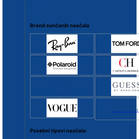
Clip-on
Poluokvir
Brend sunčanih naočala
Svi brendovi
Posebni tipovi naočala: