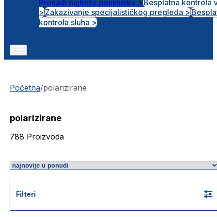
Pronađi najbližu polikliniku >
Besplatna kontrola 
>
Zakazivanje specijalističkog pregleda >
Bespla
Otvorena radna mjesta
kontrola sluha >
Početna
/
polarizirane
polarizirane
788
Proizvoda
Filteri