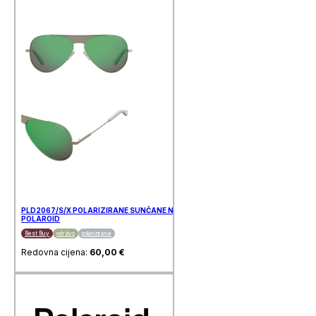
PLD2067/S/X POLARIZIRANE SUNČANE NAOČALE
POLAROID
Best Buy
održivo
polarizirane
Redovna cijena:
60,00
€