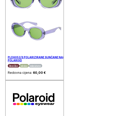
PLD6052/S POLARIZIRANE SUNČANE NAOČALE
POLAROID
Best Buy
održivo
polarizirane
Redovna cijena:
60,00
€