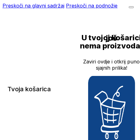
Preskoči na glavni sadržaj
Preskoči na podnožje
U tvojoj košarici još
nema proizvoda
Zaviri ovdje i otkrij puno
sjajnih prilika!
Tvoja košarica