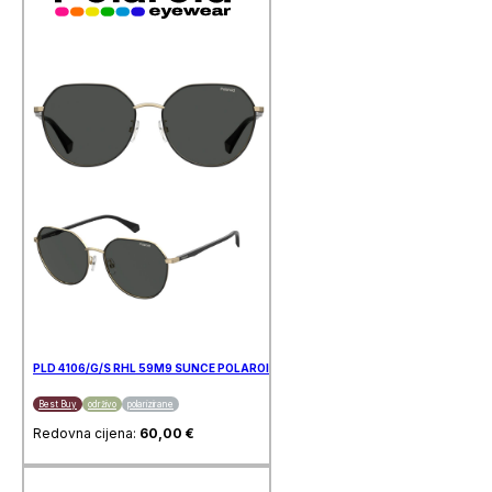
PLD 4106/G/S RHL 59M9 SUNCE POLAROID
Best Buy
održivo
polarizirane
Redovna cijena:
60,00
€