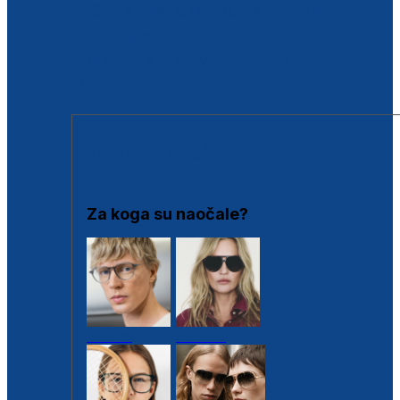
BESPLATNA KONTROLA SLUHA
Poslovnice
Proizvodi s loyalty popustima
Outlet
SUNČANE NAOČALE
Za koga su naočale?
Muške
Ženske