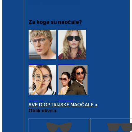
DIOPTRIJSKI OKVIRI
Za koga su naočale?
Muške
Ženske
Dječje
Unisex
SVE DIOPTRIJSKE NAOČALE >
Oblik okvira: