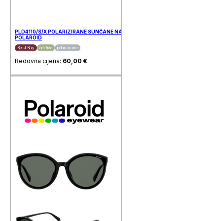
PLD4110/S/X POLARIZIRANE SUNČANE NAOČALE
POLAROID
Best Buy
održivo
polarizirane
Redovna cijena:
60,00
€