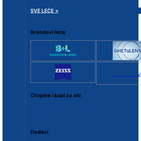
SVE LEĆE >
Brendovi leća:
SVI BRANDOV
Otopine i kapi za oči
Sve otopine za kontaktne leće
Sve kapi za oči
Dodaci