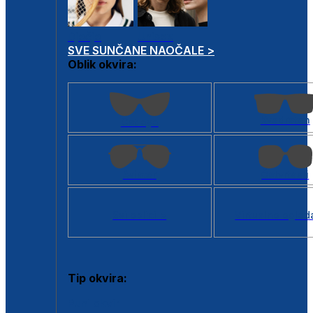
Dječje
Unisex
SVE SUNČANE NAOČALE >
Oblik okvira:
Kvadratan
Cat eye
Aviator
Četvrtasti
Svi oblici >
Virtualno ogled
Tip okvira:
Puni okvir