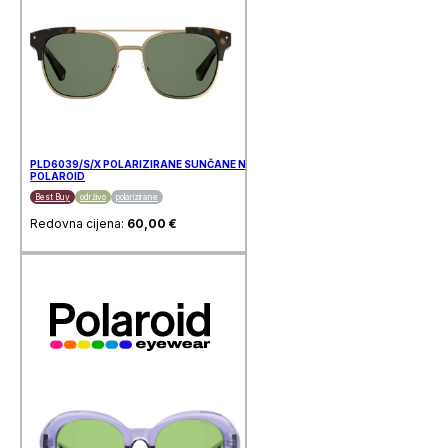
PLD6039/S/X POLARIZIRANE SUNČANE NAOČALE
POLAROID
Best Buy
održivo
polarizirane
Redovna cijena:
60,00
€