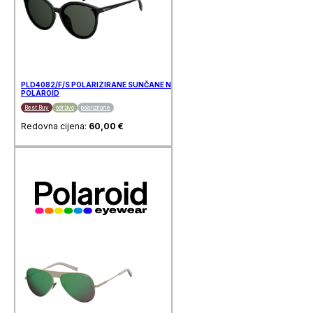
PLD4082/F/S POLARIZIRANE SUNČANE NAOČALE
POLAROID
Best Buy
održivo
polarizirane
Redovna cijena:
60,00
€