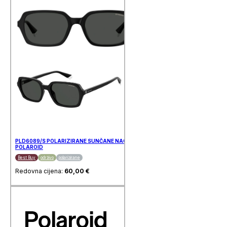
PLD6089/S POLARIZIRANE SUNČANE NAOČALE
POLAROID
Best Buy
održivo
polarizirane
Redovna cijena:
60,00
€