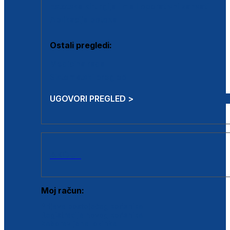
Estetska kirurgija i mali operativni zahvati
Aplikacija botoxa
Ostali pregledi:
Medicina rada
Sistematski pregled
UGOVORI PREGLED >
AKCIJE
Moj račun:
Prijava postojećeg korisnika
Registracija novog korisnika
Zaboravljena lozinka