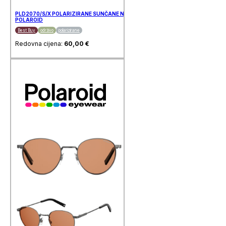
PLD2070/S/X POLARIZIRANE SUNČANE NAOČALE
POLAROID
Best Buy
održivo
polarizirane
Redovna cijena:
60,00
€