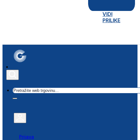
VIDI
PRILIKE
Traži
Prijava