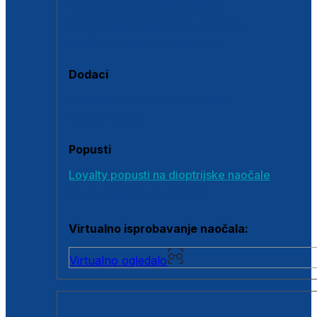
Polarizirane sunčane naočale
Fotokromatske sunčane naočale
Naočale s clip-on dodatkom
Dodaci
Dodaci za dioptrijske naočale
Poklon bonovi
Popusti
Loyalty popusti na dioptrijske naočale
Outlet dioptrijskih naočala
Virtualno isprobavanje naočala:
Virtualno ogledalo