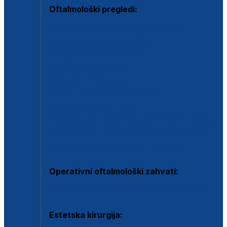
Oftalmološki pregledi:
Specijalistički oftalmološki pregled
Pregled za kontaktne leće
Pregled vidnog polja (OCT)
Dječja oftalmologija
Kontrola očnog tlaka
Drugo mišljenje oftalmologa
Retinološka ambulanta
Dijagnostika i liječenje upalnih očnih bolesti
Dijagnostika i liječenje glaukomske bolesti
Dijagnostika sive mrene ili katarakte
Operativni oftalmološki zahvati:
Ultrazvučna operacija mrene ili katarakta
Estetska kirurgija: