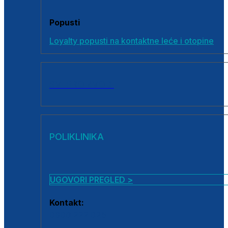
Popusti
Loyalty popusti na kontaktne leće i otopine
SVI PROIZVODI
POLIKLINIKA
UGOVORI PREGLED >
Kontakt:
0800 222 025