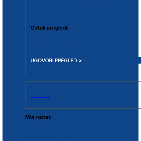
Estetska kirurgija i mali operativni zahvati
Aplikacija botoxa
Ostali pregledi:
Medicina rada
Sistematski pregled
UGOVORI PREGLED >
AKCIJE
Moj račun:
Prijava postojećeg korisnika
Registracija novog korisnika
Zaboravljena lozinka