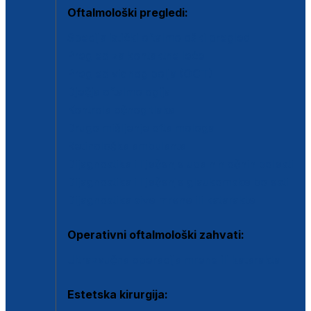
Oftalmološki pregledi:
Specijalistički oftalmološki pregled
Pregled za kontaktne leće
Pregled vidnog polja (OCT)
Dječja oftalmologija
Kontrola očnog tlaka
Drugo mišljenje oftalmologa
Retinološka ambulanta
Dijagnostika i liječenje upalnih očnih bolesti
Dijagnostika i liječenje glaukomske bolesti
Dijagnostika sive mrene ili katarakte
Operativni oftalmološki zahvati:
Ultrazvučna operacija mrene ili katarakta
Estetska kirurgija: