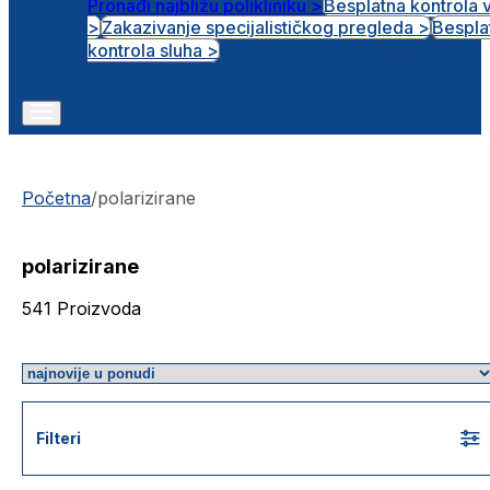
Pronađi najbližu polikliniku >
Besplatna kontrola 
>
Zakazivanje specijalističkog pregleda >
Bespla
Otvorena radna mjesta
kontrola sluha >
Početna
/
polarizirane
polarizirane
541
Proizvoda
Filteri