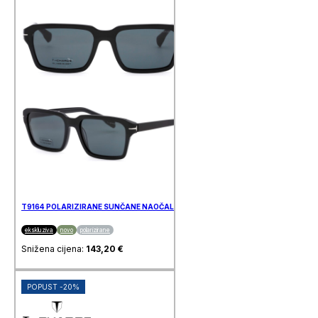
T9164 POLARIZIRANE SUNČANE NAOČALE T-CHARGE
ekskluziva
novo
polarizirane
Snižena cijena:
143,20
€
POPUST -20%