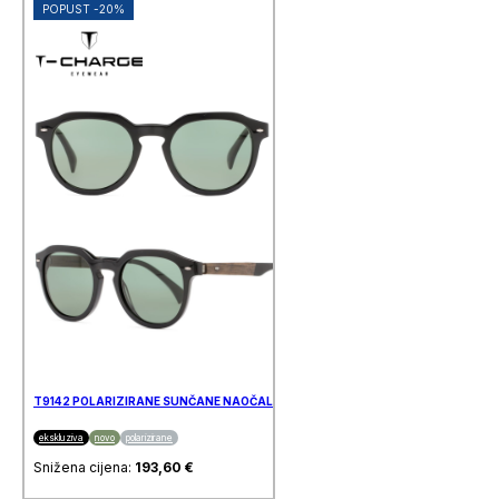
POPUST -20%
T9142 POLARIZIRANE SUNČANE NAOČALE T-CHARGE
ekskluziva
novo
polarizirane
Snižena cijena:
193,60
€