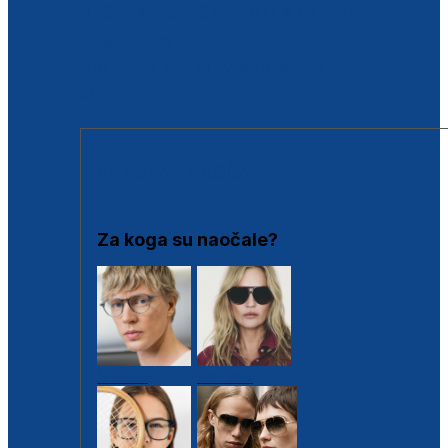
BESPLATNA KONTROLA SLUHA
Poslovnice
Proizvodi s loyalty popustima
Outlet
SUNČANE NAOČALE
Za koga su naočale?
Muške
Ženske