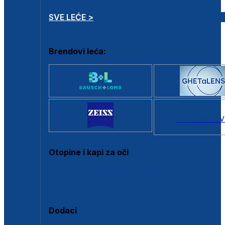
SVE LEĆE >
Brendovi leća:
SVI BRANDOV
Otopine i kapi za oči
Sve otopine za kontaktne leće
Sve kapi za oči
Dodaci