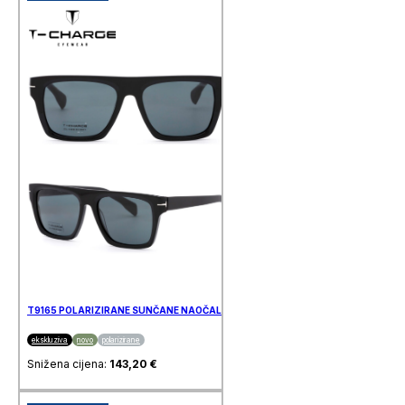
T9165 POLARIZIRANE SUNČANE NAOČALE T-CHARGE
ekskluziva
novo
polarizirane
Snižena cijena:
143,20
€