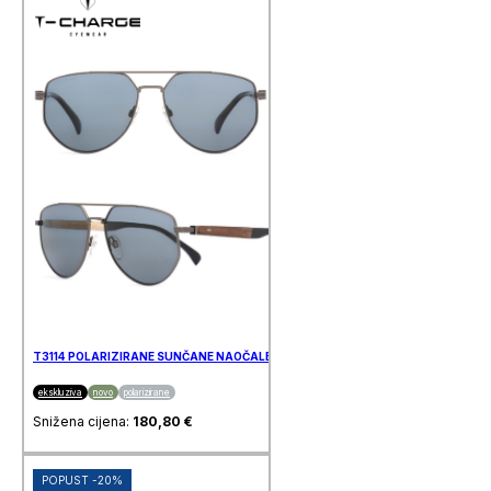
T3114 POLARIZIRANE SUNČANE NAOČALE T-CHARGE
ekskluziva
novo
polarizirane
Snižena cijena:
180,80
€
POPUST -20%