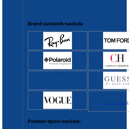
Clip-on
Poluokvir
Brend sunčanih naočala
Svi brendovi
Posebni tipovi naočala: