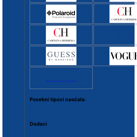
Svi brendovi >
Posebni tipovi naočala:
Okviri s clip-on dodatkom
Dodaci
Dodaci za dioptrijske naočale