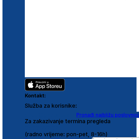
Kontakt:
Služba za korisnike:
shop@ghetaldus.hr
Pronađi najbližu poslovnic
Za zakazivanje termina pregleda
0800 222 025
(radno vrijeme: pon-pet, 8-16h)