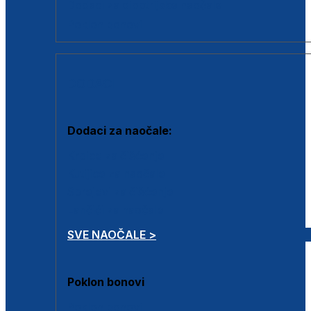
Dodaci za dioptrijske naočale
Poklon bonovi
DODACI
Dodaci za naočale:
Krpice za čišćenje
Kutijice za naočale
Sprejevi za čišćenje
Lančići za naočale
SVE NAOČALE >
Poklon bonovi
Poklon bonovi