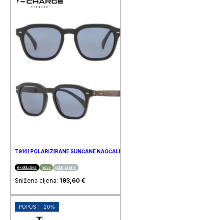
T9141 POLARIZIRANE SUNČANE NAOČALE T-CHARGE
ekskluziva
novo
polarizirane
Snižena cijena:
193,60
€
POPUST -20%