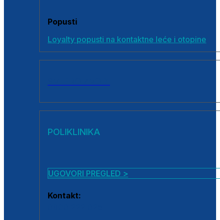
Popusti
Loyalty popusti na kontaktne leće i otopine
SVI PROIZVODI
POLIKLINIKA
UGOVORI PREGLED >
Kontakt:
0800 222 025