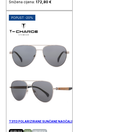
Snižena cijena:
172,80
€
POPUST -20%
T3113 POLARIZIRANE SUNČANE NAOČALE T-CHARGE
ekskluziva
novo
polarizirane