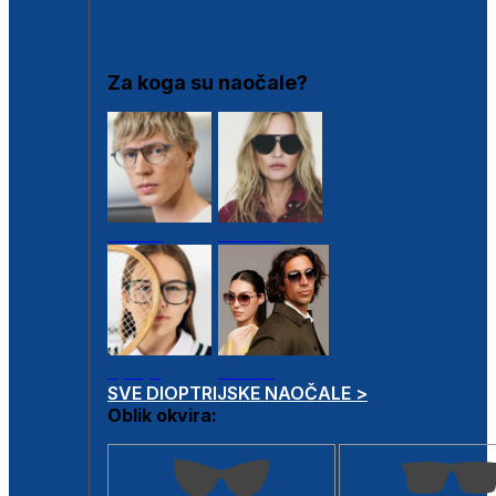
DIOPTRIJSKI OKVIRI
Za koga su naočale?
Muške
Ženske
Dječje
Unisex
SVE DIOPTRIJSKE NAOČALE >
Oblik okvira: