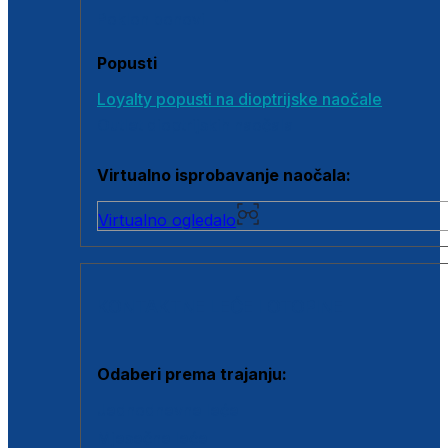
Poklon bonovi
Popusti
Loyalty popusti na dioptrijske naočale
Outlet dioptrijskih naočala
Virtualno isprobavanje naočala:
Virtualno ogledalo
KONTAKTNE LEĆE I OTOPINE
Odaberi prema trajanju:
Jednodnevne leće
Mjesečne leće