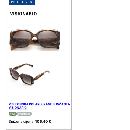
POPUST -20%
VISLEONORA POLARIZIRANE SUNČANE NAOČALE
VISIONARIO
novo
polarizirane
Snižena cijena:
106,40
€