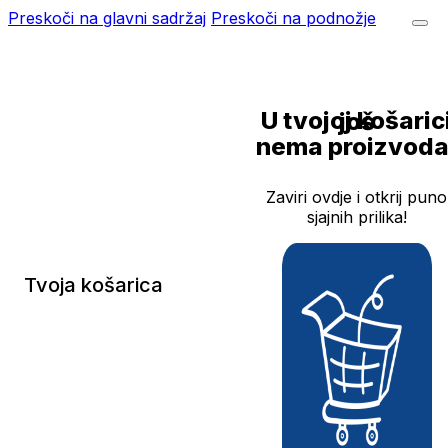
Preskoči na glavni sadržaj
Preskoči na podnožje
U tvojoj košarici još
nema proizvoda
Zaviri ovdje i otkrij puno
sjajnih prilika!
Tvoja košarica