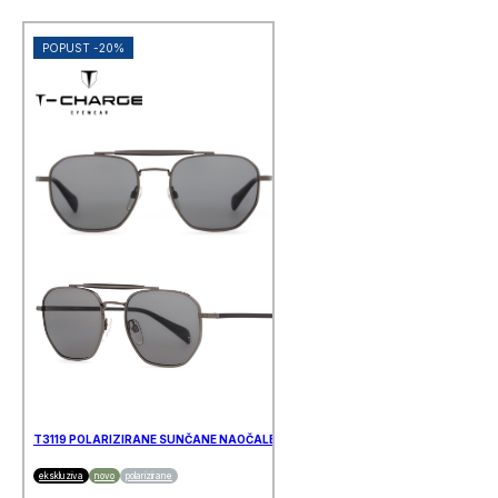
POPUST -20%
T3119 POLARIZIRANE SUNČANE NAOČALE T-CHARGE
ekskluziva
novo
polarizirane