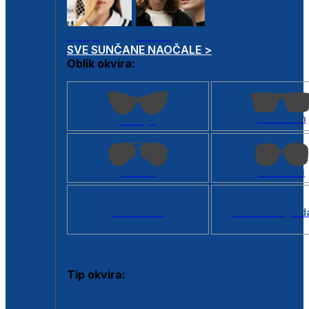
Dječje
Unisex
SVE SUNČANE NAOČALE >
Oblik okvira:
Kvadratan
Cat eye
Aviator
Četvrtasti
Svi oblici >
Virtualno ogled
Tip okvira:
Puni okvir