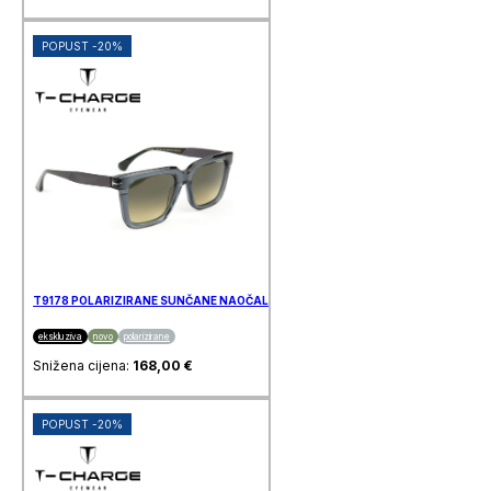
POPUST -20%
T9178 POLARIZIRANE SUNČANE NAOČALE T-CHARGE
ekskluziva
novo
polarizirane
Snižena cijena:
168,00
€
POPUST -20%