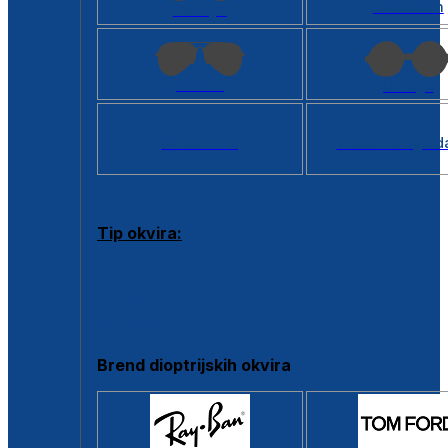
Kvadratan
Cat eye
Aviator
Okrugli
Svi oblici >
Virtualno ogled
Tip okvira:
Puni okvir
Clip-on
Poluokvir
Brend dioptrijskih okvira