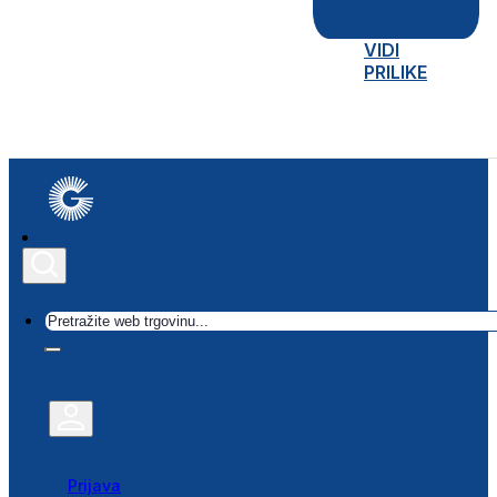
VIDI
PRILIKE
Traži
Prijava