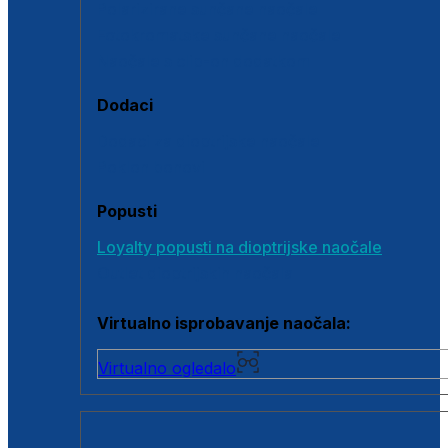
Polarizirane sunčane naočale
Fotokromatske sunčane naočale
Naočale s clip-on dodatkom
Dodaci
Dodaci za dioptrijske naočale
Poklon bonovi
Popusti
Loyalty popusti na dioptrijske naočale
Outlet dioptrijskih naočala
Virtualno isprobavanje naočala:
Virtualno ogledalo