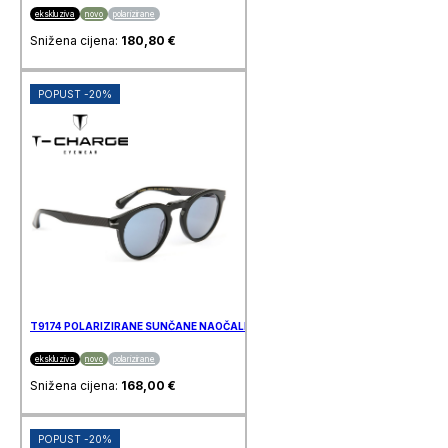
ekskluziva
novo
polarizirane
Snižena cijena:
180,80
€
POPUST -20%
T9174 POLARIZIRANE SUNČANE NAOČALE T-CHARGE
ekskluziva
novo
polarizirane
Snižena cijena:
168,00
€
POPUST -20%