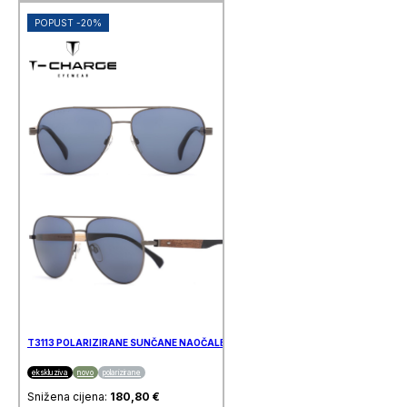
POPUST -20%
T3113 POLARIZIRANE SUNČANE NAOČALE T-CHARGE
ekskluziva
novo
polarizirane
Snižena cijena:
180,80
€