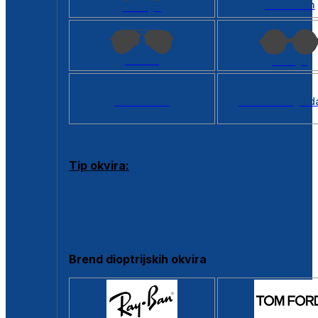
Kvadratan
Cat eye
Aviator
Okrugli
Svi oblici >
Virtualno ogled
Tip okvira:
Puni okvir
Clip-on
Poluokvir
Brend dioptrijskih okvira