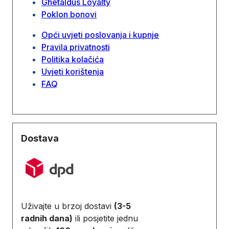
Ghetaldus Loyalty
Poklon bonovi
Opći uvjeti poslovanja i kupnje
Pravila privatnosti
Politika kolačića
Uvjeti korištenja
FAQ
Dostava
Uživajte u brzoj dostavi
(3-5
radnih dana)
ili posjetite jednu