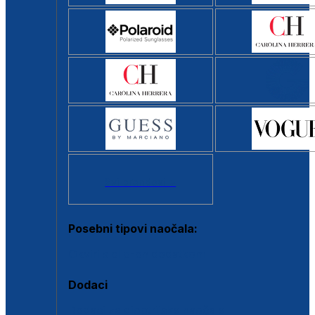
Svi brendovi >
Posebni tipovi naočala:
Okviri s clip-on dodatkom
Dodaci
Dodaci za dioptrijske naočale