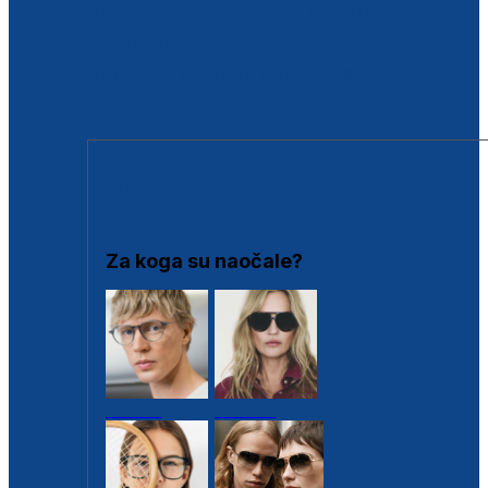
BESPLATNA KONTROLA SLUHA
Poslovnice
Proizvodi s loyalty popustima
Outlet
SUNČANE NAOČALE
Za koga su naočale?
Muške
Ženske