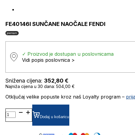
FE40146I SUNČANE NAOČALE FENDI
premium
✓ Proizvod je dostupan u poslovnicama
Vidi popis poslovnica >
Snižena cijena:
352,80
€
Najniža cijena u 30 dana: 504,00 €
Otključaj velike popuste kroz naš Loyalty program –
pri
FE40146I SUNČANE
NAOČALE
Dodaj u košaricu
FENDI
količina