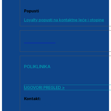
Popusti
Loyalty popusti na kontaktne leće i otopine
SVI PROIZVODI
POLIKLINIKA
UGOVORI PREGLED >
Kontakt:
0800 222 025