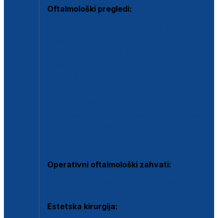
Oftalmološki pregledi:
Specijalistički oftalmološki pregled
Pregled za kontaktne leće
Pregled vidnog polja (OCT)
Dječja oftalmologija
Kontrola očnog tlaka
Drugo mišljenje oftalmologa
Retinološka ambulanta
Dijagnostika i liječenje upalnih očnih bolesti
Dijagnostika i liječenje glaukomske bolesti
Dijagnostika sive mrene ili katarakte
Operativni oftalmološki zahvati:
Ultrazvučna operacija mrene ili katarakta
Estetska kirurgija: