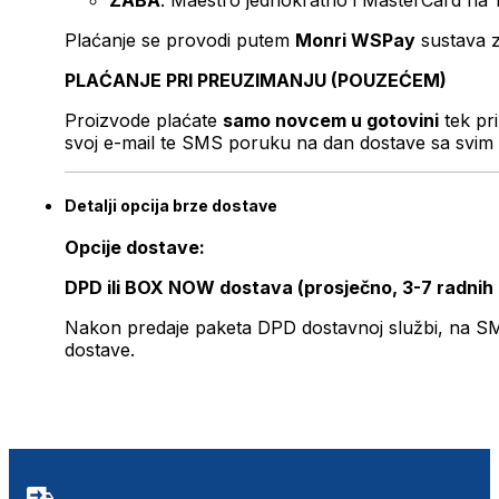
ZABA
: Maestro jednokratno i MasterCard na 
Plaćanje se provodi putem
Monri WSPay
sustava z
PLAĆANJE PRI PREUZIMANJU (POUZEĆEM)
Proizvode plaćate
samo novcem u gotovini
tek pr
svoj e-mail te SMS poruku na dan dostave sa svim 
Detalji opcija brze dostave
Opcije dostave:
DPD ili BOX NOW dostava (prosječno, 3-7 radnih
Nakon predaje paketa DPD dostavnoj službi, na SMS 
dostave.