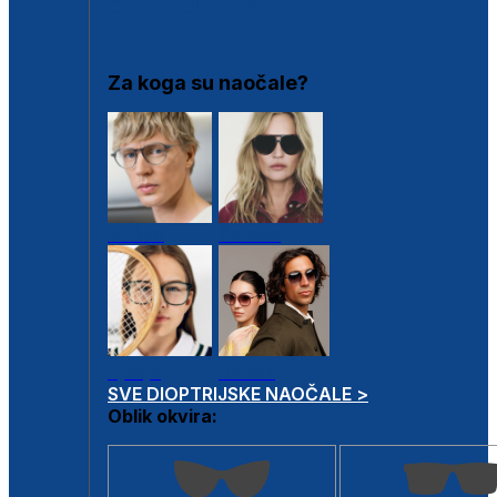
DIOPTRIJSKI OKVIRI
Za koga su naočale?
Muške
Ženske
Dječje
Unisex
SVE DIOPTRIJSKE NAOČALE >
Oblik okvira: