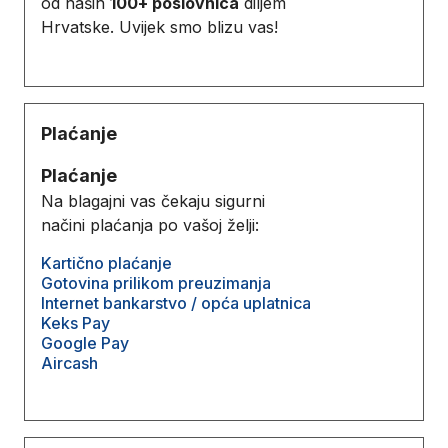
od naših
100+ poslovnica
diljem
Hrvatske. Uvijek smo blizu vas!
Plaćanje
Plaćanje
Na blagajni vas čekaju sigurni
načini plaćanja po vašoj želji:
Kartično plaćanje
Gotovina prilikom preuzimanja
Internet bankarstvo / opća uplatnica
Keks Pay
Google Pay
Aircash