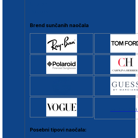
Clip-on
Poluokvir
Brend sunčanih naočala
Svi brendovi
Posebni tipovi naočala: