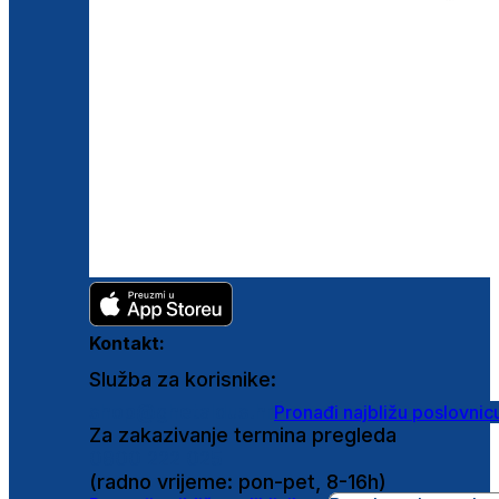
Kontakt:
Služba za korisnike:
shop@ghetaldus.hr
Pronađi najbližu poslovnic
Za zakazivanje termina pregleda
0800 222 025
(radno vrijeme: pon-pet, 8-16h)