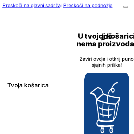
Preskoči na glavni sadržaj
Preskoči na podnožje
U tvojoj košarici još
nema proizvoda
Zaviri ovdje i otkrij puno
sjajnih prilika!
Tvoja košarica