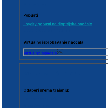
Poklon bonovi
Popusti
Loyalty popusti na dioptrijske naočale
Outlet dioptrijskih naočala
Virtualno isprobavanje naočala:
Virtualno ogledalo
KONTAKTNE LEĆE I OTOPINE
Odaberi prema trajanju:
Jednodnevne leće
Mjesečne leće