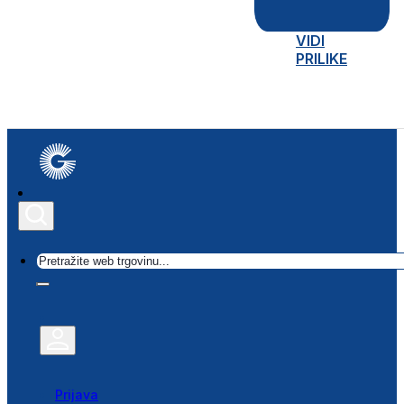
VIDI
PRILIKE
Traži
Prijava