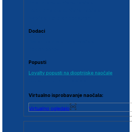
Polarizirane sunčane naočale
Fotokromatske sunčane naočale
Naočale s clip-on dodatkom
Dodaci
Dodaci za dioptrijske naočale
Poklon bonovi
Popusti
Loyalty popusti na dioptrijske naočale
Outlet dioptrijskih naočala
Virtualno isprobavanje naočala:
Virtualno ogledalo