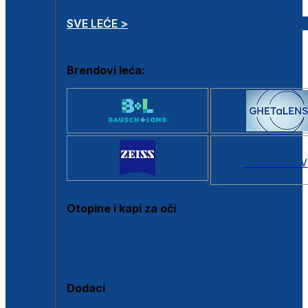
SVE LEĆE >
Brendovi leća:
SVI BRANDOV
Otopine i kapi za oči
Sve otopine za kontaktne leće
Sve kapi za oči
Dodaci