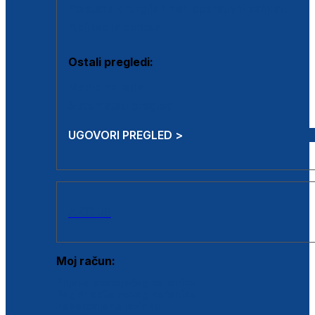
Estetska kirurgija i mali operativni zahvati
Aplikacija botoxa
Ostali pregledi:
Medicina rada
Sistematski pregled
UGOVORI PREGLED >
AKCIJE
Moj račun:
Prijava postojećeg korisnika
Registracija novog korisnika
Zaboravljena lozinka