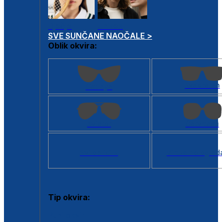
Dječje
Unisex
SVE SUNČANE NAOČALE >
Oblik okvira:
Kvadratan
Cat eye
Aviator
Četvrtasti
Svi oblici >
Virtualno ogled
Tip okvira:
Puni okvir