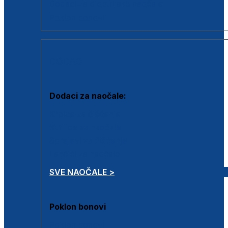
Dodaci za dioptrijske naočale
Poklon bonovi
DODACI
Dodaci za naočale:
Krpice za čišćenje
Kutijice za naočale
Sprejevi za čišćenje
Lančići za naočale
SVE NAOČALE >
Poklon bonovi
Poklon bonovi