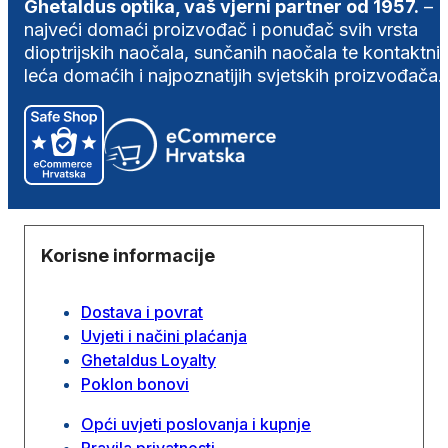
Ghetaldus optika, vaš vjerni partner od 1957.
–
najveći domaći proizvođač i ponuđač svih vrsta
dioptrijskih naočala, sunčanih naočala te kontaktni
leća domaćih i najpoznatijih svjetskih proizvođača.
Korisne informacije
Dostava i povrat
Uvjeti i načini plaćanja
Ghetaldus Loyalty
Poklon bonovi
Opći uvjeti poslovanja i kupnje
Pravila privatnosti