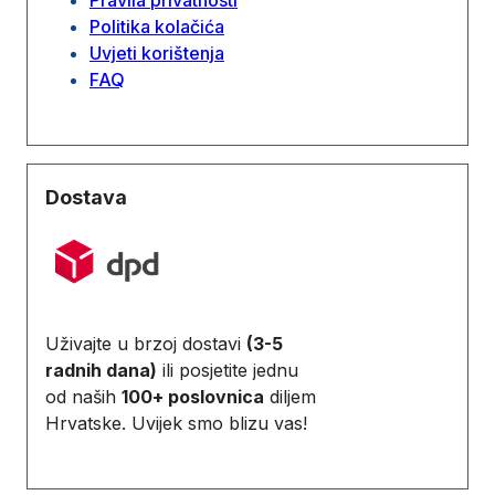
Politika kolačića
Uvjeti korištenja
FAQ
Dostava
Uživajte u brzoj dostavi
(3-5
radnih dana)
ili posjetite jednu
od naših
100+ poslovnica
diljem
Hrvatske. Uvijek smo blizu vas!