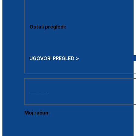
Estetska kirurgija i mali operativni zahvati
Aplikacija botoxa
Ostali pregledi:
Medicina rada
Sistematski pregled
UGOVORI PREGLED >
AKCIJE
Moj račun:
Prijava postojećeg korisnika
Registracija novog korisnika
Zaboravljena lozinka