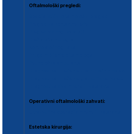
Oftalmološki pregledi:
Specijalistički oftalmološki pregled
Pregled za kontaktne leće
Pregled vidnog polja (OCT)
Dječja oftalmologija
Kontrola očnog tlaka
Drugo mišljenje oftalmologa
Retinološka ambulanta
Dijagnostika i liječenje upalnih očnih bolesti
Dijagnostika i liječenje glaukomske bolesti
Dijagnostika sive mrene ili katarakte
Operativni oftalmološki zahvati:
Ultrazvučna operacija mrene ili katarakta
Estetska kirurgija: