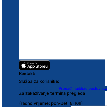
Kontakt:
Služba za korisnike:
shop@ghetaldus.hr
Pronađi najbližu poslovnic
Za zakazivanje termina pregleda
0800 222 025
(radno vrijeme: pon-pet, 8-16h)