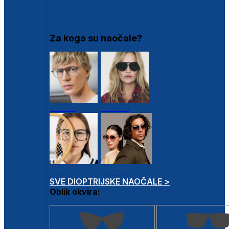
DIOPTRIJSKI OKVIRI
Za koga su naočale?
Muške
Ženske
Dječje
Unisex
SVE DIOPTRIJSKE NAOČALE >
Oblik okvira: