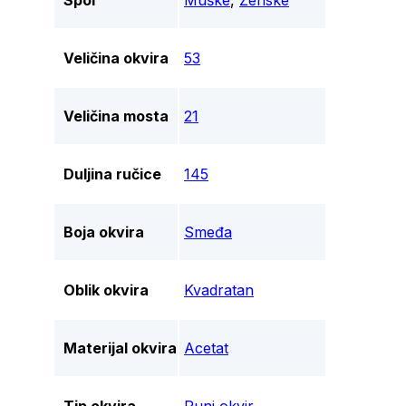
Spol
Muške
,
Ženske
Veličina okvira
53
Veličina mosta
21
Duljina ručice
145
Boja okvira
Smeđa
Oblik okvira
Kvadratan
Materijal okvira
Acetat