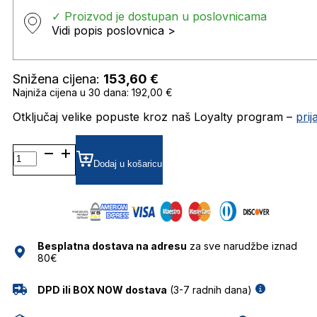
✓ Proizvod je dostupan u poslovnicama
Vidi popis poslovnica >
Snižena cijena:
153,60
€
Najniža cijena u 30 dana: 192,00 €
Otključaj velike popuste kroz naš Loyalty program –
pri
0RB2210
53
Dodaj u košaricu
845731
SUNČANE
NAOČALE
RAY
BAN
Besplatna dostava na adresu
za sve narudžbe iznad
količina
80€
DPD ili BOX NOW dostava
(3-7 radnih dana)