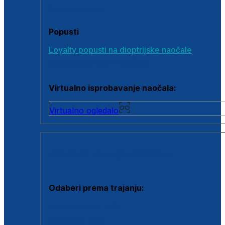
Poklon bonovi
Popusti
Loyalty popusti na dioptrijske naočale
Outlet dioptrijskih naočala
Virtualno isprobavanje naočala:
Virtualno ogledalo
KONTAKTNE LEĆE I OTOPINE
Odaberi prema trajanju:
Jednodnevne leće
Mjesečne leće