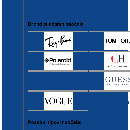
Clip-on
Poluokvir
Brend sunčanih naočala
Svi brendovi
Posebni tipovi naočala: