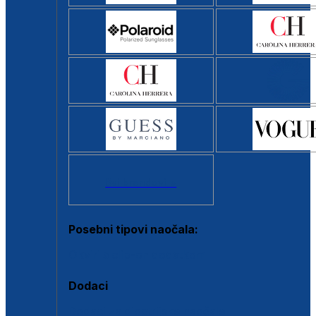
Svi brendovi >
Posebni tipovi naočala:
Okviri s clip-on dodatkom
Dodaci
Dodaci za dioptrijske naočale