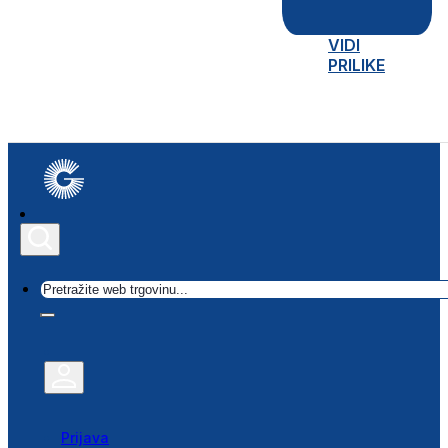
VIDI
PRILIKE
Traži
Prijava