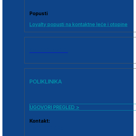
Popusti
Loyalty popusti na kontaktne leće i otopine
SVI PROIZVODI
POLIKLINIKA
UGOVORI PREGLED >
Kontakt:
0800 222 025