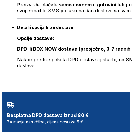
Proizvode plaćate
samo novcem u gotovini
tek pr
svoj e-mail te SMS poruku na dan dostave sa svim 
Detalji opcija brze dostave
Opcije dostave:
DPD ili BOX NOW dostava (prosječno, 3-7 radnih
Nakon predaje paketa DPD dostavnoj službi, na SMS 
dostave.
Besplatna DPD dostava iznad 80 €
Za manje narudžbe, cijena dostave 5 €