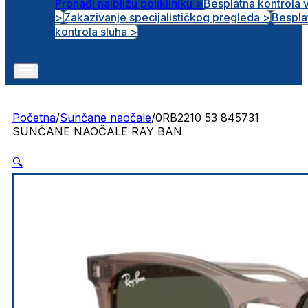
Pronađi najbližu polikliniku >
Besplatna kontrola 
>
Zakazivanje specijalističkog pregleda >
Bespla
Otvorena radna mjesta
kontrola sluha >
Početna
/
Sunčane naočale
/
0RB2210 53 845731
SUNČANE NAOČALE RAY BAN
🔍