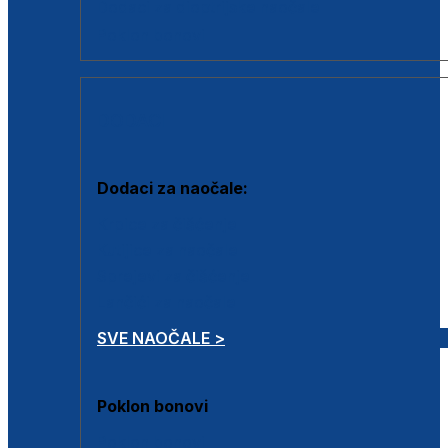
Dodaci za dioptrijske naočale
Poklon bonovi
DODACI
Dodaci za naočale:
Krpice za čišćenje
Kutijice za naočale
Sprejevi za čišćenje
Lančići za naočale
SVE NAOČALE >
Poklon bonovi
Poklon bonovi