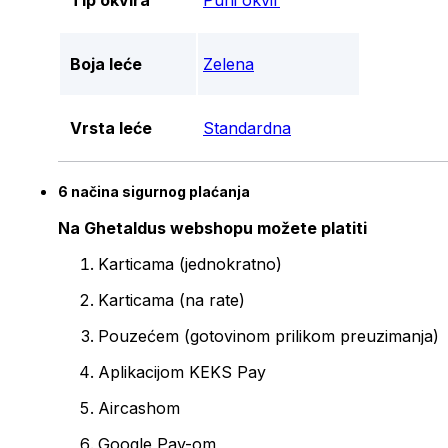
Tip okvira
Puni okvir
Boja leće
Zelena
Vrsta leće
Standardna
6 načina sigurnog plaćanja
Na Ghetaldus webshopu možete platiti
Karticama (jednokratno)
Karticama (na rate)
Pouzećem (gotovinom prilikom preuzimanja)
Aplikacijom KEKS Pay
Aircashom
Google Pay-om