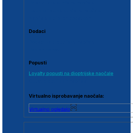
Polarizirane sunčane naočale
Fotokromatske sunčane naočale
Naočale s clip-on dodatkom
Dodaci
Dodaci za dioptrijske naočale
Poklon bonovi
Popusti
Loyalty popusti na dioptrijske naočale
Outlet dioptrijskih naočala
Virtualno isprobavanje naočala:
Virtualno ogledalo