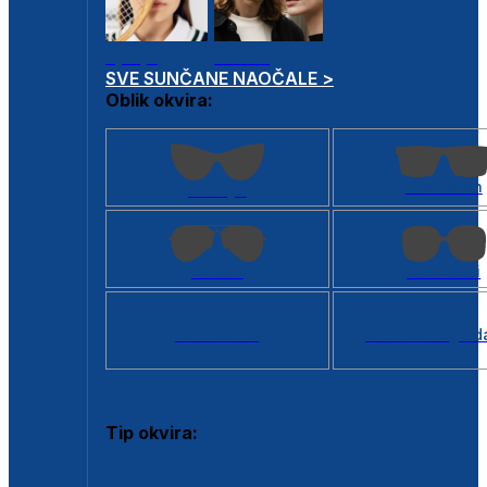
Dječje
Unisex
SVE SUNČANE NAOČALE >
Oblik okvira:
Kvadratan
Cat eye
Aviator
Četvrtasti
Svi oblici >
Virtualno ogled
Tip okvira:
Puni okvir