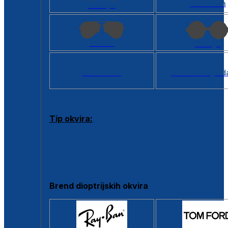
Kvadratan
Cat eye
Aviator
Okrugli
Svi oblici >
Virtualno ogled
Tip okvira:
Puni okvir
Clip-on
Poluokvir
Brend dioptrijskih okvira