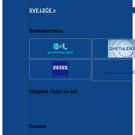
SVE LEĆE >
Brendovi leća:
SVI BRANDOV
Otopine i kapi za oči
Sve otopine za kontaktne leće
Sve kapi za oči
Dodaci