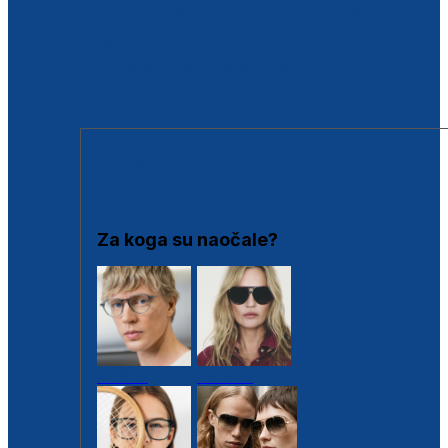
BESPLATNA KONTROLA SLUHA
Poslovnice
Proizvodi s loyalty popustima
Outlet
SUNČANE NAOČALE
Za koga su naočale?
Muške
Ženske