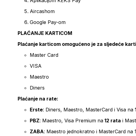
Aplikacijom KEKS Pay
Aircashom
Google Pay-om
PLAĆANJE KARTICOM
Plaćanje karticom omogućeno je za sljedeće kart
Master Card
VISA
Maestro
Diners
Plaćanje na rate:
Erste
: Diners, Maestro, MasterCard i Visa na
PBZ
: Maestro, Visa Premium na
12 rata
i Mas
ZABA
: Maestro jednokratno i MasterCard na 