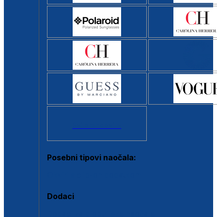
Svi brendovi >
Posebni tipovi naočala:
Okviri s clip-on dodatkom
Dodaci
Dodaci za dioptrijske naočale