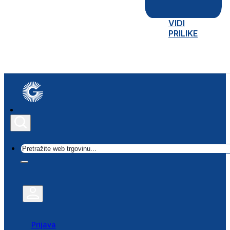
VIDI
PRILIKE
Traži
Prijava