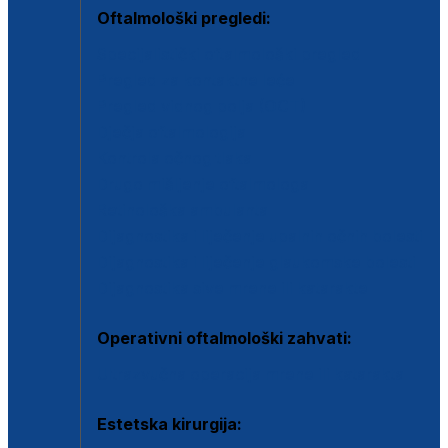
Oftalmološki pregledi:
Specijalistički oftalmološki pregled
Pregled za kontaktne leće
Pregled vidnog polja (OCT)
Dječja oftalmologija
Kontrola očnog tlaka
Drugo mišljenje oftalmologa
Retinološka ambulanta
Dijagnostika i liječenje upalnih očnih bolesti
Dijagnostika i liječenje glaukomske bolesti
Dijagnostika sive mrene ili katarakte
Operativni oftalmološki zahvati:
Ultrazvučna operacija mrene ili katarakta
Estetska kirurgija: