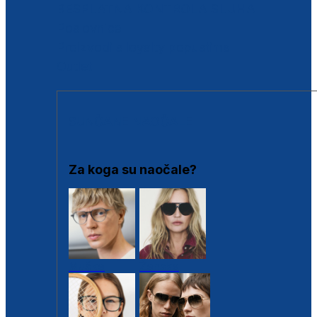
BESPLATNA KONTROLA SLUHA
Poslovnice
Proizvodi s loyalty popustima
Outlet
SUNČANE NAOČALE
Za koga su naočale?
Muške
Ženske