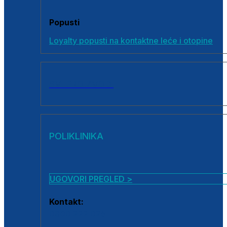
Popusti
Loyalty popusti na kontaktne leće i otopine
SVI PROIZVODI
POLIKLINIKA
UGOVORI PREGLED >
Kontakt:
0800 222 025