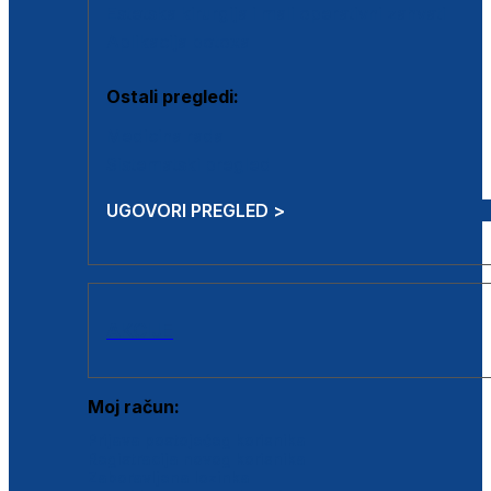
Estetska kirurgija i mali operativni zahvati
Aplikacija botoxa
Ostali pregledi:
Medicina rada
Sistematski pregled
UGOVORI PREGLED >
AKCIJE
Moj račun:
Prijava postojećeg korisnika
Registracija novog korisnika
Zaboravljena lozinka