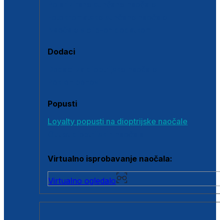
Polarizirane sunčane naočale
Fotokromatske sunčane naočale
Naočale s clip-on dodatkom
Dodaci
Dodaci za dioptrijske naočale
Poklon bonovi
Popusti
Loyalty popusti na dioptrijske naočale
Outlet dioptrijskih naočala
Virtualno isprobavanje naočala:
Virtualno ogledalo