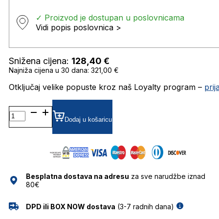
✓ Proizvod je dostupan u poslovnicama
Vidi popis poslovnica >
Snižena cijena:
128,40
€
Najniža cijena u 30 dana: 321,00 €
Otključaj velike popuste kroz naš Loyalty program –
pri
CARRERA1032/S SUNČANE
NAOČALE
Dodaj u košaricu
CARRERA
količina
Besplatna dostava na adresu
za sve narudžbe iznad
80€
DPD ili BOX NOW dostava
(3-7 radnih dana)