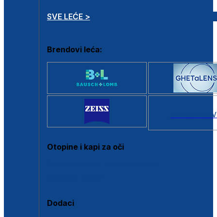
SVE LEĆE >
Brendovi leća:
SVI BRANDOV
Otopine i kapi za oči
Sve otopine za kontaktne leće
Sve kapi za oči
Dodaci