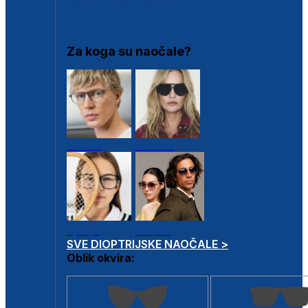
DIOPTRIJSKI OKVIRI
Za koga su naočale?
Muške
Ženske
Dječje
Unisex
SVE DIOPTRIJSKE NAOČALE >
Oblik okvira: