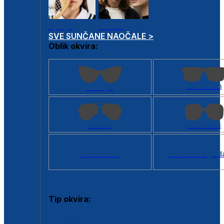
Dječje
Unisex
SVE SUNČANE NAOČALE >
Oblik okvira:
Kvadratan
Cat eye
Aviator
Četvrtasti
Svi oblici >
Virtualno ogled
Tip okvira:
Puni okvir