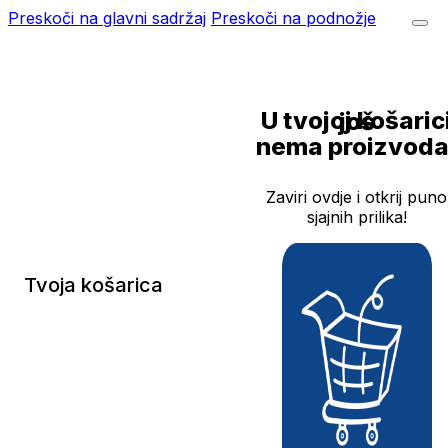
Preskoči na glavni sadržaj
Preskoči na podnožje
U tvojoj košarici još
nema proizvoda
Zaviri ovdje i otkrij puno
sjajnih prilika!
Tvoja košarica