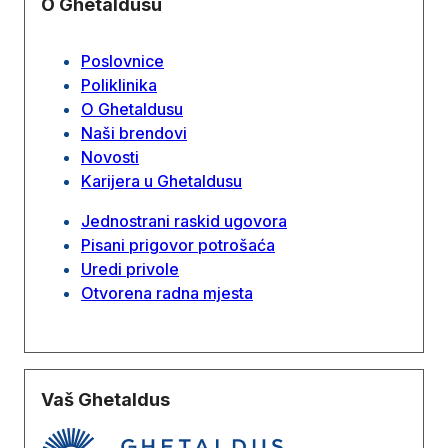
O Ghetaldusu
Poslovnice
Poliklinika
O Ghetaldusu
Naši brendovi
Novosti
Karijera u Ghetaldusu
Jednostrani raskid ugovora
Pisani prigovor potrošaća
Uredi privole
Otvorena radna mjesta
Vaš Ghetaldus