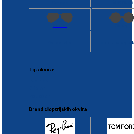
Kvadratan
Cat eye
Aviator
Okrugli
Svi oblici >
Virtualno ogled
Tip okvira:
Puni okvir
Clip-on
Poluokvir
Brend dioptrijskih okvira