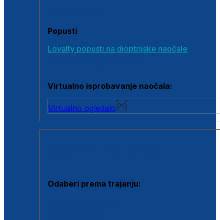
Poklon bonovi
Popusti
Loyalty popusti na dioptrijske naočale
Outlet dioptrijskih naočala
Virtualno isprobavanje naočala:
Virtualno ogledalo
KONTAKTNE LEĆE I OTOPINE
Odaberi prema trajanju:
Jednodnevne leće
Mjesečne leće