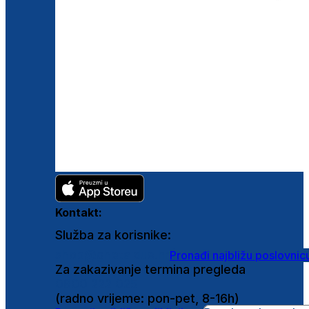
Kontakt:
Služba za korisnike:
shop@ghetaldus.hr
Pronađi najbližu poslovnic
Za zakazivanje termina pregleda
0800 222 025
(radno vrijeme: pon-pet, 8-16h)