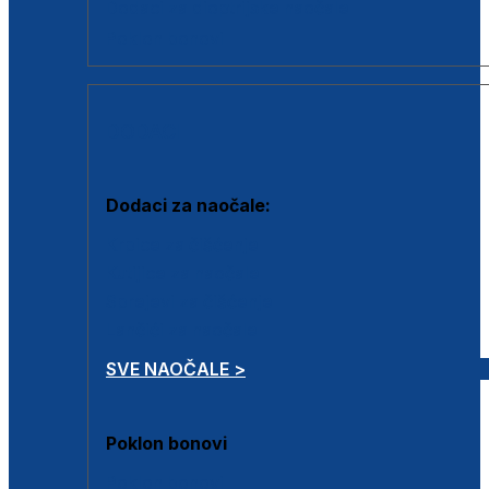
Dodaci za dioptrijske naočale
Poklon bonovi
DODACI
Dodaci za naočale:
Krpice za čišćenje
Kutijice za naočale
Sprejevi za čišćenje
Lančići za naočale
SVE NAOČALE >
Poklon bonovi
Poklon bonovi