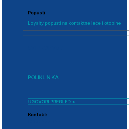
Popusti
Loyalty popusti na kontaktne leće i otopine
SVI PROIZVODI
POLIKLINIKA
UGOVORI PREGLED >
Kontakt:
0800 222 025