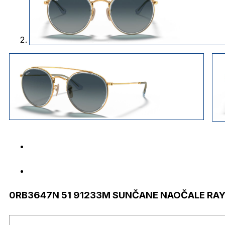
0RB3647N 51 91233M SUNČANE NAOČALE RAY