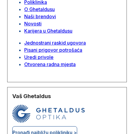
Poliklinika
O Ghetaldusu
Naši brendovi
Novosti
Karijera u Ghetaldusu
Jednostrani raskid ugovora
Pisani prigovor potrošaća
Uredi privole
Otvorena radna mjesta
Vaš Ghetaldus
Pronađi najbližu polikliniku >