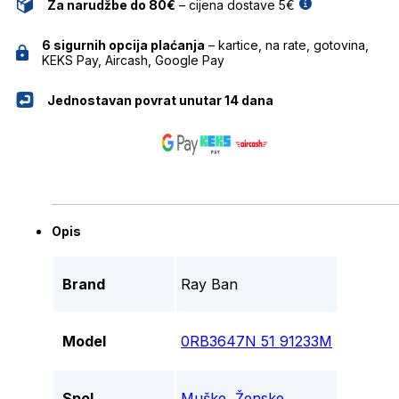
Za narudžbe do 80€
– cijena dostave 5€
6 sigurnih opcija plaćanja
– kartice, na rate, gotovina,
KEKS Pay, Aircash, Google Pay
Jednostavan povrat unutar 14 dana
Opis
Brand
Ray Ban
Model
0RB3647N 51 91233M
Spol
Muške
,
Ženske