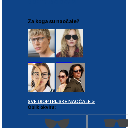
DIOPTRIJSKI OKVIRI
Za koga su naočale?
Muške
Ženske
Dječje
Unisex
SVE DIOPTRIJSKE NAOČALE >
Oblik okvira: