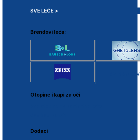
SVE LEĆE >
Brendovi leća:
SVI BRANDOV
Otopine i kapi za oči
Sve otopine za kontaktne leće
Sve kapi za oči
Dodaci