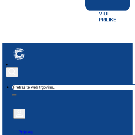
VIDI
PRILIKE
Traži
Prijava