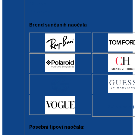
Clip-on
Poluokvir
Brend sunčanih naočala
Svi brendovi
Posebni tipovi naočala: