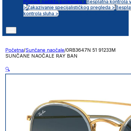
Pronađi najbližu polikliniku >
Besplatna kontrola 
>
Zakazivanje specijalističkog pregleda >
Bespla
Otvorena radna mjesta
kontrola sluha >
Početna
/
Sunčane naočale
/
0RB3647N 51 91233M
SUNČANE NAOČALE RAY BAN
🔍