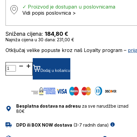
✓ Proizvod je dostupan u poslovnicama
Vidi popis poslovnica >
Snižena cijena:
184,80
€
Najniža cijena u 30 dana: 231,00 €
Otključaj velike popuste kroz naš Loyalty program –
pri
0RB3647N
51
Dodaj u košaricu
91233M
SUNČANE
NAOČALE
RAY
BAN
Besplatna dostava na adresu
za sve narudžbe iznad
količina
80€
DPD ili BOX NOW dostava
(3-7 radnih dana)