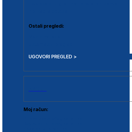
Estetska kirurgija i mali operativni zahvati
Aplikacija botoxa
Ostali pregledi:
Medicina rada
Sistematski pregled
UGOVORI PREGLED >
AKCIJE
Moj račun:
Prijava postojećeg korisnika
Registracija novog korisnika
Zaboravljena lozinka