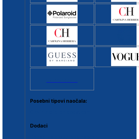
Svi brendovi >
Posebni tipovi naočala:
Okviri s clip-on dodatkom
Dodaci
Dodaci za dioptrijske naočale