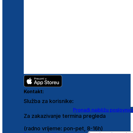
Kontakt:
Služba za korisnike:
shop@ghetaldus.hr
Pronađi najbližu poslovnic
Za zakazivanje termina pregleda
0800 222 025
(radno vrijeme: pon-pet, 8-16h)