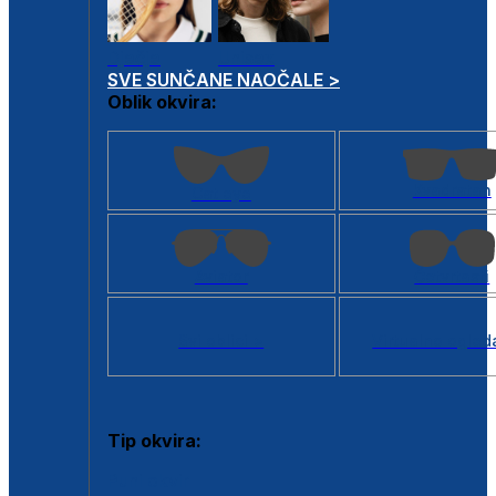
Dječje
Unisex
SVE SUNČANE NAOČALE >
Oblik okvira:
Kvadratan
Cat eye
Aviator
Četvrtasti
Svi oblici >
Virtualno ogled
Tip okvira:
Puni okvir