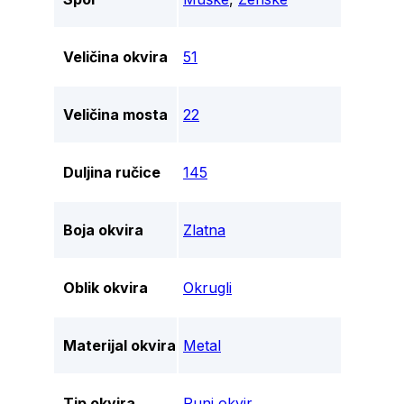
Veličina okvira
51
Veličina mosta
22
Duljina ručice
145
Boja okvira
Zlatna
Oblik okvira
Okrugli
Materijal okvira
Metal
Tip okvira
Puni okvir