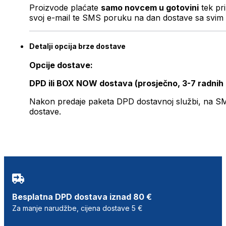
Proizvode plaćate
samo novcem u gotovini
tek pr
svoj e-mail te SMS poruku na dan dostave sa svim 
Detalji opcija brze dostave
Opcije dostave:
DPD ili BOX NOW dostava (prosječno, 3-7 radnih
Nakon predaje paketa DPD dostavnoj službi, na SMS 
dostave.
Besplatna DPD dostava iznad 80 €
Za manje narudžbe, cijena dostave 5 €