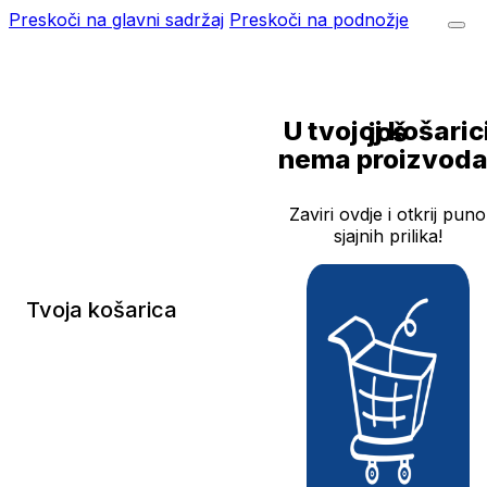
Preskoči na glavni sadržaj
Preskoči na podnožje
U tvojoj košarici još
nema proizvoda
Zaviri ovdje i otkrij puno
sjajnih prilika!
Tvoja košarica