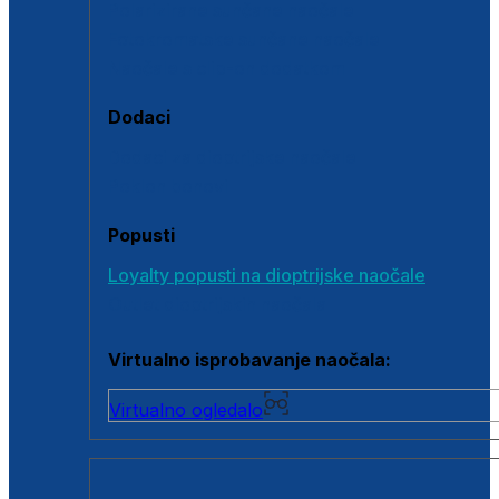
Polarizirane sunčane naočale
Fotokromatske sunčane naočale
Naočale s clip-on dodatkom
Dodaci
Dodaci za dioptrijske naočale
Poklon bonovi
Popusti
Loyalty popusti na dioptrijske naočale
Outlet dioptrijskih naočala
Virtualno isprobavanje naočala:
Virtualno ogledalo