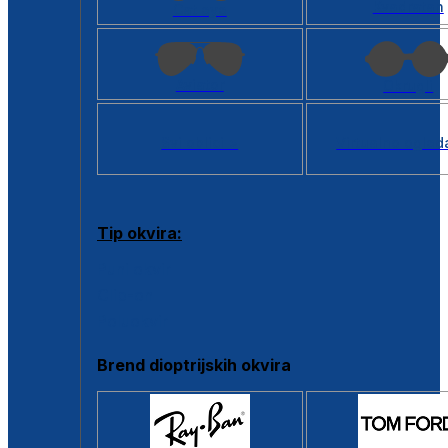
Kvadratan
Cat eye
Aviator
Okrugli
Svi oblici >
Virtualno ogled
Tip okvira:
Puni okvir
Clip-on
Poluokvir
Brend dioptrijskih okvira