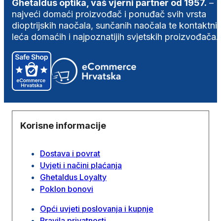
Ghetaldus optika, vaš vjerni partner od 1957.
–
najveći domaći proizvođač i ponuđač svih vrsta
dioptrijskih naočala, sunčanih naočala te kontaktni
leća domaćih i najpoznatijih svjetskih proizvođača.
Korisne informacije
Dostava i povrat
Uvjeti i načini plaćanja
Ghetaldus Loyalty
Poklon bonovi
Opći uvjeti poslovanja i kupnje
Pravila privatnosti