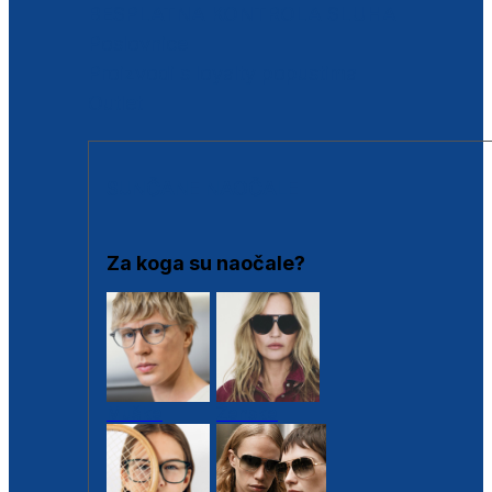
BESPLATNA KONTROLA SLUHA
Poslovnice
Proizvodi s loyalty popustima
Outlet
SUNČANE NAOČALE
Za koga su naočale?
Muške
Ženske