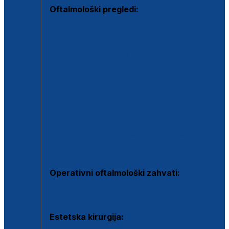
Oftalmološki pregledi:
Specijalistički oftalmološki pregled
Pregled za kontaktne leće
Pregled vidnog polja (OCT)
Dječja oftalmologija
Kontrola očnog tlaka
Drugo mišljenje oftalmologa
Retinološka ambulanta
Dijagnostika i liječenje upalnih očnih bolesti
Dijagnostika i liječenje glaukomske bolesti
Dijagnostika sive mrene ili katarakte
Operativni oftalmološki zahvati:
Ultrazvučna operacija mrene ili katarakta
Estetska kirurgija: