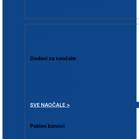
Dodaci za dioptrijske naočale
Poklon bonovi
DODACI
Dodaci za naočale:
Krpice za čišćenje
Kutijice za naočale
Sprejevi za čišćenje
Lančići za naočale
SVE NAOČALE >
Poklon bonovi
Poklon bonovi