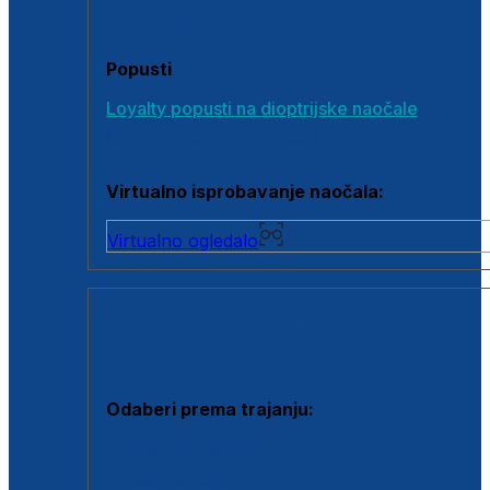
Poklon bonovi
Popusti
Loyalty popusti na dioptrijske naočale
Outlet dioptrijskih naočala
Virtualno isprobavanje naočala:
Virtualno ogledalo
KONTAKTNE LEĆE I OTOPINE
Odaberi prema trajanju:
Jednodnevne leće
Mjesečne leće