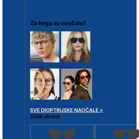
DIOPTRIJSKI OKVIRI
Za koga su naočale?
Muške
Ženske
Dječje
Unisex
SVE DIOPTRIJSKE NAOČALE >
Oblik okvira: