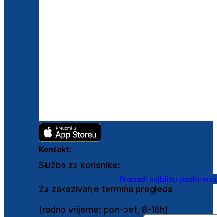
Kontakt:
Služba za korisnike:
shop@ghetaldus.hr
Pronađi najbližu poslovnic
Za zakazivanje termina pregleda
0800 222 025
(radno vrijeme: pon-pet, 8-16h)