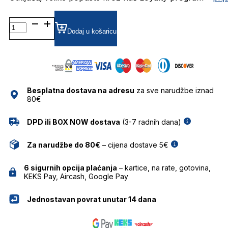
0RB3734
56
Dodaj u košaricu
001/31
SUNČANE
NAOČALE
RAY
BAN
Besplatna dostava na adresu
za sve narudžbe iznad
količina
80€
DPD ili BOX NOW dostava
(3-7 radnih dana)
Za narudžbe do 80€
– cijena dostave 5€
6 sigurnih opcija plaćanja
– kartice, na rate, gotovina,
KEKS Pay, Aircash, Google Pay
Jednostavan povrat unutar 14 dana