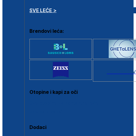
SVE LEĆE >
Brendovi leća:
SVI BRANDOV
Otopine i kapi za oči
Sve otopine za kontaktne leće
Sve kapi za oči
Dodaci