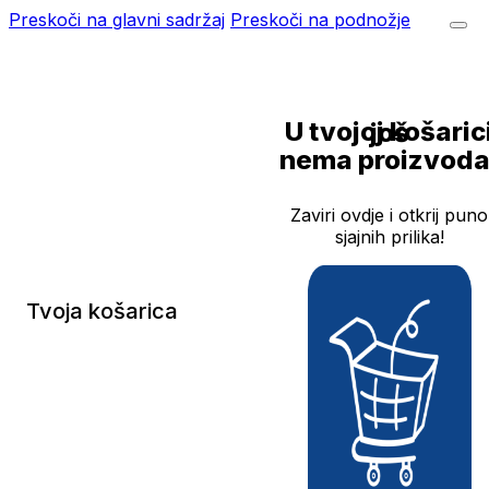
Preskoči na glavni sadržaj
Preskoči na podnožje
U tvojoj košarici još
nema proizvoda
Zaviri ovdje i otkrij puno
sjajnih prilika!
Tvoja košarica