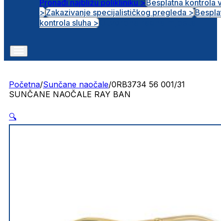
Pronađi najbližu polikliniku >
Besplatna kontrola 
>
Zakazivanje specijalističkog pregleda >
Bespla
Otvorena radna mjesta
kontrola sluha >
Početna
/
Sunčane naočale
/
0RB3734 56 001/31
SUNČANE NAOČALE RAY BAN
🔍