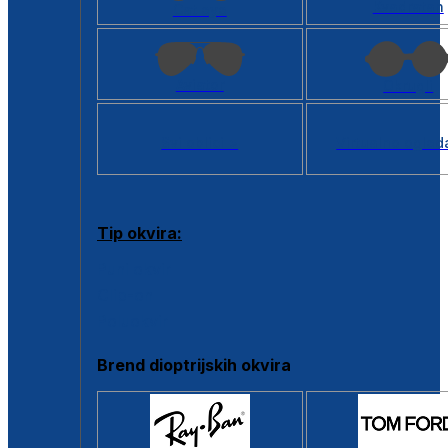
Kvadratan
Cat eye
Aviator
Okrugli
Svi oblici >
Virtualno ogled
Tip okvira:
Puni okvir
Clip-on
Poluokvir
Brend dioptrijskih okvira