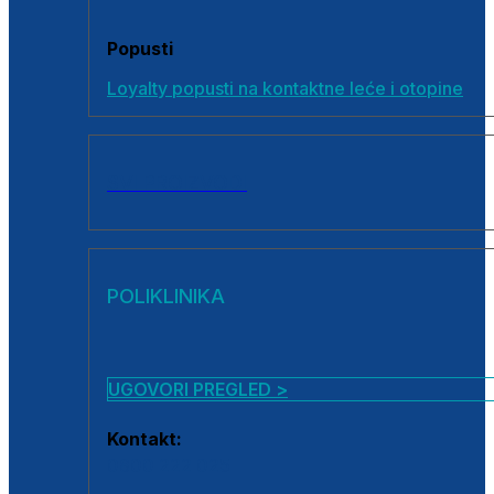
Popusti
Loyalty popusti na kontaktne leće i otopine
SVI PROIZVODI
POLIKLINIKA
UGOVORI PREGLED >
Kontakt:
0800 222 025