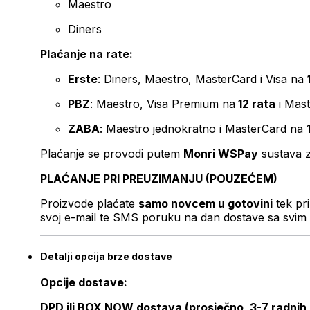
Maestro
Diners
Plaćanje na rate:
Erste
: Diners, Maestro, MasterCard i Visa na
PBZ
: Maestro, Visa Premium na
12 rata
i Mas
ZABA
: Maestro jednokratno i MasterCard na 
Plaćanje se provodi putem
Monri WSPay
sustava z
PLAĆANJE PRI PREUZIMANJU (POUZEĆEM)
Proizvode plaćate
samo novcem u gotovini
tek pr
svoj e-mail te SMS poruku na dan dostave sa svim 
Detalji opcija brze dostave
Opcije dostave:
DPD ili BOX NOW dostava (prosječno, 3-7 radnih