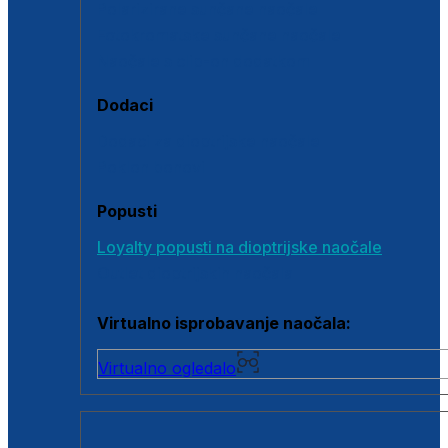
Polarizirane sunčane naočale
Fotokromatske sunčane naočale
Naočale s clip-on dodatkom
Dodaci
Dodaci za dioptrijske naočale
Poklon bonovi
Popusti
Loyalty popusti na dioptrijske naočale
Outlet dioptrijskih naočala
Virtualno isprobavanje naočala:
Virtualno ogledalo