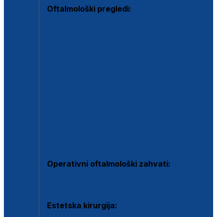
Oftalmološki pregledi:
Specijalistički oftalmološki pregled
Pregled za kontaktne leće
Pregled vidnog polja (OCT)
Dječja oftalmologija
Kontrola očnog tlaka
Drugo mišljenje oftalmologa
Retinološka ambulanta
Dijagnostika i liječenje upalnih očnih bolesti
Dijagnostika i liječenje glaukomske bolesti
Dijagnostika sive mrene ili katarakte
Operativni oftalmološki zahvati:
Ultrazvučna operacija mrene ili katarakta
Estetska kirurgija: