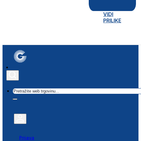
VIDI
PRILIKE
Traži
Prijava