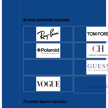
Clip-on
Poluokvir
Brend sunčanih naočala
Svi brendovi
Posebni tipovi naočala: