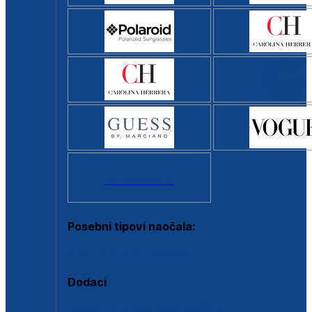
Svi brendovi >
Posebni tipovi naočala:
Okviri s clip-on dodatkom
Dodaci
Dodaci za dioptrijske naočale