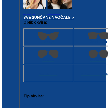
Dječje
Unisex
SVE SUNČANE NAOČALE >
Oblik okvira:
Kvadratan
Cat eye
Aviator
Četvrtasti
Svi oblici >
Virtualno ogled
Tip okvira:
Puni okvir