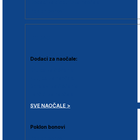
Dodaci za dioptrijske naočale
Poklon bonovi
DODACI
Dodaci za naočale:
Krpice za čišćenje
Kutijice za naočale
Sprejevi za čišćenje
Lančići za naočale
SVE NAOČALE >
Poklon bonovi
Poklon bonovi