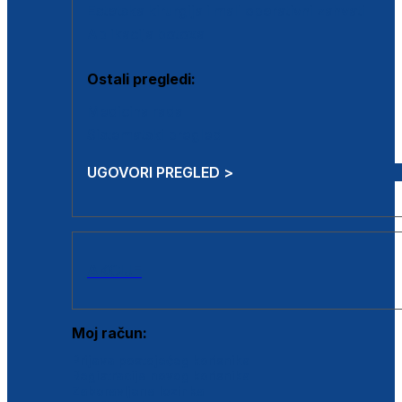
Estetska kirurgija i mali operativni zahvati
Aplikacija botoxa
Ostali pregledi:
Medicina rada
Sistematski pregled
UGOVORI PREGLED >
AKCIJE
Moj račun:
Prijava postojećeg korisnika
Registracija novog korisnika
Zaboravljena lozinka