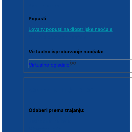
Poklon bonovi
Popusti
Loyalty popusti na dioptrijske naočale
Outlet dioptrijskih naočala
Virtualno isprobavanje naočala:
Virtualno ogledalo
KONTAKTNE LEĆE I OTOPINE
Odaberi prema trajanju:
Jednodnevne leće
Mjesečne leće