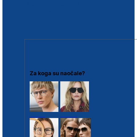
BESPLATNA KONTROLA SLUHA
Poslovnice
Proizvodi s loyalty popustima
Outlet
SUNČANE NAOČALE
Za koga su naočale?
Muške
Ženske