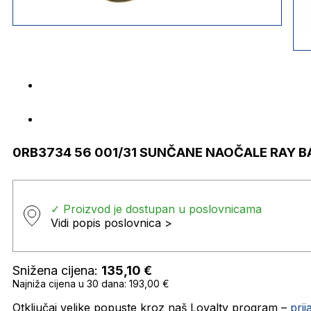
0RB3734 56 001/31 SUNČANE NAOČALE RAY B
✓ Proizvod je dostupan u poslovnicama
Vidi popis poslovnica >
Snižena cijena:
135,10
€
Najniža cijena u 30 dana: 193,00 €
Otključaj velike popuste kroz naš Loyalty program –
pri