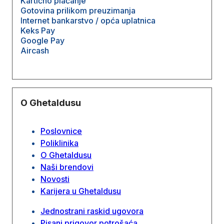
Kartično plaćanje
Gotovina prilikom preuzimanja
Internet bankarstvo / opća uplatnica
Keks Pay
Google Pay
Aircash
O Ghetaldusu
Poslovnice
Poliklinika
O Ghetaldusu
Naši brendovi
Novosti
Karijera u Ghetaldusu
Jednostrani raskid ugovora
Pisani prigovor potrošaća