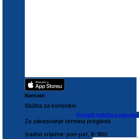
Kontakt:
Služba za korisnike:
shop@ghetaldus.hr
Pronađi najbližu poslovnic
Za zakazivanje termina pregleda
0800 222 025
(radno vrijeme: pon-pet, 8-16h)