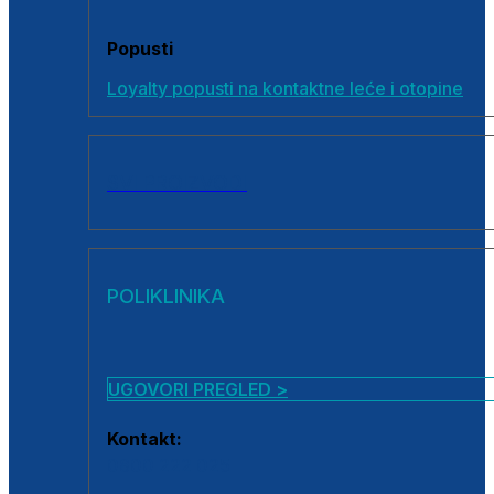
Popusti
Loyalty popusti na kontaktne leće i otopine
SVI PROIZVODI
POLIKLINIKA
UGOVORI PREGLED >
Kontakt:
0800 222 025