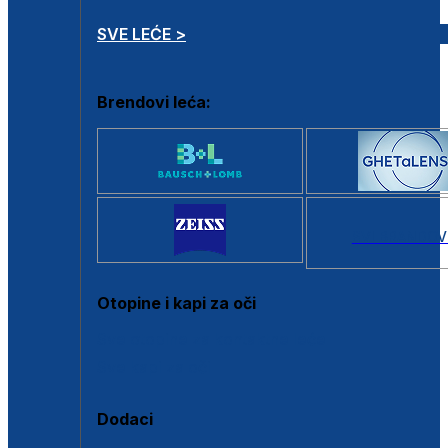
SVE LEĆE >
Brendovi leća:
SVI BRANDOV
Otopine i kapi za oči
Sve otopine za kontaktne leće
Sve kapi za oči
Dodaci