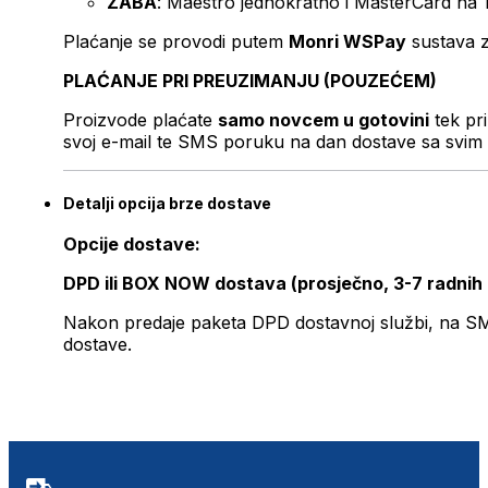
ZABA
: Maestro jednokratno i MasterCard na 
Plaćanje se provodi putem
Monri WSPay
sustava z
PLAĆANJE PRI PREUZIMANJU (POUZEĆEM)
Proizvode plaćate
samo novcem u gotovini
tek pr
svoj e-mail te SMS poruku na dan dostave sa svim 
Detalji opcija brze dostave
Opcije dostave:
DPD ili BOX NOW dostava (prosječno, 3-7 radnih
Nakon predaje paketa DPD dostavnoj službi, na SMS 
dostave.