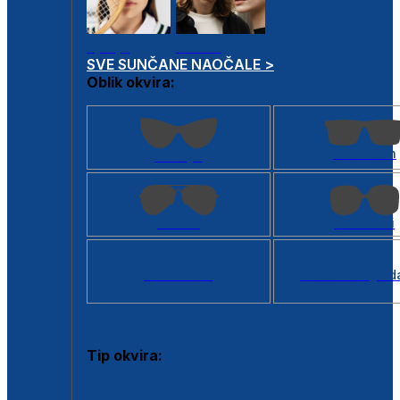
Dječje
Unisex
SVE SUNČANE NAOČALE >
Oblik okvira:
Kvadratan
Cat eye
Aviator
Četvrtasti
Svi oblici >
Virtualno ogled
Tip okvira:
Puni okvir