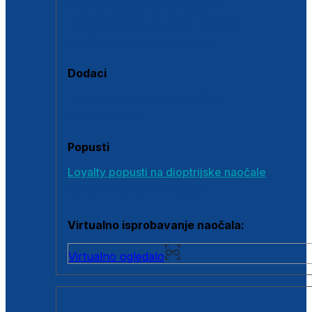
Polarizirane sunčane naočale
Fotokromatske sunčane naočale
Naočale s clip-on dodatkom
Dodaci
Dodaci za dioptrijske naočale
Poklon bonovi
Popusti
Loyalty popusti na dioptrijske naočale
Outlet dioptrijskih naočala
Virtualno isprobavanje naočala:
Virtualno ogledalo