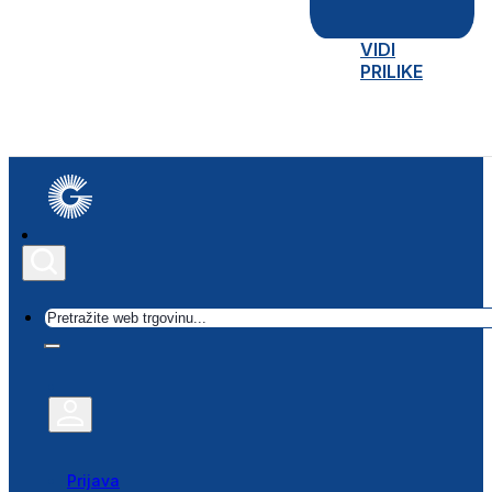
VIDI
PRILIKE
Traži
Prijava