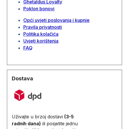
Ghetaldus Loyalty
Poklon bonovi
Opći uvjeti poslovanja i kupnje
Pravila privatnosti
Politika kolačića
Uvjeti korištenja
FAQ
Dostava
Uživajte u brzoj dostavi
(3-5
radnih dana)
ili posjetite jednu