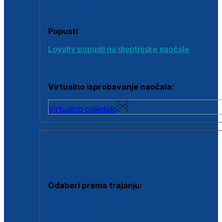
Poklon bonovi
Popusti
Loyalty popusti na dioptrijske naočale
Outlet dioptrijskih naočala
Virtualno isprobavanje naočala:
Virtualno ogledalo
KONTAKTNE LEĆE I OTOPINE
Odaberi prema trajanju:
Jednodnevne leće
Mjesečne leće