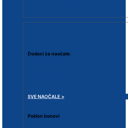
Dodaci za dioptrijske naočale
Poklon bonovi
DODACI
Dodaci za naočale:
Krpice za čišćenje
Kutijice za naočale
Sprejevi za čišćenje
Lančići za naočale
SVE NAOČALE >
Poklon bonovi
Poklon bonovi