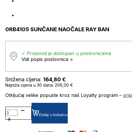
0RB4105 SUNČANE NAOČALE RAY BAN
✓ Proizvod je dostupan u poslovnicama
Vidi popis poslovnica >
Snižena cijena:
164,80
€
Najniža cijena u 30 dana: 206,00 €
Otključaj velike popuste kroz naš Loyalty program –
pri
0RB4105 SUNČANE
NAOČALE
Dodaj u košaricu
RAY
BAN