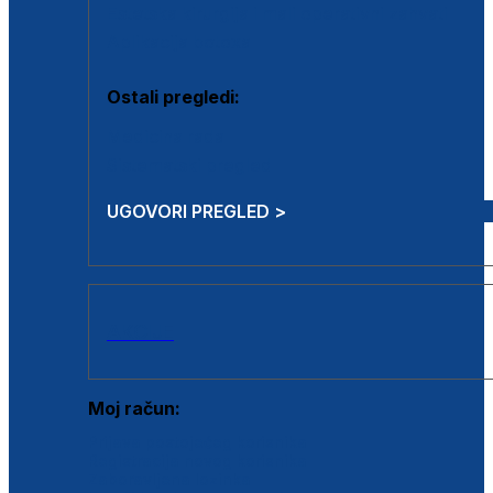
Estetska kirurgija i mali operativni zahvati
Aplikacija botoxa
Ostali pregledi:
Medicina rada
Sistematski pregled
UGOVORI PREGLED >
AKCIJE
Moj račun:
Prijava postojećeg korisnika
Registracija novog korisnika
Zaboravljena lozinka