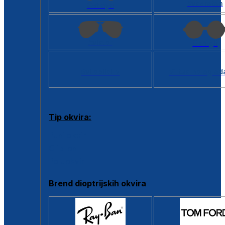
Kvadratan
Cat eye
Aviator
Okrugli
Svi oblici >
Virtualno ogled
Tip okvira:
Puni okvir
Clip-on
Poluokvir
Brend dioptrijskih okvira