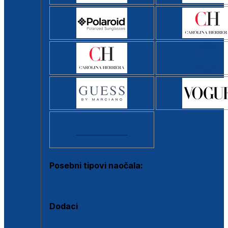
Svi brendovi >
Posebni tipovi naočala:
Okviri s clip-on dodatkom
Dodaci
Dodaci za dioptrijske naočale