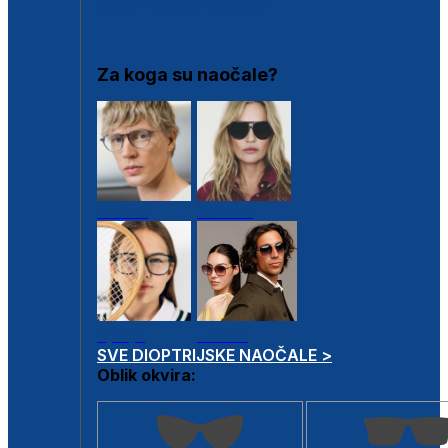
DIOPTRIJSKI OKVIRI
Za koga su naočale?
Muške
Ženske
Dječje
Unisex
SVE DIOPTRIJSKE NAOČALE >
Oblik okvira: