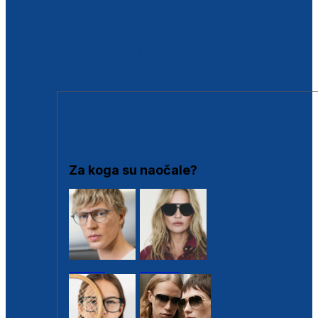
BESPLATNA KONTROLA SLUHA
Poslovnice
Proizvodi s loyalty popustima
Outlet
SUNČANE NAOČALE
Za koga su naočale?
Muške
Ženske