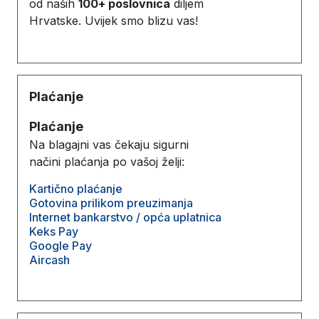
od naših
100+ poslovnica
diljem
Hrvatske. Uvijek smo blizu vas!
Plaćanje
Plaćanje
Na blagajni vas čekaju sigurni
načini plaćanja po vašoj želji:
Kartično plaćanje
Gotovina prilikom preuzimanja
Internet bankarstvo / opća uplatnica
Keks Pay
Google Pay
Aircash