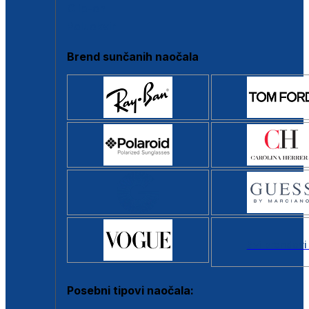
Clip-on
Poluokvir
Brend sunčanih naočala
Svi brendovi
Posebni tipovi naočala: