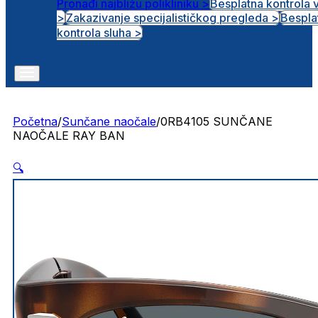
Pronađi najbližu polikliniku >
Besplatna kontrola 
>
Zakazivanje specijalističkog pregleda >
Bespla
Otvorena radna mjesta
kontrola sluha >
Početna
/
Sunčane naočale
/
0RB4105 SUNČANE
NAOČALE RAY BAN
🔍