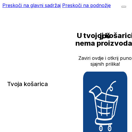
Preskoči na glavni sadržaj
Preskoči na podnožje
U tvojoj košarici još
nema proizvoda
Zaviri ovdje i otkrij puno
sjajnih prilika!
Tvoja košarica