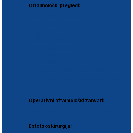
Oftalmološki pregledi:
Specijalistički oftalmološki pregled
Pregled za kontaktne leće
Pregled vidnog polja (OCT)
Dječja oftalmologija
Kontrola očnog tlaka
Drugo mišljenje oftalmologa
Retinološka ambulanta
Dijagnostika i liječenje upalnih očnih bolesti
Dijagnostika i liječenje glaukomske bolesti
Dijagnostika sive mrene ili katarakte
Operativni oftalmološki zahvati:
Ultrazvučna operacija mrene ili katarakta
Estetska kirurgija: