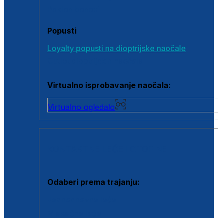
Poklon bonovi
Popusti
Loyalty popusti na dioptrijske naočale
Outlet dioptrijskih naočala
Virtualno isprobavanje naočala:
Virtualno ogledalo
KONTAKTNE LEĆE I OTOPINE
Odaberi prema trajanju:
Jednodnevne leće
Mjesečne leće