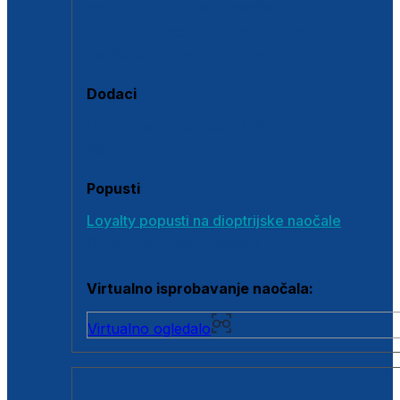
Polarizirane sunčane naočale
Fotokromatske sunčane naočale
Naočale s clip-on dodatkom
Dodaci
Dodaci za dioptrijske naočale
Poklon bonovi
Popusti
Loyalty popusti na dioptrijske naočale
Outlet dioptrijskih naočala
Virtualno isprobavanje naočala:
Virtualno ogledalo