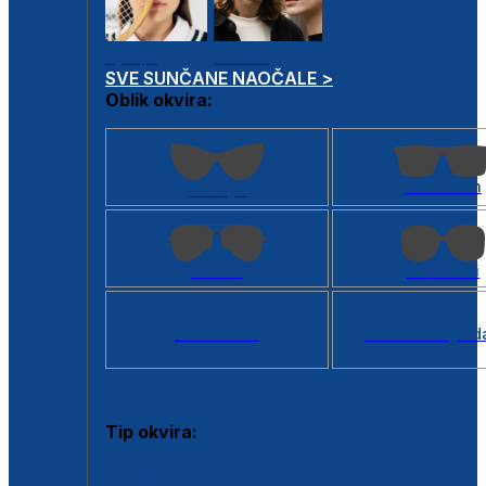
Dječje
Unisex
SVE SUNČANE NAOČALE >
Oblik okvira:
Kvadratan
Cat eye
Aviator
Četvrtasti
Svi oblici >
Virtualno ogled
Tip okvira:
Puni okvir