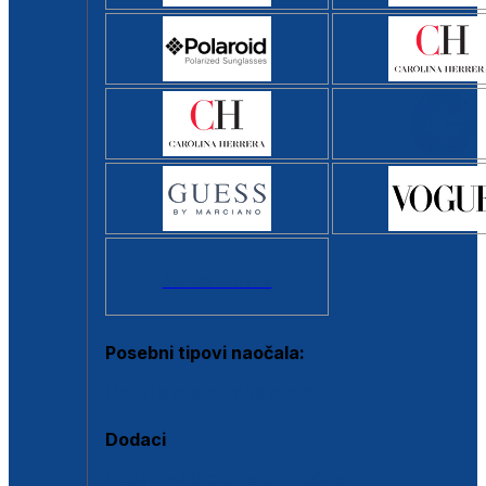
Svi brendovi >
Posebni tipovi naočala:
Okviri s clip-on dodatkom
Dodaci
Dodaci za dioptrijske naočale