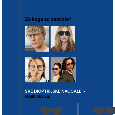
DIOPTRIJSKI OKVIRI
Za koga su naočale?
Muške
Ženske
Dječje
Unisex
SVE DIOPTRIJSKE NAOČALE >
Oblik okvira: