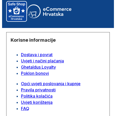
Korisne informacije
Dostava i povrat
Uvjeti i načini plaćanja
Ghetaldus Loyalty
Poklon bonovi
Opći uvjeti poslovanja i kupnje
Pravila privatnosti
Politika kolačića
Uvjeti korištenja
FAQ