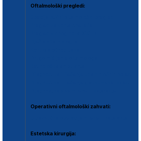
Oftalmološki pregledi:
Specijalistički oftalmološki pregled
Pregled za kontaktne leće
Pregled vidnog polja (OCT)
Dječja oftalmologija
Kontrola očnog tlaka
Drugo mišljenje oftalmologa
Retinološka ambulanta
Dijagnostika i liječenje upalnih očnih bolesti
Dijagnostika i liječenje glaukomske bolesti
Dijagnostika sive mrene ili katarakte
Operativni oftalmološki zahvati:
Ultrazvučna operacija mrene ili katarakta
Estetska kirurgija: