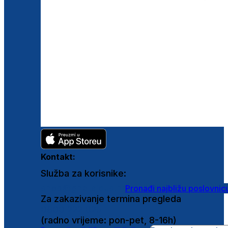
Kontakt:
Služba za korisnike:
shop@ghetaldus.hr
Pronađi najbližu poslovnic
Za zakazivanje termina pregleda
0800 222 025
(radno vrijeme: pon-pet, 8-16h)