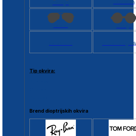
Kvadratan
Cat eye
Aviator
Okrugli
Svi oblici >
Virtualno ogled
Tip okvira:
Puni okvir
Clip-on
Poluokvir
Brend dioptrijskih okvira