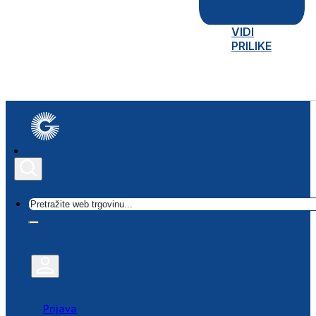
VIDI
PRILIKE
Traži
Prijava