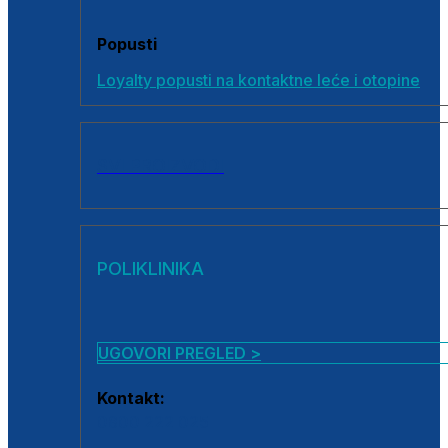
Popusti
Loyalty popusti na kontaktne leće i otopine
SVI PROIZVODI
POLIKLINIKA
UGOVORI PREGLED >
Kontakt:
0800 222 025