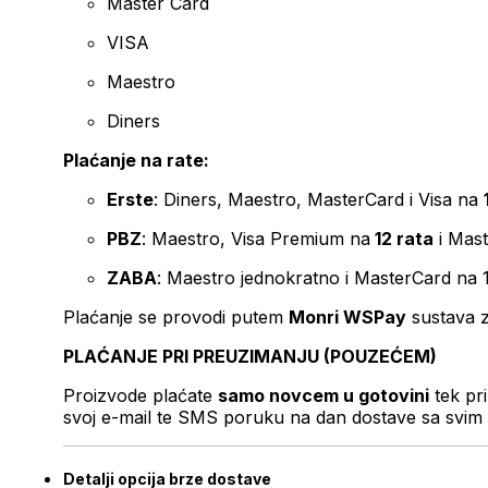
Master Card
VISA
Maestro
Diners
Plaćanje na rate:
Erste
: Diners, Maestro, MasterCard i Visa na
PBZ
: Maestro, Visa Premium na
12 rata
i Mas
ZABA
: Maestro jednokratno i MasterCard na 
Plaćanje se provodi putem
Monri WSPay
sustava z
PLAĆANJE PRI PREUZIMANJU (POUZEĆEM)
Proizvode plaćate
samo novcem u gotovini
tek pr
svoj e-mail te SMS poruku na dan dostave sa svim 
Detalji opcija brze dostave