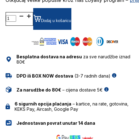
0RB4340 SUNČANE
NAOČALE
Dodaj u košaricu
RAY
BAN
količina
Besplatna dostava na adresu
za sve narudžbe iznad
80€
DPD ili BOX NOW dostava
(3-7 radnih dana)
Za narudžbe do 80€
– cijena dostave 5€
6 sigurnih opcija plaćanja
– kartice, na rate, gotovina,
KEKS Pay, Aircash, Google Pay
Jednostavan povrat unutar 14 dana