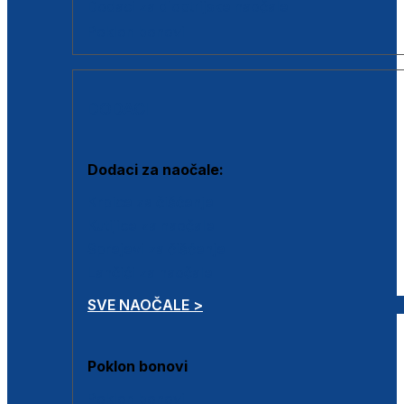
Dodaci za dioptrijske naočale
Poklon bonovi
DODACI
Dodaci za naočale:
Krpice za čišćenje
Kutijice za naočale
Sprejevi za čišćenje
Lančići za naočale
SVE NAOČALE >
Poklon bonovi
Poklon bonovi