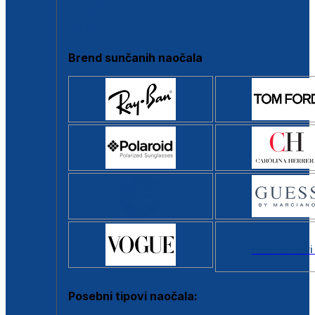
Clip-on
Poluokvir
Brend sunčanih naočala
Svi brendovi
Posebni tipovi naočala: