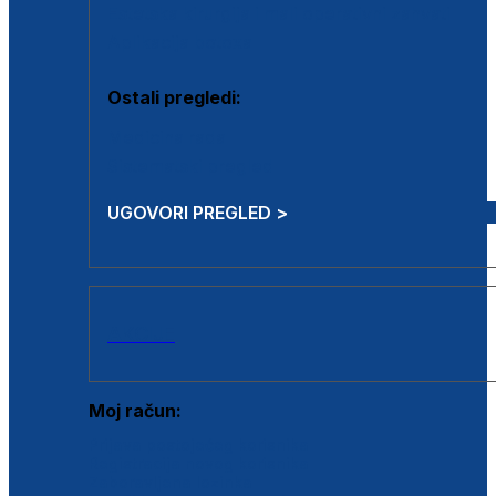
Estetska kirurgija i mali operativni zahvati
Aplikacija botoxa
Ostali pregledi:
Medicina rada
Sistematski pregled
UGOVORI PREGLED >
AKCIJE
Moj račun:
Prijava postojećeg korisnika
Registracija novog korisnika
Zaboravljena lozinka