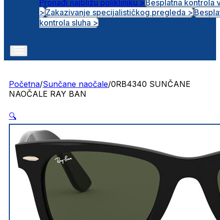
Pronađi najbližu polikliniku >
Besplatna kontrola 
>
Zakazivanje specijalističkog pregleda >
Bespla
Otvorena radna mjesta
kontrola sluha >
Početna
/
Sunčane naočale
/
0RB4340 SUNČANE
NAOČALE RAY BAN
🔍