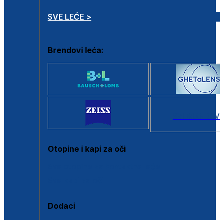
SVE LEĆE >
Brendovi leća:
SVI BRANDOV
Otopine i kapi za oči
Sve otopine za kontaktne leće
Sve kapi za oči
Dodaci