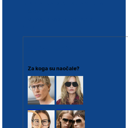
BESPLATNA KONTROLA SLUHA
Poslovnice
Proizvodi s loyalty popustima
Outlet
SUNČANE NAOČALE
Za koga su naočale?
Muške
Ženske