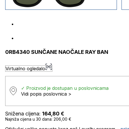
0RB4340 SUNČANE NAOČALE RAY BAN
Virtualno ogledalo
✓ Proizvod je dostupan u poslovnicama
Vidi popis poslovnica >
Snižena cijena:
164,80
€
Najniža cijena u 30 dana: 206,00 €
Otključaj velike popuste kroz naš Loyalty program –
pri