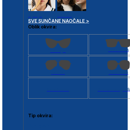
Dječje
Unisex
SVE SUNČANE NAOČALE >
Oblik okvira:
Kvadratan
Cat eye
Aviator
Četvrtasti
Svi oblici >
Virtualno ogled
Tip okvira:
Puni okvir