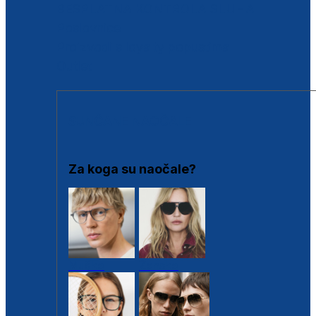
BESPLATNA KONTROLA SLUHA
Poslovnice
Proizvodi s loyalty popustima
Outlet
SUNČANE NAOČALE
Za koga su naočale?
Muške
Ženske