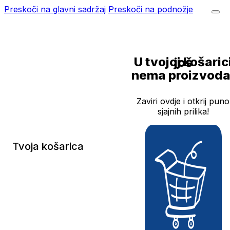
Preskoči na glavni sadržaj
Preskoči na podnožje
U tvojoj košarici još
nema proizvoda
Zaviri ovdje i otkrij puno
sjajnih prilika!
Tvoja košarica