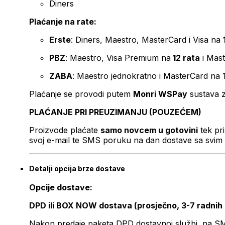
Diners
Plaćanje na rate:
Erste
: Diners, Maestro, MasterCard i Visa na
PBZ
: Maestro, Visa Premium na
12 rata
i Mas
ZABA
: Maestro jednokratno i MasterCard na 
Plaćanje se provodi putem
Monri WSPay
sustava z
PLAĆANJE PRI PREUZIMANJU (POUZEĆEM)
Proizvode plaćate
samo novcem u gotovini
tek pr
svoj e-mail te SMS poruku na dan dostave sa svim 
Detalji opcija brze dostave
Opcije dostave:
DPD ili BOX NOW dostava (prosječno, 3-7 radnih
Nakon predaje paketa DPD dostavnoj službi, na SMS 