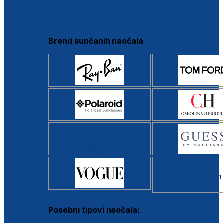
Clip-on
Poluokvir
Brend sunčanih naočala
Svi brendovi
Posebni tipovi naočala: