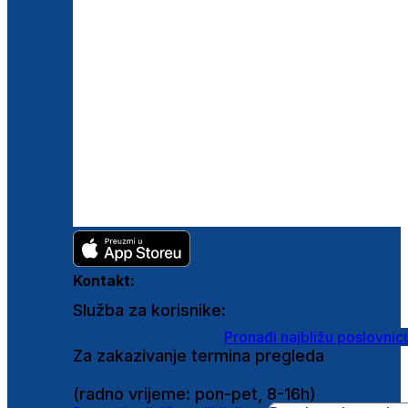
Kontakt:
Služba za korisnike:
shop@ghetaldus.hr
Pronađi najbližu poslovnic
Za zakazivanje termina pregleda
0800 222 025
(radno vrijeme: pon-pet, 8-16h)