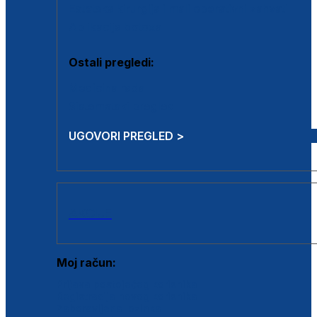
Estetska kirurgija i mali operativni zahvati
Aplikacija botoxa
Ostali pregledi:
Medicina rada
Sistematski pregled
UGOVORI PREGLED >
AKCIJE
Moj račun:
Prijava postojećeg korisnika
Registracija novog korisnika
Zaboravljena lozinka