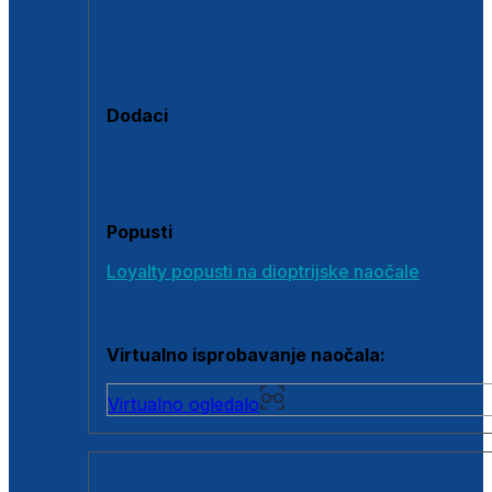
Polarizirane sunčane naočale
Fotokromatske sunčane naočale
Naočale s clip-on dodatkom
Dodaci
Dodaci za dioptrijske naočale
Poklon bonovi
Popusti
Loyalty popusti na dioptrijske naočale
Outlet dioptrijskih naočala
Virtualno isprobavanje naočala:
Virtualno ogledalo