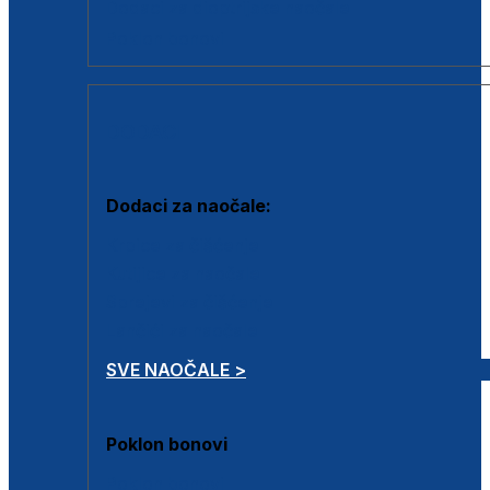
Dodaci za dioptrijske naočale
Poklon bonovi
DODACI
Dodaci za naočale:
Krpice za čišćenje
Kutijice za naočale
Sprejevi za čišćenje
Lančići za naočale
SVE NAOČALE >
Poklon bonovi
Poklon bonovi