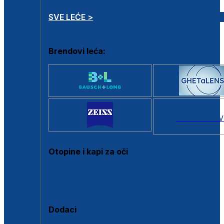
SVE LEĆE >
Brendovi leća:
SVI BRANDOV
Otopine i kapi za oči
Sve otopine za kontaktne leće
Sve kapi za oči
Dodaci