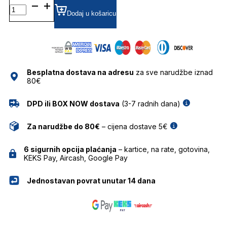
0VO5607S SUNČANE
NAOČALE
Dodaj u košaricu
VOGUE
EYEWEAR
količina
Besplatna dostava na adresu
za sve narudžbe iznad
80€
DPD ili BOX NOW dostava
(3-7 radnih dana)
Za narudžbe do 80€
– cijena dostave 5€
6 sigurnih opcija plaćanja
– kartice, na rate, gotovina,
KEKS Pay, Aircash, Google Pay
Jednostavan povrat unutar 14 dana