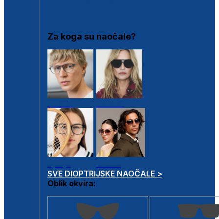
DIOPTRIJSKI OKVIRI
Za koga su naočale?
Muške
Ženske
Dječje
Unisex
SVE DIOPTRIJSKE NAOČALE >
Oblik okvira: