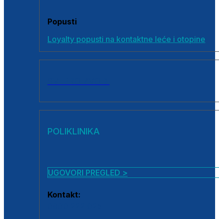
Popusti
Loyalty popusti na kontaktne leće i otopine
SVI PROIZVODI
POLIKLINIKA
UGOVORI PREGLED >
Kontakt:
0800 222 025