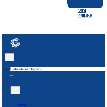
VIDI
PRILIKE
Traži
Prijava