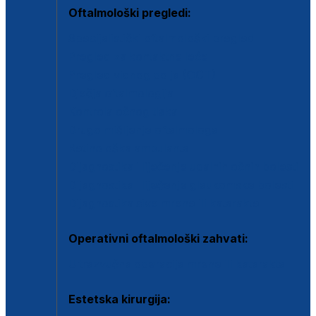
Oftalmološki pregledi:
Specijalistički oftalmološki pregled
Pregled za kontaktne leće
Pregled vidnog polja (OCT)
Dječja oftalmologija
Kontrola očnog tlaka
Drugo mišljenje oftalmologa
Retinološka ambulanta
Dijagnostika i liječenje upalnih očnih bolesti
Dijagnostika i liječenje glaukomske bolesti
Dijagnostika sive mrene ili katarakte
Operativni oftalmološki zahvati:
Ultrazvučna operacija mrene ili katarakta
Estetska kirurgija: