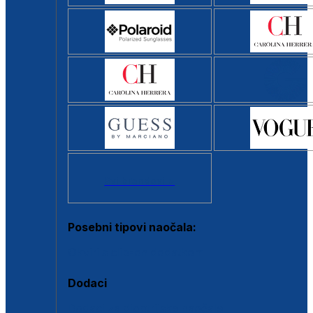
Svi brendovi >
Posebni tipovi naočala:
Okviri s clip-on dodatkom
Dodaci
Dodaci za dioptrijske naočale