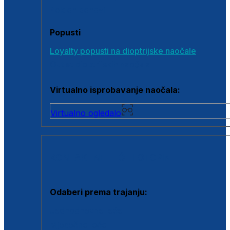
Poklon bonovi
Popusti
Loyalty popusti na dioptrijske naočale
Outlet dioptrijskih naočala
Virtualno isprobavanje naočala:
Virtualno ogledalo
KONTAKTNE LEĆE I OTOPINE
Odaberi prema trajanju:
Jednodnevne leće
Mjesečne leće