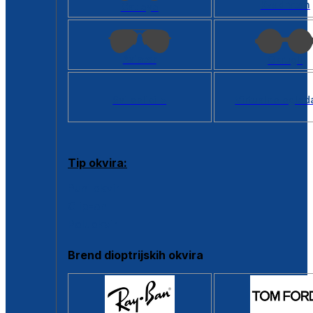
Kvadratan
Cat eye
Aviator
Okrugli
Svi oblici >
Virtualno ogled
Tip okvira:
Puni okvir
Clip-on
Poluokvir
Brend dioptrijskih okvira