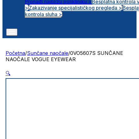
Pronađi najbližu polikliniku >
Besplatna kontrola 
>
Zakazivanje specijalističkog pregleda >
Bespla
Otvorena radna mjesta
kontrola sluha >
Početna
/
Sunčane naočale
/
0VO5607S SUNČANE
NAOČALE VOGUE EYEWEAR
🔍