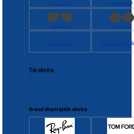
Kvadratan
Cat eye
Aviator
Okrugli
Svi oblici >
Virtualno ogled
Tip okvira:
Puni okvir
Clip-on
Poluokvir
Brend dioptrijskih okvira