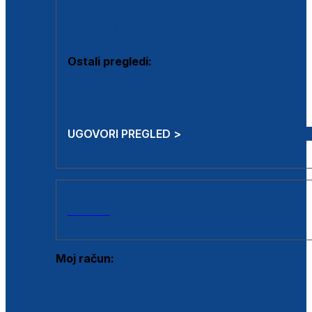
Estetska kirurgija i mali operativni zahvati
Aplikacija botoxa
Ostali pregledi:
Medicina rada
Sistematski pregled
UGOVORI PREGLED >
AKCIJE
Moj račun:
Prijava postojećeg korisnika
Registracija novog korisnika
Zaboravljena lozinka