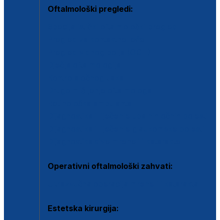
Oftalmološki pregledi:
Specijalistički oftalmološki pregled
Pregled za kontaktne leće
Pregled vidnog polja (OCT)
Dječja oftalmologija
Kontrola očnog tlaka
Drugo mišljenje oftalmologa
Retinološka ambulanta
Dijagnostika i liječenje upalnih očnih bolesti
Dijagnostika i liječenje glaukomske bolesti
Dijagnostika sive mrene ili katarakte
Operativni oftalmološki zahvati:
Ultrazvučna operacija mrene ili katarakta
Estetska kirurgija: