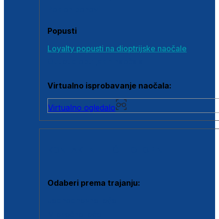
Poklon bonovi
Popusti
Loyalty popusti na dioptrijske naočale
Outlet dioptrijskih naočala
Virtualno isprobavanje naočala:
Virtualno ogledalo
KONTAKTNE LEĆE I OTOPINE
Odaberi prema trajanju:
Jednodnevne leće
Mjesečne leće