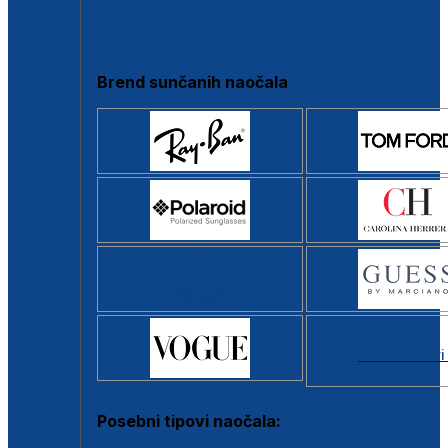
Clip-on
Poluokvir
Brend sunčanih naočala
Svi brendovi
Posebni tipovi naočala: