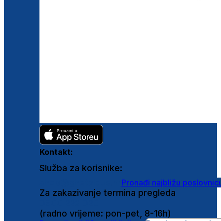
Kontakt:
Služba za korisnike:
shop@ghetaldus.hr
Pronađi najbližu poslovnic
Za zakazivanje termina pregleda
0800 222 025
(radno vrijeme: pon-pet, 8-16h)