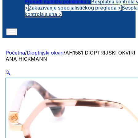
Pronađi najbližu polikliniku >
Besplatna kontrola 
>
Zakazivanje specijalističkog pregleda >
Bespla
Otvorena radna mjesta
kontrola sluha >
Početna
/
Dioptrijski okviri
/
AH1581 DIOPTRIJSKI OKVIRI
ANA HICKMANN
🔍