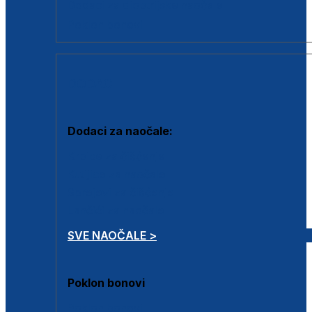
Dodaci za dioptrijske naočale
Poklon bonovi
DODACI
Dodaci za naočale:
Krpice za čišćenje
Kutijice za naočale
Sprejevi za čišćenje
Lančići za naočale
SVE NAOČALE >
Poklon bonovi
Poklon bonovi