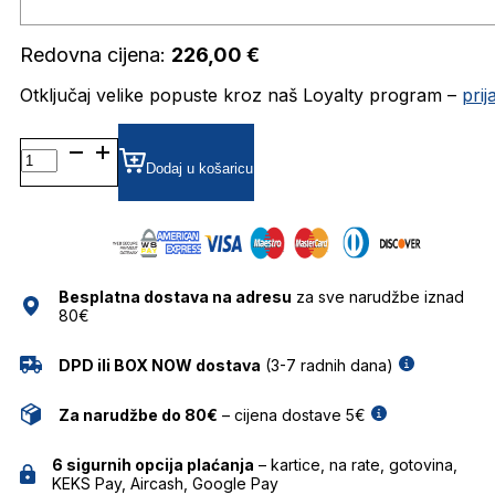
Redovna cijena:
226,00
€
Otključaj velike popuste kroz naš Loyalty program –
pri
AH1581 DIOPTRIJSKI
OKVIRI
Dodaj u košaricu
ANA
HICKMANN
količina
Besplatna dostava na adresu
za sve narudžbe iznad
80€
DPD ili BOX NOW dostava
(3-7 radnih dana)
Za narudžbe do 80€
– cijena dostave 5€
6 sigurnih opcija plaćanja
– kartice, na rate, gotovina,
KEKS Pay, Aircash, Google Pay