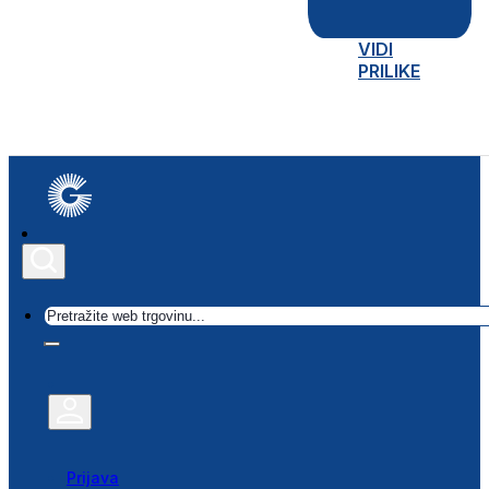
VIDI
PRILIKE
Traži
Prijava