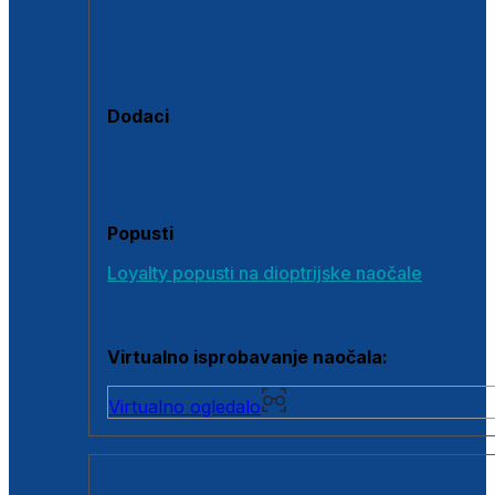
Polarizirane sunčane naočale
Fotokromatske sunčane naočale
Naočale s clip-on dodatkom
Dodaci
Dodaci za dioptrijske naočale
Poklon bonovi
Popusti
Loyalty popusti na dioptrijske naočale
Outlet dioptrijskih naočala
Virtualno isprobavanje naočala:
Virtualno ogledalo