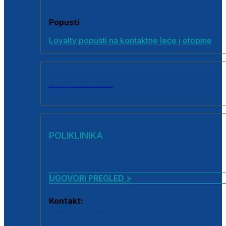
Popusti
Loyalty popusti na kontaktne leće i otopine
SVI PROIZVODI
POLIKLINIKA
UGOVORI PREGLED >
Kontakt:
0800 222 025