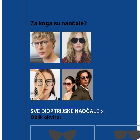
DIOPTRIJSKI OKVIRI
Za koga su naočale?
Muške
Ženske
Dječje
Unisex
SVE DIOPTRIJSKE NAOČALE >
Oblik okvira: