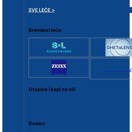
SVE LEĆE >
Brendovi leća:
SVI BRANDOV
Otopine i kapi za oči
Sve otopine za kontaktne leće
Sve kapi za oči
Dodaci