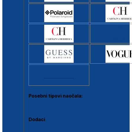
Svi brendovi >
Posebni tipovi naočala:
Okviri s clip-on dodatkom
Dodaci
Dodaci za dioptrijske naočale