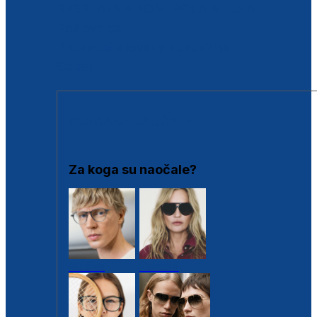
BESPLATNA KONTROLA SLUHA
Poslovnice
Proizvodi s loyalty popustima
Outlet
SUNČANE NAOČALE
Za koga su naočale?
Muške
Ženske