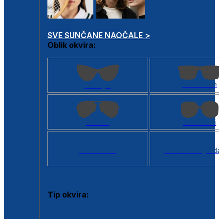
Dječje
Unisex
SVE SUNČANE NAOČALE >
Oblik okvira:
Kvadratan
Cat eye
Aviator
Četvrtasti
Svi oblici >
Virtualno ogled
Tip okvira:
Puni okvir