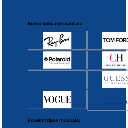
Clip-on
Poluokvir
Brend sunčanih naočala
Svi brendovi
Posebni tipovi naočala: