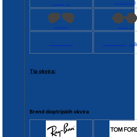
Kvadratan
Cat eye
Aviator
Okrugli
Svi oblici >
Virtualno ogled
Tip okvira:
Puni okvir
Clip-on
Poluokvir
Brend dioptrijskih okvira