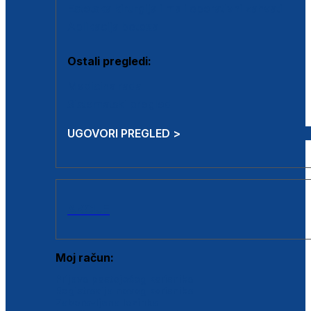
Estetska kirurgija i mali operativni zahvati
Aplikacija botoxa
Ostali pregledi:
Medicina rada
Sistematski pregled
UGOVORI PREGLED >
AKCIJE
Moj račun:
Prijava postojećeg korisnika
Registracija novog korisnika
Zaboravljena lozinka