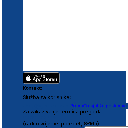
Kontakt:
Služba za korisnike:
shop@ghetaldus.hr
Pronađi najbližu poslovnic
Za zakazivanje termina pregleda
0800 222 025
(radno vrijeme: pon-pet, 8-16h)