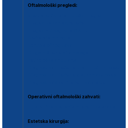
Oftalmološki pregledi:
Specijalistički oftalmološki pregled
Pregled za kontaktne leće
Pregled vidnog polja (OCT)
Dječja oftalmologija
Kontrola očnog tlaka
Drugo mišljenje oftalmologa
Retinološka ambulanta
Dijagnostika i liječenje upalnih očnih bolesti
Dijagnostika i liječenje glaukomske bolesti
Dijagnostika sive mrene ili katarakte
Operativni oftalmološki zahvati:
Ultrazvučna operacija mrene ili katarakta
Estetska kirurgija: