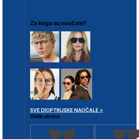
DIOPTRIJSKI OKVIRI
Za koga su naočale?
Muške
Ženske
Dječje
Unisex
SVE DIOPTRIJSKE NAOČALE >
Oblik okvira: