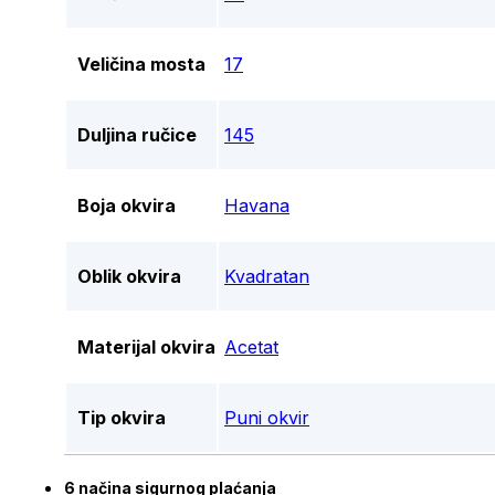
Veličina mosta
17
Duljina ručice
145
Boja okvira
Havana
Oblik okvira
Kvadratan
Materijal okvira
Acetat
Tip okvira
Puni okvir
6 načina sigurnog plaćanja