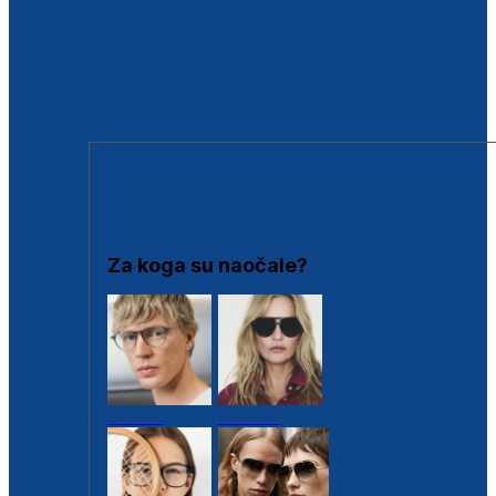
BESPLATNA KONTROLA SLUHA
Poslovnice
Proizvodi s loyalty popustima
Outlet
SUNČANE NAOČALE
Za koga su naočale?
Muške
Ženske