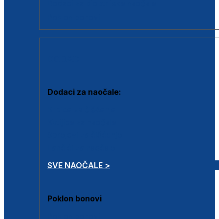
Dodaci za dioptrijske naočale
Poklon bonovi
DODACI
Dodaci za naočale:
Krpice za čišćenje
Kutijice za naočale
Sprejevi za čišćenje
Lančići za naočale
SVE NAOČALE >
Poklon bonovi
Poklon bonovi