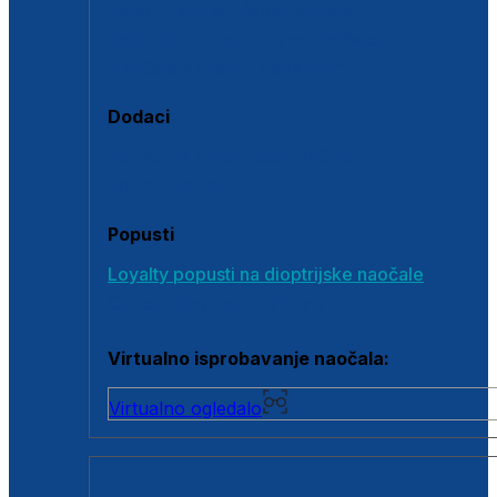
Polarizirane sunčane naočale
Fotokromatske sunčane naočale
Naočale s clip-on dodatkom
Dodaci
Dodaci za dioptrijske naočale
Poklon bonovi
Popusti
Loyalty popusti na dioptrijske naočale
Outlet dioptrijskih naočala
Virtualno isprobavanje naočala:
Virtualno ogledalo