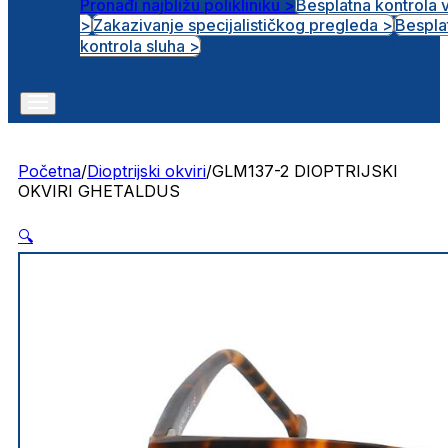
Pronađi najbližu polikliniku >
Besplatna kontrola 
>
Zakazivanje specijalističkog pregleda >
Bespla
Otvorena radna mjesta
kontrola sluha >
Početna
/
Dioptrijski okviri
/
GLM137-2 DIOPTRIJSKI
OKVIRI GHETALDUS
🔍