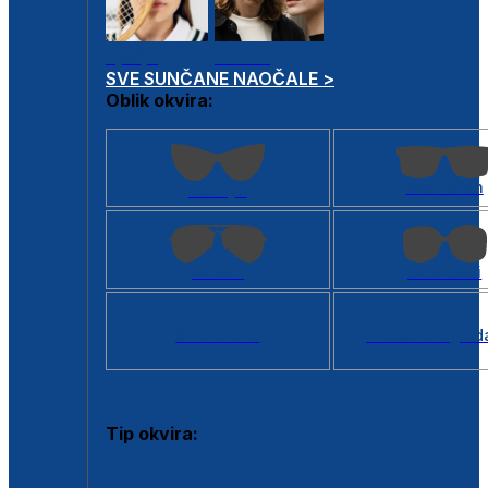
Dječje
Unisex
SVE SUNČANE NAOČALE >
Oblik okvira:
Kvadratan
Cat eye
Aviator
Četvrtasti
Svi oblici >
Virtualno ogled
Tip okvira:
Puni okvir