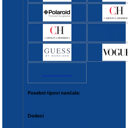
Svi brendovi >
Posebni tipovi naočala:
Okviri s clip-on dodatkom
Dodaci
Dodaci za dioptrijske naočale