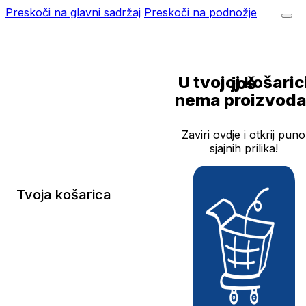
Preskoči na glavni sadržaj
Preskoči na podnožje
U tvojoj košarici još
nema proizvoda
Zaviri ovdje i otkrij puno
sjajnih prilika!
Tvoja košarica