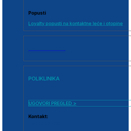
Popusti
Loyalty popusti na kontaktne leće i otopine
SVI PROIZVODI
POLIKLINIKA
UGOVORI PREGLED >
Kontakt:
0800 222 025