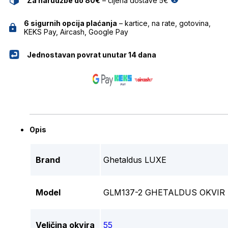
Za narudžbe do 80€
– cijena dostave 5€
6 sigurnih opcija plaćanja
– kartice, na rate, gotovina,
KEKS Pay, Aircash, Google Pay
Jednostavan povrat unutar 14 dana
Opis
Brand
Ghetaldus LUXE
Model
GLM137-2 GHETALDUS OKVIR
Veličina okvira
55