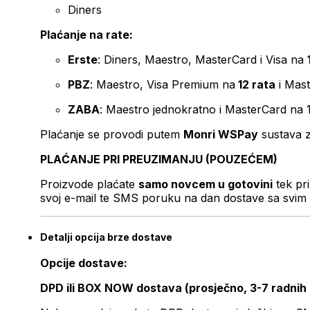
Diners
Plaćanje na rate:
Erste
: Diners, Maestro, MasterCard i Visa na
PBZ
: Maestro, Visa Premium na
12 rata
i Mas
ZABA
: Maestro jednokratno i MasterCard na 
Plaćanje se provodi putem
Monri WSPay
sustava z
PLAĆANJE PRI PREUZIMANJU (POUZEĆEM)
Proizvode plaćate
samo novcem u gotovini
tek pr
svoj e-mail te SMS poruku na dan dostave sa svim 
Detalji opcija brze dostave
Opcije dostave:
DPD ili BOX NOW dostava (prosječno, 3-7 radnih