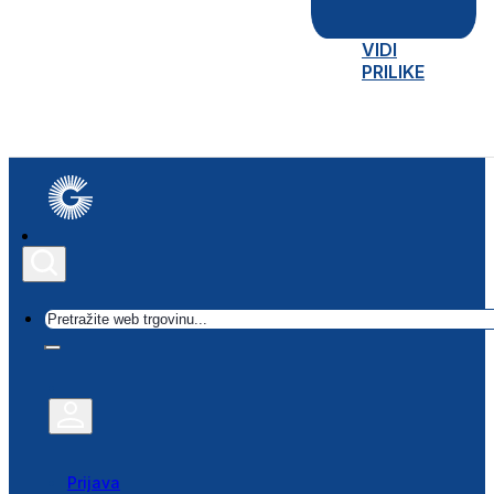
VIDI
PRILIKE
Traži
Prijava