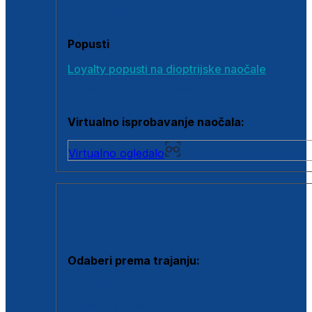
Poklon bonovi
Popusti
Loyalty popusti na dioptrijske naočale
Outlet dioptrijskih naočala
Virtualno isprobavanje naočala:
Virtualno ogledalo
KONTAKTNE LEĆE I OTOPINE
Odaberi prema trajanju:
Jednodnevne leće
Mjesečne leće