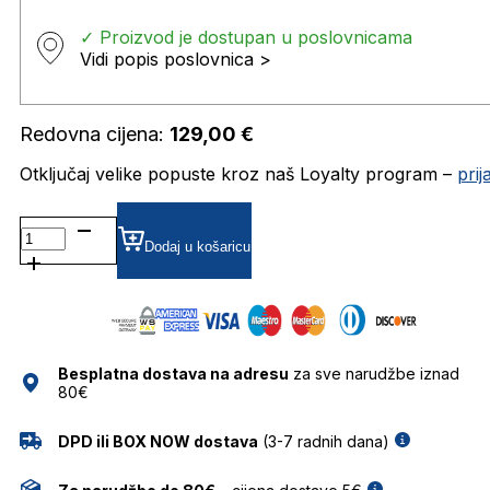
✓ Proizvod je dostupan u poslovnicama
Vidi popis poslovnica >
Redovna cijena:
129,00
€
Otključaj velike popuste kroz naš Loyalty program –
pri
GLM137-
2 DIOPTRIJSKI
Dodaj u košaricu
OKVIRI
GHETALDUS
količina
Besplatna dostava na adresu
za sve narudžbe iznad
80€
DPD ili BOX NOW dostava
(3-7 radnih dana)