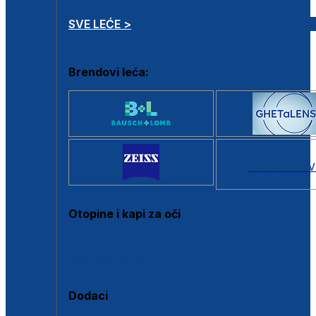
SVE LEĆE >
Brendovi leća:
SVI BRANDOV
Otopine i kapi za oči
Sve otopine za kontaktne leće
Sve kapi za oči
Dodaci