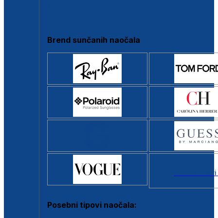
Clip-on
Poluokvir
Brend sunčanih naočala
Svi brendovi
Posebni tipovi naočala: