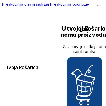
Preskoči na glavni sadržaj
Preskoči na podnožje
U tvojoj košarici još
nema proizvoda
Zaviri ovdje i otkrij puno
sjajnih prilika!
Tvoja košarica