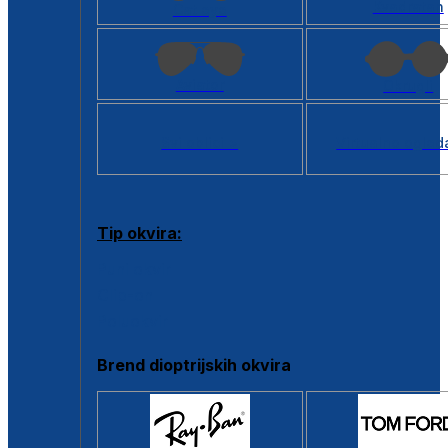
Kvadratan
Cat eye
Aviator
Okrugli
Svi oblici >
Virtualno ogled
Tip okvira:
Puni okvir
Clip-on
Poluokvir
Brend dioptrijskih okvira