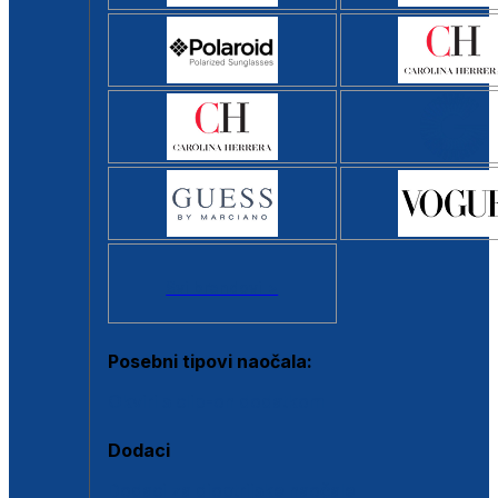
Svi brendovi >
Posebni tipovi naočala:
Okviri s clip-on dodatkom
Dodaci
Dodaci za dioptrijske naočale