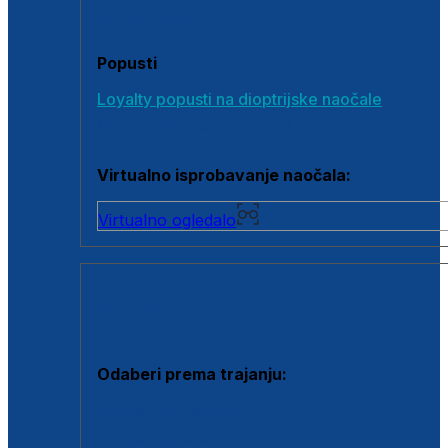
Poklon bonovi
Popusti
Loyalty popusti na dioptrijske naočale
Outlet dioptrijskih naočala
Virtualno isprobavanje naočala:
Virtualno ogledalo
KONTAKTNE LEĆE I OTOPINE
Odaberi prema trajanju:
Jednodnevne leće
Mjesečne leće