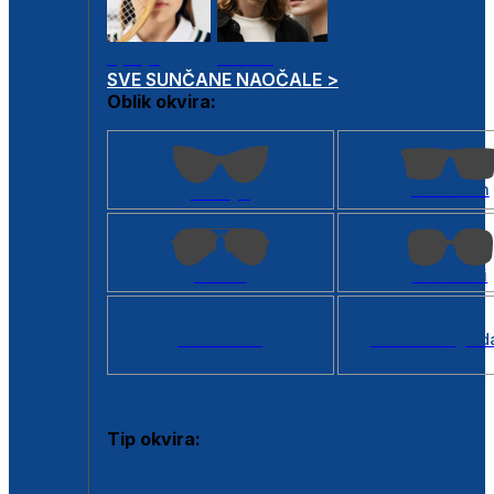
Dječje
Unisex
SVE SUNČANE NAOČALE >
Oblik okvira:
Kvadratan
Cat eye
Aviator
Četvrtasti
Svi oblici >
Virtualno ogled
Tip okvira:
Puni okvir