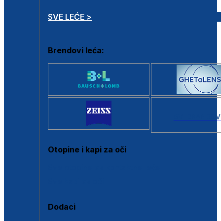
SVE LEĆE >
Brendovi leća:
SVI BRANDOV
Otopine i kapi za oči
Sve otopine za kontaktne leće
Sve kapi za oči
Dodaci