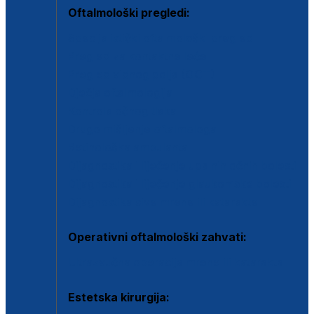
Oftalmološki pregledi:
Specijalistički oftalmološki pregled
Pregled za kontaktne leće
Pregled vidnog polja (OCT)
Dječja oftalmologija
Kontrola očnog tlaka
Drugo mišljenje oftalmologa
Retinološka ambulanta
Dijagnostika i liječenje upalnih očnih bolesti
Dijagnostika i liječenje glaukomske bolesti
Dijagnostika sive mrene ili katarakte
Operativni oftalmološki zahvati:
Ultrazvučna operacija mrene ili katarakta
Estetska kirurgija: