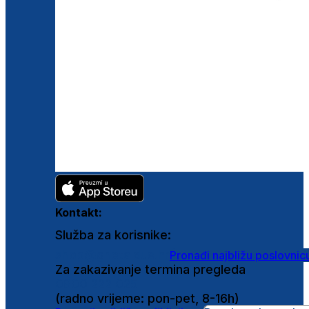
Kontakt:
Služba za korisnike:
shop@ghetaldus.hr
Pronađi najbližu poslovnic
Za zakazivanje termina pregleda
0800 222 025
(radno vrijeme: pon-pet, 8-16h)