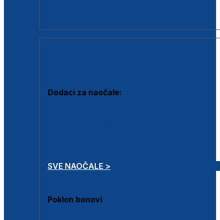
Dodaci za dioptrijske naočale
Poklon bonovi
DODACI
Dodaci za naočale:
Krpice za čišćenje
Kutijice za naočale
Sprejevi za čišćenje
Lančići za naočale
SVE NAOČALE >
Poklon bonovi
Poklon bonovi