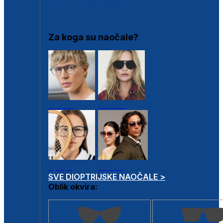
DIOPTRIJSKI OKVIRI
Za koga su naočale?
Muške
Ženske
Dječje
Unisex
SVE DIOPTRIJSKE NAOČALE >
Oblik okvira: