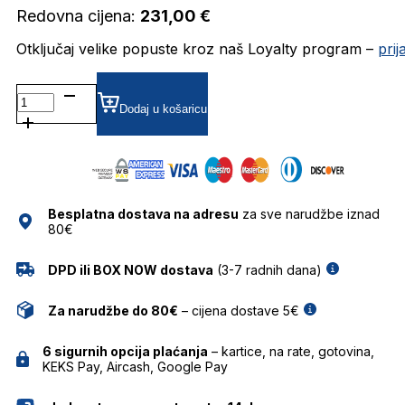
Redovna cijena:
231,00
€
Otključaj velike popuste kroz naš Loyalty program –
pri
AH1602 DIOPTRIJSKI
OKVIRI
Dodaj u košaricu
ANA
HICKMANN
količina
Besplatna dostava na adresu
za sve narudžbe iznad
80€
DPD ili BOX NOW dostava
(3-7 radnih dana)
Za narudžbe do 80€
– cijena dostave 5€
6 sigurnih opcija plaćanja
– kartice, na rate, gotovina,
KEKS Pay, Aircash, Google Pay