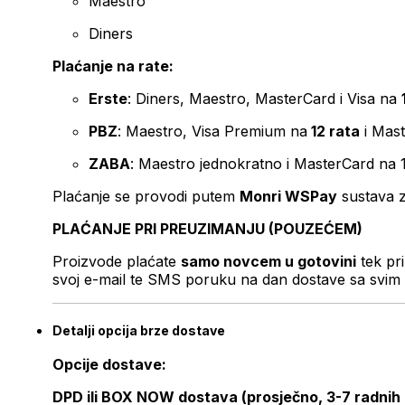
Maestro
Diners
Plaćanje na rate:
Erste
: Diners, Maestro, MasterCard i Visa na
PBZ
: Maestro, Visa Premium na
12 rata
i Mas
ZABA
: Maestro jednokratno i MasterCard na 
Plaćanje se provodi putem
Monri WSPay
sustava z
PLAĆANJE PRI PREUZIMANJU (POUZEĆEM)
Proizvode plaćate
samo novcem u gotovini
tek pr
svoj e-mail te SMS poruku na dan dostave sa svim 
Detalji opcija brze dostave
Opcije dostave:
DPD ili BOX NOW dostava (prosječno, 3-7 radnih