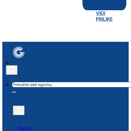
VIDI
PRILIKE
Traži
Prijava