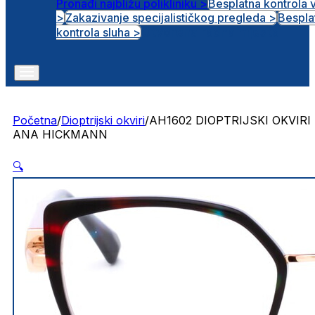
Pronađi najbližu polikliniku >
Besplatna kontrola 
>
Zakazivanje specijalističkog pregleda >
Bespla
Otvorena radna mjesta
kontrola sluha >
Početna
/
Dioptrijski okviri
/
AH1602 DIOPTRIJSKI OKVIRI
ANA HICKMANN
🔍