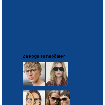
BESPLATNA KONTROLA SLUHA
Poslovnice
Proizvodi s loyalty popustima
Outlet
SUNČANE NAOČALE
Za koga su naočale?
Muške
Ženske