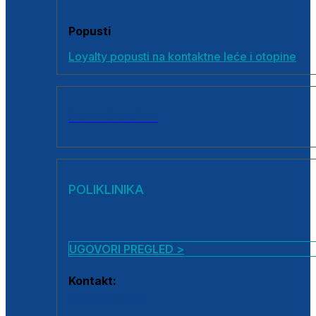
Popusti
Loyalty popusti na kontaktne leće i otopine
SVI PROIZVODI
POLIKLINIKA
UGOVORI PREGLED >
Kontakt:
0800 222 025