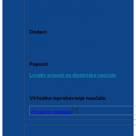
Polarizirane sunčane naočale
Fotokromatske sunčane naočale
Naočale s clip-on dodatkom
Dodaci
Dodaci za dioptrijske naočale
Poklon bonovi
Popusti
Loyalty popusti na dioptrijske naočale
Outlet dioptrijskih naočala
Virtualno isprobavanje naočala:
Virtualno ogledalo