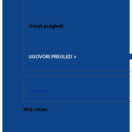
Estetska kirurgija i mali operativni zahvati
Aplikacija botoxa
Ostali pregledi:
Medicina rada
Sistematski pregled
UGOVORI PREGLED >
AKCIJE
Moj račun:
Prijava postojećeg korisnika
Registracija novog korisnika
Zaboravljena lozinka