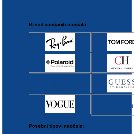
Clip-on
Poluokvir
Brend sunčanih naočala
Svi brendovi
Posebni tipovi naočala: