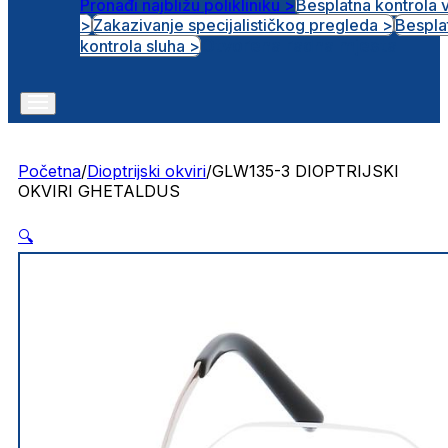
Pronađi najbližu polikliniku >
Besplatna kontrola 
>
Zakazivanje specijalističkog pregleda >
Bespla
Otvorena radna mjesta
kontrola sluha >
Početna
/
Dioptrijski okviri
/
GLW135-3 DIOPTRIJSKI
OKVIRI GHETALDUS
🔍