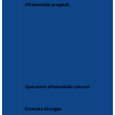
Oftalmološki pregledi:
Specijalistički oftalmološki pregled
Pregled za kontaktne leće
Pregled vidnog polja (OCT)
Dječja oftalmologija
Kontrola očnog tlaka
Drugo mišljenje oftalmologa
Retinološka ambulanta
Dijagnostika i liječenje upalnih očnih bolesti
Dijagnostika i liječenje glaukomske bolesti
Dijagnostika sive mrene ili katarakte
Operativni oftalmološki zahvati:
Ultrazvučna operacija mrene ili katarakta
Estetska kirurgija: