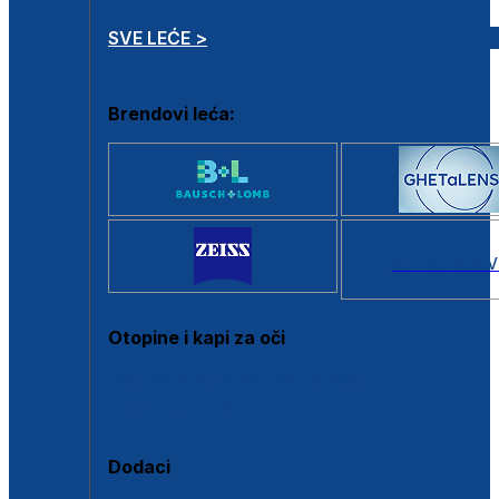
SVE LEĆE >
Brendovi leća:
SVI BRANDOV
Otopine i kapi za oči
Sve otopine za kontaktne leće
Sve kapi za oči
Dodaci