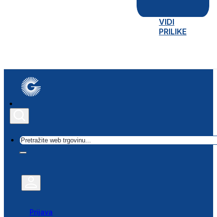
VIDI
PRILIKE
Traži
Prijava