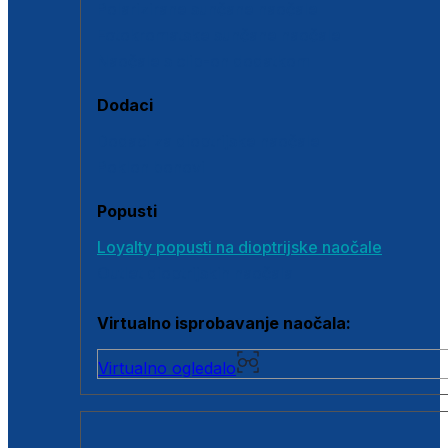
Polarizirane sunčane naočale
Fotokromatske sunčane naočale
Naočale s clip-on dodatkom
Dodaci
Dodaci za dioptrijske naočale
Poklon bonovi
Popusti
Loyalty popusti na dioptrijske naočale
Outlet dioptrijskih naočala
Virtualno isprobavanje naočala:
Virtualno ogledalo