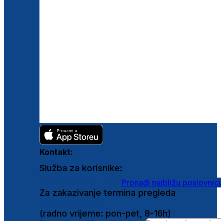
Kontakt:
Služba za korisnike:
shop@ghetaldus.hr
Pronađi najbližu poslovnic
Za zakazivanje termina pregleda
0800 222 025
(radno vrijeme: pon-pet, 8-16h)