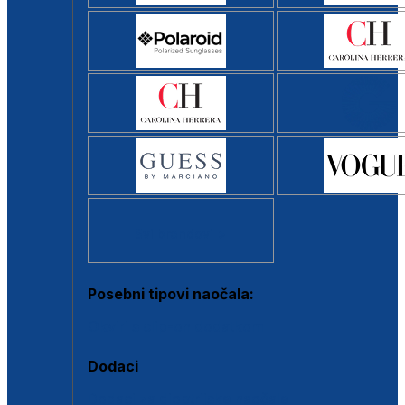
Svi brendovi >
Posebni tipovi naočala:
Okviri s clip-on dodatkom
Dodaci
Dodaci za dioptrijske naočale