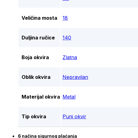
Veličina mosta
18
Duljina ručice
140
Boja okvira
Zlatna
Oblik okvira
Nepravilan
Materijal okvira
Metal
Tip okvira
Puni okvir
6 načina sigurnog plaćanja