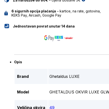
Za narudžbe do 80€
– cijena dostave 5€
6 sigurnih opcija plaćanja
– kartice, na rate, gotovina,
KEKS Pay, Aircash, Google Pay
Jednostavan povrat unutar 14 dana
Opis
Brand
Ghetaldus LUXE
Model
GHETALDUS OKVIR LUXE GLW
Veličina okvira
49