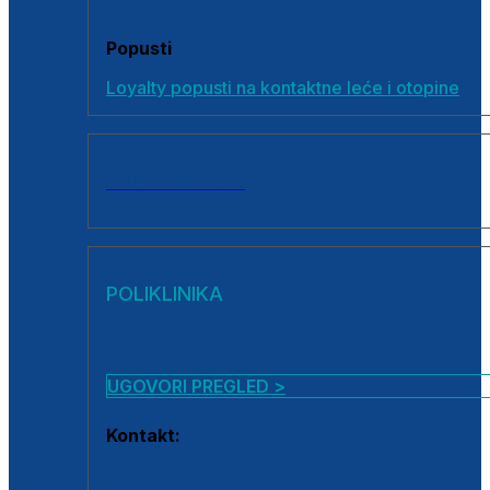
Popusti
Loyalty popusti na kontaktne leće i otopine
SVI PROIZVODI
POLIKLINIKA
UGOVORI PREGLED >
Kontakt:
0800 222 025