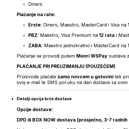
Diners
Plaćanje na rate:
Erste
: Diners, Maestro, MasterCard i Visa na
PBZ
: Maestro, Visa Premium na
12 rata
i Mas
ZABA
: Maestro jednokratno i MasterCard na 
Plaćanje se provodi putem
Monri WSPay
sustava z
PLAĆANJE PRI PREUZIMANJU (POUZEĆEM)
Proizvode plaćate
samo novcem u gotovini
tek pr
svoj e-mail te SMS poruku na dan dostave sa svim 
Detalji opcija brze dostave
Opcije dostave:
DPD ili BOX NOW dostava (prosječno, 3-7 radnih