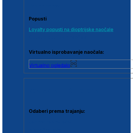
Poklon bonovi
Popusti
Loyalty popusti na dioptrijske naočale
Outlet dioptrijskih naočala
Virtualno isprobavanje naočala:
Virtualno ogledalo
KONTAKTNE LEĆE I OTOPINE
Odaberi prema trajanju:
Jednodnevne leće
Mjesečne leće