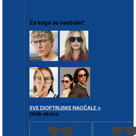
DIOPTRIJSKI OKVIRI
Za koga su naočale?
Muške
Ženske
Dječje
Unisex
SVE DIOPTRIJSKE NAOČALE >
Oblik okvira: