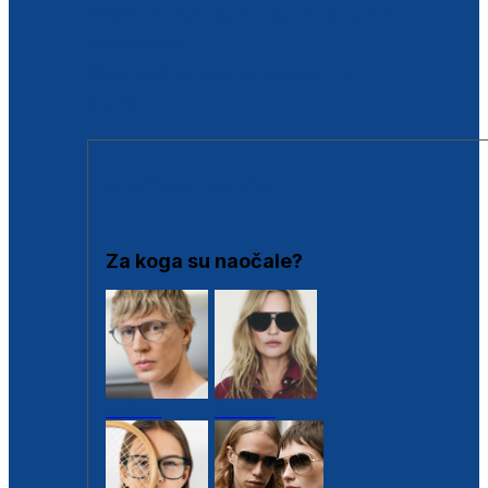
BESPLATNA KONTROLA SLUHA
Poslovnice
Proizvodi s loyalty popustima
Outlet
SUNČANE NAOČALE
Za koga su naočale?
Muške
Ženske