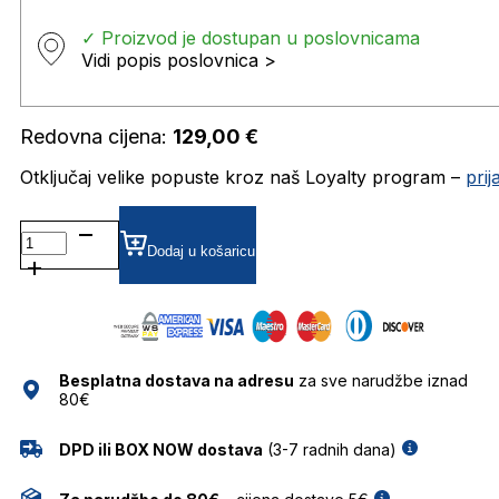
✓ Proizvod je dostupan u poslovnicama
Vidi popis poslovnica >
Redovna cijena:
129,00
€
Otključaj velike popuste kroz naš Loyalty program –
pri
GLW135-
3 DIOPTRIJSKI
Dodaj u košaricu
OKVIRI
GHETALDUS
količina
Besplatna dostava na adresu
za sve narudžbe iznad
80€
DPD ili BOX NOW dostava
(3-7 radnih dana)