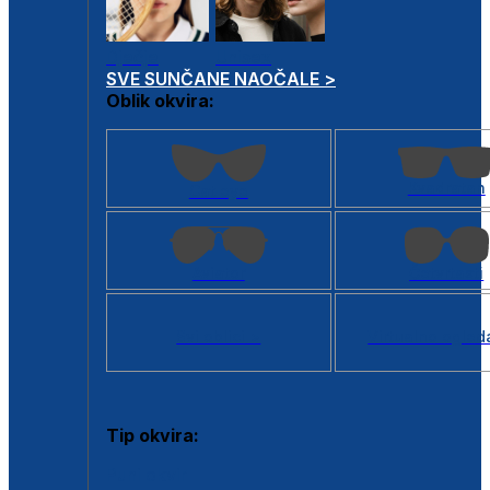
Dječje
Unisex
SVE SUNČANE NAOČALE >
Oblik okvira:
Kvadratan
Cat eye
Aviator
Četvrtasti
Svi oblici >
Virtualno ogled
Tip okvira:
Puni okvir