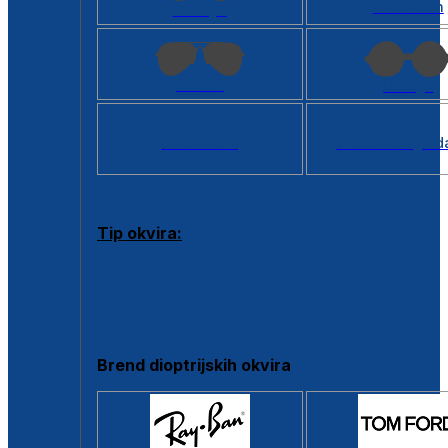
Kvadratan
Cat eye
Aviator
Okrugli
Svi oblici >
Virtualno ogled
Tip okvira:
Puni okvir
Clip-on
Poluokvir
Brend dioptrijskih okvira