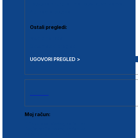
Estetska kirurgija i mali operativni zahvati
Aplikacija botoxa
Ostali pregledi:
Medicina rada
Sistematski pregled
UGOVORI PREGLED >
AKCIJE
Moj račun:
Prijava postojećeg korisnika
Registracija novog korisnika
Zaboravljena lozinka