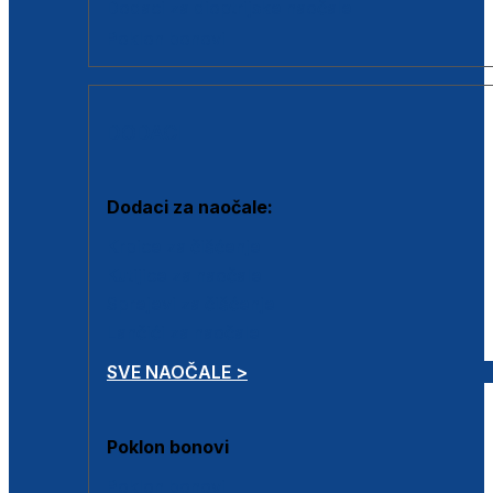
Dodaci za dioptrijske naočale
Poklon bonovi
DODACI
Dodaci za naočale:
Krpice za čišćenje
Kutijice za naočale
Sprejevi za čišćenje
Lančići za naočale
SVE NAOČALE >
Poklon bonovi
Poklon bonovi