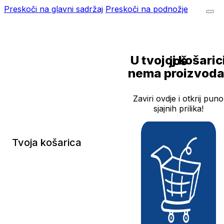
Preskoči na glavni sadržaj
Preskoči na podnožje
U tvojoj košarici još
nema proizvoda
Zaviri ovdje i otkrij puno
sjajnih prilika!
Tvoja košarica