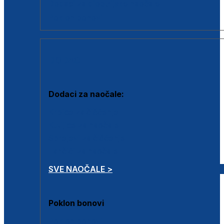
Dodaci za dioptrijske naočale
Poklon bonovi
DODACI
Dodaci za naočale:
Krpice za čišćenje
Kutijice za naočale
Sprejevi za čišćenje
Lančići za naočale
SVE NAOČALE >
Poklon bonovi
Poklon bonovi