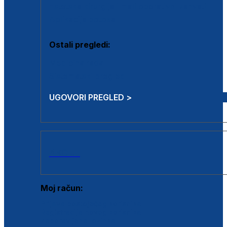
Estetska kirurgija i mali operativni zahvati
Aplikacija botoxa
Ostali pregledi:
Medicina rada
Sistematski pregled
UGOVORI PREGLED >
AKCIJE
Moj račun:
Prijava postojećeg korisnika
Registracija novog korisnika
Zaboravljena lozinka