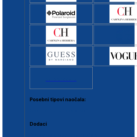
Svi brendovi >
Posebni tipovi naočala:
Okviri s clip-on dodatkom
Dodaci
Dodaci za dioptrijske naočale