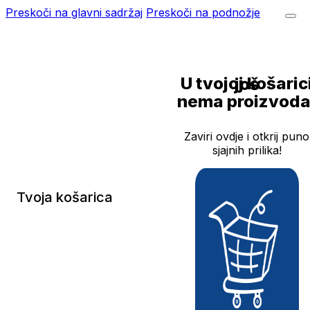
Preskoči na glavni sadržaj
Preskoči na podnožje
U tvojoj košarici još
nema proizvoda
Zaviri ovdje i otkrij puno
sjajnih prilika!
Tvoja košarica