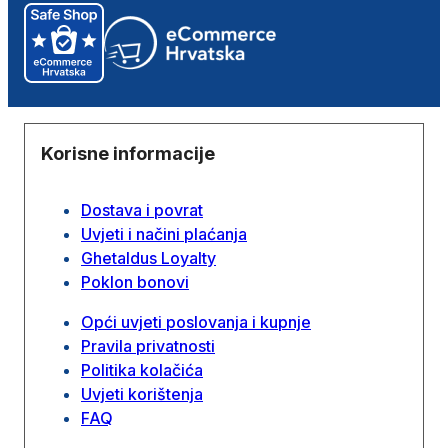
Korisne informacije
Dostava i povrat
Uvjeti i načini plaćanja
Ghetaldus Loyalty
Poklon bonovi
Opći uvjeti poslovanja i kupnje
Pravila privatnosti
Politika kolačića
Uvjeti korištenja
FAQ