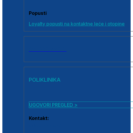
Popusti
Loyalty popusti na kontaktne leće i otopine
SVI PROIZVODI
POLIKLINIKA
UGOVORI PREGLED >
Kontakt:
0800 222 025