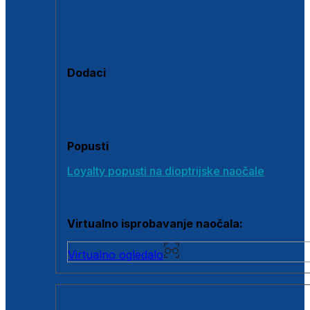
Polarizirane sunčane naočale
Fotokromatske sunčane naočale
Naočale s clip-on dodatkom
Dodaci
Dodaci za dioptrijske naočale
Poklon bonovi
Popusti
Loyalty popusti na dioptrijske naočale
Outlet dioptrijskih naočala
Virtualno isprobavanje naočala:
Virtualno ogledalo