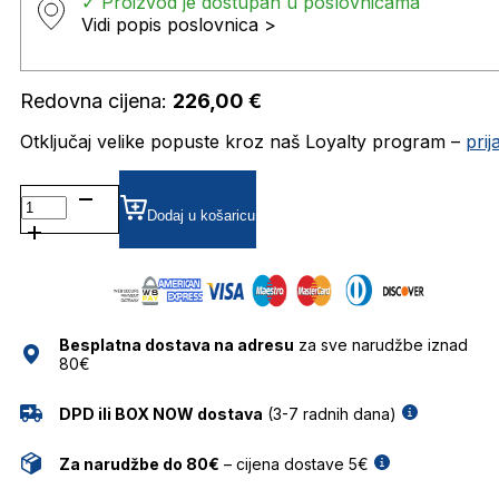
✓ Proizvod je dostupan u poslovnicama
Vidi popis poslovnica >
Redovna cijena:
226,00
€
Otključaj velike popuste kroz naš Loyalty program –
pri
AH6597 DIOPTRIJSKI
OKVIRI
Dodaj u košaricu
ANA
HICKMANN
količina
Besplatna dostava na adresu
za sve narudžbe iznad
80€
DPD ili BOX NOW dostava
(3-7 radnih dana)
Za narudžbe do 80€
– cijena dostave 5€