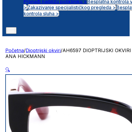
Pronađi najbližu polikliniku >
Besplatna kontrola 
>
Zakazivanje specijalističkog pregleda >
Bespla
Otvorena radna mjesta
kontrola sluha >
Početna
/
Dioptrijski okviri
/
AH6597 DIOPTRIJSKI OKVIRI
ANA HICKMANN
🔍