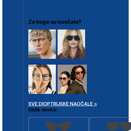
DIOPTRIJSKI OKVIRI
Za koga su naočale?
Muške
Ženske
Dječje
Unisex
SVE DIOPTRIJSKE NAOČALE >
Oblik okvira: