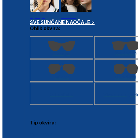
Dječje
Unisex
SVE SUNČANE NAOČALE >
Oblik okvira:
Kvadratan
Cat eye
Aviator
Četvrtasti
Svi oblici >
Virtualno ogled
Tip okvira:
Puni okvir