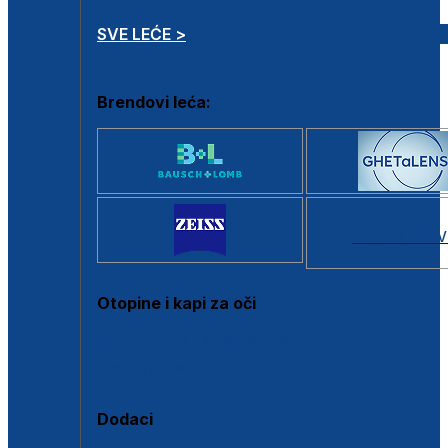
SVE LEĆE >
Brendovi leća:
SVI BRANDOV
Otopine i kapi za oči
Sve otopine za kontaktne leće
Sve kapi za oči
Dodaci