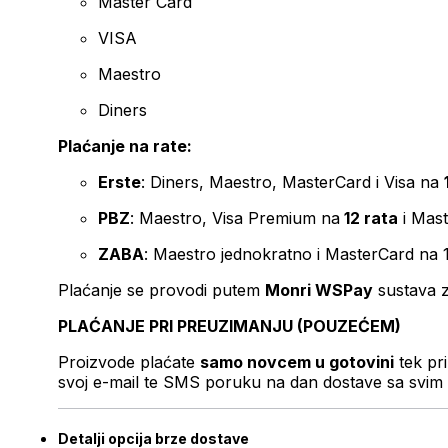
Master Card
VISA
Maestro
Diners
Plaćanje na rate:
Erste
: Diners, Maestro, MasterCard i Visa na
PBZ
: Maestro, Visa Premium na
12 rata
i Mas
ZABA
: Maestro jednokratno i MasterCard na 
Plaćanje se provodi putem
Monri WSPay
sustava z
PLAĆANJE PRI PREUZIMANJU (POUZEĆEM)
Proizvode plaćate
samo novcem u gotovini
tek pr
svoj e-mail te SMS poruku na dan dostave sa svim 
Detalji opcija brze dostave