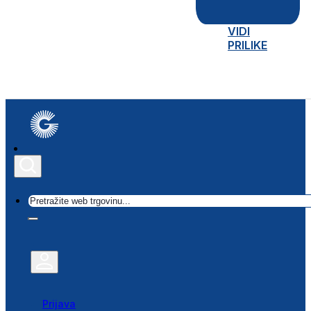
VIDI
PRILIKE
Traži
Prijava