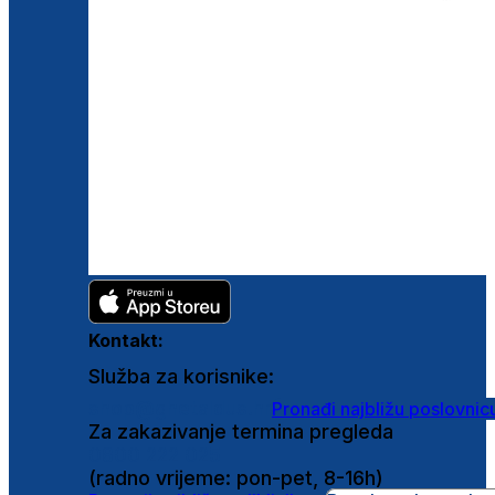
Kontakt:
Služba za korisnike:
shop@ghetaldus.hr
Pronađi najbližu poslovnic
Za zakazivanje termina pregleda
0800 222 025
(radno vrijeme: pon-pet, 8-16h)