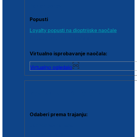
Poklon bonovi
Popusti
Loyalty popusti na dioptrijske naočale
Outlet dioptrijskih naočala
Virtualno isprobavanje naočala:
Virtualno ogledalo
KONTAKTNE LEĆE I OTOPINE
Odaberi prema trajanju:
Jednodnevne leće
Mjesečne leće