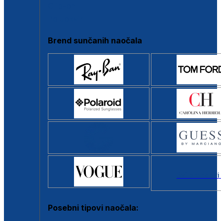
Clip-on
Poluokvir
Brend sunčanih naočala
Svi brendovi
Posebni tipovi naočala: