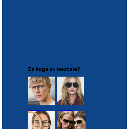
BESPLATNA KONTROLA SLUHA
Poslovnice
Proizvodi s loyalty popustima
Outlet
SUNČANE NAOČALE
Za koga su naočale?
Muške
Ženske