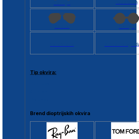
Kvadratan
Cat eye
Aviator
Okrugli
Svi oblici >
Virtualno ogled
Tip okvira:
Puni okvir
Clip-on
Poluokvir
Brend dioptrijskih okvira