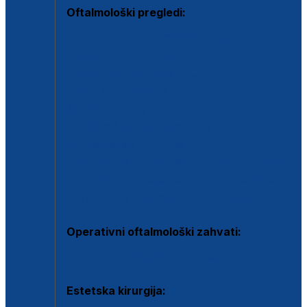
Oftalmološki pregledi:
Specijalistički oftalmološki pregled
Pregled za kontaktne leće
Pregled vidnog polja (OCT)
Dječja oftalmologija
Kontrola očnog tlaka
Drugo mišljenje oftalmologa
Retinološka ambulanta
Dijagnostika i liječenje upalnih očnih bolesti
Dijagnostika i liječenje glaukomske bolesti
Dijagnostika sive mrene ili katarakte
Operativni oftalmološki zahvati:
Ultrazvučna operacija mrene ili katarakta
Estetska kirurgija: