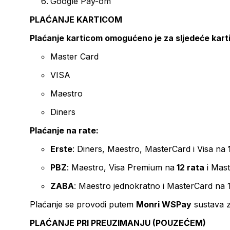
Google Pay-om
PLAĆANJE KARTICOM
Plaćanje karticom omogućeno je za sljedeće kart
Master Card
VISA
Maestro
Diners
Plaćanje na rate:
Erste
: Diners, Maestro, MasterCard i Visa na
PBZ
: Maestro, Visa Premium na
12 rata
i Mas
ZABA
: Maestro jednokratno i MasterCard na 
Plaćanje se provodi putem
Monri WSPay
sustava z
PLAĆANJE PRI PREUZIMANJU (POUZEĆEM)