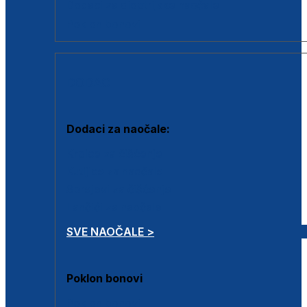
Dodaci za dioptrijske naočale
Poklon bonovi
DODACI
Dodaci za naočale:
Krpice za čišćenje
Kutijice za naočale
Sprejevi za čišćenje
Lančići za naočale
SVE NAOČALE >
Poklon bonovi
Poklon bonovi