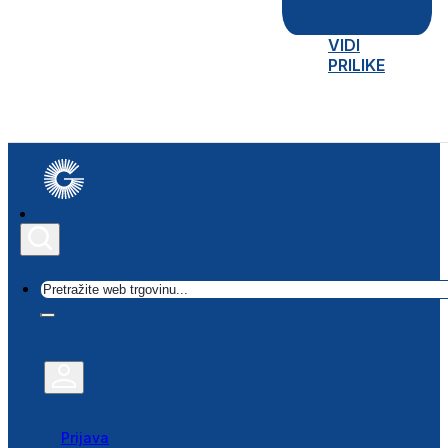
VIDI
PRILIKE
Traži
Prijava