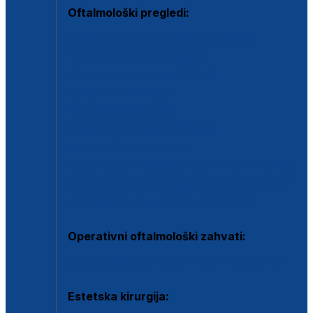
Oftalmološki pregledi:
Specijalistički oftalmološki pregled
Pregled za kontaktne leće
Pregled vidnog polja (OCT)
Dječja oftalmologija
Kontrola očnog tlaka
Drugo mišljenje oftalmologa
Retinološka ambulanta
Dijagnostika i liječenje upalnih očnih bolesti
Dijagnostika i liječenje glaukomske bolesti
Dijagnostika sive mrene ili katarakte
Operativni oftalmološki zahvati:
Ultrazvučna operacija mrene ili katarakta
Estetska kirurgija: