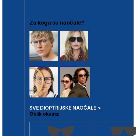
DIOPTRIJSKI OKVIRI
Za koga su naočale?
Muške
Ženske
Dječje
Unisex
SVE DIOPTRIJSKE NAOČALE >
Oblik okvira: