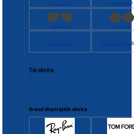
Kvadratan
Cat eye
Aviator
Okrugli
Svi oblici >
Virtualno ogled
Tip okvira:
Puni okvir
Clip-on
Poluokvir
Brend dioptrijskih okvira