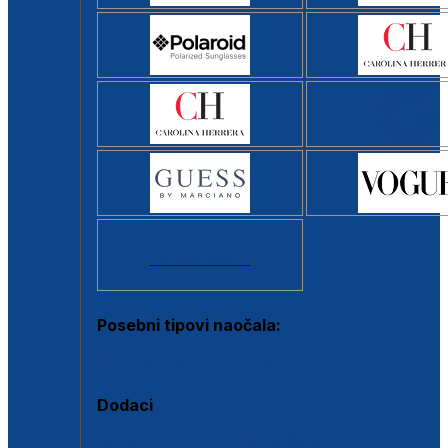
Svi brendovi >
Posebni tipovi naočala:
Okviri s clip-on dodatkom
Dodaci
Dodaci za dioptrijske naočale