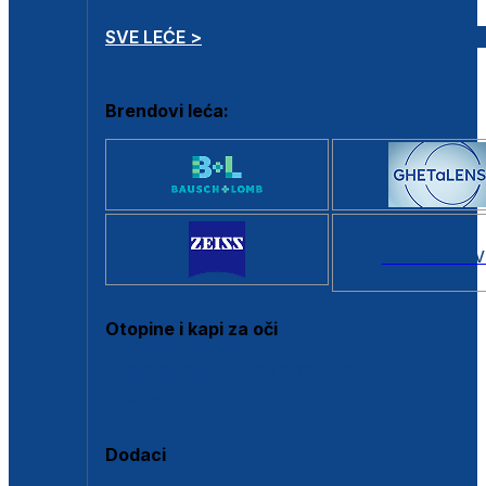
SVE LEĆE >
Brendovi leća:
SVI BRANDOV
Otopine i kapi za oči
Sve otopine za kontaktne leće
Sve kapi za oči
Dodaci