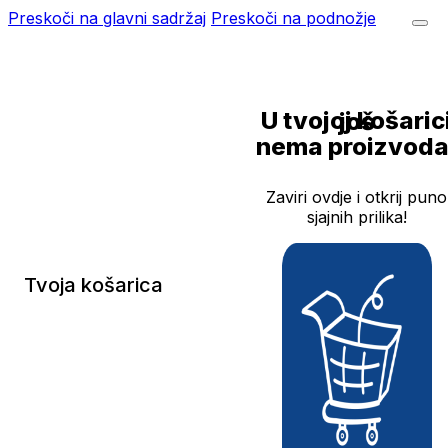
Preskoči na glavni sadržaj
Preskoči na podnožje
U tvojoj košarici još
nema proizvoda
Zaviri ovdje i otkrij puno
sjajnih prilika!
Tvoja košarica