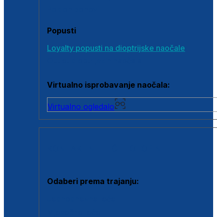
Poklon bonovi
Popusti
Loyalty popusti na dioptrijske naočale
Outlet dioptrijskih naočala
Virtualno isprobavanje naočala:
Virtualno ogledalo
KONTAKTNE LEĆE I OTOPINE
Odaberi prema trajanju:
Jednodnevne leće
Mjesečne leće