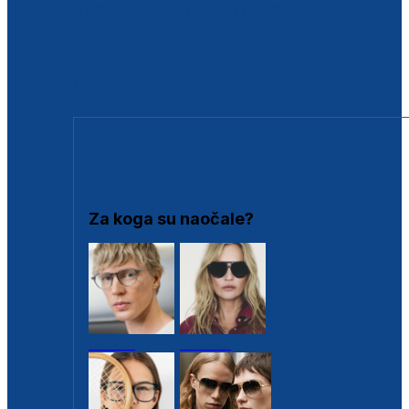
BESPLATNA KONTROLA SLUHA
Poslovnice
Proizvodi s loyalty popustima
Outlet
SUNČANE NAOČALE
Za koga su naočale?
Muške
Ženske