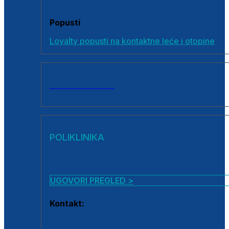
Popusti
Loyalty popusti na kontaktne leće i otopine
SVI PROIZVODI
POLIKLINIKA
UGOVORI PREGLED >
Kontakt:
0800 222 025