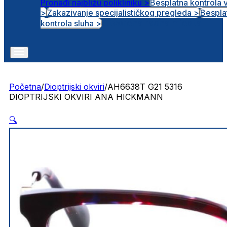
Pronađi najbližu polikliniku >
Besplatna kontrola 
>
Zakazivanje specijalističkog pregleda >
Bespla
Otvorena radna mjesta
kontrola sluha >
Početna
/
Dioptrijski okviri
/
AH6638T G21 5316
DIOPTRIJSKI OKVIRI ANA HICKMANN
🔍