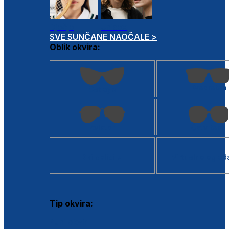
Dječje
Unisex
SVE SUNČANE NAOČALE >
Oblik okvira:
Kvadratan
Cat eye
Aviator
Četvrtasti
Svi oblici >
Virtualno ogled
Tip okvira:
Puni okvir