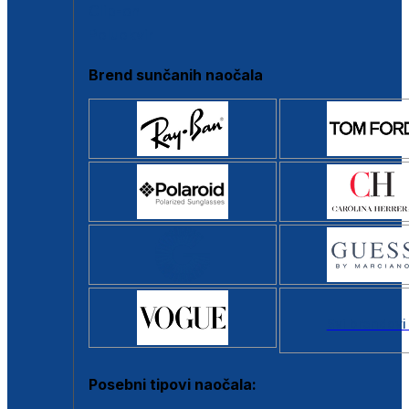
Clip-on
Poluokvir
Brend sunčanih naočala
Svi brendovi
Posebni tipovi naočala: