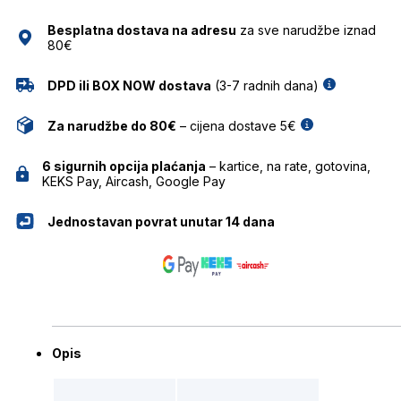
HICKMANN
Besplatna dostava na adresu
za sve narudžbe iznad
količina
80€
DPD ili BOX NOW dostava
(3-7 radnih dana)
Za narudžbe do 80€
– cijena dostave 5€
6 sigurnih opcija plaćanja
– kartice, na rate, gotovina,
KEKS Pay, Aircash, Google Pay
Jednostavan povrat unutar 14 dana
Opis