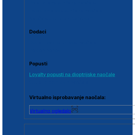
Polarizirane sunčane naočale
Fotokromatske sunčane naočale
Naočale s clip-on dodatkom
Dodaci
Dodaci za dioptrijske naočale
Poklon bonovi
Popusti
Loyalty popusti na dioptrijske naočale
Outlet dioptrijskih naočala
Virtualno isprobavanje naočala:
Virtualno ogledalo