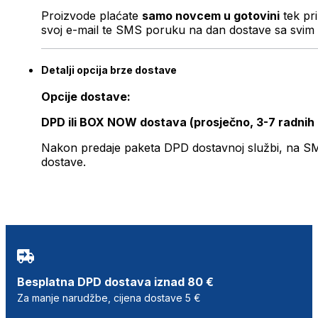
Proizvode plaćate
samo novcem u gotovini
tek pr
svoj e-mail te SMS poruku na dan dostave sa svim 
Detalji opcija brze dostave
Opcije dostave:
DPD ili BOX NOW dostava (prosječno, 3-7 radnih
Nakon predaje paketa DPD dostavnoj službi, na SMS 
dostave.
Besplatna DPD dostava iznad 80 €
Za manje narudžbe, cijena dostave 5 €