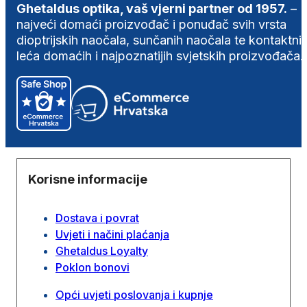
Ghetaldus optika, vaš vjerni partner od 1957.
–
najveći domaći proizvođač i ponuđač svih vrsta
dioptrijskih naočala, sunčanih naočala te kontaktni
leća domaćih i najpoznatijih svjetskih proizvođača.
Korisne informacije
Dostava i povrat
Uvjeti i načini plaćanja
Ghetaldus Loyalty
Poklon bonovi
Opći uvjeti poslovanja i kupnje