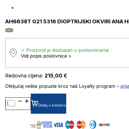
AH6638T G21 5316 DIOPTRIJSKI OKVIRI ANA
novo
✓ Proizvod je dostupan u poslovnicama
Vidi popis poslovnica >
Redovna cijena:
215,00
€
Otključaj velike popuste kroz naš Loyalty program –
pri
AH6638T
G21
Dodaj u košaricu
5316
DIOPTRIJSKI
OKVIRI
ANA