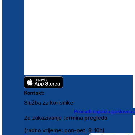
Kontakt:
Služba za korisnike:
shop@ghetaldus.hr
Pronađi najbližu poslovnic
Za zakazivanje termina pregleda
0800 222 025
(radno vrijeme: pon-pet, 8-16h)