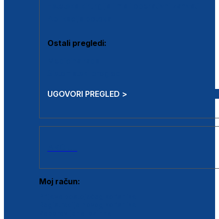
Estetska kirurgija i mali operativni zahvati
Aplikacija botoxa
Ostali pregledi:
Medicina rada
Sistematski pregled
UGOVORI PREGLED >
AKCIJE
Moj račun:
Prijava postojećeg korisnika
Registracija novog korisnika
Zaboravljena lozinka