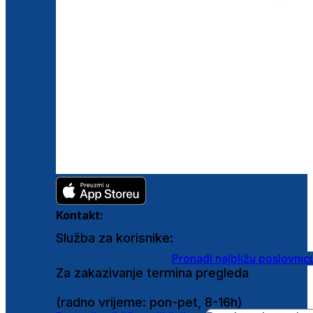
Kontakt:
Služba za korisnike:
shop@ghetaldus.hr
Pronađi najbližu poslovnic
Za zakazivanje termina pregleda
0800 222 025
(radno vrijeme: pon-pet, 8-16h)