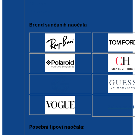
Clip-on
Poluokvir
Brend sunčanih naočala
Svi brendovi
Posebni tipovi naočala: