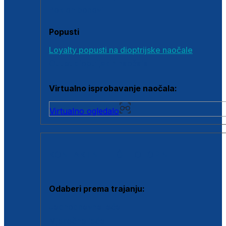
Poklon bonovi
Popusti
Loyalty popusti na dioptrijske naočale
Outlet dioptrijskih naočala
Virtualno isprobavanje naočala:
Virtualno ogledalo
KONTAKTNE LEĆE I OTOPINE
Odaberi prema trajanju:
Jednodnevne leće
Mjesečne leće