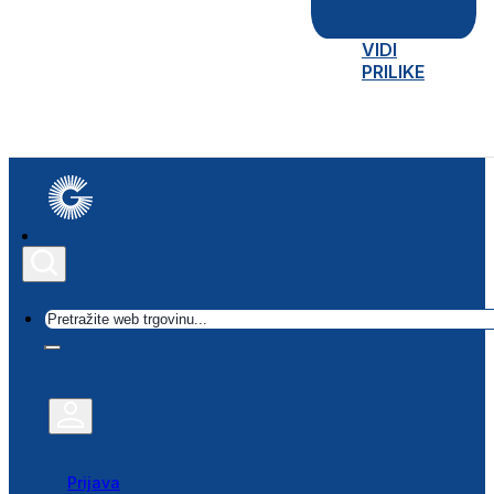
VIDI
PRILIKE
Traži
Prijava