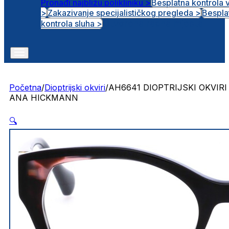
Pronađi najbližu polikliniku >
Besplatna kontrola 
>
Zakazivanje specijalističkog pregleda >
Bespla
Otvorena radna mjesta
kontrola sluha >
Početna
/
Dioptrijski okviri
/
AH6641 DIOPTRIJSKI OKVIRI
ANA HICKMANN
🔍