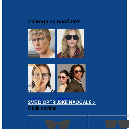
DIOPTRIJSKI OKVIRI
Za koga su naočale?
Muške
Ženske
Dječje
Unisex
SVE DIOPTRIJSKE NAOČALE >
Oblik okvira: