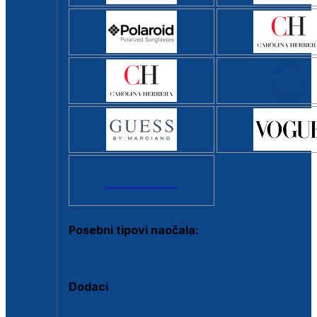
Svi brendovi >
Posebni tipovi naočala:
Okviri s clip-on dodatkom
Dodaci
Dodaci za dioptrijske naočale