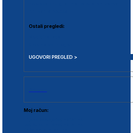
Estetska kirurgija i mali operativni zahvati
Aplikacija botoxa
Ostali pregledi:
Medicina rada
Sistematski pregled
UGOVORI PREGLED >
AKCIJE
Moj račun:
Prijava postojećeg korisnika
Registracija novog korisnika
Zaboravljena lozinka