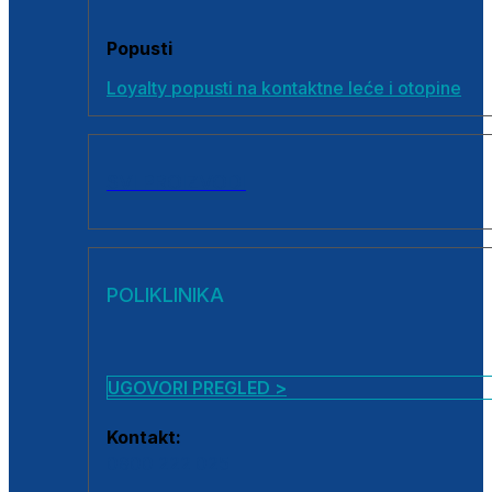
Popusti
Loyalty popusti na kontaktne leće i otopine
SVI PROIZVODI
POLIKLINIKA
UGOVORI PREGLED >
Kontakt:
0800 222 025