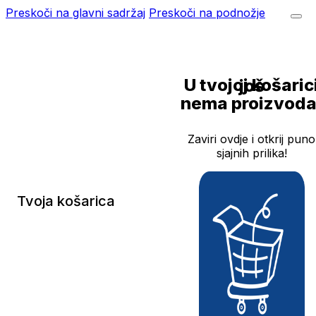
Preskoči na glavni sadržaj
Preskoči na podnožje
U tvojoj košarici još
nema proizvoda
Zaviri ovdje i otkrij puno
sjajnih prilika!
Tvoja košarica