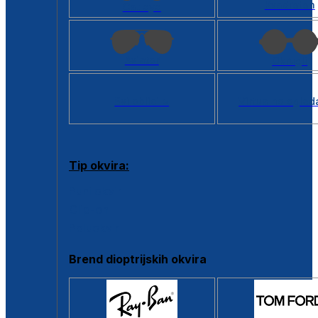
Kvadratan
Cat eye
Aviator
Okrugli
Svi oblici >
Virtualno ogled
Tip okvira:
Puni okvir
Clip-on
Poluokvir
Brend dioptrijskih okvira