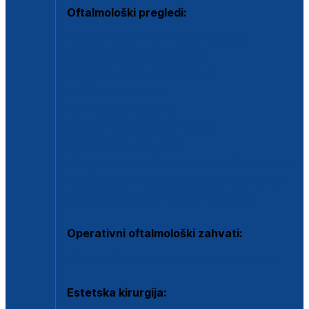
Oftalmološki pregledi:
Specijalistički oftalmološki pregled
Pregled za kontaktne leće
Pregled vidnog polja (OCT)
Dječja oftalmologija
Kontrola očnog tlaka
Drugo mišljenje oftalmologa
Retinološka ambulanta
Dijagnostika i liječenje upalnih očnih bolesti
Dijagnostika i liječenje glaukomske bolesti
Dijagnostika sive mrene ili katarakte
Operativni oftalmološki zahvati:
Ultrazvučna operacija mrene ili katarakta
Estetska kirurgija: