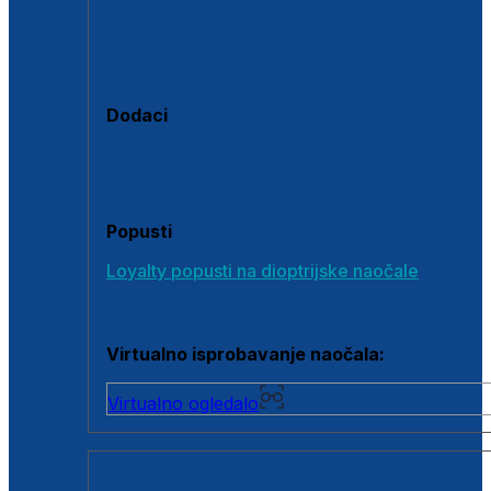
Polarizirane sunčane naočale
Fotokromatske sunčane naočale
Naočale s clip-on dodatkom
Dodaci
Dodaci za dioptrijske naočale
Poklon bonovi
Popusti
Loyalty popusti na dioptrijske naočale
Outlet dioptrijskih naočala
Virtualno isprobavanje naočala:
Virtualno ogledalo