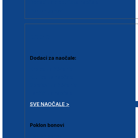
Dodaci za dioptrijske naočale
Poklon bonovi
DODACI
Dodaci za naočale:
Krpice za čišćenje
Kutijice za naočale
Sprejevi za čišćenje
Lančići za naočale
SVE NAOČALE >
Poklon bonovi
Poklon bonovi