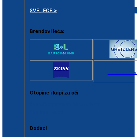
SVE LEĆE >
Brendovi leća:
SVI BRANDOV
Otopine i kapi za oči
Sve otopine za kontaktne leće
Sve kapi za oči
Dodaci