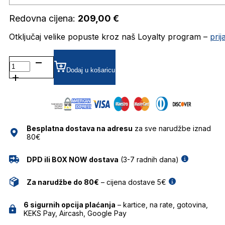
Redovna cijena:
209,00
€
Otključaj velike popuste kroz naš Loyalty program –
pri
AH6641 DIOPTRIJSKI
OKVIRI
Dodaj u košaricu
ANA
HICKMANN
količina
Besplatna dostava na adresu
za sve narudžbe iznad
80€
DPD ili BOX NOW dostava
(3-7 radnih dana)
Za narudžbe do 80€
– cijena dostave 5€
6 sigurnih opcija plaćanja
– kartice, na rate, gotovina,
KEKS Pay, Aircash, Google Pay