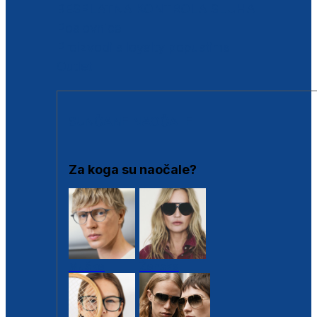
BESPLATNA KONTROLA SLUHA
Poslovnice
Proizvodi s loyalty popustima
Outlet
SUNČANE NAOČALE
Za koga su naočale?
Muške
Ženske