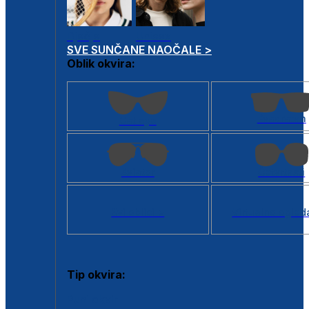
Dječje
Unisex
SVE SUNČANE NAOČALE >
Oblik okvira:
Kvadratan
Cat eye
Aviator
Četvrtasti
Svi oblici >
Virtualno ogled
Tip okvira:
Puni okvir