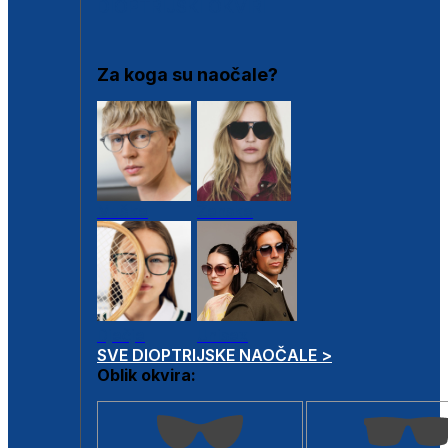
DIOPTRIJSKI OKVIRI
Za koga su naočale?
Muške
Ženske
Dječje
Unisex
SVE DIOPTRIJSKE NAOČALE >
Oblik okvira: