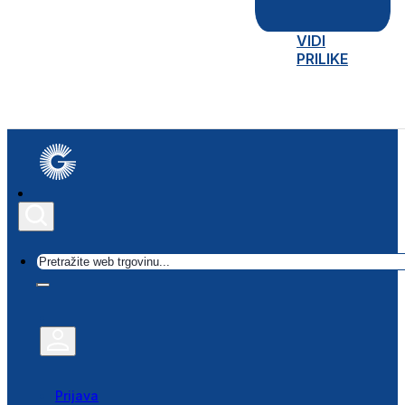
VIDI
PRILIKE
Traži
Prijava