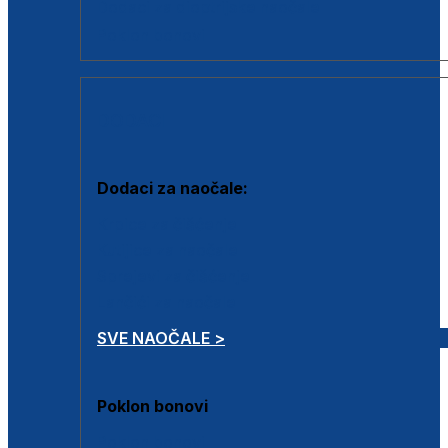
Dodaci za dioptrijske naočale
Poklon bonovi
DODACI
Dodaci za naočale:
Krpice za čišćenje
Kutijice za naočale
Sprejevi za čišćenje
Lančići za naočale
SVE NAOČALE >
Poklon bonovi
Poklon bonovi