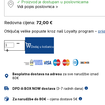
✓ Proizvod je dostupan u poslovnicama
Vidi popis poslovnica >
Redovna cijena:
72,00
€
Otključaj velike popuste kroz naš Loyalty program –
pri
AH6658GT
P01
Dodaj u košaricu
5417
CLIPON
DODATAK
ANA
HICKMANN
Besplatna dostava na adresu
za sve narudžbe iznad
količina
80€
DPD ili BOX NOW dostava
(3-7 radnih dana)
Za narudžbe do 80€
– cijena dostave 5€