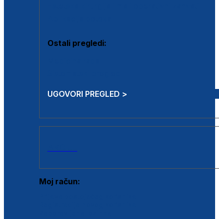
Estetska kirurgija i mali operativni zahvati
Aplikacija botoxa
Ostali pregledi:
Medicina rada
Sistematski pregled
UGOVORI PREGLED >
AKCIJE
Moj račun:
Prijava postojećeg korisnika
Registracija novog korisnika
Zaboravljena lozinka