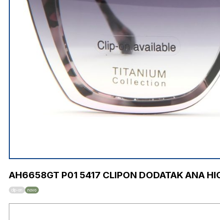
AH6658GT P01 5417 CLIPON DODATAK ANA H
clip-on
novo