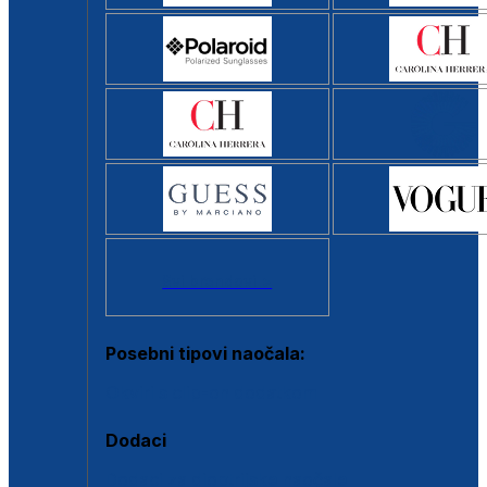
Svi brendovi >
Posebni tipovi naočala:
Okviri s clip-on dodatkom
Dodaci
Dodaci za dioptrijske naočale