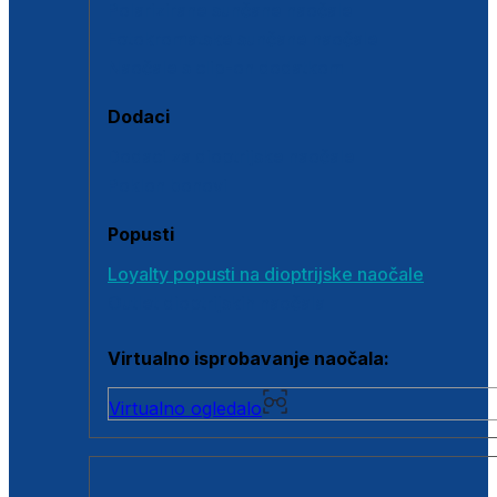
Polarizirane sunčane naočale
Fotokromatske sunčane naočale
Naočale s clip-on dodatkom
Dodaci
Dodaci za dioptrijske naočale
Poklon bonovi
Popusti
Loyalty popusti na dioptrijske naočale
Outlet dioptrijskih naočala
Virtualno isprobavanje naočala:
Virtualno ogledalo