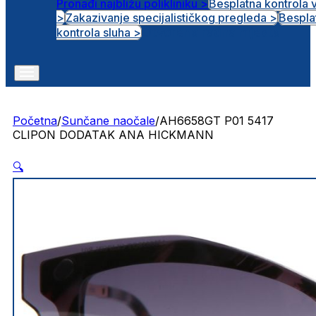
Pronađi najbližu polikliniku >
Besplatna kontrola 
>
Zakazivanje specijalističkog pregleda >
Bespla
Otvorena radna mjesta
kontrola sluha >
Početna
/
Sunčane naočale
/
AH6658GT P01 5417
CLIPON DODATAK ANA HICKMANN
🔍