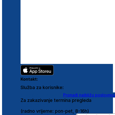
Kontakt:
Služba za korisnike:
shop@ghetaldus.hr
Pronađi najbližu poslovnic
Za zakazivanje termina pregleda
0800 222 025
(radno vrijeme: pon-pet, 8-16h)