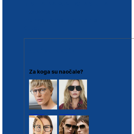
BESPLATNA KONTROLA SLUHA
Poslovnice
Proizvodi s loyalty popustima
Outlet
SUNČANE NAOČALE
Za koga su naočale?
Muške
Ženske