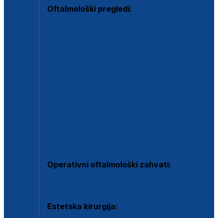
Oftalmološki pregledi:
Specijalistički oftalmološki pregled
Pregled za kontaktne leće
Pregled vidnog polja (OCT)
Dječja oftalmologija
Kontrola očnog tlaka
Drugo mišljenje oftalmologa
Retinološka ambulanta
Dijagnostika i liječenje upalnih očnih bolesti
Dijagnostika i liječenje glaukomske bolesti
Dijagnostika sive mrene ili katarakte
Operativni oftalmološki zahvati:
Ultrazvučna operacija mrene ili katarakta
Estetska kirurgija: