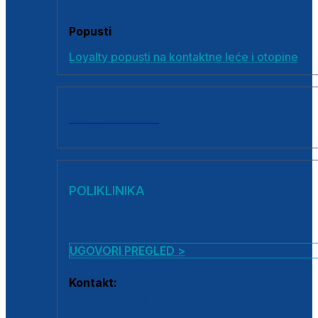
Popusti
Loyalty popusti na kontaktne leće i otopine
SVI PROIZVODI
POLIKLINIKA
UGOVORI PREGLED >
Kontakt:
0800 222 025