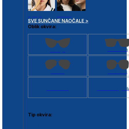
Dječje
Unisex
SVE SUNČANE NAOČALE >
Oblik okvira:
Kvadratan
Cat eye
Aviator
Četvrtasti
Svi oblici >
Virtualno ogled
Tip okvira:
Puni okvir