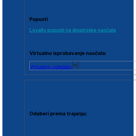
Poklon bonovi
Popusti
Loyalty popusti na dioptrijske naočale
Outlet dioptrijskih naočala
Virtualno isprobavanje naočala:
Virtualno ogledalo
KONTAKTNE LEĆE I OTOPINE
Odaberi prema trajanju:
Jednodnevne leće
Mjesečne leće