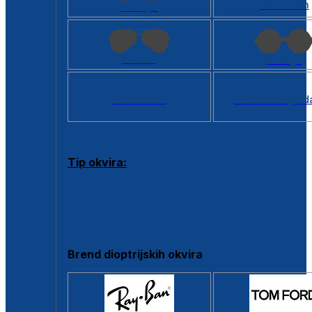
Kvadratan
Cat eye
Aviator
Okrugli
Svi oblici >
Virtualno ogled
Tip okvira:
Puni okvir
Clip-on
Poluokvir
Brend dioptrijskih okvira