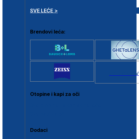
SVE LEĆE >
Brendovi leća:
SVI BRANDOV
Otopine i kapi za oči
Sve otopine za kontaktne leće
Sve kapi za oči
Dodaci