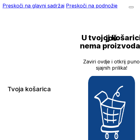
Preskoči na glavni sadržaj
Preskoči na podnožje
U tvojoj košarici još
nema proizvoda
Zaviri ovdje i otkrij puno
sjajnih prilika!
Tvoja košarica