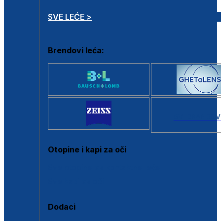
SVE LEĆE >
Brendovi leća:
SVI BRANDOV
Otopine i kapi za oči
Sve otopine za kontaktne leće
Sve kapi za oči
Dodaci