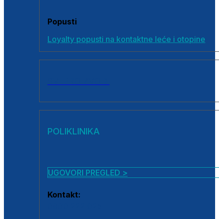
Popusti
Loyalty popusti na kontaktne leće i otopine
SVI PROIZVODI
POLIKLINIKA
UGOVORI PREGLED >
Kontakt:
0800 222 025