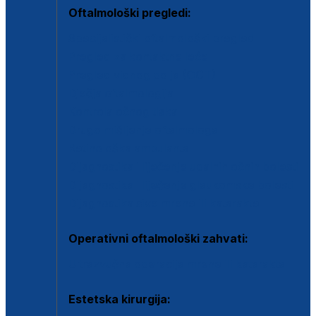
Oftalmološki pregledi:
Specijalistički oftalmološki pregled
Pregled za kontaktne leće
Pregled vidnog polja (OCT)
Dječja oftalmologija
Kontrola očnog tlaka
Drugo mišljenje oftalmologa
Retinološka ambulanta
Dijagnostika i liječenje upalnih očnih bolesti
Dijagnostika i liječenje glaukomske bolesti
Dijagnostika sive mrene ili katarakte
Operativni oftalmološki zahvati:
Ultrazvučna operacija mrene ili katarakta
Estetska kirurgija: