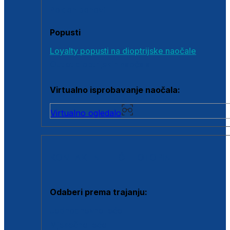
Poklon bonovi
Popusti
Loyalty popusti na dioptrijske naočale
Outlet dioptrijskih naočala
Virtualno isprobavanje naočala:
Virtualno ogledalo
KONTAKTNE LEĆE I OTOPINE
Odaberi prema trajanju:
Jednodnevne leće
Mjesečne leće