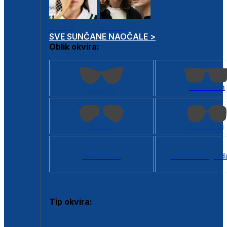
Dječje
Unisex
SVE SUNČANE NAOČALE >
Oblik okvira:
Kvadratan
Cat eye
Aviator
Četvrtasti
Svi oblici >
Virtualno ogled
Tip okvira:
Puni okvir