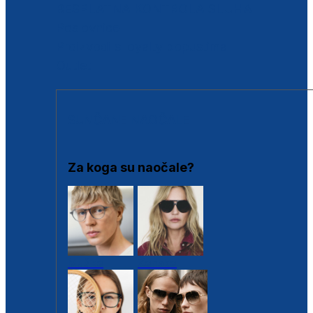
BESPLATNA KONTROLA SLUHA
Poslovnice
Proizvodi s loyalty popustima
Outlet
SUNČANE NAOČALE
Za koga su naočale?
Muške
Ženske