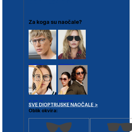
DIOPTRIJSKI OKVIRI
Za koga su naočale?
Muške
Ženske
Dječje
Unisex
SVE DIOPTRIJSKE NAOČALE >
Oblik okvira: