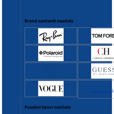
Clip-on
Poluokvir
Brend sunčanih naočala
Svi brendovi
Posebni tipovi naočala: