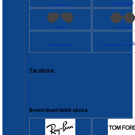
Kvadratan
Cat eye
Aviator
Okrugli
Svi oblici >
Virtualno ogled
Tip okvira:
Puni okvir
Clip-on
Poluokvir
Brend dioptrijskih okvira