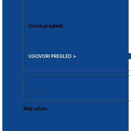
Estetska kirurgija i mali operativni zahvati
Aplikacija botoxa
Ostali pregledi:
Medicina rada
Sistematski pregled
UGOVORI PREGLED >
AKCIJE
Moj račun:
Prijava postojećeg korisnika
Registracija novog korisnika
Zaboravljena lozinka