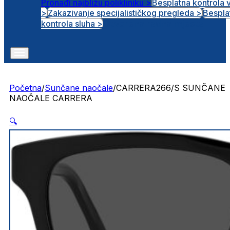
Pronađi najbližu polikliniku >
Besplatna kontrola 
>
Zakazivanje specijalističkog pregleda >
Bespla
Otvorena radna mjesta
kontrola sluha >
Početna
/
Sunčane naočale
/
CARRERA266/S SUNČANE
NAOČALE CARRERA
🔍