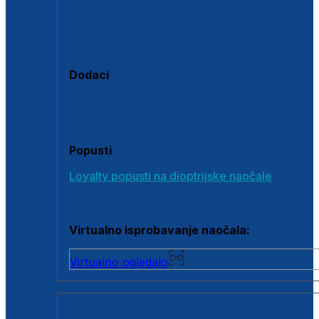
Polarizirane sunčane naočale
Fotokromatske sunčane naočale
Naočale s clip-on dodatkom
Dodaci
Dodaci za dioptrijske naočale
Poklon bonovi
Popusti
Loyalty popusti na dioptrijske naočale
Outlet dioptrijskih naočala
Virtualno isprobavanje naočala:
Virtualno ogledalo