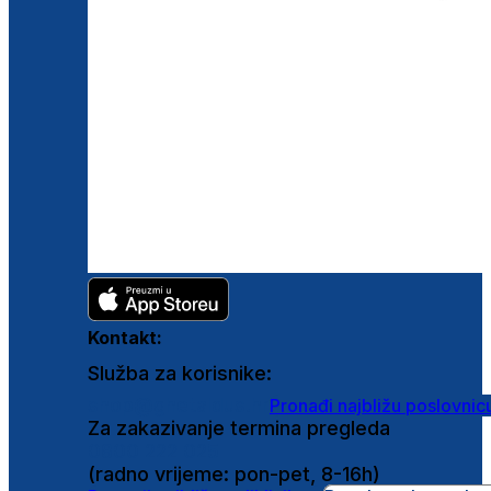
Kontakt:
Služba za korisnike:
shop@ghetaldus.hr
Pronađi najbližu poslovnic
Za zakazivanje termina pregleda
0800 222 025
(radno vrijeme: pon-pet, 8-16h)