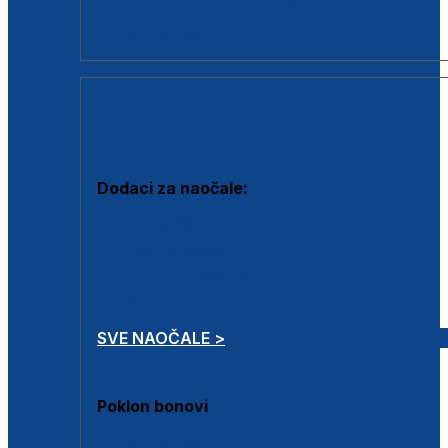
Dodaci za dioptrijske naočale
Poklon bonovi
DODACI
Dodaci za naočale:
Krpice za čišćenje
Kutijice za naočale
Sprejevi za čišćenje
Lančići za naočale
SVE NAOČALE >
Poklon bonovi
Poklon bonovi