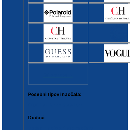
Svi brendovi >
Posebni tipovi naočala:
Okviri s clip-on dodatkom
Dodaci
Dodaci za dioptrijske naočale