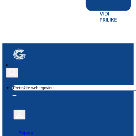
VIDI
PRILIKE
Traži
Prijava