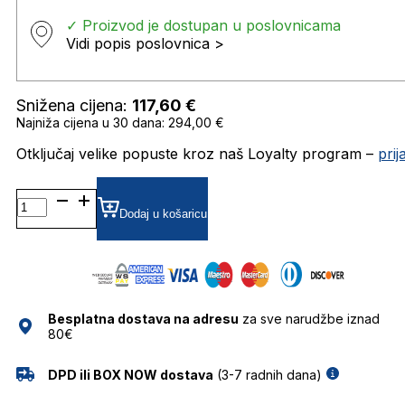
✓ Proizvod je dostupan u poslovnicama
Vidi popis poslovnica >
Snižena cijena:
117,60
€
Najniža cijena u 30 dana: 294,00 €
Otključaj velike popuste kroz naš Loyalty program –
pri
CARRERA266/S SUNČANE
NAOČALE
Dodaj u košaricu
CARRERA
količina
Besplatna dostava na adresu
za sve narudžbe iznad
80€
DPD ili BOX NOW dostava
(3-7 radnih dana)