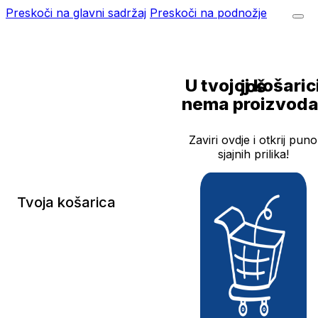
Preskoči na glavni sadržaj
Preskoči na podnožje
U tvojoj košarici još
nema proizvoda
Zaviri ovdje i otkrij puno
sjajnih prilika!
Tvoja košarica