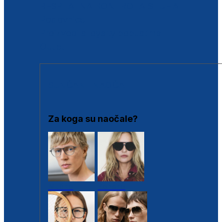
BESPLATNA KONTROLA SLUHA
Poslovnice
Proizvodi s loyalty popustima
Outlet
SUNČANE NAOČALE
Za koga su naočale?
Muške
Ženske