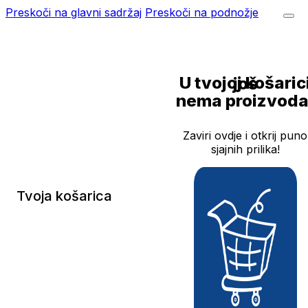
Preskoči na glavni sadržaj
Preskoči na podnožje
U tvojoj košarici još
nema proizvoda
Zaviri ovdje i otkrij puno
sjajnih prilika!
Tvoja košarica