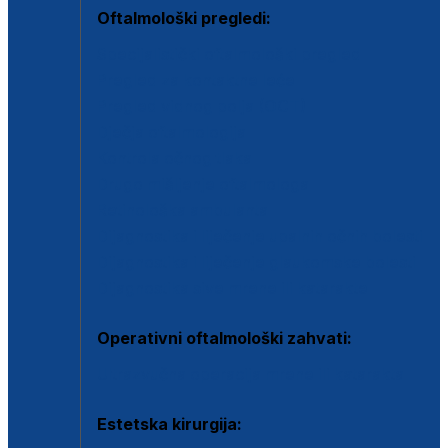
Oftalmološki pregledi:
Specijalistički oftalmološki pregled
Pregled za kontaktne leće
Pregled vidnog polja (OCT)
Dječja oftalmologija
Kontrola očnog tlaka
Drugo mišljenje oftalmologa
Retinološka ambulanta
Dijagnostika i liječenje upalnih očnih bolesti
Dijagnostika i liječenje glaukomske bolesti
Dijagnostika sive mrene ili katarakte
Operativni oftalmološki zahvati:
Ultrazvučna operacija mrene ili katarakta
Estetska kirurgija: