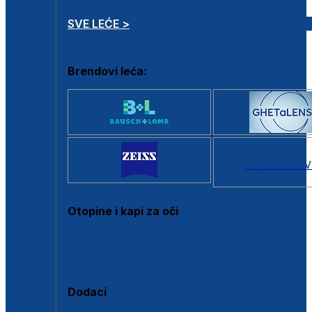
SVE LEĆE >
Brendovi leća:
SVI BRANDOV
Otopine i kapi za oči
Sve otopine za kontaktne leće
Sve kapi za oči
Dodaci