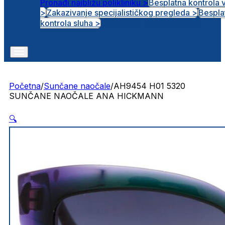
Pronađi najbližu polikliniku >
Besplatna kontrola 
>
Zakazivanje specijalističkog pregleda >
Bespla
Otvorena radna mjesta
kontrola sluha >
Početna
/
Sunčane naočale
/
AH9454 H01 5320
SUNČANE NAOČALE ANA HICKMANN
🔍