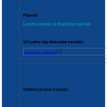
Poklon bonovi
Popusti
Loyalty popusti na dioptrijske naočale
Outlet dioptrijskih naočala
Virtualno isprobavanje naočala:
Virtualno ogledalo
KONTAKTNE LEĆE I OTOPINE
Odaberi prema trajanju:
Jednodnevne leće
Mjesečne leće