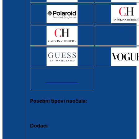
Svi brendovi >
Posebni tipovi naočala:
Okviri s clip-on dodatkom
Dodaci
Dodaci za dioptrijske naočale