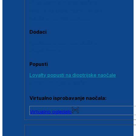
Polarizirane sunčane naočale
Fotokromatske sunčane naočale
Naočale s clip-on dodatkom
Dodaci
Dodaci za dioptrijske naočale
Poklon bonovi
Popusti
Loyalty popusti na dioptrijske naočale
Outlet dioptrijskih naočala
Virtualno isprobavanje naočala:
Virtualno ogledalo