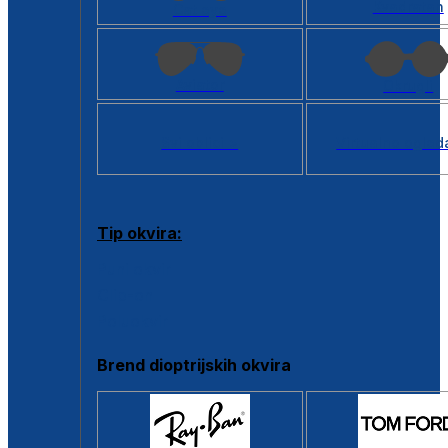
Kvadratan
Cat eye
Aviator
Okrugli
Svi oblici >
Virtualno ogled
Tip okvira:
Puni okvir
Clip-on
Poluokvir
Brend dioptrijskih okvira