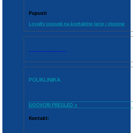
Popusti
Loyalty popusti na kontaktne leće i otopine
SVI PROIZVODI
POLIKLINIKA
UGOVORI PREGLED >
Kontakt:
0800 222 025