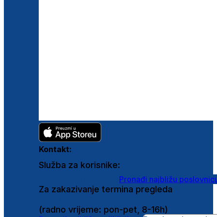
Kontakt:
Služba za korisnike:
shop@ghetaldus.hr
Pronađi najbližu poslovnic
Za zakazivanje termina pregleda
0800 222 025
(radno vrijeme: pon-pet, 8-16h)