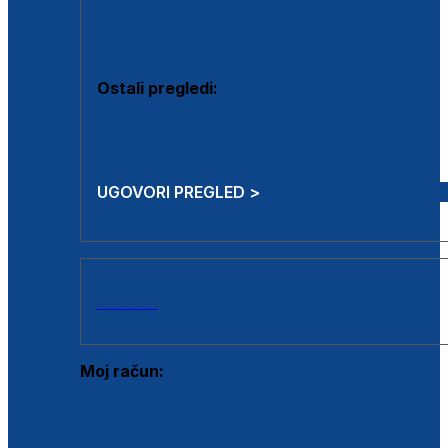
Estetska kirurgija i mali operativni zahvati
Aplikacija botoxa
Ostali pregledi:
Medicina rada
Sistematski pregled
UGOVORI PREGLED >
AKCIJE
Moj račun:
Prijava postojećeg korisnika
Registracija novog korisnika
Zaboravljena lozinka