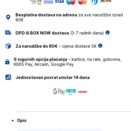
ANA
HICKMANN
Besplatna dostava na adresu
za sve narudžbe iznad
količina
80€
DPD ili BOX NOW dostava
(3-7 radnih dana)
Za narudžbe do 80€
– cijena dostave 5€
6 sigurnih opcija plaćanja
– kartice, na rate, gotovina,
KEKS Pay, Aircash, Google Pay
Jednostavan povrat unutar 14 dana
Opis