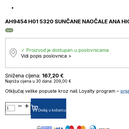
AH9454 H01 5320 SUNČANE NAOČALE ANA H
novo
✓ Proizvod je dostupan u poslovnicama
Vidi popis poslovnica >
Snižena cijena:
167,20
€
Najniža cijena u 30 dana: 209,00 €
Otključaj velike popuste kroz naš Loyalty program –
pri
AH9454
H01
Dodaj u košaricu
5320
SUNČANE
NAOČALE