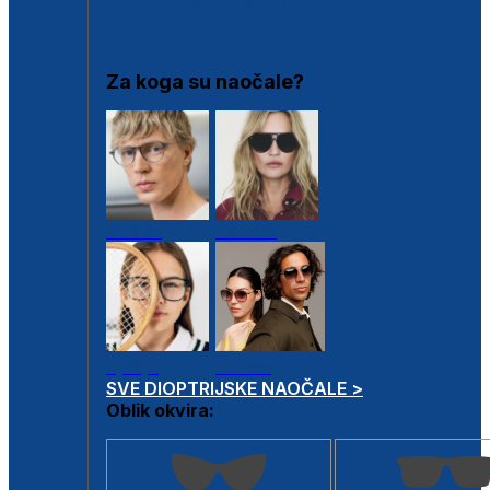
DIOPTRIJSKI OKVIRI
Za koga su naočale?
Muške
Ženske
Dječje
Unisex
SVE DIOPTRIJSKE NAOČALE >
Oblik okvira: