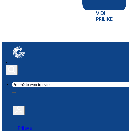
VIDI
PRILIKE
Traži
Prijava