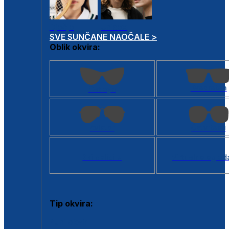
Dječje
Unisex
SVE SUNČANE NAOČALE >
Oblik okvira:
Kvadratan
Cat eye
Aviator
Četvrtasti
Svi oblici >
Virtualno ogled
Tip okvira:
Puni okvir