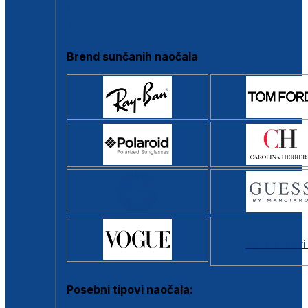
Clip-on
Poluokvir
Brend sunčanih naočala
Svi brendovi
Posebni tipovi naočala: