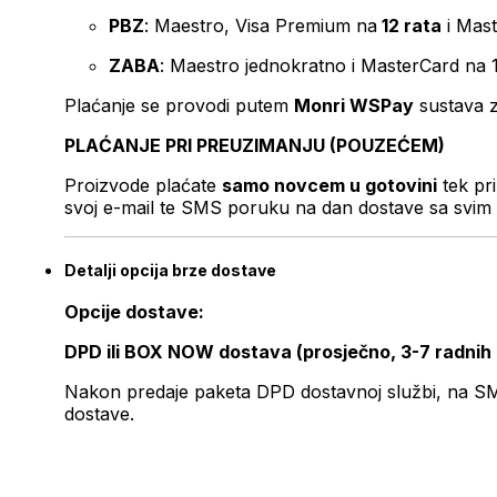
PBZ
: Maestro, Visa Premium na
12 rata
i Mas
ZABA
: Maestro jednokratno i MasterCard na 
Plaćanje se provodi putem
Monri WSPay
sustava z
PLAĆANJE PRI PREUZIMANJU (POUZEĆEM)
Proizvode plaćate
samo novcem u gotovini
tek pr
svoj e-mail te SMS poruku na dan dostave sa svim 
Detalji opcija brze dostave
Opcije dostave:
DPD ili BOX NOW dostava (prosječno, 3-7 radnih
Nakon predaje paketa DPD dostavnoj službi, na SMS 
dostave.