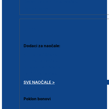
Dodaci za dioptrijske naočale
Poklon bonovi
DODACI
Dodaci za naočale:
Krpice za čišćenje
Kutijice za naočale
Sprejevi za čišćenje
Lančići za naočale
SVE NAOČALE >
Poklon bonovi
Poklon bonovi