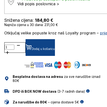
Vidi popis poslovnica >
Snižena cijena:
184,80
€
Najniža cijena u 30 dana: 231,00 €
Otključaj velike popuste kroz naš Loyalty program –
pri
AH9463
GRADIJENT SUNČANE
Dodaj u košaricu
NAOČALE
ANA
HICKMANN
količina
Besplatna dostava na adresu
za sve narudžbe iznad
80€
DPD ili BOX NOW dostava
(3-7 radnih dana)
Za narudžbe do 80€
– cijena dostave 5€