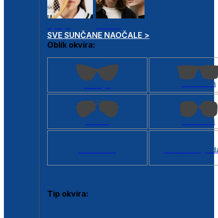
Dječje
Unisex
SVE SUNČANE NAOČALE >
Oblik okvira:
Kvadratan
Cat eye
Aviator
Četvrtasti
Svi oblici >
Virtualno ogled
Tip okvira:
Puni okvir