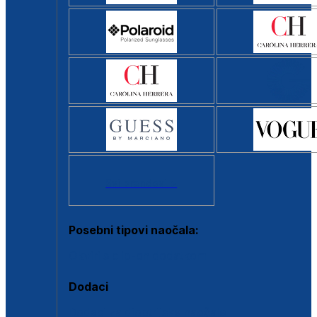
Svi brendovi >
Posebni tipovi naočala:
Okviri s clip-on dodatkom
Dodaci
Dodaci za dioptrijske naočale