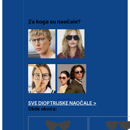
DIOPTRIJSKI OKVIRI
Za koga su naočale?
Muške
Ženske
Dječje
Unisex
SVE DIOPTRIJSKE NAOČALE >
Oblik okvira: