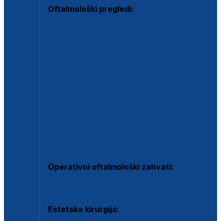
Oftalmološki pregledi:
Specijalistički oftalmološki pregled
Pregled za kontaktne leće
Pregled vidnog polja (OCT)
Dječja oftalmologija
Kontrola očnog tlaka
Drugo mišljenje oftalmologa
Retinološka ambulanta
Dijagnostika i liječenje upalnih očnih bolesti
Dijagnostika i liječenje glaukomske bolesti
Dijagnostika sive mrene ili katarakte
Operativni oftalmološki zahvati:
Ultrazvučna operacija mrene ili katarakta
Estetska kirurgija: