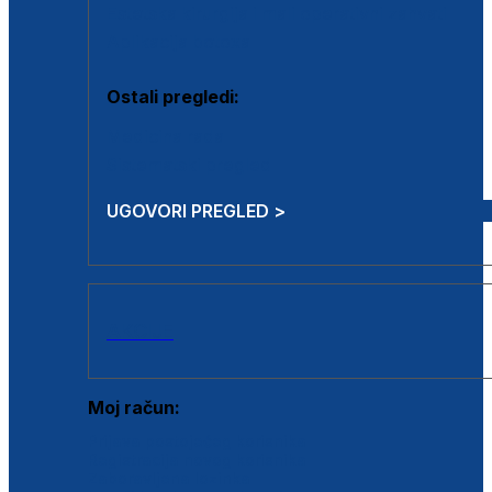
Estetska kirurgija i mali operativni zahvati
Aplikacija botoxa
Ostali pregledi:
Medicina rada
Sistematski pregled
UGOVORI PREGLED >
AKCIJE
Moj račun:
Prijava postojećeg korisnika
Registracija novog korisnika
Zaboravljena lozinka