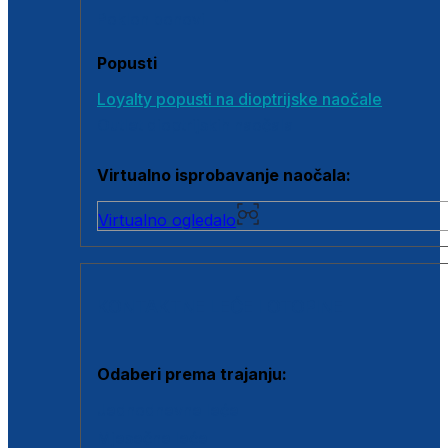
Poklon bonovi
Popusti
Loyalty popusti na dioptrijske naočale
Outlet dioptrijskih naočala
Virtualno isprobavanje naočala:
Virtualno ogledalo
KONTAKTNE LEĆE I OTOPINE
Odaberi prema trajanju:
Jednodnevne leće
Mjesečne leće