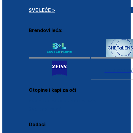
SVE LEĆE >
Brendovi leća:
SVI BRANDOV
Otopine i kapi za oči
Sve otopine za kontaktne leće
Sve kapi za oči
Dodaci