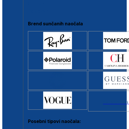
Clip-on
Poluokvir
Brend sunčanih naočala
Svi brendovi
Posebni tipovi naočala: