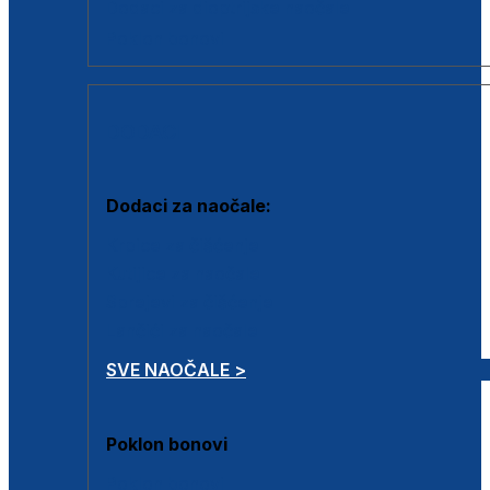
Dodaci za dioptrijske naočale
Poklon bonovi
DODACI
Dodaci za naočale:
Krpice za čišćenje
Kutijice za naočale
Sprejevi za čišćenje
Lančići za naočale
SVE NAOČALE >
Poklon bonovi
Poklon bonovi