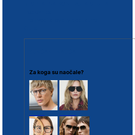
BESPLATNA KONTROLA SLUHA
Poslovnice
Proizvodi s loyalty popustima
Outlet
SUNČANE NAOČALE
Za koga su naočale?
Muške
Ženske