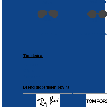
Kvadratan
Cat eye
Aviator
Okrugli
Svi oblici >
Virtualno ogled
Tip okvira:
Puni okvir
Clip-on
Poluokvir
Brend dioptrijskih okvira