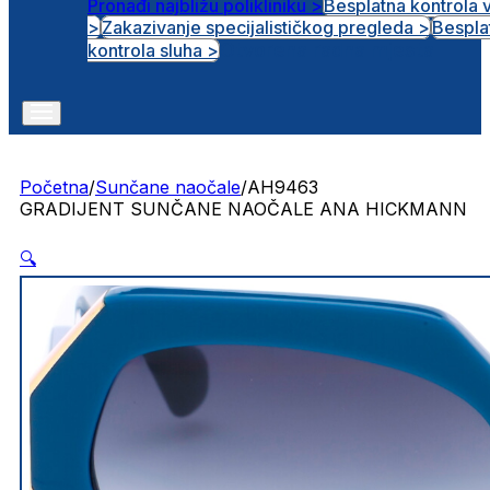
Pronađi najbližu polikliniku >
Besplatna kontrola 
>
Zakazivanje specijalističkog pregleda >
Bespla
Otvorena radna mjesta
kontrola sluha >
Početna
/
Sunčane naočale
/
AH9463
GRADIJENT SUNČANE NAOČALE ANA HICKMANN
🔍