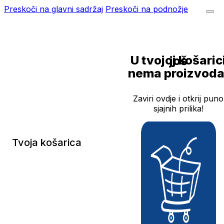
Preskoči na glavni sadržaj
Preskoči na podnožje
U tvojoj košarici još
nema proizvoda
Zaviri ovdje i otkrij puno
sjajnih prilika!
Tvoja košarica