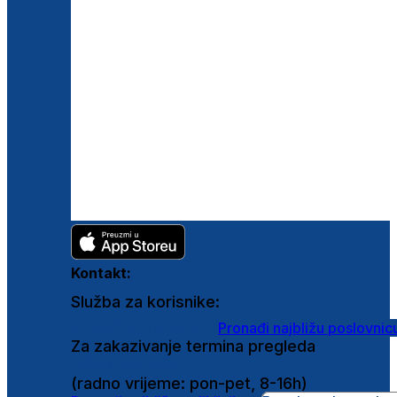
Kontakt:
Služba za korisnike:
shop@ghetaldus.hr
Pronađi najbližu poslovnic
Za zakazivanje termina pregleda
0800 222 025
(radno vrijeme: pon-pet, 8-16h)