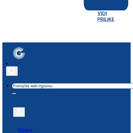
VIDI
PRILIKE
Traži
Prijava