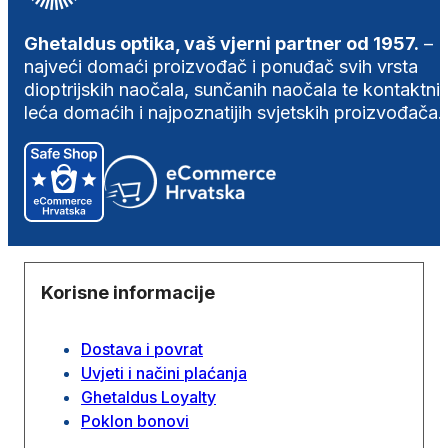
Ghetaldus optika, vaš vjerni partner od 1957.
–
najveći domaći proizvođač i ponuđač svih vrsta
dioptrijskih naočala, sunčanih naočala te kontaktni
leća domaćih i najpoznatijih svjetskih proizvođača.
Korisne informacije
Dostava i povrat
Uvjeti i načini plaćanja
Ghetaldus Loyalty
Poklon bonovi