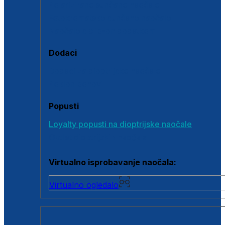
Polarizirane sunčane naočale
Fotokromatske sunčane naočale
Naočale s clip-on dodatkom
Dodaci
Dodaci za dioptrijske naočale
Poklon bonovi
Popusti
Loyalty popusti na dioptrijske naočale
Outlet dioptrijskih naočala
Virtualno isprobavanje naočala:
Virtualno ogledalo