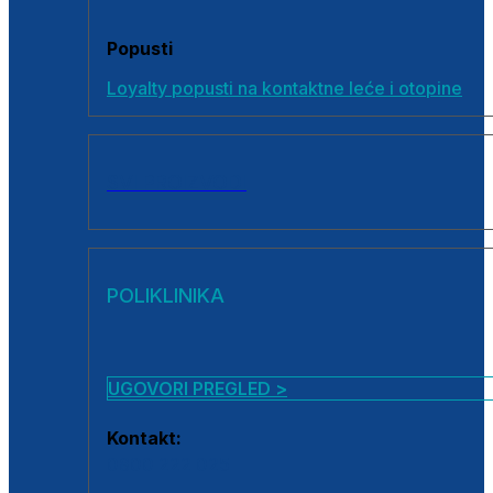
Popusti
Loyalty popusti na kontaktne leće i otopine
SVI PROIZVODI
POLIKLINIKA
UGOVORI PREGLED >
Kontakt:
0800 222 025