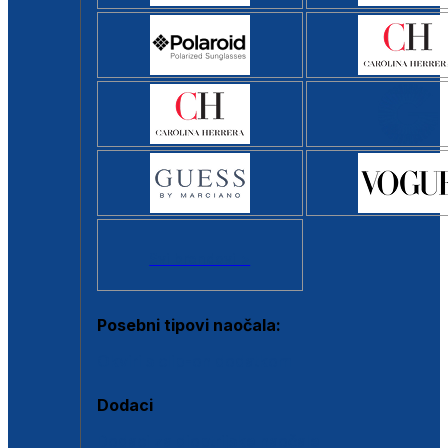
Svi brendovi >
Posebni tipovi naočala:
Okviri s clip-on dodatkom
Dodaci
Dodaci za dioptrijske naočale