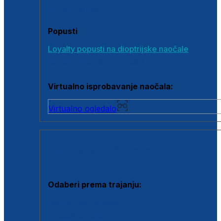
Poklon bonovi
Popusti
Loyalty popusti na dioptrijske naočale
Outlet dioptrijskih naočala
Virtualno isprobavanje naočala:
Virtualno ogledalo
KONTAKTNE LEĆE I OTOPINE
Odaberi prema trajanju:
Jednodnevne leće
Mjesečne leće