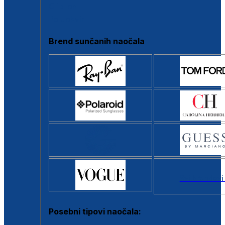
Clip-on
Poluokvir
Brend sunčanih naočala
Svi brendovi
Posebni tipovi naočala: