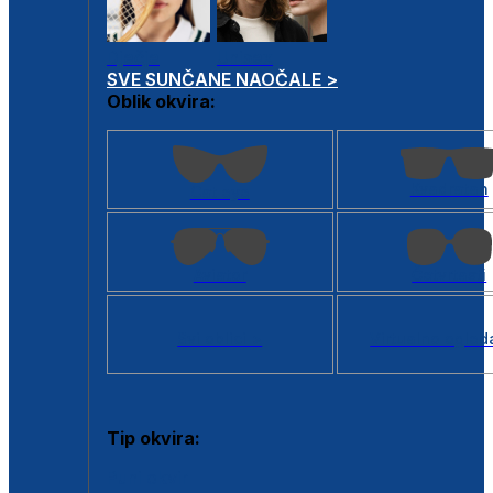
Dječje
Unisex
SVE SUNČANE NAOČALE >
Oblik okvira:
Kvadratan
Cat eye
Aviator
Četvrtasti
Svi oblici >
Virtualno ogled
Tip okvira:
Puni okvir