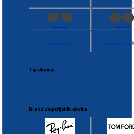
Kvadratan
Cat eye
Aviator
Okrugli
Svi oblici >
Virtualno ogled
Tip okvira:
Puni okvir
Clip-on
Poluokvir
Brend dioptrijskih okvira