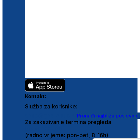
Kontakt:
Služba za korisnike:
shop@ghetaldus.hr
Pronađi najbližu poslovnic
Za zakazivanje termina pregleda
0800 222 025
(radno vrijeme: pon-pet, 8-16h)