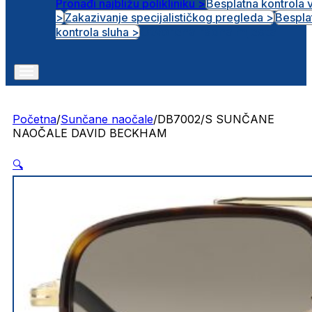
Pronađi najbližu polikliniku >
Besplatna kontrola 
>
Zakazivanje specijalističkog pregleda >
Bespla
Otvorena radna mjesta
kontrola sluha >
Početna
/
Sunčane naočale
/
DB7002/S SUNČANE
NAOČALE DAVID BECKHAM
🔍