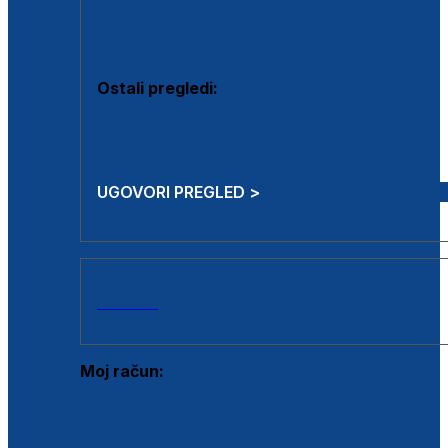
Estetska kirurgija i mali operativni zahvati
Aplikacija botoxa
Ostali pregledi:
Medicina rada
Sistematski pregled
UGOVORI PREGLED >
AKCIJE
Moj račun:
Prijava postojećeg korisnika
Registracija novog korisnika
Zaboravljena lozinka