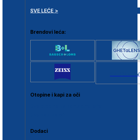
SVE LEĆE >
Brendovi leća:
SVI BRANDOV
Otopine i kapi za oči
Sve otopine za kontaktne leće
Sve kapi za oči
Dodaci