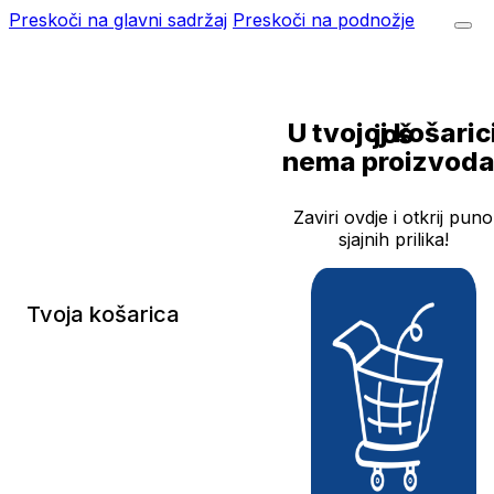
Preskoči na glavni sadržaj
Preskoči na podnožje
U tvojoj košarici još
nema proizvoda
Zaviri ovdje i otkrij puno
sjajnih prilika!
Tvoja košarica