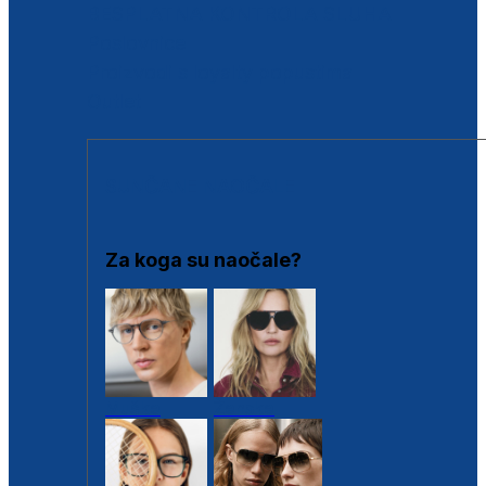
BESPLATNA KONTROLA SLUHA
Poslovnice
Proizvodi s loyalty popustima
Outlet
SUNČANE NAOČALE
Za koga su naočale?
Muške
Ženske