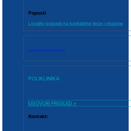
Popusti
Loyalty popusti na kontaktne leće i otopine
SVI PROIZVODI
POLIKLINIKA
UGOVORI PREGLED >
Kontakt:
0800 222 025