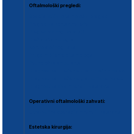
Oftalmološki pregledi:
Specijalistički oftalmološki pregled
Pregled za kontaktne leće
Pregled vidnog polja (OCT)
Dječja oftalmologija
Kontrola očnog tlaka
Drugo mišljenje oftalmologa
Retinološka ambulanta
Dijagnostika i liječenje upalnih očnih bolesti
Dijagnostika i liječenje glaukomske bolesti
Dijagnostika sive mrene ili katarakte
Operativni oftalmološki zahvati:
Ultrazvučna operacija mrene ili katarakta
Estetska kirurgija: