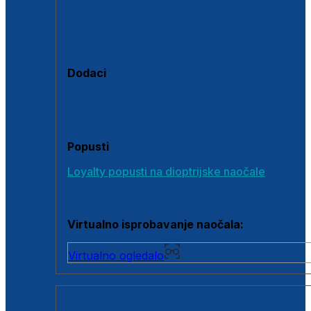
Polarizirane sunčane naočale
Fotokromatske sunčane naočale
Naočale s clip-on dodatkom
Dodaci
Dodaci za dioptrijske naočale
Poklon bonovi
Popusti
Loyalty popusti na dioptrijske naočale
Outlet dioptrijskih naočala
Virtualno isprobavanje naočala:
Virtualno ogledalo