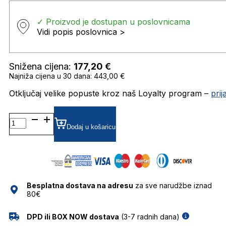
✓ Proizvod je dostupan u poslovnicama
Vidi popis poslovnica >
Snižena cijena:
177,20
€
Najniža cijena u 30 dana: 443,00 €
Otključaj velike popuste kroz naš Loyalty program –
pri
DB7002/S SUNČANE
NAOČALE
Dodaj u košaricu
DAVID
BECKHAM
količina
Besplatna dostava na adresu
za sve narudžbe iznad
80€
DPD ili BOX NOW dostava
(3-7 radnih dana)