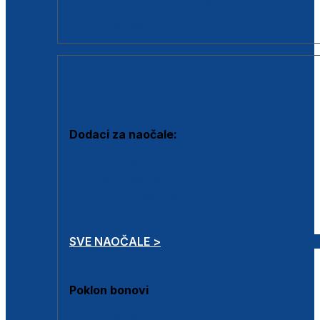
Dodaci za dioptrijske naočale
Poklon bonovi
DODACI
Dodaci za naočale:
Krpice za čišćenje
Kutijice za naočale
Sprejevi za čišćenje
Lančići za naočale
SVE NAOČALE >
Poklon bonovi
Poklon bonovi