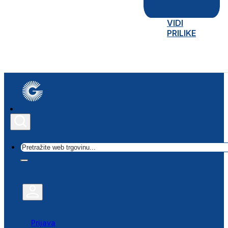
VIDI
PRILIKE
Traži
Prijava