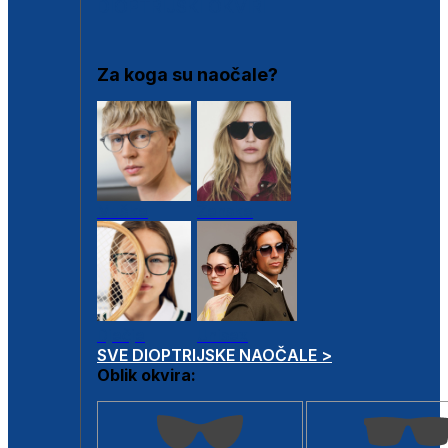
DIOPTRIJSKI OKVIRI
Za koga su naočale?
Muške
Ženske
Dječje
Unisex
SVE DIOPTRIJSKE NAOČALE >
Oblik okvira: