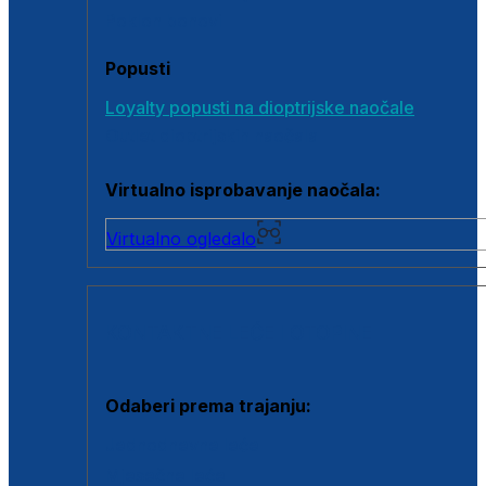
Poklon bonovi
Popusti
Loyalty popusti na dioptrijske naočale
Outlet dioptrijskih naočala
Virtualno isprobavanje naočala:
Virtualno ogledalo
KONTAKTNE LEĆE I OTOPINE
Odaberi prema trajanju:
Jednodnevne leće
Mjesečne leće