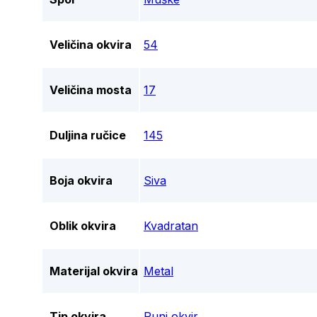
Veličina okvira
54
Veličina mosta
17
Duljina ručice
145
Boja okvira
Siva
Oblik okvira
Kvadratan
Materijal okvira
Metal
Tip okvira
Puni okvir