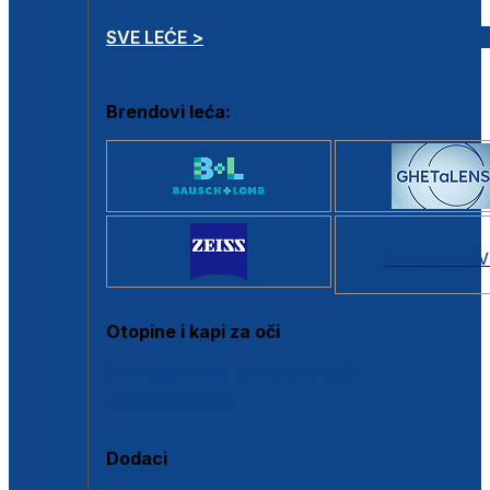
SVE LEĆE >
Brendovi leća:
SVI BRANDOV
Otopine i kapi za oči
Sve otopine za kontaktne leće
Sve kapi za oči
Dodaci