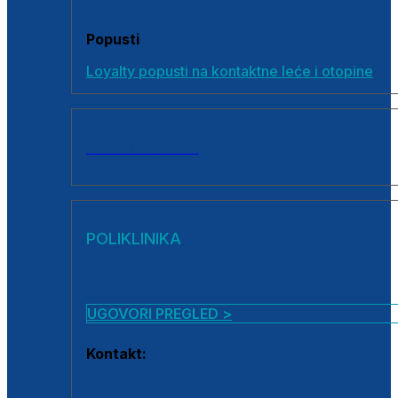
Popusti
Loyalty popusti na kontaktne leće i otopine
SVI PROIZVODI
POLIKLINIKA
UGOVORI PREGLED >
Kontakt:
0800 222 025