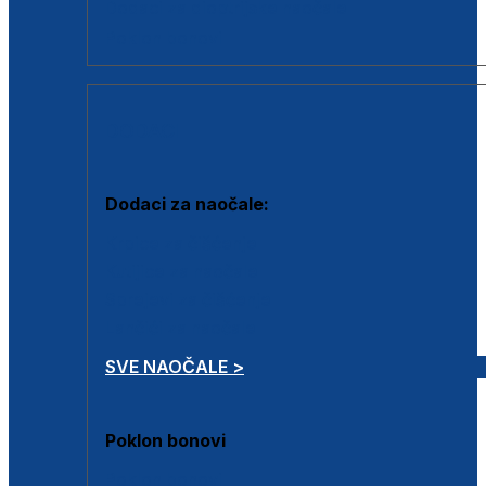
Dodaci za dioptrijske naočale
Poklon bonovi
DODACI
Dodaci za naočale:
Krpice za čišćenje
Kutijice za naočale
Sprejevi za čišćenje
Lančići za naočale
SVE NAOČALE >
Poklon bonovi
Poklon bonovi