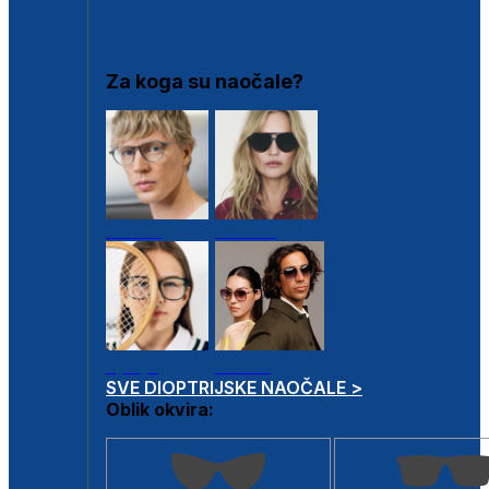
DIOPTRIJSKI OKVIRI
Za koga su naočale?
Muške
Ženske
Dječje
Unisex
SVE DIOPTRIJSKE NAOČALE >
Oblik okvira: