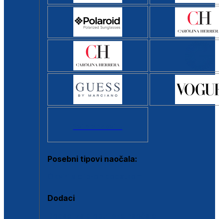
Svi brendovi >
Posebni tipovi naočala:
Okviri s clip-on dodatkom
Dodaci
Dodaci za dioptrijske naočale