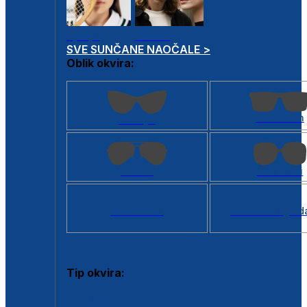
Dječje
Unisex
SVE SUNČANE NAOČALE >
Oblik okvira:
Kvadratan
Cat eye
Aviator
Četvrtasti
Svi oblici >
Virtualno ogled
Tip okvira:
Puni okvir