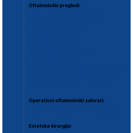
Oftalmološki pregledi:
Specijalistički oftalmološki pregled
Pregled za kontaktne leće
Pregled vidnog polja (OCT)
Dječja oftalmologija
Kontrola očnog tlaka
Drugo mišljenje oftalmologa
Retinološka ambulanta
Dijagnostika i liječenje upalnih očnih bolesti
Dijagnostika i liječenje glaukomske bolesti
Dijagnostika sive mrene ili katarakte
Operativni oftalmološki zahvati:
Ultrazvučna operacija mrene ili katarakta
Estetska kirurgija: