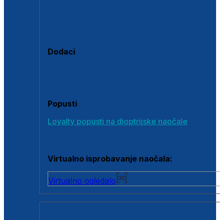
Polarizirane sunčane naočale
Fotokromatske sunčane naočale
Naočale s clip-on dodatkom
Dodaci
Dodaci za dioptrijske naočale
Poklon bonovi
Popusti
Loyalty popusti na dioptrijske naočale
Outlet dioptrijskih naočala
Virtualno isprobavanje naočala:
Virtualno ogledalo