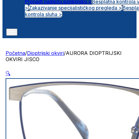
Pronađi najbližu polikliniku >
Besplatna kontrola 
>
Zakazivanje specijalističkog pregleda >
Bespla
Otvorena radna mjesta
kontrola sluha >
Početna
/
Dioptrijski okviri
/
AURORA DIOPTRIJSKI
OKVIRI JISCO
🔍