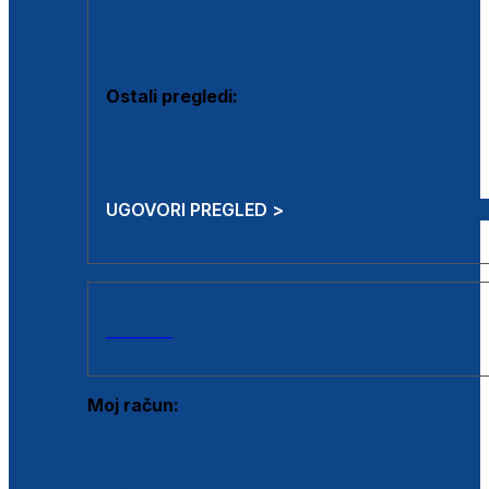
Estetska kirurgija i mali operativni zahvati
Aplikacija botoxa
Ostali pregledi:
Medicina rada
Sistematski pregled
UGOVORI PREGLED >
AKCIJE
Moj račun:
Prijava postojećeg korisnika
Registracija novog korisnika
Zaboravljena lozinka