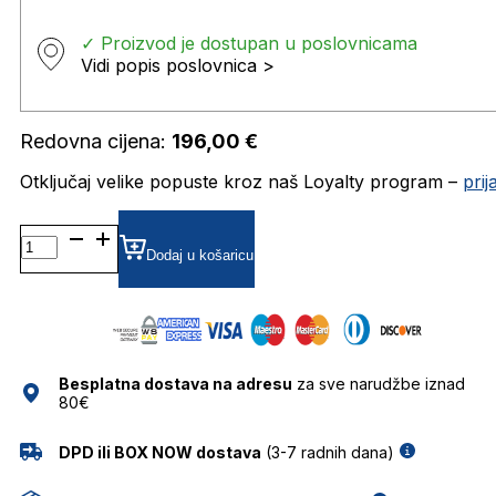
✓ Proizvod je dostupan u poslovnicama
Vidi popis poslovnica >
Redovna cijena:
196,00
€
Otključaj velike popuste kroz naš Loyalty program –
pri
AURORA DIOPTRIJSKI
OKVIRI
Dodaj u košaricu
JISCO
količina
Besplatna dostava na adresu
za sve narudžbe iznad
80€
DPD ili BOX NOW dostava
(3-7 radnih dana)