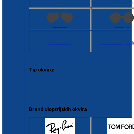
Kvadratan
Cat eye
Aviator
Okrugli
Svi oblici >
Virtualno ogled
Tip okvira:
Puni okvir
Clip-on
Poluokvir
Brend dioptrijskih okvira