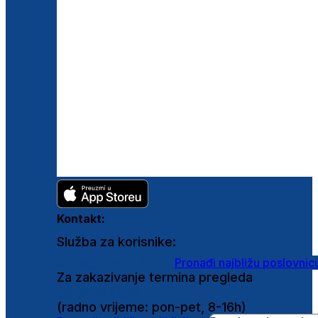
Kontakt:
Služba za korisnike:
shop@ghetaldus.hr
Pronađi najbližu poslovnic
Za zakazivanje termina pregleda
0800 222 025
(radno vrijeme: pon-pet, 8-16h)