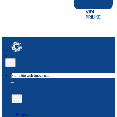
VIDI
PRILIKE
Traži
Prijava