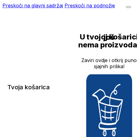
Preskoči na glavni sadržaj
Preskoči na podnožje
U tvojoj košarici još
nema proizvoda
Zaviri ovdje i otkrij puno
sjajnih prilika!
Tvoja košarica