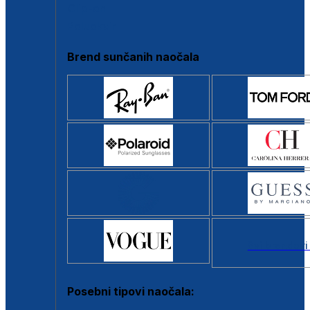
Clip-on
Poluokvir
Brend sunčanih naočala
Svi brendovi
Posebni tipovi naočala: