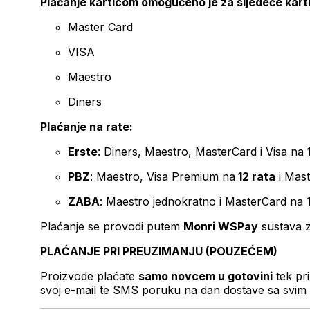
Plaćanje karticom omogućeno je za sljedeće kart
Master Card
VISA
Maestro
Diners
Plaćanje na rate:
Erste
: Diners, Maestro, MasterCard i Visa na
PBZ
: Maestro, Visa Premium na
12 rata
i Mas
ZABA
: Maestro jednokratno i MasterCard na 
Plaćanje se provodi putem
Monri WSPay
sustava z
PLAĆANJE PRI PREUZIMANJU (POUZEĆEM)
Proizvode plaćate
samo novcem u gotovini
tek pr
svoj e-mail te SMS poruku na dan dostave sa svim 