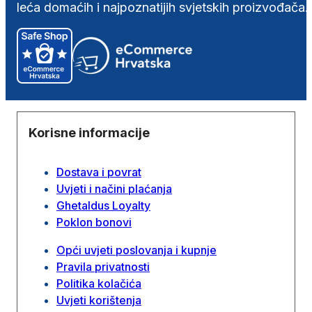
leća domaćih i najpoznatijih svjetskih proizvođača.
Korisne informacije
Dostava i povrat
Uvjeti i načini plaćanja
Ghetaldus Loyalty
Poklon bonovi
Opći uvjeti poslovanja i kupnje
Pravila privatnosti
Politika kolačića
Uvjeti korištenja