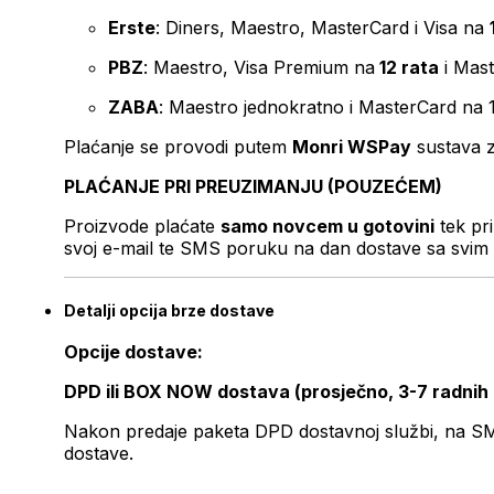
Erste
: Diners, Maestro, MasterCard i Visa na
PBZ
: Maestro, Visa Premium na
12 rata
i Mas
ZABA
: Maestro jednokratno i MasterCard na 
Plaćanje se provodi putem
Monri WSPay
sustava z
PLAĆANJE PRI PREUZIMANJU (POUZEĆEM)
Proizvode plaćate
samo novcem u gotovini
tek pr
svoj e-mail te SMS poruku na dan dostave sa svim 
Detalji opcija brze dostave
Opcije dostave:
DPD ili BOX NOW dostava (prosječno, 3-7 radnih
Nakon predaje paketa DPD dostavnoj službi, na SMS 
dostave.