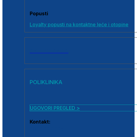
Popusti
Loyalty popusti na kontaktne leće i otopine
SVI PROIZVODI
POLIKLINIKA
UGOVORI PREGLED >
Kontakt:
0800 222 025