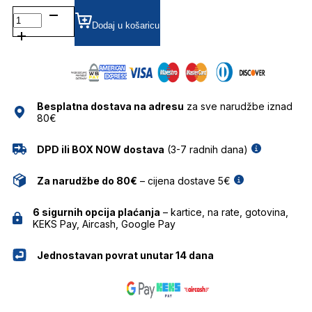
BG1860T DIOPTRIJSKI
OKVIRI
Dodaj u košaricu
BULGET
količina
Besplatna dostava na adresu
za sve narudžbe iznad
80€
DPD ili BOX NOW dostava
(3-7 radnih dana)
Za narudžbe do 80€
– cijena dostave 5€
6 sigurnih opcija plaćanja
– kartice, na rate, gotovina,
KEKS Pay, Aircash, Google Pay
Jednostavan povrat unutar 14 dana