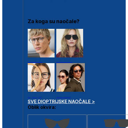
DIOPTRIJSKI OKVIRI
Za koga su naočale?
Muške
Ženske
Dječje
Unisex
SVE DIOPTRIJSKE NAOČALE >
Oblik okvira: