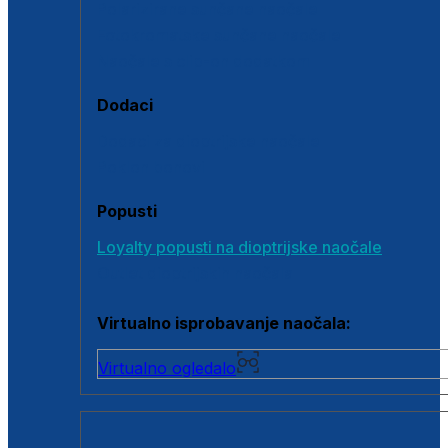
Polarizirane sunčane naočale
Fotokromatske sunčane naočale
Naočale s clip-on dodatkom
Dodaci
Dodaci za dioptrijske naočale
Poklon bonovi
Popusti
Loyalty popusti na dioptrijske naočale
Outlet dioptrijskih naočala
Virtualno isprobavanje naočala:
Virtualno ogledalo