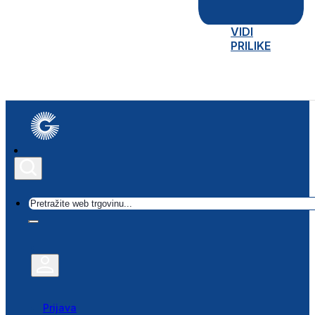
VIDI
PRILIKE
Traži
Prijava