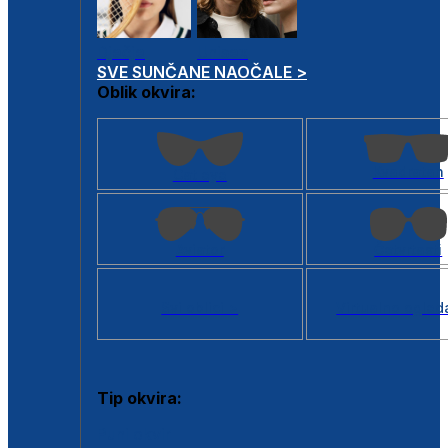
Dječje
Unisex
SVE SUNČANE NAOČALE >
Oblik okvira:
Kvadratan
Cat eye
Aviator
Četvrtasti
Svi oblici >
Virtualno ogled
Tip okvira:
Puni okvir