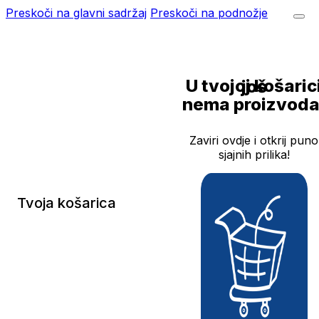
Preskoči na glavni sadržaj
Preskoči na podnožje
U tvojoj košarici još
nema proizvoda
Zaviri ovdje i otkrij puno
sjajnih prilika!
Tvoja košarica