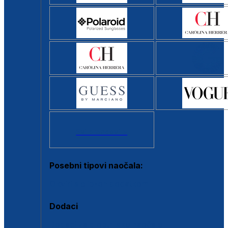
Svi brendovi >
Posebni tipovi naočala:
Okviri s clip-on dodatkom
Dodaci
Dodaci za dioptrijske naočale