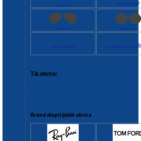
Kvadratan
Cat eye
Aviator
Okrugli
Svi oblici >
Virtualno ogled
Tip okvira:
Puni okvir
Clip-on
Poluokvir
Brend dioptrijskih okvira