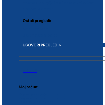
Estetska kirurgija i mali operativni zahvati
Aplikacija botoxa
Ostali pregledi:
Medicina rada
Sistematski pregled
UGOVORI PREGLED >
AKCIJE
Moj račun:
Prijava postojećeg korisnika
Registracija novog korisnika
Zaboravljena lozinka