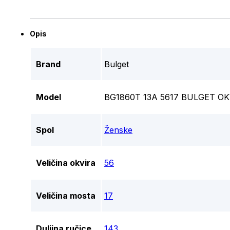
Opis
Brand
Bulget
Model
BG1860T 13A 5617 BULGET OK
Spol
Ženske
Veličina okvira
56
Veličina mosta
17
Duljina ručice
143