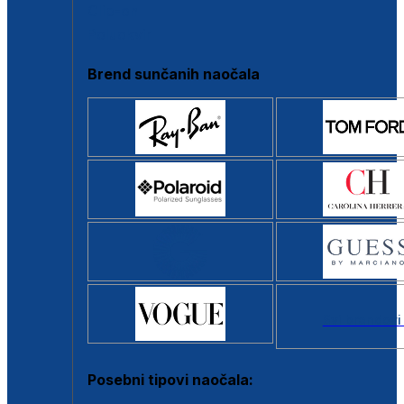
Clip-on
Poluokvir
Brend sunčanih naočala
Svi brendovi
Posebni tipovi naočala: