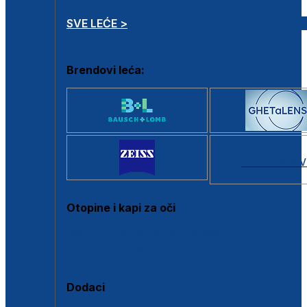
SVE LEĆE >
Brendovi leća:
SVI BRANDOV
Otopine i kapi za oči
Sve otopine za kontaktne leće
Sve kapi za oči
Dodaci