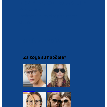
BESPLATNA KONTROLA SLUHA
Poslovnice
Proizvodi s loyalty popustima
Outlet
SUNČANE NAOČALE
Za koga su naočale?
Muške
Ženske