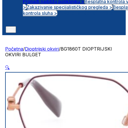
Pronađi najbližu polikliniku >
Besplatna kontrola 
>
Zakazivanje specijalističkog pregleda >
Bespla
Otvorena radna mjesta
kontrola sluha >
Početna
/
Dioptrijski okviri
/
BG1860T DIOPTRIJSKI
OKVIRI BULGET
🔍