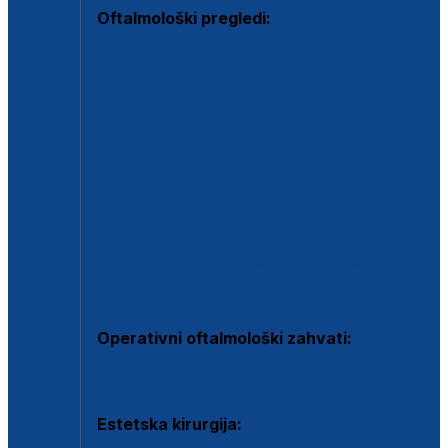
Oftalmološki pregledi:
Specijalistički oftalmološki pregled
Pregled za kontaktne leće
Pregled vidnog polja (OCT)
Dječja oftalmologija
Kontrola očnog tlaka
Drugo mišljenje oftalmologa
Retinološka ambulanta
Dijagnostika i liječenje upalnih očnih bolesti
Dijagnostika i liječenje glaukomske bolesti
Dijagnostika sive mrene ili katarakte
Operativni oftalmološki zahvati:
Ultrazvučna operacija mrene ili katarakta
Estetska kirurgija: