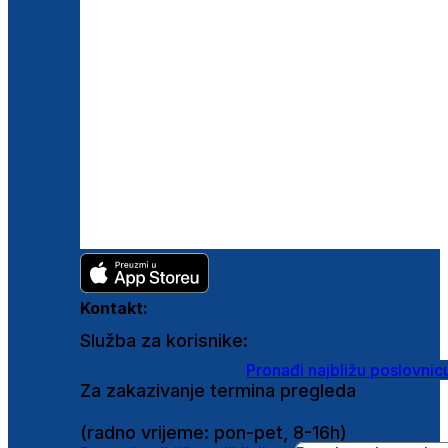
Kontakt:
Služba za korisnike:
shop@ghetaldus.hr
Pronađi najbližu poslovnic
Za zakazivanje termina pregleda
0800 222 025
(radno vrijeme: pon-pet, 8-16h)