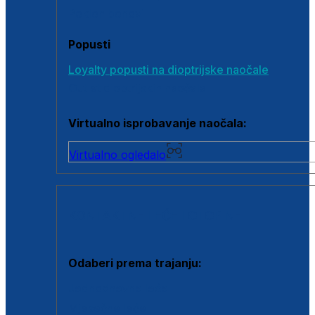
Poklon bonovi
Popusti
Loyalty popusti na dioptrijske naočale
Outlet dioptrijskih naočala
Virtualno isprobavanje naočala:
Virtualno ogledalo
KONTAKTNE LEĆE I OTOPINE
Odaberi prema trajanju:
Jednodnevne leće
Mjesečne leće