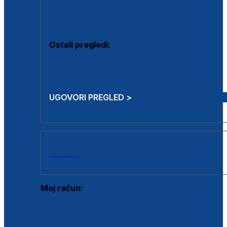
Estetska kirurgija i mali operativni zahvati
Aplikacija botoxa
Ostali pregledi:
Medicina rada
Sistematski pregled
UGOVORI PREGLED >
AKCIJE
Moj račun:
Prijava postojećeg korisnika
Registracija novog korisnika
Zaboravljena lozinka