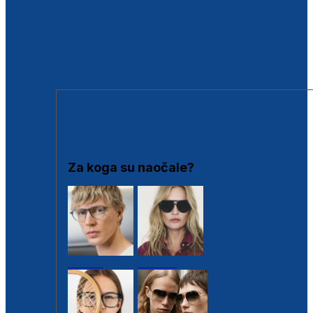
BESPLATNA KONTROLA SLUHA
Poslovnice
Proizvodi s loyalty popustima
Outlet
SUNČANE NAOČALE
Za koga su naočale?
Muške
Ženske