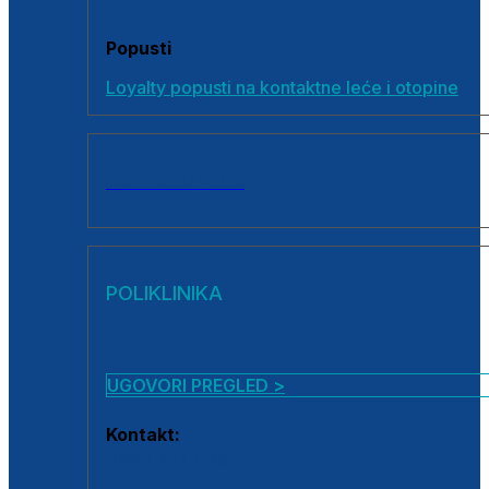
Popusti
Loyalty popusti na kontaktne leće i otopine
SVI PROIZVODI
POLIKLINIKA
UGOVORI PREGLED >
Kontakt:
0800 222 025