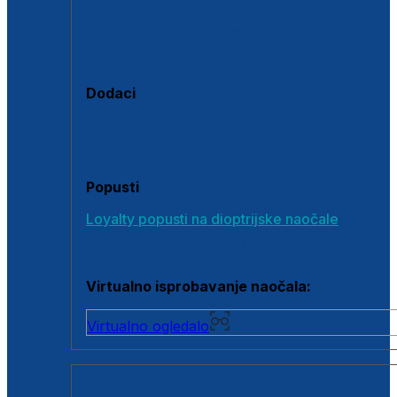
Polarizirane sunčane naočale
Fotokromatske sunčane naočale
Naočale s clip-on dodatkom
Dodaci
Dodaci za dioptrijske naočale
Poklon bonovi
Popusti
Loyalty popusti na dioptrijske naočale
Outlet dioptrijskih naočala
Virtualno isprobavanje naočala:
Virtualno ogledalo