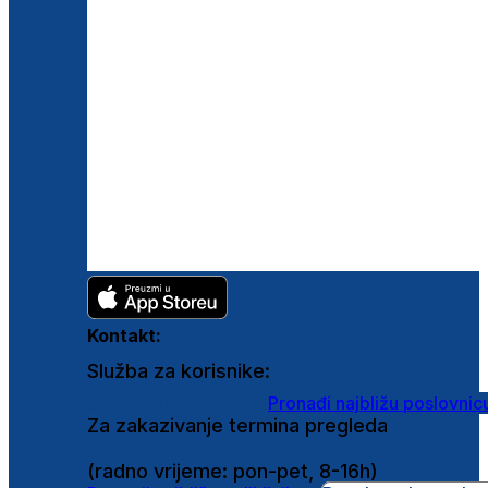
Kontakt:
Služba za korisnike:
shop@ghetaldus.hr
Pronađi najbližu poslovnic
Za zakazivanje termina pregleda
0800 222 025
(radno vrijeme: pon-pet, 8-16h)