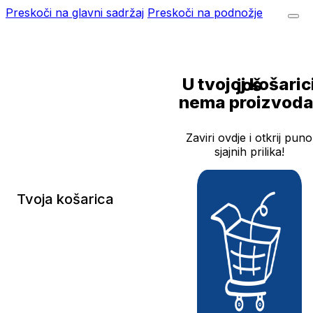
Preskoči na glavni sadržaj
Preskoči na podnožje
U tvojoj košarici još
nema proizvoda
Zaviri ovdje i otkrij puno
sjajnih prilika!
Tvoja košarica