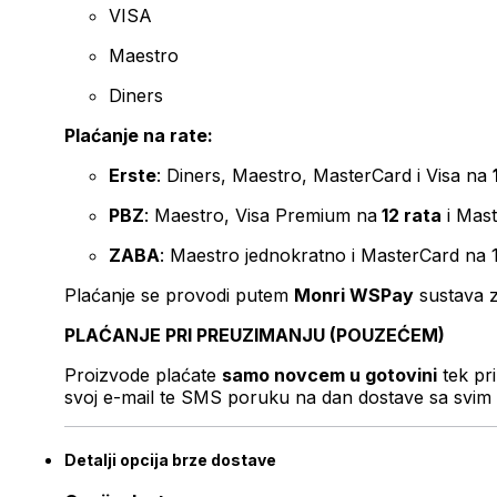
VISA
Maestro
Diners
Plaćanje na rate:
Erste
: Diners, Maestro, MasterCard i Visa na
PBZ
: Maestro, Visa Premium na
12 rata
i Mas
ZABA
: Maestro jednokratno i MasterCard na 
Plaćanje se provodi putem
Monri WSPay
sustava z
PLAĆANJE PRI PREUZIMANJU (POUZEĆEM)
Proizvode plaćate
samo novcem u gotovini
tek pr
svoj e-mail te SMS poruku na dan dostave sa svim 
Detalji opcija brze dostave