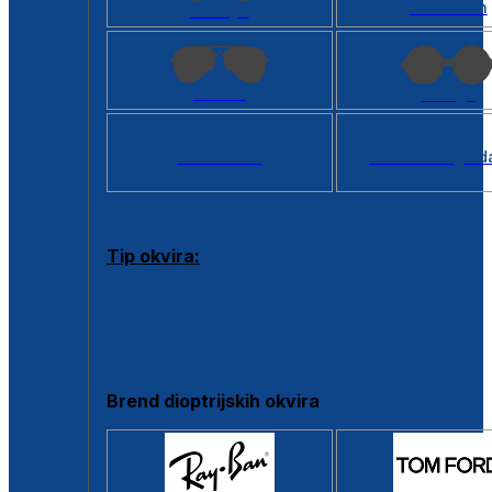
Kvadratan
Cat eye
Aviator
Okrugli
Svi oblici >
Virtualno ogled
Tip okvira:
Puni okvir
Clip-on
Poluokvir
Brend dioptrijskih okvira