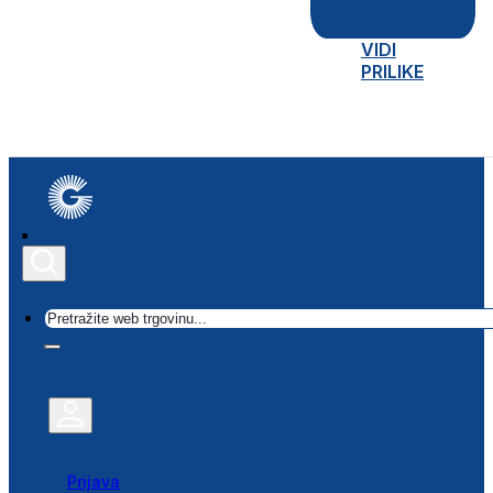
VIDI
PRILIKE
Traži
Prijava