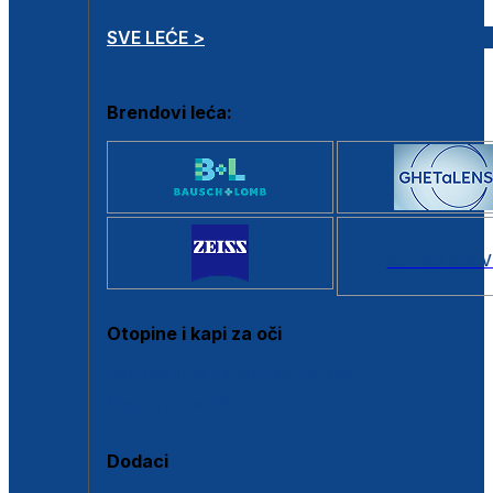
SVE LEĆE >
Brendovi leća:
SVI BRANDOV
Otopine i kapi za oči
Sve otopine za kontaktne leće
Sve kapi za oči
Dodaci