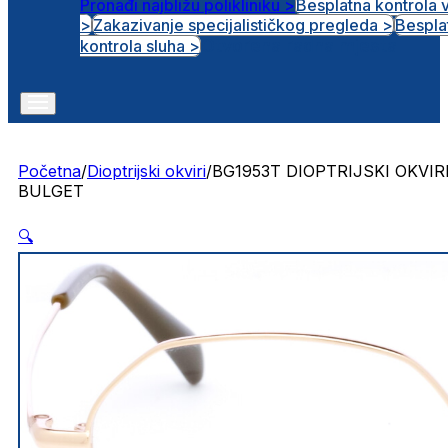
Pronađi najbližu polikliniku >
Besplatna kontrola 
>
Zakazivanje specijalističkog pregleda >
Bespla
Otvorena radna mjesta
kontrola sluha >
Početna
/
Dioptrijski okviri
/
BG1953T DIOPTRIJSKI OKVIR
BULGET
🔍