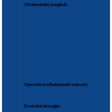
Oftalmološki pregledi:
Specijalistički oftalmološki pregled
Pregled za kontaktne leće
Pregled vidnog polja (OCT)
Dječja oftalmologija
Kontrola očnog tlaka
Drugo mišljenje oftalmologa
Retinološka ambulanta
Dijagnostika i liječenje upalnih očnih bolesti
Dijagnostika i liječenje glaukomske bolesti
Dijagnostika sive mrene ili katarakte
Operativni oftalmološki zahvati:
Ultrazvučna operacija mrene ili katarakta
Estetska kirurgija: