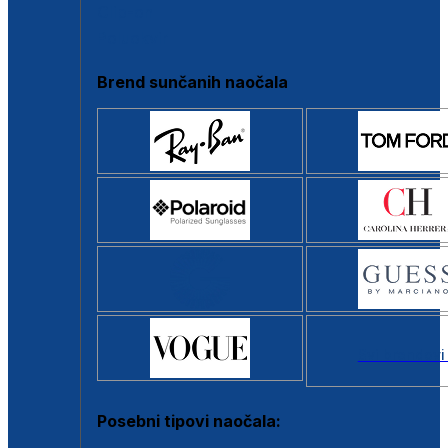
Clip-on
Poluokvir
Brend sunčanih naočala
Svi brendovi
Posebni tipovi naočala: