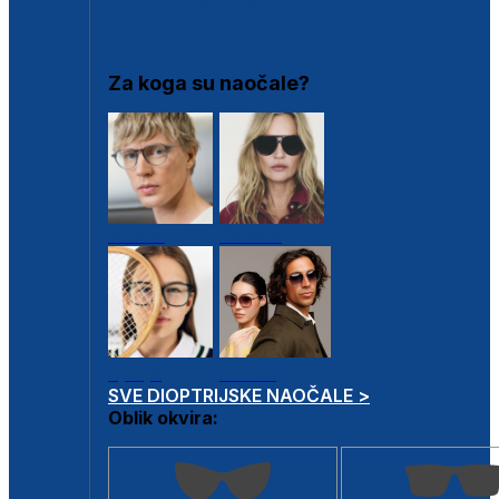
DIOPTRIJSKI OKVIRI
Za koga su naočale?
Muške
Ženske
Dječje
Unisex
SVE DIOPTRIJSKE NAOČALE >
Oblik okvira: