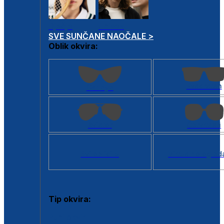
Dječje
Unisex
SVE SUNČANE NAOČALE >
Oblik okvira:
Kvadratan
Cat eye
Aviator
Četvrtasti
Svi oblici >
Virtualno ogled
Tip okvira:
Puni okvir