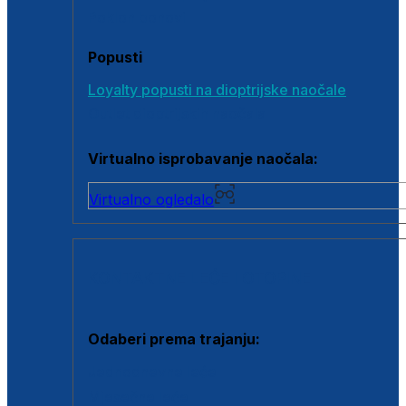
Poklon bonovi
Popusti
Loyalty popusti na dioptrijske naočale
Outlet dioptrijskih naočala
Virtualno isprobavanje naočala:
Virtualno ogledalo
KONTAKTNE LEĆE I OTOPINE
Odaberi prema trajanju:
Jednodnevne leće
Mjesečne leće