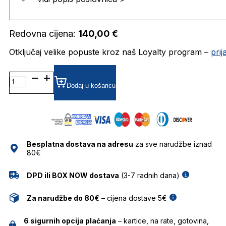
Redovna cijena:
140,00
€
Otključaj velike popuste kroz naš Loyalty program –
pri
BG1953T DIOPTRIJSKI
OKVIRI
Dodaj u košaricu
BULGET
količina
Besplatna dostava na adresu
za sve narudžbe iznad
80€
DPD ili BOX NOW dostava
(3-7 radnih dana)
Za narudžbe do 80€
– cijena dostave 5€
6 sigurnih opcija plaćanja
– kartice, na rate, gotovina,