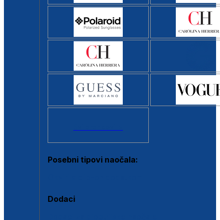
Svi brendovi >
Posebni tipovi naočala:
Okviri s clip-on dodatkom
Dodaci
Dodaci za dioptrijske naočale