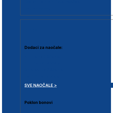
Dodaci za dioptrijske naočale
Poklon bonovi
DODACI
Dodaci za naočale:
Krpice za čišćenje
Kutijice za naočale
Sprejevi za čišćenje
Lančići za naočale
SVE NAOČALE >
Poklon bonovi
Poklon bonovi