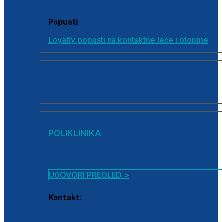
Popusti
Loyalty popusti na kontaktne leće i otopine
SVI PROIZVODI
POLIKLINIKA
UGOVORI PREGLED >
Kontakt:
0800 222 025