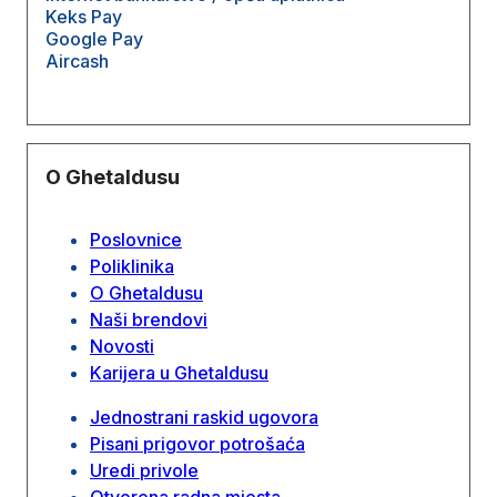
Keks Pay
Google Pay
Aircash
O Ghetaldusu
Poslovnice
Poliklinika
O Ghetaldusu
Naši brendovi
Novosti
Karijera u Ghetaldusu
Jednostrani raskid ugovora
Pisani prigovor potrošaća
Uredi privole
Otvorena radna mjesta