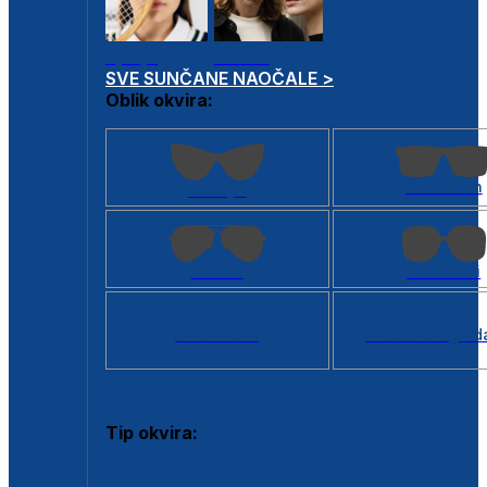
Dječje
Unisex
SVE SUNČANE NAOČALE >
Oblik okvira:
Kvadratan
Cat eye
Aviator
Četvrtasti
Svi oblici >
Virtualno ogled
Tip okvira:
Puni okvir