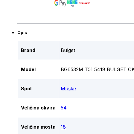
Opis
Brand
Bulget
Model
BG6532M T01 5418 BULGET O
Spol
Muške
Veličina okvira
54
Veličina mosta
18