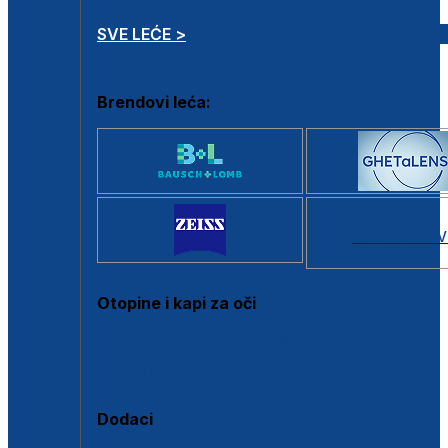
SVE LEĆE >
Brendovi leća:
SVI BRANDOV
Otopine i kapi za oči
Sve otopine za kontaktne leće
Sve kapi za oči
Dodaci