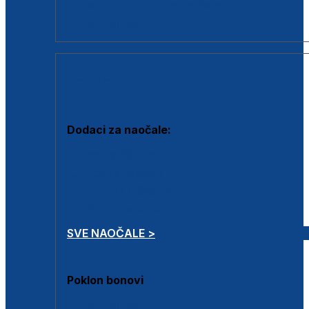
Dodaci za dioptrijske naočale
Poklon bonovi
DODACI
Dodaci za naočale:
Krpice za čišćenje
Kutijice za naočale
Sprejevi za čišćenje
Lančići za naočale
SVE NAOČALE >
Poklon bonovi
Poklon bonovi