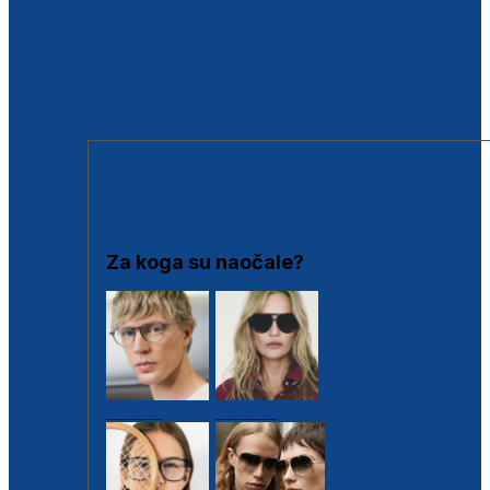
BESPLATNA KONTROLA SLUHA
Poslovnice
Proizvodi s loyalty popustima
Outlet
SUNČANE NAOČALE
Za koga su naočale?
Muške
Ženske