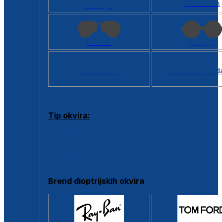
Kvadratan
Cat eye
Aviator
Okrugli
Svi oblici >
Virtualno ogled
Tip okvira:
Puni okvir
Clip-on
Poluokvir
Brend dioptrijskih okvira