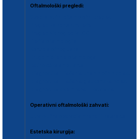
Oftalmološki pregledi:
Specijalistički oftalmološki pregled
Pregled za kontaktne leće
Pregled vidnog polja (OCT)
Dječja oftalmologija
Kontrola očnog tlaka
Drugo mišljenje oftalmologa
Retinološka ambulanta
Dijagnostika i liječenje upalnih očnih bolesti
Dijagnostika i liječenje glaukomske bolesti
Dijagnostika sive mrene ili katarakte
Operativni oftalmološki zahvati:
Ultrazvučna operacija mrene ili katarakta
Estetska kirurgija: