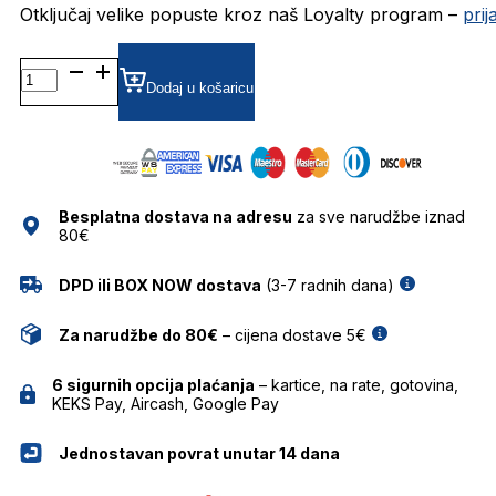
Otključaj velike popuste kroz naš Loyalty program –
pri
BG6532M DIOPTRIJSKI
OKVIRI
Dodaj u košaricu
BULGET
količina
Besplatna dostava na adresu
za sve narudžbe iznad
80€
DPD ili BOX NOW dostava
(3-7 radnih dana)
Za narudžbe do 80€
– cijena dostave 5€
6 sigurnih opcija plaćanja
– kartice, na rate, gotovina,
KEKS Pay, Aircash, Google Pay
Jednostavan povrat unutar 14 dana