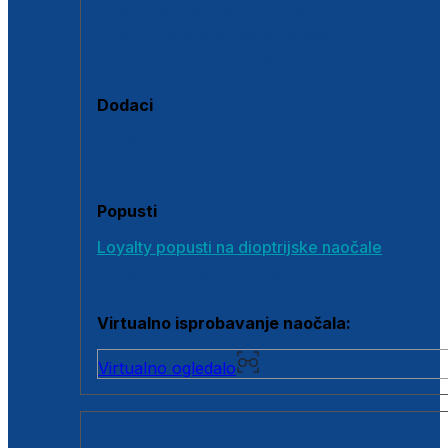
Polarizirane sunčane naočale
Fotokromatske sunčane naočale
Naočale s clip-on dodatkom
Dodaci
Dodaci za dioptrijske naočale
Poklon bonovi
Popusti
Loyalty popusti na dioptrijske naočale
Outlet dioptrijskih naočala
Virtualno isprobavanje naočala:
Virtualno ogledalo