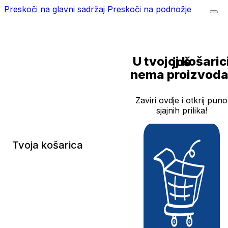
Preskoči na glavni sadržaj
Preskoči na podnožje
U tvojoj košarici još
nema proizvoda
Zaviri ovdje i otkrij puno
sjajnih prilika!
Tvoja košarica