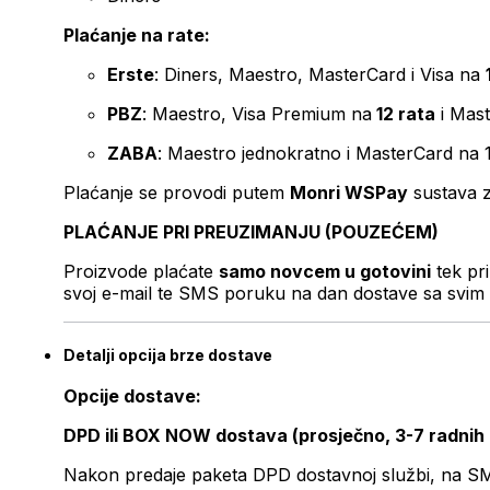
Plaćanje na rate:
Erste
: Diners, Maestro, MasterCard i Visa na
PBZ
: Maestro, Visa Premium na
12 rata
i Mas
ZABA
: Maestro jednokratno i MasterCard na 
Plaćanje se provodi putem
Monri WSPay
sustava z
PLAĆANJE PRI PREUZIMANJU (POUZEĆEM)
Proizvode plaćate
samo novcem u gotovini
tek pr
svoj e-mail te SMS poruku na dan dostave sa svim 
Detalji opcija brze dostave
Opcije dostave:
DPD ili BOX NOW dostava (prosječno, 3-7 radnih
Nakon predaje paketa DPD dostavnoj službi, na SMS 