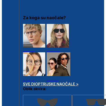
DIOPTRIJSKI OKVIRI
Za koga su naočale?
Muške
Ženske
Dječje
Unisex
SVE DIOPTRIJSKE NAOČALE >
Oblik okvira: