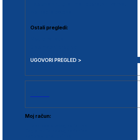
Estetska kirurgija i mali operativni zahvati
Aplikacija botoxa
Ostali pregledi:
Medicina rada
Sistematski pregled
UGOVORI PREGLED >
AKCIJE
Moj račun:
Prijava postojećeg korisnika
Registracija novog korisnika
Zaboravljena lozinka