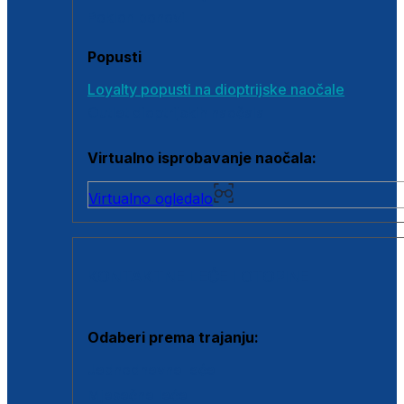
Poklon bonovi
Popusti
Loyalty popusti na dioptrijske naočale
Outlet dioptrijskih naočala
Virtualno isprobavanje naočala:
Virtualno ogledalo
KONTAKTNE LEĆE I OTOPINE
Odaberi prema trajanju:
Jednodnevne leće
Mjesečne leće