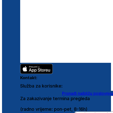
Kontakt:
Služba za korisnike:
shop@ghetaldus.hr
Pronađi najbližu poslovnic
Za zakazivanje termina pregleda
0800 222 025
(radno vrijeme: pon-pet, 8-16h)