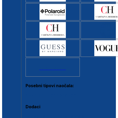
Svi brendovi >
Posebni tipovi naočala:
Okviri s clip-on dodatkom
Dodaci
Dodaci za dioptrijske naočale