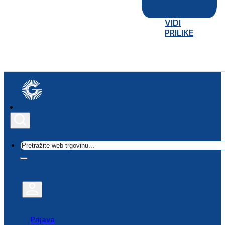
VIDI
PRILIKE
Traži
Prijava