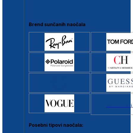
Clip-on
Poluokvir
Brend sunčanih naočala
Svi brendovi
Posebni tipovi naočala: