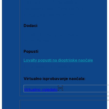
Polarizirane sunčane naočale
Fotokromatske sunčane naočale
Naočale s clip-on dodatkom
Dodaci
Dodaci za dioptrijske naočale
Poklon bonovi
Popusti
Loyalty popusti na dioptrijske naočale
Outlet dioptrijskih naočala
Virtualno isprobavanje naočala:
Virtualno ogledalo