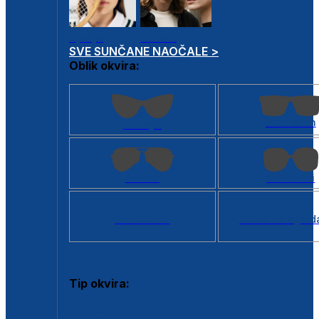
Dječje
Unisex
SVE SUNČANE NAOČALE >
Oblik okvira:
Kvadratan
Cat eye
Aviator
Četvrtasti
Svi oblici >
Virtualno ogled
Tip okvira:
Puni okvir