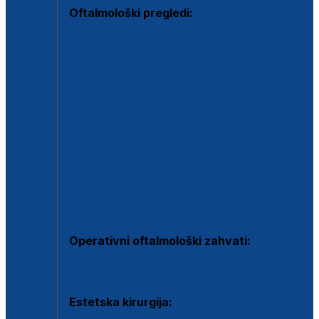
Oftalmološki pregledi:
Specijalistički oftalmološki pregled
Pregled za kontaktne leće
Pregled vidnog polja (OCT)
Dječja oftalmologija
Kontrola očnog tlaka
Drugo mišljenje oftalmologa
Retinološka ambulanta
Dijagnostika i liječenje upalnih očnih bolesti
Dijagnostika i liječenje glaukomske bolesti
Dijagnostika sive mrene ili katarakte
Operativni oftalmološki zahvati:
Ultrazvučna operacija mrene ili katarakta
Estetska kirurgija: