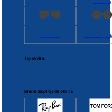
Kvadratan
Cat eye
Aviator
Okrugli
Svi oblici >
Virtualno ogled
Tip okvira:
Puni okvir
Clip-on
Poluokvir
Brend dioptrijskih okvira