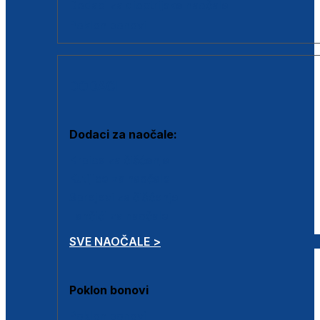
Dodaci za dioptrijske naočale
Poklon bonovi
DODACI
Dodaci za naočale:
Krpice za čišćenje
Kutijice za naočale
Sprejevi za čišćenje
Lančići za naočale
SVE NAOČALE >
Poklon bonovi
Poklon bonovi