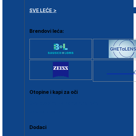
SVE LEĆE >
Brendovi leća:
SVI BRANDOV
Otopine i kapi za oči
Sve otopine za kontaktne leće
Sve kapi za oči
Dodaci