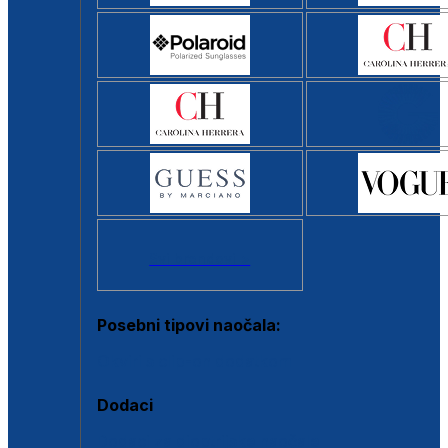
Svi brendovi >
Posebni tipovi naočala:
Okviri s clip-on dodatkom
Dodaci
Dodaci za dioptrijske naočale