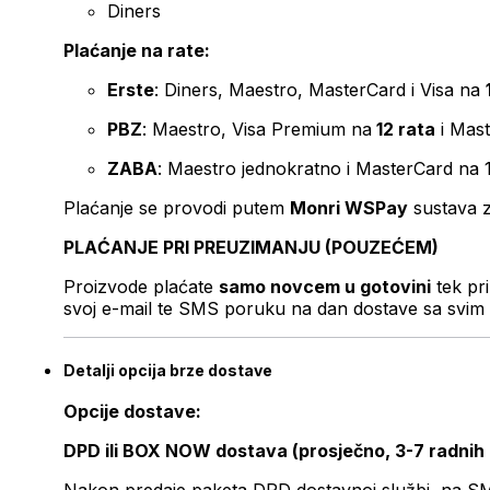
Diners
Plaćanje na rate:
Erste
: Diners, Maestro, MasterCard i Visa na
PBZ
: Maestro, Visa Premium na
12 rata
i Mas
ZABA
: Maestro jednokratno i MasterCard na 
Plaćanje se provodi putem
Monri WSPay
sustava z
PLAĆANJE PRI PREUZIMANJU (POUZEĆEM)
Proizvode plaćate
samo novcem u gotovini
tek pr
svoj e-mail te SMS poruku na dan dostave sa svim 
Detalji opcija brze dostave
Opcije dostave:
DPD ili BOX NOW dostava (prosječno, 3-7 radnih
Nakon predaje paketa DPD dostavnoj službi, na SMS 