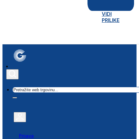
VIDI
PRILIKE
Traži
Prijava