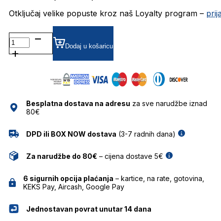
Otključaj velike popuste kroz naš Loyalty program –
pri
BG6556 DIOPTRIJSKI
OKVIRI
Dodaj u košaricu
BULGET
količina
Besplatna dostava na adresu
za sve narudžbe iznad
80€
DPD ili BOX NOW dostava
(3-7 radnih dana)
Za narudžbe do 80€
– cijena dostave 5€
6 sigurnih opcija plaćanja
– kartice, na rate, gotovina,
KEKS Pay, Aircash, Google Pay
Jednostavan povrat unutar 14 dana