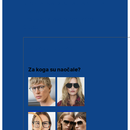
BESPLATNA KONTROLA SLUHA
Poslovnice
Proizvodi s loyalty popustima
Outlet
SUNČANE NAOČALE
Za koga su naočale?
Muške
Ženske