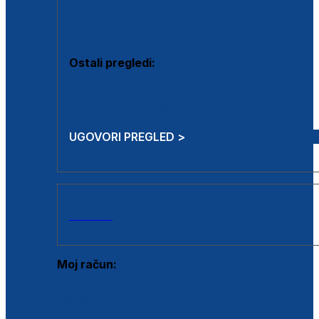
Estetska kirurgija i mali operativni zahvati
Aplikacija botoxa
Ostali pregledi:
Medicina rada
Sistematski pregled
UGOVORI PREGLED >
AKCIJE
Moj račun:
Prijava postojećeg korisnika
Registracija novog korisnika
Zaboravljena lozinka