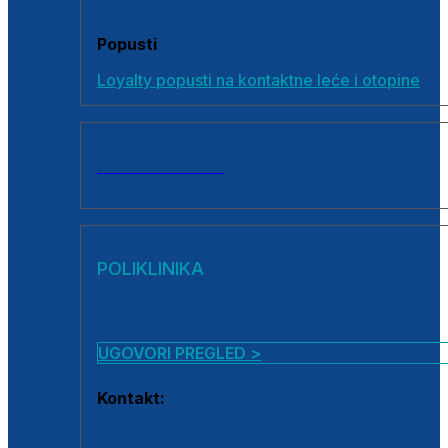
Popusti
Loyalty popusti na kontaktne leće i otopine
SVI PROIZVODI
POLIKLINIKA
UGOVORI PREGLED >
Kontakt:
0800 222 025