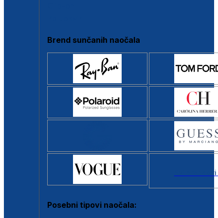
Clip-on
Poluokvir
Brend sunčanih naočala
Svi brendovi
Posebni tipovi naočala: