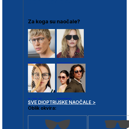
DIOPTRIJSKI OKVIRI
Za koga su naočale?
Muške
Ženske
Dječje
Unisex
SVE DIOPTRIJSKE NAOČALE >
Oblik okvira: