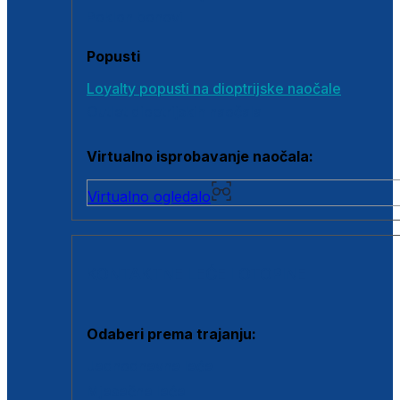
Poklon bonovi
Popusti
Loyalty popusti na dioptrijske naočale
Outlet dioptrijskih naočala
Virtualno isprobavanje naočala:
Virtualno ogledalo
KONTAKTNE LEĆE I OTOPINE
Odaberi prema trajanju:
Jednodnevne leće
Mjesečne leće