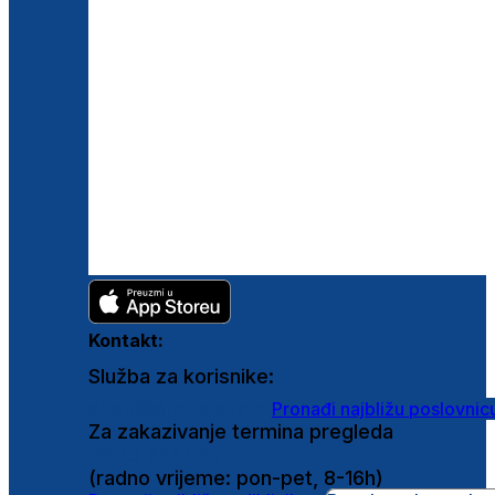
Kontakt:
Služba za korisnike:
shop@ghetaldus.hr
Pronađi najbližu poslovnic
Za zakazivanje termina pregleda
0800 222 025
(radno vrijeme: pon-pet, 8-16h)