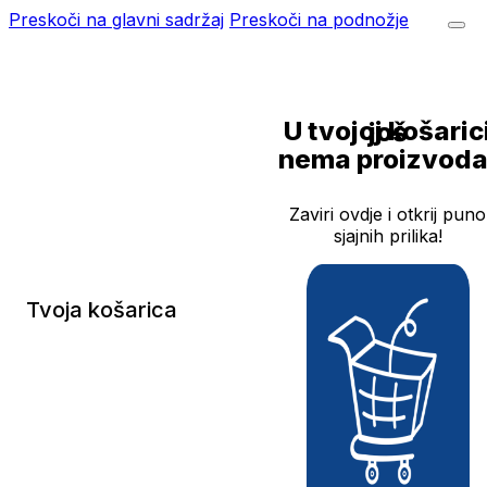
Preskoči na glavni sadržaj
Preskoči na podnožje
U tvojoj košarici još
nema proizvoda
Zaviri ovdje i otkrij puno
sjajnih prilika!
Tvoja košarica