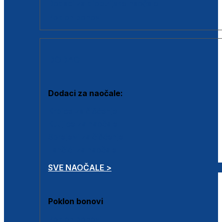
Dodaci za dioptrijske naočale
Poklon bonovi
DODACI
Dodaci za naočale:
Krpice za čišćenje
Kutijice za naočale
Sprejevi za čišćenje
Lančići za naočale
SVE NAOČALE >
Poklon bonovi
Poklon bonovi