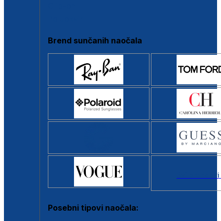
Clip-on
Poluokvir
Brend sunčanih naočala
Svi brendovi
Posebni tipovi naočala: