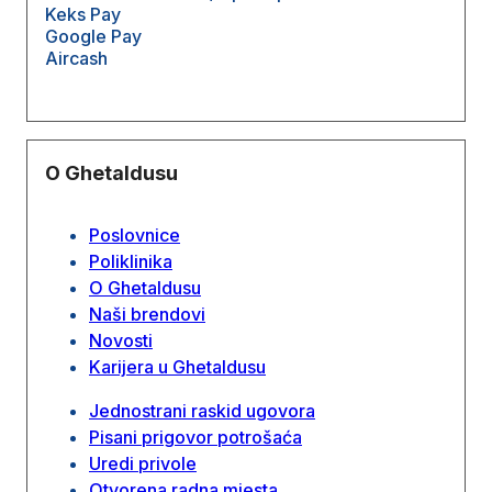
Keks Pay
Google Pay
Aircash
O Ghetaldusu
Poslovnice
Poliklinika
O Ghetaldusu
Naši brendovi
Novosti
Karijera u Ghetaldusu
Jednostrani raskid ugovora
Pisani prigovor potrošaća
Uredi privole
Otvorena radna mjesta