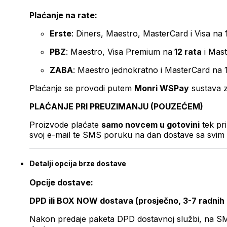
Plaćanje na rate:
Erste
: Diners, Maestro, MasterCard i Visa na
PBZ
: Maestro, Visa Premium na
12 rata
i Mas
ZABA
: Maestro jednokratno i MasterCard na 
Plaćanje se provodi putem
Monri WSPay
sustava z
PLAĆANJE PRI PREUZIMANJU (POUZEĆEM)
Proizvode plaćate
samo novcem u gotovini
tek pr
svoj e-mail te SMS poruku na dan dostave sa svim 
Detalji opcija brze dostave
Opcije dostave:
DPD ili BOX NOW dostava (prosječno, 3-7 radnih
Nakon predaje paketa DPD dostavnoj službi, na SMS 