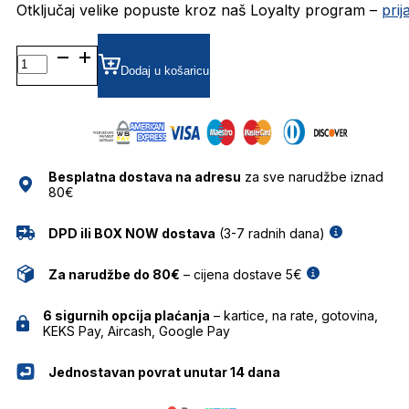
Otključaj velike popuste kroz naš Loyalty program –
pri
BG6558G DIOPTRIJSKI
OKVIRI
Dodaj u košaricu
BULGET
količina
Besplatna dostava na adresu
za sve narudžbe iznad
80€
DPD ili BOX NOW dostava
(3-7 radnih dana)
Za narudžbe do 80€
– cijena dostave 5€
6 sigurnih opcija plaćanja
– kartice, na rate, gotovina,
KEKS Pay, Aircash, Google Pay
Jednostavan povrat unutar 14 dana