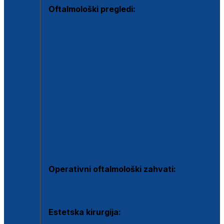
Oftalmološki pregledi:
Specijalistički oftalmološki pregled
Pregled za kontaktne leće
Pregled vidnog polja (OCT)
Dječja oftalmologija
Kontrola očnog tlaka
Drugo mišljenje oftalmologa
Retinološka ambulanta
Dijagnostika i liječenje upalnih očnih bolesti
Dijagnostika i liječenje glaukomske bolesti
Dijagnostika sive mrene ili katarakte
Operativni oftalmološki zahvati:
Ultrazvučna operacija mrene ili katarakta
Estetska kirurgija: