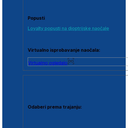
Poklon bonovi
Popusti
Loyalty popusti na dioptrijske naočale
Outlet dioptrijskih naočala
Virtualno isprobavanje naočala:
Virtualno ogledalo
KONTAKTNE LEĆE I OTOPINE
Odaberi prema trajanju:
Jednodnevne leće
Mjesečne leće