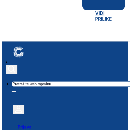
VIDI
PRILIKE
Traži
Prijava