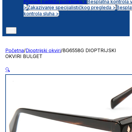
Pronađi najbližu polikliniku >
Besplatna kontrola 
>
Zakazivanje specijalističkog pregleda >
Bespla
Otvorena radna mjesta
kontrola sluha >
Početna
/
Dioptrijski okviri
/
BG6558G DIOPTRIJSKI
OKVIRI BULGET
🔍