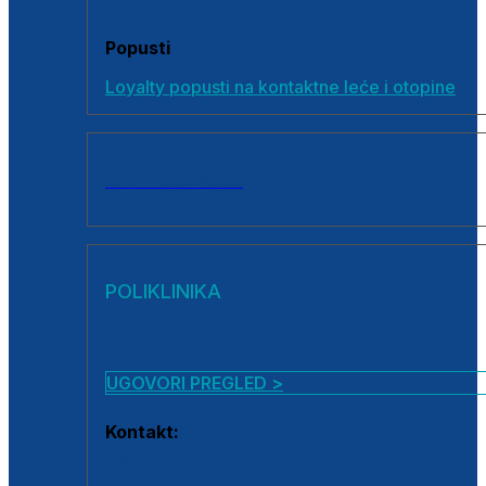
Popusti
Loyalty popusti na kontaktne leće i otopine
SVI PROIZVODI
POLIKLINIKA
UGOVORI PREGLED >
Kontakt:
0800 222 025