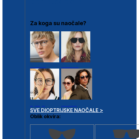
DIOPTRIJSKI OKVIRI
Za koga su naočale?
Muške
Ženske
Dječje
Unisex
SVE DIOPTRIJSKE NAOČALE >
Oblik okvira: