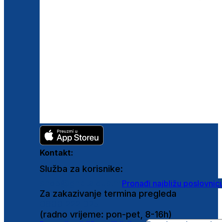
Kontakt:
Služba za korisnike:
shop@ghetaldus.hr
Pronađi najbližu poslovnic
Za zakazivanje termina pregleda
0800 222 025
(radno vrijeme: pon-pet, 8-16h)