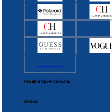
Svi brendovi >
Posebni tipovi naočala:
Okviri s clip-on dodatkom
Dodaci
Dodaci za dioptrijske naočale