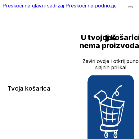
Preskoči na glavni sadržaj
Preskoči na podnožje
U tvojoj košarici još
nema proizvoda
Zaviri ovdje i otkrij puno
sjajnih prilika!
Tvoja košarica