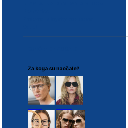
BESPLATNA KONTROLA SLUHA
Poslovnice
Proizvodi s loyalty popustima
Outlet
SUNČANE NAOČALE
Za koga su naočale?
Muške
Ženske