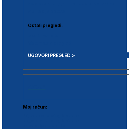
Estetska kirurgija i mali operativni zahvati
Aplikacija botoxa
Ostali pregledi:
Medicina rada
Sistematski pregled
UGOVORI PREGLED >
AKCIJE
Moj račun:
Prijava postojećeg korisnika
Registracija novog korisnika
Zaboravljena lozinka