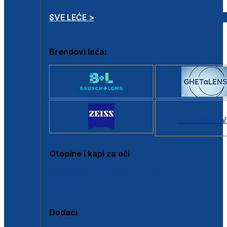
SVE LEĆE >
Brendovi leća:
SVI BRANDOV
Otopine i kapi za oči
Sve otopine za kontaktne leće
Sve kapi za oči
Dodaci