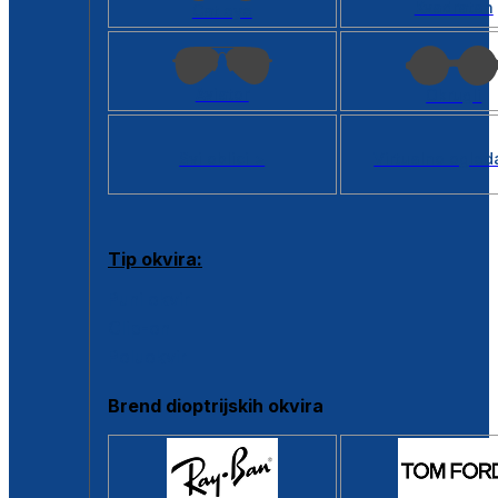
Kvadratan
Cat eye
Aviator
Okrugli
Svi oblici >
Virtualno ogled
Tip okvira:
Puni okvir
Clip-on
Poluokvir
Brend dioptrijskih okvira