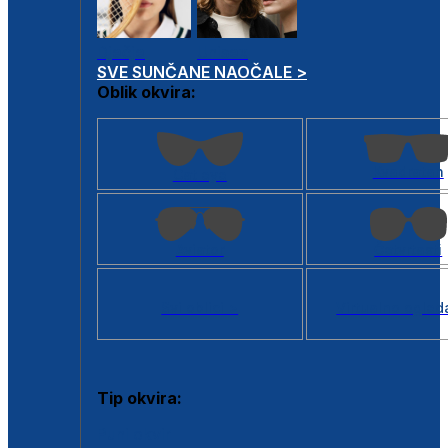
Dječje
Unisex
SVE SUNČANE NAOČALE >
Oblik okvira:
Kvadratan
Cat eye
Aviator
Četvrtasti
Svi oblici >
Virtualno ogled
Tip okvira:
Puni okvir