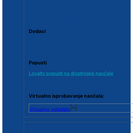
Polarizirane sunčane naočale
Fotokromatske sunčane naočale
Naočale s clip-on dodatkom
Dodaci
Dodaci za dioptrijske naočale
Poklon bonovi
Popusti
Loyalty popusti na dioptrijske naočale
Outlet dioptrijskih naočala
Virtualno isprobavanje naočala:
Virtualno ogledalo