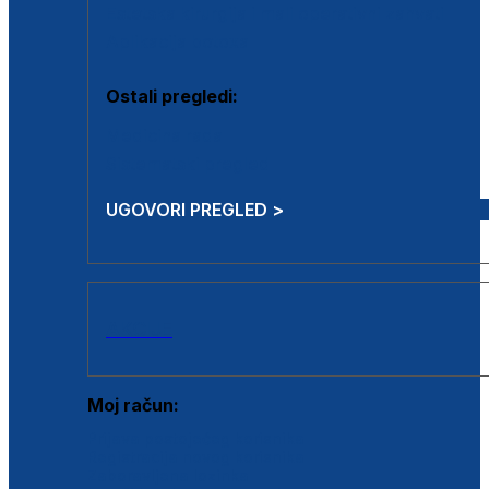
Estetska kirurgija i mali operativni zahvati
Aplikacija botoxa
Ostali pregledi:
Medicina rada
Sistematski pregled
UGOVORI PREGLED >
AKCIJE
Moj račun:
Prijava postojećeg korisnika
Registracija novog korisnika
Zaboravljena lozinka