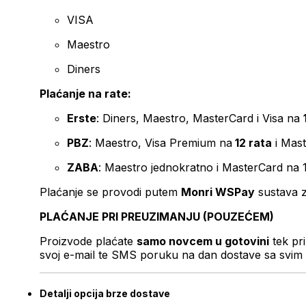
VISA
Maestro
Diners
Plaćanje na rate:
Erste
: Diners, Maestro, MasterCard i Visa na
PBZ
: Maestro, Visa Premium na
12 rata
i Mas
ZABA
: Maestro jednokratno i MasterCard na 
Plaćanje se provodi putem
Monri WSPay
sustava z
PLAĆANJE PRI PREUZIMANJU (POUZEĆEM)
Proizvode plaćate
samo novcem u gotovini
tek pr
svoj e-mail te SMS poruku na dan dostave sa svim 
Detalji opcija brze dostave