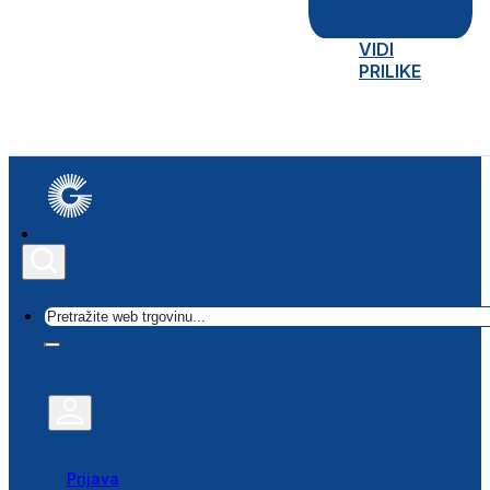
VIDI
PRILIKE
Traži
Prijava