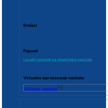
Polarizirane sunčane naočale
Fotokromatske sunčane naočale
Naočale s clip-on dodatkom
Dodaci
Dodaci za dioptrijske naočale
Poklon bonovi
Popusti
Loyalty popusti na dioptrijske naočale
Outlet dioptrijskih naočala
Virtualno isprobavanje naočala:
Virtualno ogledalo