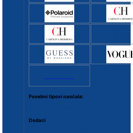
Svi brendovi >
Posebni tipovi naočala:
Okviri s clip-on dodatkom
Dodaci
Dodaci za dioptrijske naočale