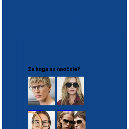
BESPLATNA KONTROLA SLUHA
Poslovnice
Proizvodi s loyalty popustima
Outlet
SUNČANE NAOČALE
Za koga su naočale?
Muške
Ženske