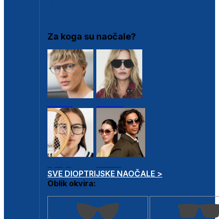
DIOPTRIJSKI OKVIRI
Za koga su naočale?
Muške
Ženske
Dječje
Unisex
SVE DIOPTRIJSKE NAOČALE >
Oblik okvira: