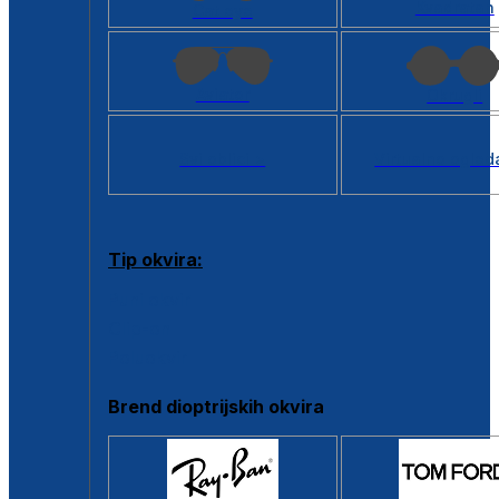
Kvadratan
Cat eye
Aviator
Okrugli
Svi oblici >
Virtualno ogled
Tip okvira:
Puni okvir
Clip-on
Poluokvir
Brend dioptrijskih okvira