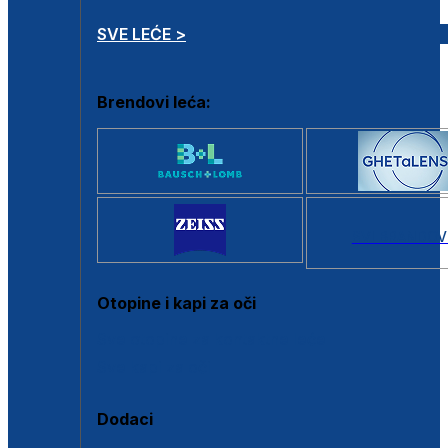
SVE LEĆE >
Brendovi leća:
SVI BRANDOV
Otopine i kapi za oči
Sve otopine za kontaktne leće
Sve kapi za oči
Dodaci