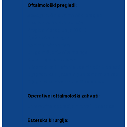
Oftalmološki pregledi:
Specijalistički oftalmološki pregled
Pregled za kontaktne leće
Pregled vidnog polja (OCT)
Dječja oftalmologija
Kontrola očnog tlaka
Drugo mišljenje oftalmologa
Retinološka ambulanta
Dijagnostika i liječenje upalnih očnih bolesti
Dijagnostika i liječenje glaukomske bolesti
Dijagnostika sive mrene ili katarakte
Operativni oftalmološki zahvati:
Ultrazvučna operacija mrene ili katarakta
Estetska kirurgija: