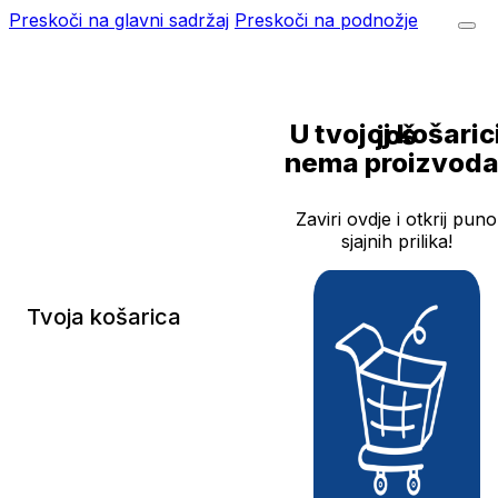
Preskoči na glavni sadržaj
Preskoči na podnožje
U tvojoj košarici još
nema proizvoda
Zaviri ovdje i otkrij puno
sjajnih prilika!
Tvoja košarica