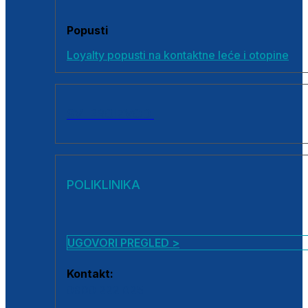
Popusti
Loyalty popusti na kontaktne leće i otopine
SVI PROIZVODI
POLIKLINIKA
UGOVORI PREGLED >
Kontakt:
0800 222 025