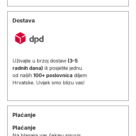
Dostava
Uživajte u brzoj dostavi
(3-5
radnih dana)
ili posjetite jednu
od naših
100+ poslovnica
diljem
Hrvatske. Uvijek smo blizu vas!
Plaćanje
Plaćanje
Na blagajni vas čekaju sigurni