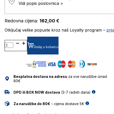
Vidi popis poslovnica >
Redovna cijena:
162,00
€
Otključaj velike popuste kroz naš Loyalty program –
pri
BG6593 DIOPTRIJSKI
OKVIRI
Dodaj u košaricu
BULGET
količina
Besplatna dostava na adresu
za sve narudžbe iznad
80€
DPD ili BOX NOW dostava
(3-7 radnih dana)
Za narudžbe do 80€
– cijena dostave 5€