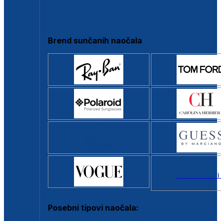
Clip-on
Poluokvir
Brend sunčanih naočala
Svi brendovi
Posebni tipovi naočala: