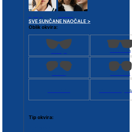
Dječje
Unisex
SVE SUNČANE NAOČALE >
Oblik okvira:
Kvadratan
Cat eye
Aviator
Četvrtasti
Svi oblici >
Virtualno ogled
Tip okvira:
Puni okvir