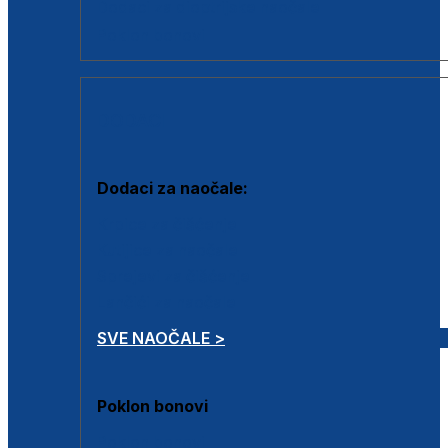
Dodaci za dioptrijske naočale
Poklon bonovi
DODACI
Dodaci za naočale:
Krpice za čišćenje
Kutijice za naočale
Sprejevi za čišćenje
Lančići za naočale
SVE NAOČALE >
Poklon bonovi
Poklon bonovi