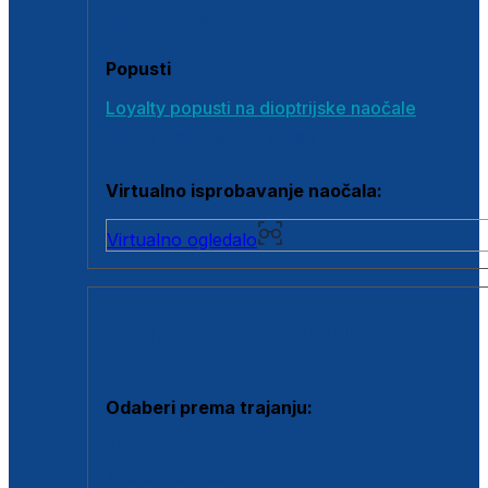
Poklon bonovi
Popusti
Loyalty popusti na dioptrijske naočale
Outlet dioptrijskih naočala
Virtualno isprobavanje naočala:
Virtualno ogledalo
KONTAKTNE LEĆE I OTOPINE
Odaberi prema trajanju:
Jednodnevne leće
Mjesečne leće