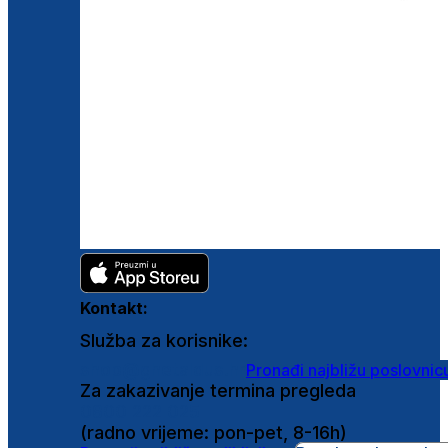
Kontakt:
Služba za korisnike:
shop@ghetaldus.hr
Pronađi najbližu poslovnic
Za zakazivanje termina pregleda
0800 222 025
(radno vrijeme: pon-pet, 8-16h)