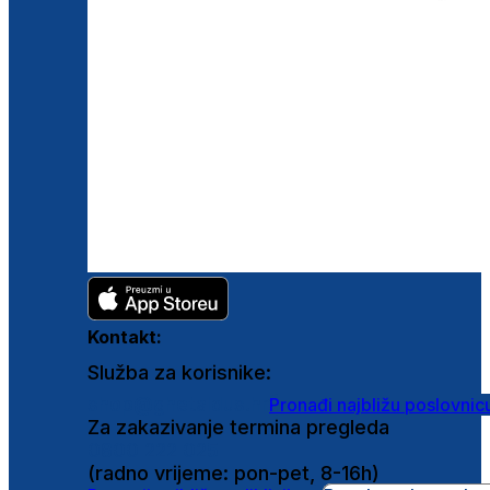
Kontakt:
Služba za korisnike:
shop@ghetaldus.hr
Pronađi najbližu poslovnic
Za zakazivanje termina pregleda
0800 222 025
(radno vrijeme: pon-pet, 8-16h)