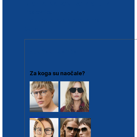
BESPLATNA KONTROLA SLUHA
Poslovnice
Proizvodi s loyalty popustima
Outlet
SUNČANE NAOČALE
Za koga su naočale?
Muške
Ženske