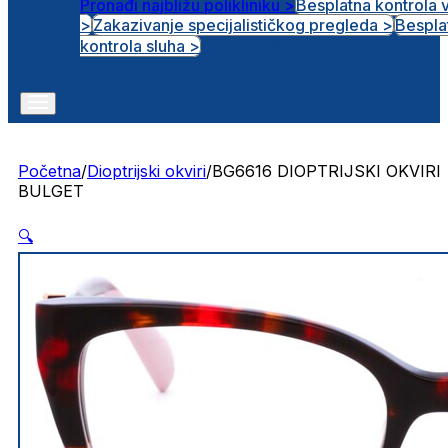
Pronađi najbližu polikliniku >
Besplatna kontrola 
>
Zakazivanje specijalističkog pregleda >
Bespla
Otvorena radna mjesta
kontrola sluha >
Početna
/
Dioptrijski okviri
/
BG6616 DIOPTRIJSKI OKVIRI
BULGET
🔍