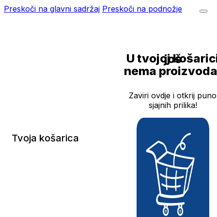
Preskoči na glavni sadržaj
Preskoči na podnožje
U tvojoj košarici još
nema proizvoda
Zaviri ovdje i otkrij puno
sjajnih prilika!
Tvoja košarica