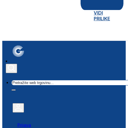
VIDI
PRILIKE
Traži
Prijava