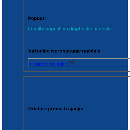
Poklon bonovi
Popusti
Loyalty popusti na dioptrijske naočale
Outlet dioptrijskih naočala
Virtualno isprobavanje naočala:
Virtualno ogledalo
KONTAKTNE LEĆE I OTOPINE
Odaberi prema trajanju:
Jednodnevne leće
Mjesečne leće