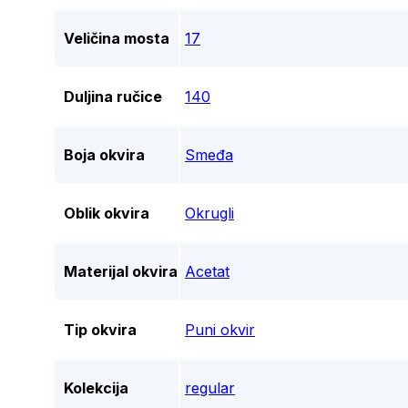
Veličina mosta
17
Duljina ručice
140
Boja okvira
Smeđa
Oblik okvira
Okrugli
Materijal okvira
Acetat
Tip okvira
Puni okvir
Kolekcija
regular