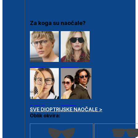
DIOPTRIJSKI OKVIRI
Za koga su naočale?
Muške
Ženske
Dječje
Unisex
SVE DIOPTRIJSKE NAOČALE >
Oblik okvira: