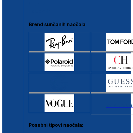
Clip-on
Poluokvir
Brend sunčanih naočala
Svi brendovi
Posebni tipovi naočala: