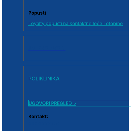
Popusti
Loyalty popusti na kontaktne leće i otopine
SVI PROIZVODI
POLIKLINIKA
UGOVORI PREGLED >
Kontakt:
0800 222 025