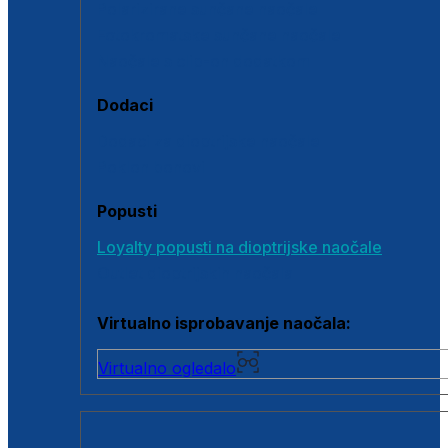
Polarizirane sunčane naočale
Fotokromatske sunčane naočale
Naočale s clip-on dodatkom
Dodaci
Dodaci za dioptrijske naočale
Poklon bonovi
Popusti
Loyalty popusti na dioptrijske naočale
Outlet dioptrijskih naočala
Virtualno isprobavanje naočala:
Virtualno ogledalo