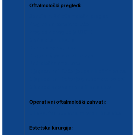
Oftalmološki pregledi:
Specijalistički oftalmološki pregled
Pregled za kontaktne leće
Pregled vidnog polja (OCT)
Dječja oftalmologija
Kontrola očnog tlaka
Drugo mišljenje oftalmologa
Retinološka ambulanta
Dijagnostika i liječenje upalnih očnih bolesti
Dijagnostika i liječenje glaukomske bolesti
Dijagnostika sive mrene ili katarakte
Operativni oftalmološki zahvati:
Ultrazvučna operacija mrene ili katarakta
Estetska kirurgija: