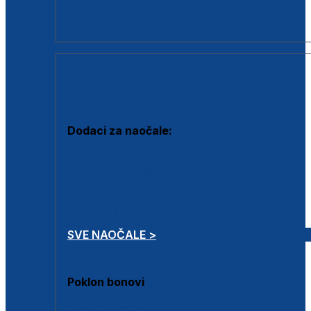
Dodaci za dioptrijske naočale
Poklon bonovi
DODACI
Dodaci za naočale:
Krpice za čišćenje
Kutijice za naočale
Sprejevi za čišćenje
Lančići za naočale
SVE NAOČALE >
Poklon bonovi
Poklon bonovi