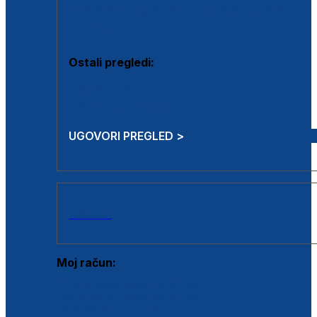
Estetska kirurgija i mali operativni zahvati
Aplikacija botoxa
Ostali pregledi:
Medicina rada
Sistematski pregled
UGOVORI PREGLED >
AKCIJE
Moj račun:
Prijava postojećeg korisnika
Registracija novog korisnika
Zaboravljena lozinka