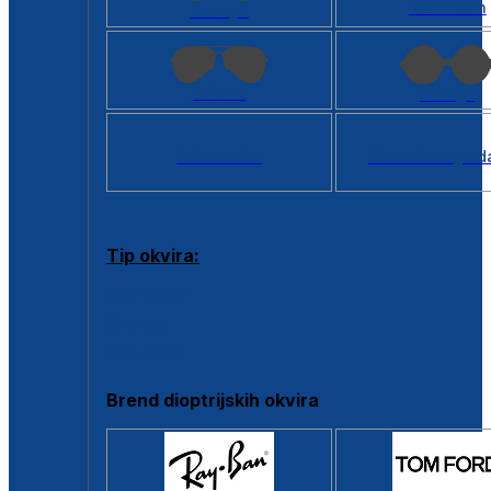
Kvadratan
Cat eye
Aviator
Okrugli
Svi oblici >
Virtualno ogled
Tip okvira:
Puni okvir
Clip-on
Poluokvir
Brend dioptrijskih okvira