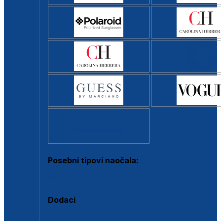
Svi brendovi >
Posebni tipovi naočala:
Okviri s clip-on dodatkom
Dodaci
Dodaci za dioptrijske naočale