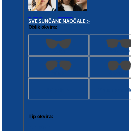
Dječje
Unisex
SVE SUNČANE NAOČALE >
Oblik okvira:
Kvadratan
Cat eye
Aviator
Četvrtasti
Svi oblici >
Virtualno ogled
Tip okvira:
Puni okvir