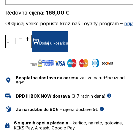
Redovna cijena:
169,00
€
Otključaj velike popuste kroz naš Loyalty program –
pri
BG6616 DIOPTRIJSKI
OKVIRI
Dodaj u košaricu
BULGET
količina
Besplatna dostava na adresu
za sve narudžbe iznad
80€
DPD ili BOX NOW dostava
(3-7 radnih dana)
Za narudžbe do 80€
– cijena dostave 5€
6 sigurnih opcija plaćanja
– kartice, na rate, gotovina,
KEKS Pay, Aircash, Google Pay