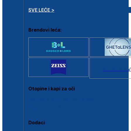
SVE LEĆE >
Brendovi leća:
SVI BRANDOV
Otopine i kapi za oči
Sve otopine za kontaktne leće
Sve kapi za oči
Dodaci