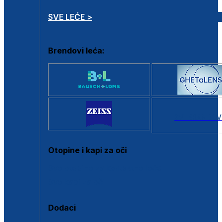
SVE LEĆE >
Brendovi leća:
SVI BRANDOV
Otopine i kapi za oči
Sve otopine za kontaktne leće
Sve kapi za oči
Dodaci