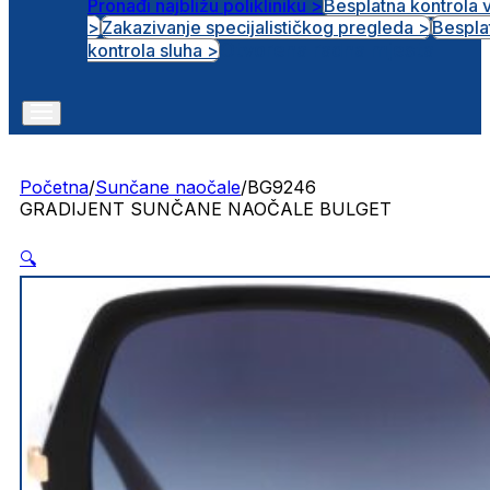
Pronađi najbližu polikliniku >
Besplatna kontrola 
>
Zakazivanje specijalističkog pregleda >
Bespla
Otvorena radna mjesta
kontrola sluha >
Početna
/
Sunčane naočale
/
BG9246
GRADIJENT SUNČANE NAOČALE BULGET
🔍