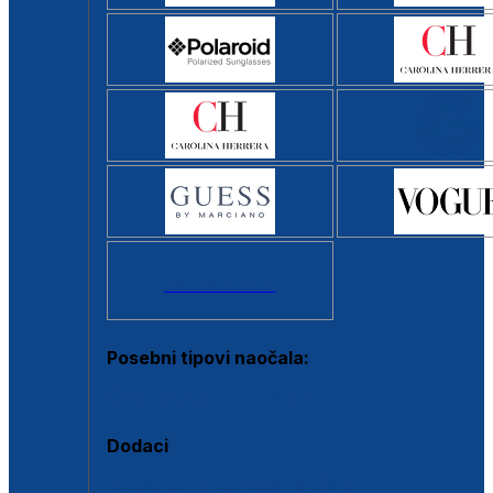
Svi brendovi >
Posebni tipovi naočala:
Okviri s clip-on dodatkom
Dodaci
Dodaci za dioptrijske naočale