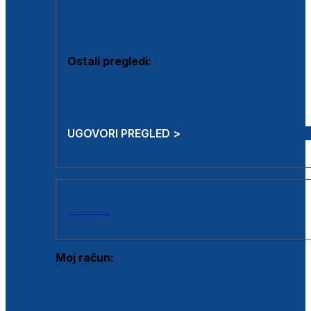
Estetska kirurgija i mali operativni zahvati
Aplikacija botoxa
Ostali pregledi:
Medicina rada
Sistematski pregled
UGOVORI PREGLED >
AKCIJE
Moj račun:
Prijava postojećeg korisnika
Registracija novog korisnika
Zaboravljena lozinka