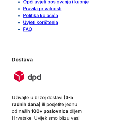
Opći uvjeti poslovanja i kupnje
Pravila privatnosti
Politika kolačića
Uvjeti korištenja
FAQ
Dostava
Uživajte u brzoj dostavi
(3-5
radnih dana)
ili posjetite jednu
od naših
100+ poslovnica
diljem
Hrvatske. Uvijek smo blizu vas!