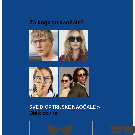
DIOPTRIJSKI OKVIRI
Za koga su naočale?
Muške
Ženske
Dječje
Unisex
SVE DIOPTRIJSKE NAOČALE >
Oblik okvira: