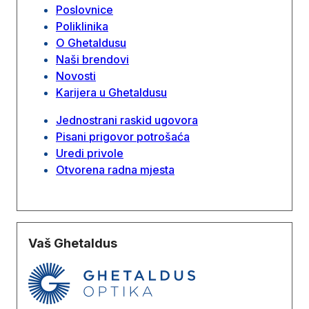
Poslovnice
Poliklinika
O Ghetaldusu
Naši brendovi
Novosti
Karijera u Ghetaldusu
Jednostrani raskid ugovora
Pisani prigovor potrošaća
Uredi privole
Otvorena radna mjesta
Vaš Ghetaldus