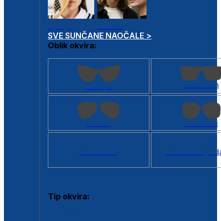
Dječje
Unisex
SVE SUNČANE NAOČALE >
Oblik okvira:
Kvadratan
Cat eye
Aviator
Četvrtasti
Svi oblici >
Virtualno ogled
Tip okvira:
Puni okvir