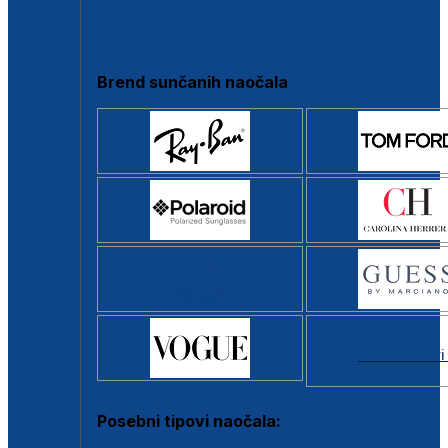
Clip-on
Poluokvir
Brend sunčanih naočala
Svi brendovi
Posebni tipovi naočala: