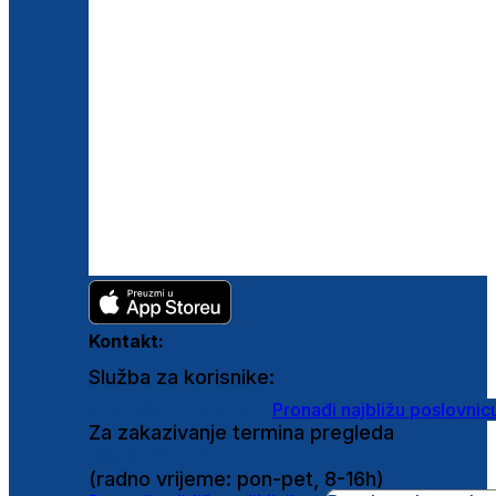
Kontakt:
Služba za korisnike:
shop@ghetaldus.hr
Pronađi najbližu poslovnic
Za zakazivanje termina pregleda
0800 222 025
(radno vrijeme: pon-pet, 8-16h)