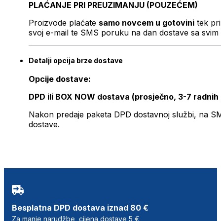
PLAĆANJE PRI PREUZIMANJU (POUZEĆEM)
Proizvode plaćate
samo novcem u gotovini
tek pr
svoj e-mail te SMS poruku na dan dostave sa svim 
Detalji opcija brze dostave
Opcije dostave:
DPD ili BOX NOW dostava (prosječno, 3-7 radnih
Nakon predaje paketa DPD dostavnoj službi, na SMS 
dostave.
Besplatna DPD dostava iznad 80 €
Za manje narudžbe, cijena dostave 5 €