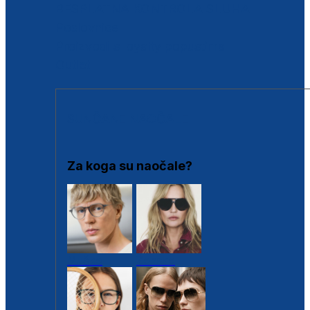
BESPLATNA KONTROLA SLUHA
Poslovnice
Proizvodi s loyalty popustima
Outlet
SUNČANE NAOČALE
Za koga su naočale?
Muške
Ženske