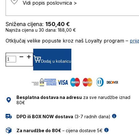
Vidi popis poslovnica >
Snižena cijena:
150,40
€
Najniža cijena u 30 dana: 188,00 €
Otključaj velike popuste kroz naš Loyalty program –
pri
BG9246
GRADIJENT SUNČANE
Dodaj u košaricu
NAOČALE
BULGET
količina
Besplatna dostava na adresu
za sve narudžbe iznad
80€
DPD ili BOX NOW dostava
(3-7 radnih dana)
Za narudžbe do 80€
– cijena dostave 5€