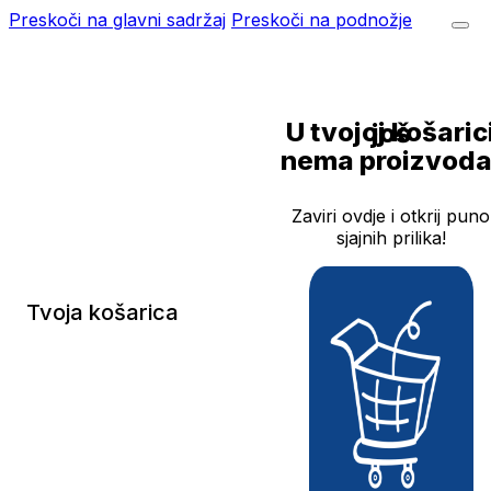
Preskoči na glavni sadržaj
Preskoči na podnožje
U tvojoj košarici još
nema proizvoda
Zaviri ovdje i otkrij puno
sjajnih prilika!
Tvoja košarica