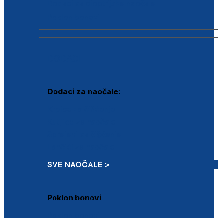
Dodaci za dioptrijske naočale
Poklon bonovi
DODACI
Dodaci za naočale:
Krpice za čišćenje
Kutijice za naočale
Sprejevi za čišćenje
Lančići za naočale
SVE NAOČALE >
Poklon bonovi
Poklon bonovi