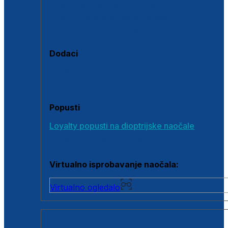
Polarizirane sunčane naočale
Fotokromatske sunčane naočale
Naočale s clip-on dodatkom
Dodaci
Dodaci za dioptrijske naočale
Poklon bonovi
Popusti
Loyalty popusti na dioptrijske naočale
Outlet dioptrijskih naočala
Virtualno isprobavanje naočala:
Virtualno ogledalo