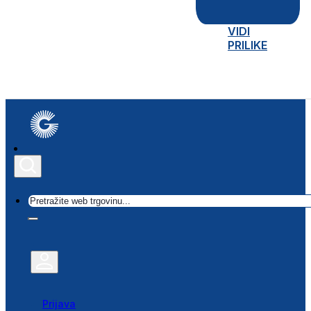
VIDI
PRILIKE
Traži
Prijava