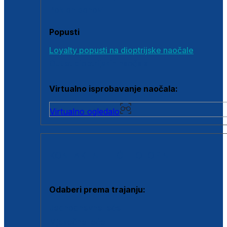
Poklon bonovi
Popusti
Loyalty popusti na dioptrijske naočale
Outlet dioptrijskih naočala
Virtualno isprobavanje naočala:
Virtualno ogledalo
KONTAKTNE LEĆE I OTOPINE
Odaberi prema trajanju:
Jednodnevne leće
Mjesečne leće