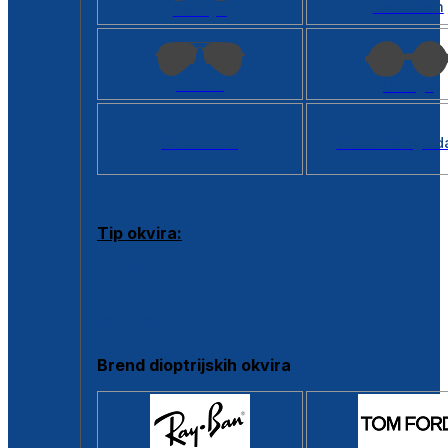
Kvadratan
Cat eye
Aviator
Okrugli
Svi oblici >
Virtualno ogled
Tip okvira:
Puni okvir
Clip-on
Poluokvir
Brend dioptrijskih okvira