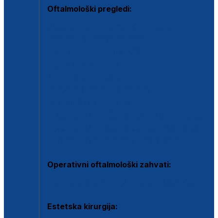
Oftalmološki pregledi:
Specijalistički oftalmološki pregled
Pregled za kontaktne leće
Pregled vidnog polja (OCT)
Dječja oftalmologija
Kontrola očnog tlaka
Drugo mišljenje oftalmologa
Retinološka ambulanta
Dijagnostika i liječenje upalnih očnih bolesti
Dijagnostika i liječenje glaukomske bolesti
Dijagnostika sive mrene ili katarakte
Operativni oftalmološki zahvati:
Ultrazvučna operacija mrene ili katarakta
Estetska kirurgija: