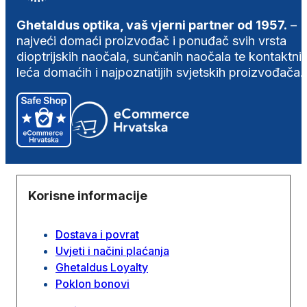
Ghetaldus optika, vaš vjerni partner od 1957.
–
najveći domaći proizvođač i ponuđač svih vrsta
dioptrijskih naočala, sunčanih naočala te kontaktni
leća domaćih i najpoznatijih svjetskih proizvođača.
Korisne informacije
Dostava i povrat
Uvjeti i načini plaćanja
Ghetaldus Loyalty
Poklon bonovi