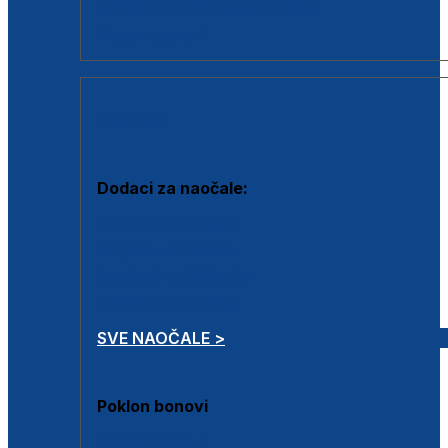
Dodaci za dioptrijske naočale
Poklon bonovi
DODACI
Dodaci za naočale:
Krpice za čišćenje
Kutijice za naočale
Sprejevi za čišćenje
Lančići za naočale
SVE NAOČALE >
Poklon bonovi
Poklon bonovi