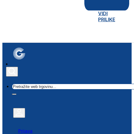
VIDI
PRILIKE
Traži
Prijava