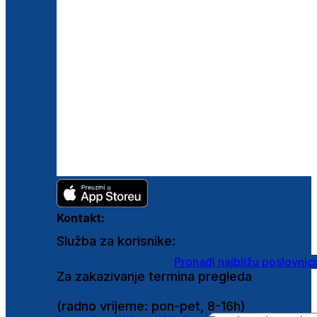
Kontakt:
Služba za korisnike:
shop@ghetaldus.hr
Pronađi najbližu poslovnic
Za zakazivanje termina pregleda
0800 222 025
(radno vrijeme: pon-pet, 8-16h)