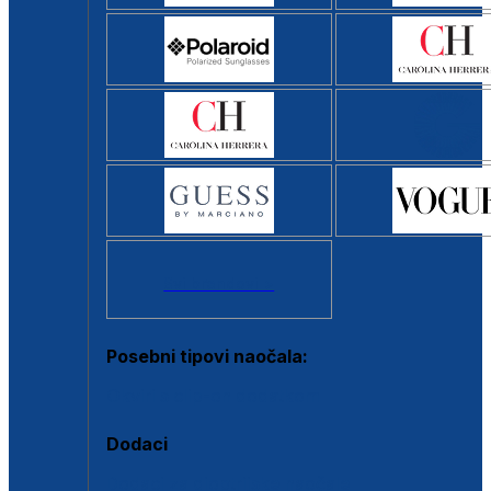
Svi brendovi >
Posebni tipovi naočala:
Okviri s clip-on dodatkom
Dodaci
Dodaci za dioptrijske naočale