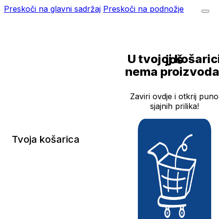
Preskoči na glavni sadržaj
Preskoči na podnožje
U tvojoj košarici još
nema proizvoda
Zaviri ovdje i otkrij puno
sjajnih prilika!
Tvoja košarica