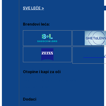
SVE LEĆE >
Brendovi leća:
SVI BRANDOV
Otopine i kapi za oči
Sve otopine za kontaktne leće
Sve kapi za oči
Dodaci