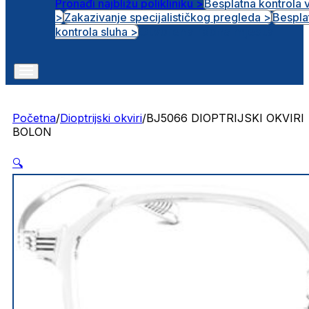
Pronađi najbližu polikliniku >
Besplatna kontrola 
>
Zakazivanje specijalističkog pregleda >
Bespla
Otvorena radna mjesta
kontrola sluha >
Početna
/
Dioptrijski okviri
/
BJ5066 DIOPTRIJSKI OKVIRI
BOLON
🔍