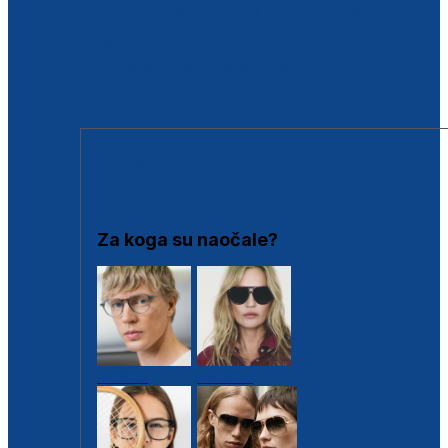
BESPLATNA KONTROLA SLUHA
Poslovnice
Proizvodi s loyalty popustima
Outlet
SUNČANE NAOČALE
Za koga su naočale?
Muške
Ženske