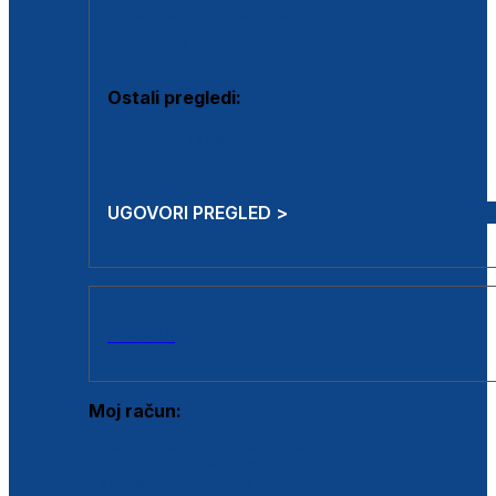
Estetska kirurgija i mali operativni zahvati
Aplikacija botoxa
Ostali pregledi:
Medicina rada
Sistematski pregled
UGOVORI PREGLED >
AKCIJE
Moj račun:
Prijava postojećeg korisnika
Registracija novog korisnika
Zaboravljena lozinka