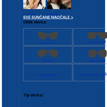
Dječje
Unisex
SVE SUNČANE NAOČALE >
Oblik okvira:
Kvadratan
Cat eye
Aviator
Četvrtasti
Svi oblici >
Virtualno ogled
Tip okvira:
Puni okvir