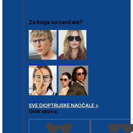
DIOPTRIJSKI OKVIRI
Za koga su naočale?
Muške
Ženske
Dječje
Unisex
SVE DIOPTRIJSKE NAOČALE >
Oblik okvira: