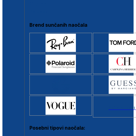
Clip-on
Poluokvir
Brend sunčanih naočala
Svi brendovi
Posebni tipovi naočala: