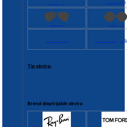
Kvadratan
Cat eye
Aviator
Okrugli
Svi oblici >
Virtualno ogled
Tip okvira:
Puni okvir
Clip-on
Poluokvir
Brend dioptrijskih okvira