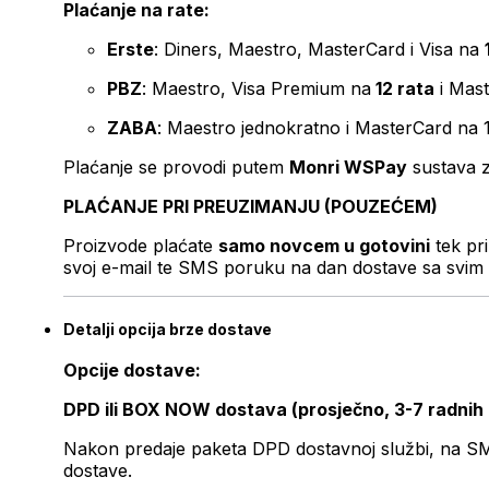
Plaćanje na rate:
Erste
: Diners, Maestro, MasterCard i Visa na
PBZ
: Maestro, Visa Premium na
12 rata
i Mas
ZABA
: Maestro jednokratno i MasterCard na 
Plaćanje se provodi putem
Monri WSPay
sustava z
PLAĆANJE PRI PREUZIMANJU (POUZEĆEM)
Proizvode plaćate
samo novcem u gotovini
tek pr
svoj e-mail te SMS poruku na dan dostave sa svim 
Detalji opcija brze dostave
Opcije dostave:
DPD ili BOX NOW dostava (prosječno, 3-7 radnih
Nakon predaje paketa DPD dostavnoj službi, na SMS 
dostave.