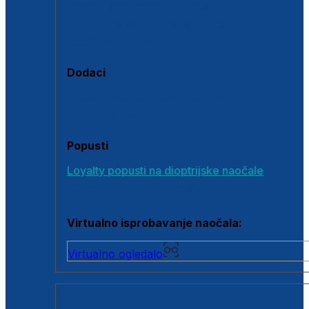
Polarizirane sunčane naočale
Fotokromatske sunčane naočale
Naočale s clip-on dodatkom
Dodaci
Dodaci za dioptrijske naočale
Poklon bonovi
Popusti
Loyalty popusti na dioptrijske naočale
Outlet dioptrijskih naočala
Virtualno isprobavanje naočala:
Virtualno ogledalo