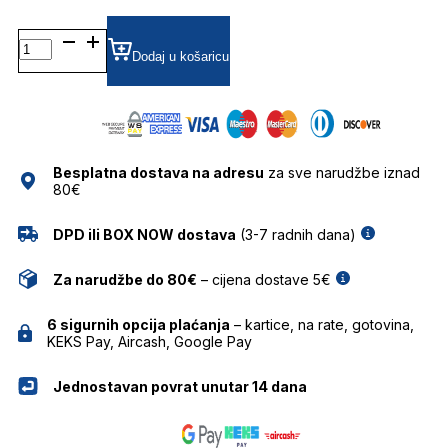
BJ5066 DIOPTRIJSKI
OKVIRI
Dodaj u košaricu
BOLON
količina
Besplatna dostava na adresu
za sve narudžbe iznad
80€
DPD ili BOX NOW dostava
(3-7 radnih dana)
Za narudžbe do 80€
– cijena dostave 5€
6 sigurnih opcija plaćanja
– kartice, na rate, gotovina,
KEKS Pay, Aircash, Google Pay
Jednostavan povrat unutar 14 dana