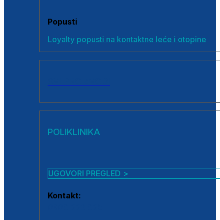
Popusti
Loyalty popusti na kontaktne leće i otopine
SVI PROIZVODI
POLIKLINIKA
UGOVORI PREGLED >
Kontakt:
0800 222 025