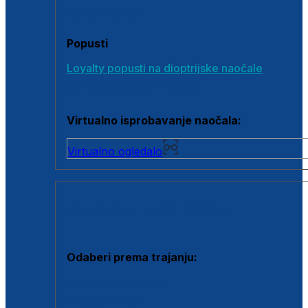
Poklon bonovi
Popusti
Loyalty popusti na dioptrijske naočale
Outlet dioptrijskih naočala
Virtualno isprobavanje naočala:
Virtualno ogledalo
KONTAKTNE LEĆE I OTOPINE
Odaberi prema trajanju:
Jednodnevne leće
Mjesečne leće