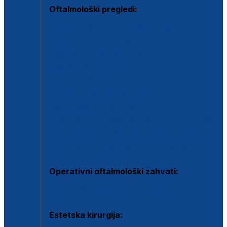
Oftalmološki pregledi:
Specijalistički oftalmološki pregled
Pregled za kontaktne leće
Pregled vidnog polja (OCT)
Dječja oftalmologija
Kontrola očnog tlaka
Drugo mišljenje oftalmologa
Retinološka ambulanta
Dijagnostika i liječenje upalnih očnih bolesti
Dijagnostika i liječenje glaukomske bolesti
Dijagnostika sive mrene ili katarakte
Operativni oftalmološki zahvati:
Ultrazvučna operacija mrene ili katarakta
Estetska kirurgija: