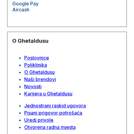
Google Pay
Aircash
O Ghetaldusu
Poslovnice
Poliklinika
O Ghetaldusu
Naši brendovi
Novosti
Karijera u Ghetaldusu
Jednostrani raskid ugovora
Pisani prigovor potrošaća
Uredi privole
Otvorena radna mjesta