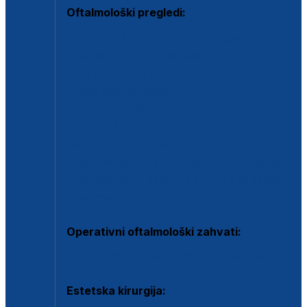
Oftalmološki pregledi:
Specijalistički oftalmološki pregled
Pregled za kontaktne leće
Pregled vidnog polja (OCT)
Dječja oftalmologija
Kontrola očnog tlaka
Drugo mišljenje oftalmologa
Retinološka ambulanta
Dijagnostika i liječenje upalnih očnih bolesti
Dijagnostika i liječenje glaukomske bolesti
Dijagnostika sive mrene ili katarakte
Operativni oftalmološki zahvati:
Ultrazvučna operacija mrene ili katarakta
Estetska kirurgija: