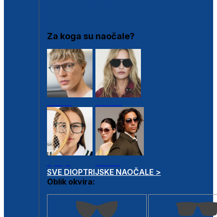
DIOPTRIJSKI OKVIRI
Za koga su naočale?
Muške
Ženske
Dječje
Unisex
SVE DIOPTRIJSKE NAOČALE >
Oblik okvira: