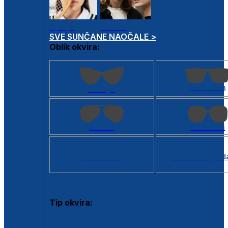
Dječje
Unisex
SVE SUNČANE NAOČALE >
Oblik okvira:
Kvadratan
Cat eye
Aviator
Četvrtasti
Svi oblici >
Virtualno ogled
Tip okvira:
Puni okvir