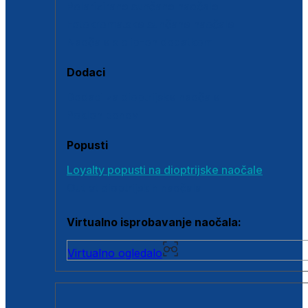
Polarizirane sunčane naočale
Fotokromatske sunčane naočale
Naočale s clip-on dodatkom
Dodaci
Dodaci za dioptrijske naočale
Poklon bonovi
Popusti
Loyalty popusti na dioptrijske naočale
Outlet dioptrijskih naočala
Virtualno isprobavanje naočala:
Virtualno ogledalo