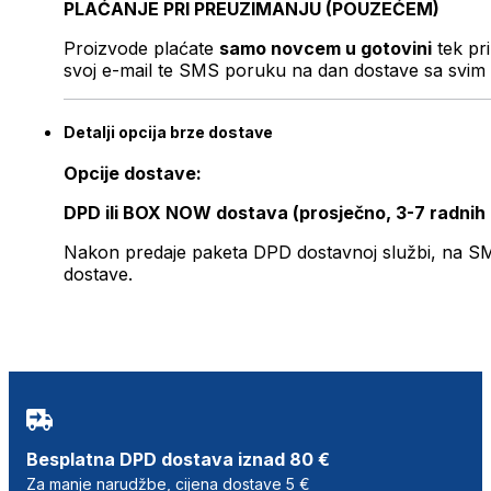
PLAĆANJE PRI PREUZIMANJU (POUZEĆEM)
Proizvode plaćate
samo novcem u gotovini
tek pr
svoj e-mail te SMS poruku na dan dostave sa svim 
Detalji opcija brze dostave
Opcije dostave:
DPD ili BOX NOW dostava (prosječno, 3-7 radnih
Nakon predaje paketa DPD dostavnoj službi, na SMS 
dostave.
Besplatna DPD dostava iznad 80 €
Za manje narudžbe, cijena dostave 5 €