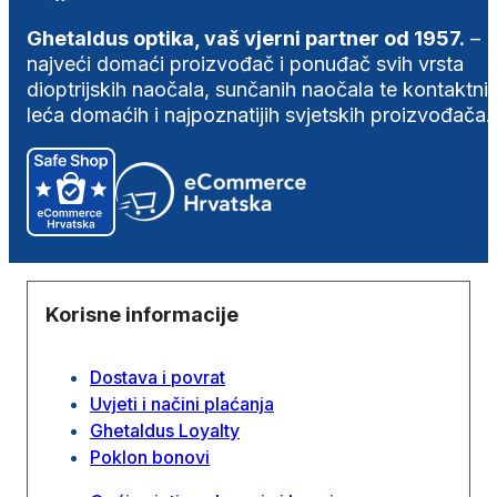
Ghetaldus optika, vaš vjerni partner od 1957.
–
najveći domaći proizvođač i ponuđač svih vrsta
dioptrijskih naočala, sunčanih naočala te kontaktni
leća domaćih i najpoznatijih svjetskih proizvođača.
Korisne informacije
Dostava i povrat
Uvjeti i načini plaćanja
Ghetaldus Loyalty
Poklon bonovi