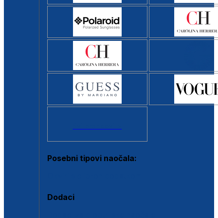
Svi brendovi >
Posebni tipovi naočala:
Okviri s clip-on dodatkom
Dodaci
Dodaci za dioptrijske naočale