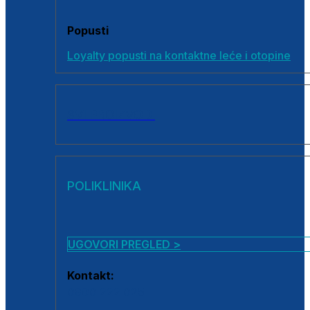
Popusti
Loyalty popusti na kontaktne leće i otopine
SVI PROIZVODI
POLIKLINIKA
UGOVORI PREGLED >
Kontakt:
0800 222 025