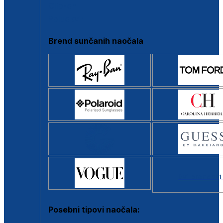
Clip-on
Poluokvir
Brend sunčanih naočala
Svi brendovi
Posebni tipovi naočala: