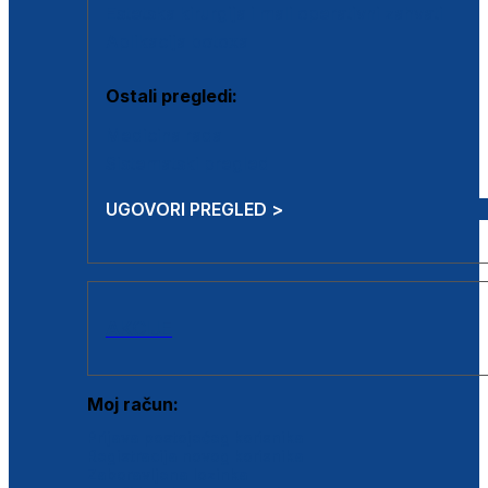
Estetska kirurgija i mali operativni zahvati
Aplikacija botoxa
Ostali pregledi:
Medicina rada
Sistematski pregled
UGOVORI PREGLED >
AKCIJE
Moj račun:
Prijava postojećeg korisnika
Registracija novog korisnika
Zaboravljena lozinka