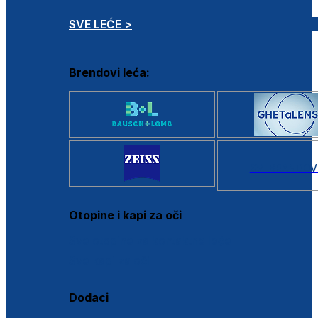
SVE LEĆE >
Brendovi leća:
SVI BRANDOV
Otopine i kapi za oči
Sve otopine za kontaktne leće
Sve kapi za oči
Dodaci