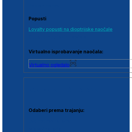
Poklon bonovi
Popusti
Loyalty popusti na dioptrijske naočale
Outlet dioptrijskih naočala
Virtualno isprobavanje naočala:
Virtualno ogledalo
KONTAKTNE LEĆE I OTOPINE
Odaberi prema trajanju:
Jednodnevne leće
Mjesečne leće