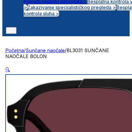
Pronađi najbližu polikliniku >
Besplatna kontrola 
>
Zakazivanje specijalističkog pregleda >
Bespla
Otvorena radna mjesta
kontrola sluha >
Početna
/
Sunčane naočale
/
BL3031 SUNČANE
NAOČALE BOLON
🔍