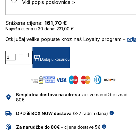
Vidi popis poslovnica >
Snižena cijena:
161,70
€
Najniža cijena u 30 dana: 231,00 €
Otključaj velike popuste kroz naš Loyalty program –
pri
BL3031 SUNČANE
NAOČALE
Dodaj u košaricu
BOLON
količina
Besplatna dostava na adresu
za sve narudžbe iznad
80€
DPD ili BOX NOW dostava
(3-7 radnih dana)
Za narudžbe do 80€
– cijena dostave 5€