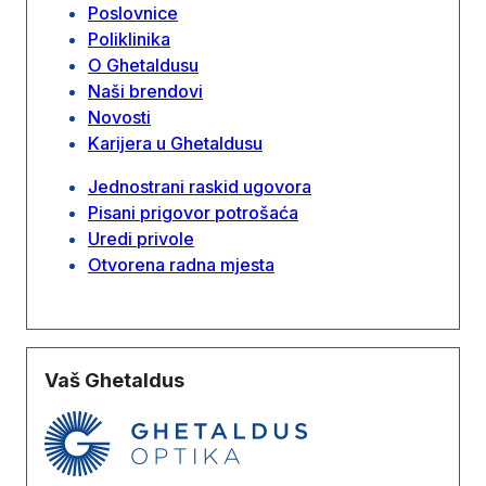
Poslovnice
Poliklinika
O Ghetaldusu
Naši brendovi
Novosti
Karijera u Ghetaldusu
Jednostrani raskid ugovora
Pisani prigovor potrošaća
Uredi privole
Otvorena radna mjesta
Vaš Ghetaldus