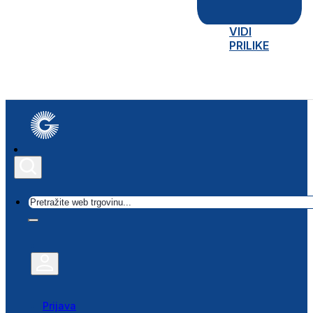
VIDI
PRILIKE
Traži
Prijava