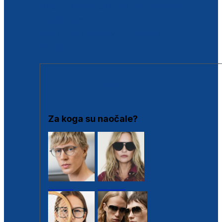
BESPLATNA KONTROLA SLUHA
Poslovnice
Proizvodi s loyalty popustima
Outlet
SUNČANE NAOČALE
Za koga su naočale?
Muške
Ženske