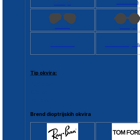
Kvadratan
Cat eye
Aviator
Okrugli
Svi oblici >
Virtualno ogled
Tip okvira:
Puni okvir
Clip-on
Poluokvir
Brend dioptrijskih okvira