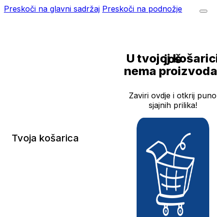
Preskoči na glavni sadržaj
Preskoči na podnožje
U tvojoj košarici još
nema proizvoda
Zaviri ovdje i otkrij puno
sjajnih prilika!
Tvoja košarica