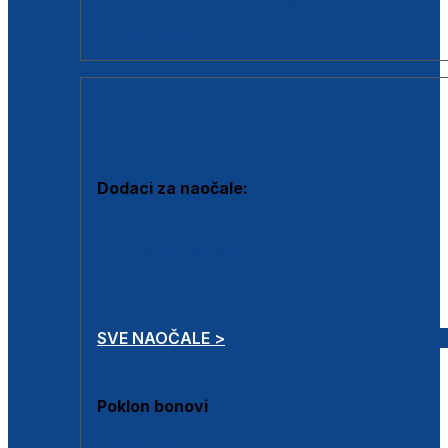
Dodaci za dioptrijske naočale
Poklon bonovi
DODACI
Dodaci za naočale:
Krpice za čišćenje
Kutijice za naočale
Sprejevi za čišćenje
Lančići za naočale
SVE NAOČALE >
Poklon bonovi
Poklon bonovi