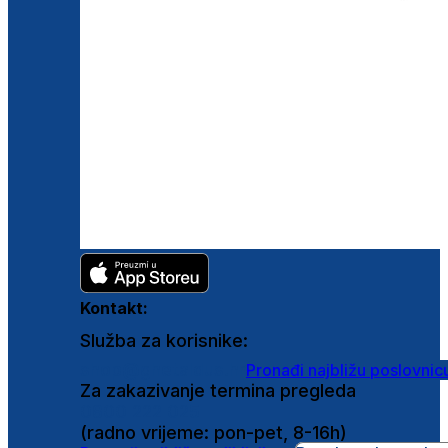
Kontakt:
Služba za korisnike:
shop@ghetaldus.hr
Pronađi najbližu poslovnic
Za zakazivanje termina pregleda
0800 222 025
(radno vrijeme: pon-pet, 8-16h)