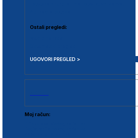
Estetska kirurgija i mali operativni zahvati
Aplikacija botoxa
Ostali pregledi:
Medicina rada
Sistematski pregled
UGOVORI PREGLED >
AKCIJE
Moj račun:
Prijava postojećeg korisnika
Registracija novog korisnika
Zaboravljena lozinka