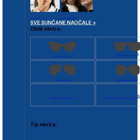
Dječje
Unisex
SVE SUNČANE NAOČALE >
Oblik okvira:
Kvadratan
Cat eye
Aviator
Četvrtasti
Svi oblici >
Virtualno ogled
Tip okvira:
Puni okvir