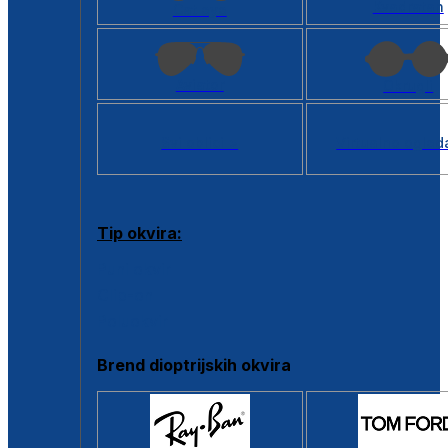
Kvadratan
Cat eye
Aviator
Okrugli
Svi oblici >
Virtualno ogled
Tip okvira:
Puni okvir
Clip-on
Poluokvir
Brend dioptrijskih okvira