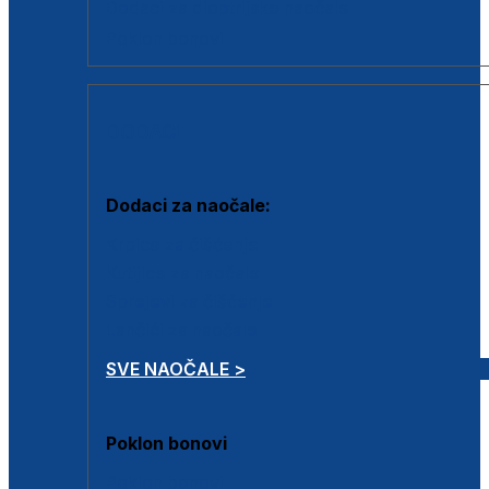
Dodaci za dioptrijske naočale
Poklon bonovi
DODACI
Dodaci za naočale:
Krpice za čišćenje
Kutijice za naočale
Sprejevi za čišćenje
Lančići za naočale
SVE NAOČALE >
Poklon bonovi
Poklon bonovi