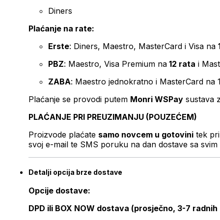
Diners
Plaćanje na rate:
Erste
: Diners, Maestro, MasterCard i Visa na
PBZ
: Maestro, Visa Premium na
12 rata
i Mas
ZABA
: Maestro jednokratno i MasterCard na 
Plaćanje se provodi putem
Monri WSPay
sustava z
PLAĆANJE PRI PREUZIMANJU (POUZEĆEM)
Proizvode plaćate
samo novcem u gotovini
tek pr
svoj e-mail te SMS poruku na dan dostave sa svim 
Detalji opcija brze dostave
Opcije dostave:
DPD ili BOX NOW dostava (prosječno, 3-7 radnih