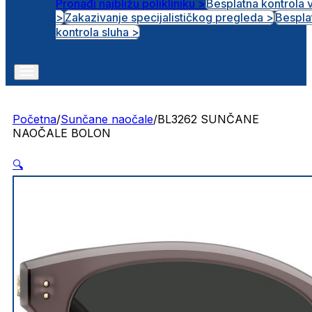
Pronađi najbližu polikliniku >
Besplatna kontrola 
>
Zakazivanje specijalističkog pregleda >
Bespla
Otvorena radna mjesta
kontrola sluha >
Početna
/
Sunčane naočale
/
BL3262 SUNČANE
NAOČALE BOLON
🔍