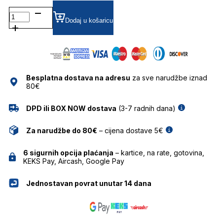
BL3262
SUNČANE
Dodaj u košaricu
NAOČALE
BOLON
količina
Besplatna dostava na adresu
za sve narudžbe iznad
80€
DPD ili BOX NOW dostava
(3-7 radnih dana)
Za narudžbe do 80€
– cijena dostave 5€
6 sigurnih opcija plaćanja
– kartice, na rate, gotovina,
KEKS Pay, Aircash, Google Pay
Jednostavan povrat unutar 14 dana