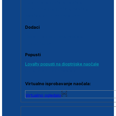
Polarizirane sunčane naočale
Fotokromatske sunčane naočale
Naočale s clip-on dodatkom
Dodaci
Dodaci za dioptrijske naočale
Poklon bonovi
Popusti
Loyalty popusti na dioptrijske naočale
Outlet dioptrijskih naočala
Virtualno isprobavanje naočala:
Virtualno ogledalo