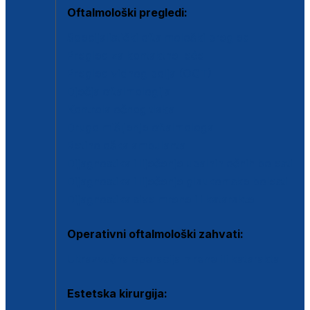
Oftalmološki pregledi:
Specijalistički oftalmološki pregled
Pregled za kontaktne leće
Pregled vidnog polja (OCT)
Dječja oftalmologija
Kontrola očnog tlaka
Drugo mišljenje oftalmologa
Retinološka ambulanta
Dijagnostika i liječenje upalnih očnih bolesti
Dijagnostika i liječenje glaukomske bolesti
Dijagnostika sive mrene ili katarakte
Operativni oftalmološki zahvati:
Ultrazvučna operacija mrene ili katarakta
Estetska kirurgija: