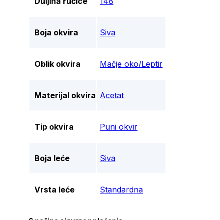
Duljina ručice
148
Boja okvira
Siva
Oblik okvira
Mačje oko/Leptir
Materijal okvira
Acetat
Tip okvira
Puni okvir
Boja leće
Siva
Vrsta leće
Standardna