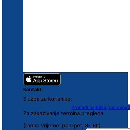
Kontakt:
Služba za korisnike:
shop@ghetaldus.hr
Pronađi najbližu poslovnic
Za zakazivanje termina pregleda
0800 222 025
(radno vrijeme: pon-pet, 8-16h)