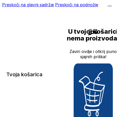
Preskoči na glavni sadržaj
Preskoči na podnožje
U tvojoj košarici još
nema proizvoda
Zaviri ovdje i otkrij puno
sjajnih prilika!
Tvoja košarica