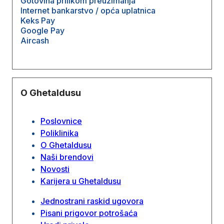
Gotovina prilikom preuzimanja
Internet bankarstvo / opća uplatnica
Keks Pay
Google Pay
Aircash
O Ghetaldusu
Poslovnice
Poliklinika
O Ghetaldusu
Naši brendovi
Novosti
Karijera u Ghetaldusu
Jednostrani raskid ugovora
Pisani prigovor potrošaća