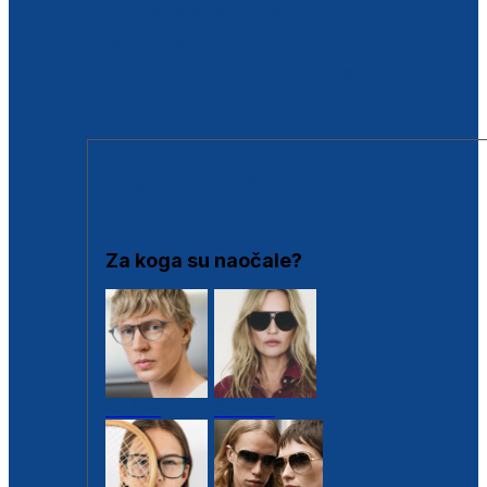
BESPLATNA KONTROLA SLUHA
Poslovnice
Proizvodi s loyalty popustima
Outlet
SUNČANE NAOČALE
Za koga su naočale?
Muške
Ženske