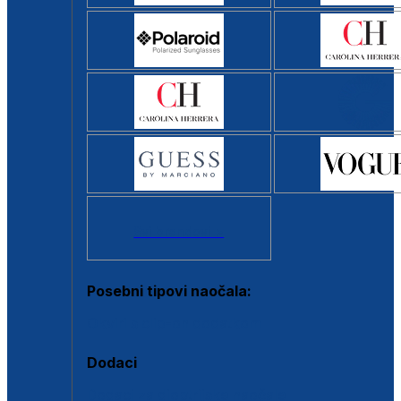
Svi brendovi >
Posebni tipovi naočala:
Okviri s clip-on dodatkom
Dodaci
Dodaci za dioptrijske naočale