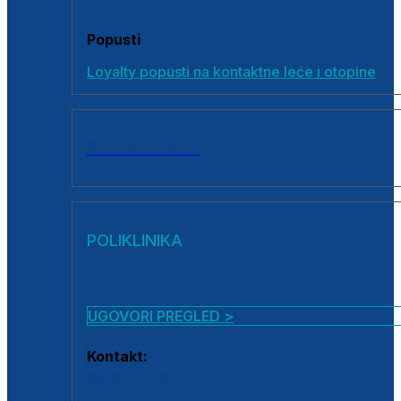
Popusti
Loyalty popusti na kontaktne leće i otopine
SVI PROIZVODI
POLIKLINIKA
UGOVORI PREGLED >
Kontakt:
0800 222 025