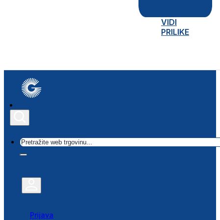
VIDI
PRILIKE
Traži
Prijava