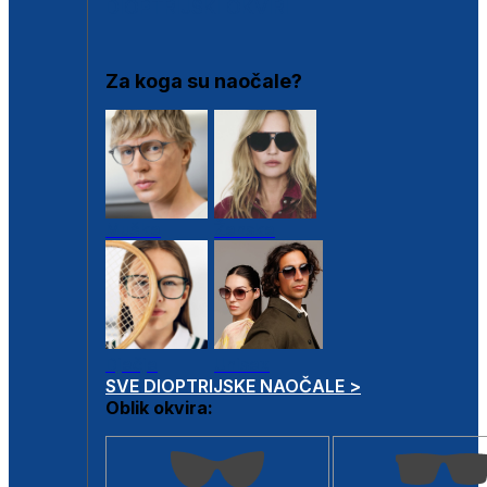
DIOPTRIJSKI OKVIRI
Za koga su naočale?
Muške
Ženske
Dječje
Unisex
SVE DIOPTRIJSKE NAOČALE >
Oblik okvira: