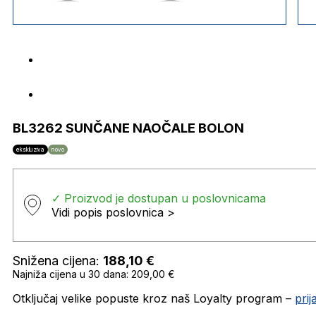
BL3262 SUNČANE NAOČALE BOLON
ekskluziva
novo
✓ Proizvod je dostupan u poslovnicama
Vidi popis poslovnica >
Snižena cijena:
188,10
€
Najniža cijena u 30 dana: 209,00 €
Otključaj velike popuste kroz naš Loyalty program –
pri