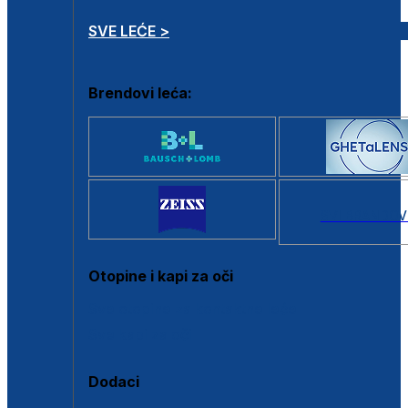
SVE LEĆE >
Brendovi leća:
SVI BRANDOV
Otopine i kapi za oči
Sve otopine za kontaktne leće
Sve kapi za oči
Dodaci