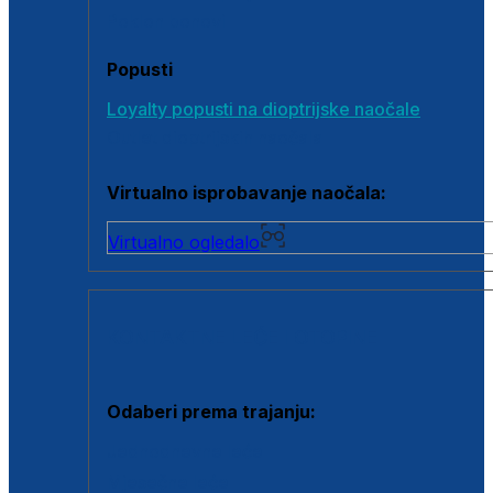
Poklon bonovi
Popusti
Loyalty popusti na dioptrijske naočale
Outlet dioptrijskih naočala
Virtualno isprobavanje naočala:
Virtualno ogledalo
KONTAKTNE LEĆE I OTOPINE
Odaberi prema trajanju:
Jednodnevne leće
Mjesečne leće