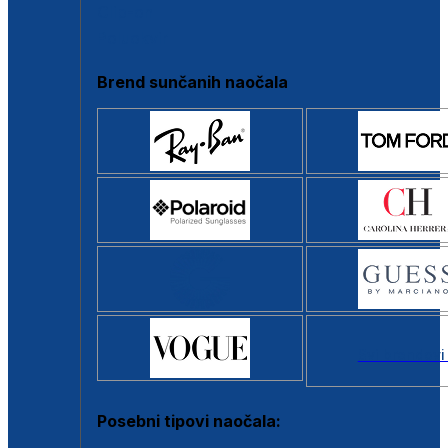
Clip-on
Poluokvir
Brend sunčanih naočala
Svi brendovi
Posebni tipovi naočala: