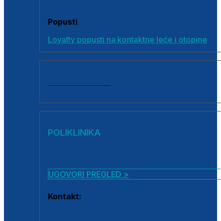
Popusti
Loyalty popusti na kontaktne leće i otopine
SVI PROIZVODI
POLIKLINIKA
UGOVORI PREGLED >
Kontakt:
0800 222 025