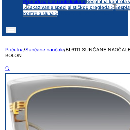
Pronađi najbližu polikliniku >
Besplatna kontrola 
>
Zakazivanje specijalističkog pregleda >
Bespla
Otvorena radna mjesta
kontrola sluha >
Početna
/
Sunčane naočale
/
BL6111 SUNČANE NAOČAL
BOLON
🔍