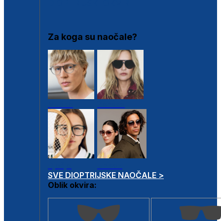
DIOPTRIJSKI OKVIRI
Za koga su naočale?
Muške
Ženske
Dječje
Unisex
SVE DIOPTRIJSKE NAOČALE >
Oblik okvira: