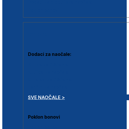
Dodaci za dioptrijske naočale
Poklon bonovi
DODACI
Dodaci za naočale:
Krpice za čišćenje
Kutijice za naočale
Sprejevi za čišćenje
Lančići za naočale
SVE NAOČALE >
Poklon bonovi
Poklon bonovi