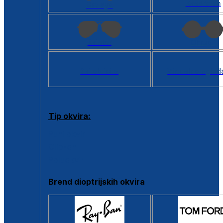
Kvadratan
Cat eye
Aviator
Okrugli
Svi oblici >
Virtualno ogled
Tip okvira:
Puni okvir
Clip-on
Poluokvir
Brend dioptrijskih okvira