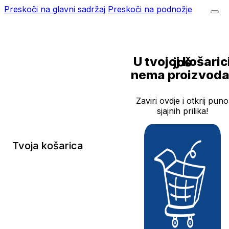
Preskoči na glavni sadržaj
Preskoči na podnožje
U tvojoj košarici još
nema proizvoda
Zaviri ovdje i otkrij puno
sjajnih prilika!
Tvoja košarica