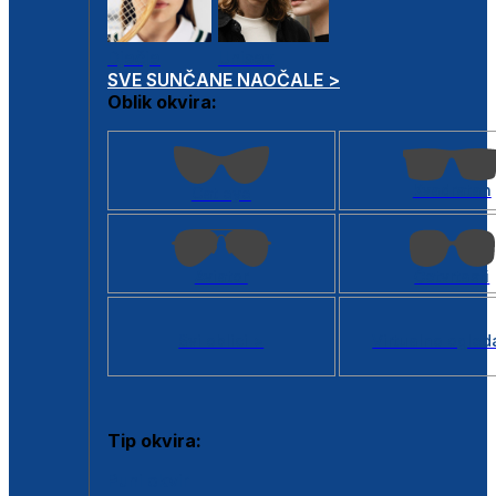
Dječje
Unisex
SVE SUNČANE NAOČALE >
Oblik okvira:
Kvadratan
Cat eye
Aviator
Četvrtasti
Svi oblici >
Virtualno ogled
Tip okvira:
Puni okvir