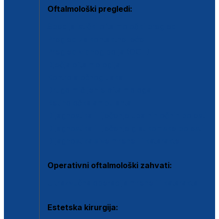
Oftalmološki pregledi:
Specijalistički oftalmološki pregled
Pregled za kontaktne leće
Pregled vidnog polja (OCT)
Dječja oftalmologija
Kontrola očnog tlaka
Drugo mišljenje oftalmologa
Retinološka ambulanta
Dijagnostika i liječenje upalnih očnih bolesti
Dijagnostika i liječenje glaukomske bolesti
Dijagnostika sive mrene ili katarakte
Operativni oftalmološki zahvati:
Ultrazvučna operacija mrene ili katarakta
Estetska kirurgija: