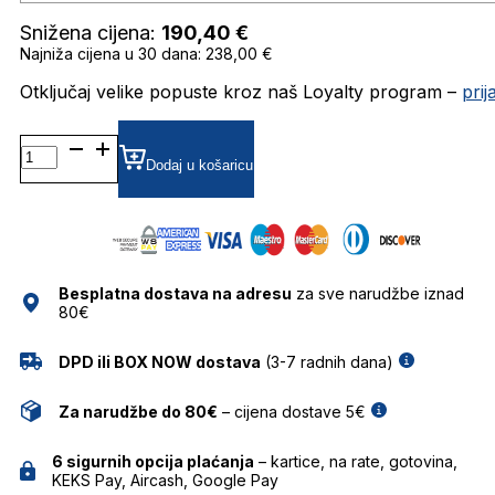
Snižena cijena:
190,40
€
Najniža cijena u 30 dana: 238,00 €
Otključaj velike popuste kroz naš Loyalty program –
pri
BL6111 SUNČANE
NAOČALE
Dodaj u košaricu
BOLON
količina
Besplatna dostava na adresu
za sve narudžbe iznad
80€
DPD ili BOX NOW dostava
(3-7 radnih dana)
Za narudžbe do 80€
– cijena dostave 5€
6 sigurnih opcija plaćanja
– kartice, na rate, gotovina,
KEKS Pay, Aircash, Google Pay