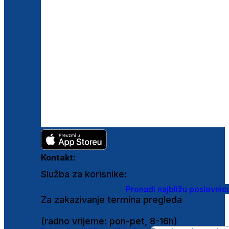
Kontakt:
Služba za korisnike:
shop@ghetaldus.hr
Pronađi najbližu poslovnic
Za zakazivanje termina pregleda
0800 222 025
(radno vrijeme: pon-pet, 8-16h)