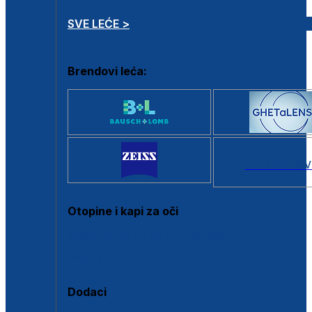
SVE LEĆE >
Brendovi leća:
SVI BRANDOV
Otopine i kapi za oči
Sve otopine za kontaktne leće
Sve kapi za oči
Dodaci