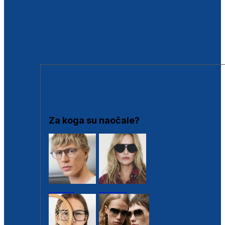
BESPLATNA KONTROLA SLUHA
Poslovnice
Proizvodi s loyalty popustima
Outlet
SUNČANE NAOČALE
Za koga su naočale?
Muške
Ženske