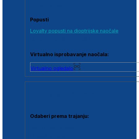
Poklon bonovi
Popusti
Loyalty popusti na dioptrijske naočale
Outlet dioptrijskih naočala
Virtualno isprobavanje naočala:
Virtualno ogledalo
KONTAKTNE LEĆE I OTOPINE
Odaberi prema trajanju:
Jednodnevne leće
Mjesečne leće