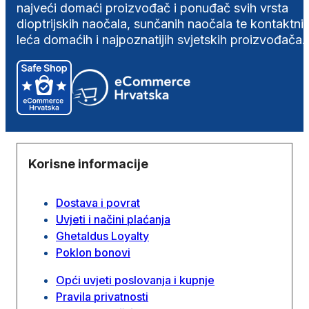
najveći domaći proizvođač i ponuđač svih vrsta
dioptrijskih naočala, sunčanih naočala te kontaktni
leća domaćih i najpoznatijih svjetskih proizvođača.
Korisne informacije
Dostava i povrat
Uvjeti i načini plaćanja
Ghetaldus Loyalty
Poklon bonovi
Opći uvjeti poslovanja i kupnje
Pravila privatnosti