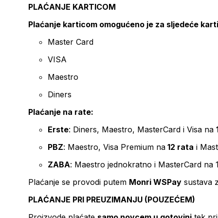
PLAĆANJE KARTICOM
Plaćanje karticom omogućeno je za sljedeće kart
Master Card
VISA
Maestro
Diners
Plaćanje na rate:
Erste
: Diners, Maestro, MasterCard i Visa na
PBZ
: Maestro, Visa Premium na
12 rata
i Mas
ZABA
: Maestro jednokratno i MasterCard na 
Plaćanje se provodi putem
Monri WSPay
sustava z
PLAĆANJE PRI PREUZIMANJU (POUZEĆEM)
Proizvode plaćate
samo novcem u gotovini
tek pr