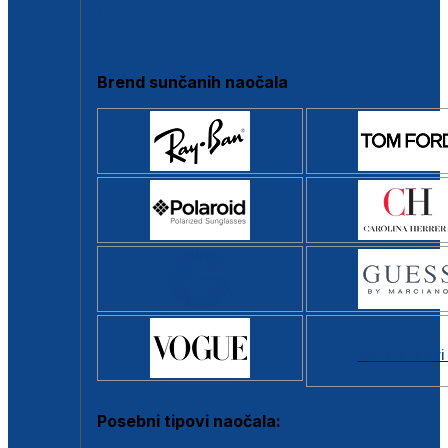
Clip-on
Poluokvir
Brend sunčanih naočala
Svi brendovi
Posebni tipovi naočala: