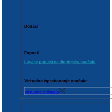
Polarizirane sunčane naočale
Fotokromatske sunčane naočale
Naočale s clip-on dodatkom
Dodaci
Dodaci za dioptrijske naočale
Poklon bonovi
Popusti
Loyalty popusti na dioptrijske naočale
Outlet dioptrijskih naočala
Virtualno isprobavanje naočala:
Virtualno ogledalo