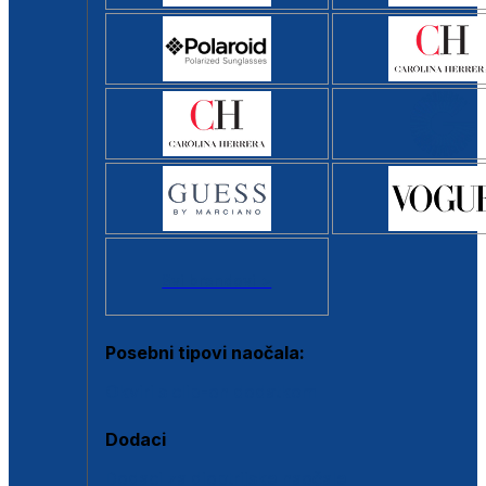
Svi brendovi >
Posebni tipovi naočala:
Okviri s clip-on dodatkom
Dodaci
Dodaci za dioptrijske naočale