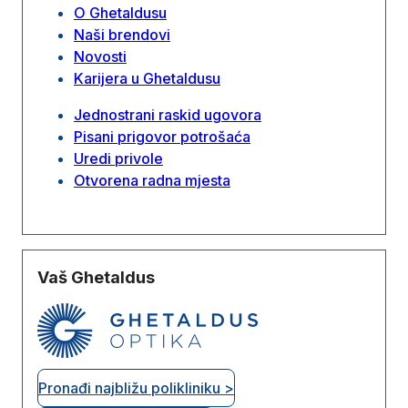
O Ghetaldusu
Naši brendovi
Novosti
Karijera u Ghetaldusu
Jednostrani raskid ugovora
Pisani prigovor potrošaća
Uredi privole
Otvorena radna mjesta
Vaš Ghetaldus
Pronađi najbližu polikliniku >