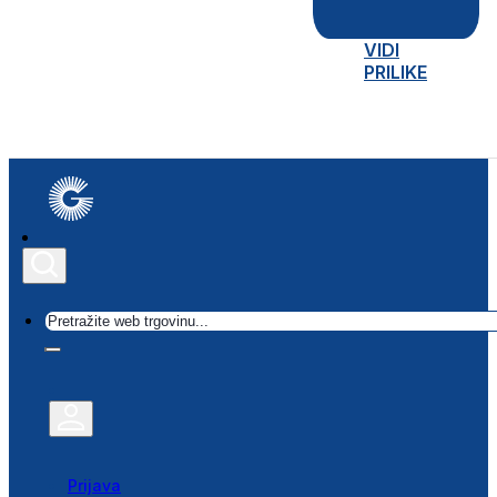
VIDI
PRILIKE
Traži
Prijava