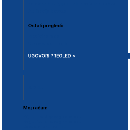
Estetska kirurgija i mali operativni zahvati
Aplikacija botoxa
Ostali pregledi:
Medicina rada
Sistematski pregled
UGOVORI PREGLED >
AKCIJE
Moj račun:
Prijava postojećeg korisnika
Registracija novog korisnika
Zaboravljena lozinka