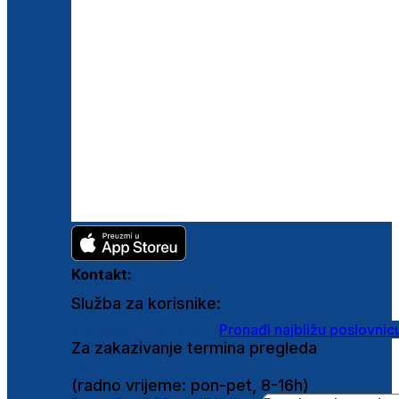
Kontakt:
Služba za korisnike:
shop@ghetaldus.hr
Pronađi najbližu poslovnic
Za zakazivanje termina pregleda
0800 222 025
(radno vrijeme: pon-pet, 8-16h)