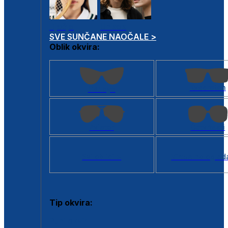
Dječje
Unisex
SVE SUNČANE NAOČALE >
Oblik okvira:
Kvadratan
Cat eye
Aviator
Četvrtasti
Svi oblici >
Virtualno ogled
Tip okvira:
Puni okvir