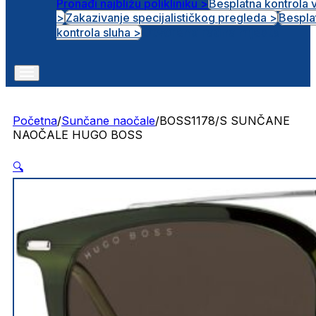
Pronađi najbližu polikliniku >
Besplatna kontrola 
>
Zakazivanje specijalističkog pregleda >
Bespla
Otvorena radna mjesta
kontrola sluha >
Početna
/
Sunčane naočale
/
BOSS1178/S SUNČANE
NAOČALE HUGO BOSS
🔍