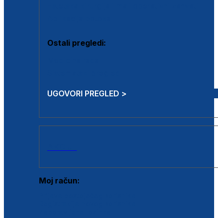
Estetska kirurgija i mali operativni zahvati
Aplikacija botoxa
Ostali pregledi:
Medicina rada
Sistematski pregled
UGOVORI PREGLED >
AKCIJE
Moj račun:
Prijava postojećeg korisnika
Registracija novog korisnika
Zaboravljena lozinka