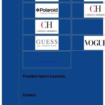
Svi brendovi >
Posebni tipovi naočala:
Okviri s clip-on dodatkom
Dodaci
Dodaci za dioptrijske naočale