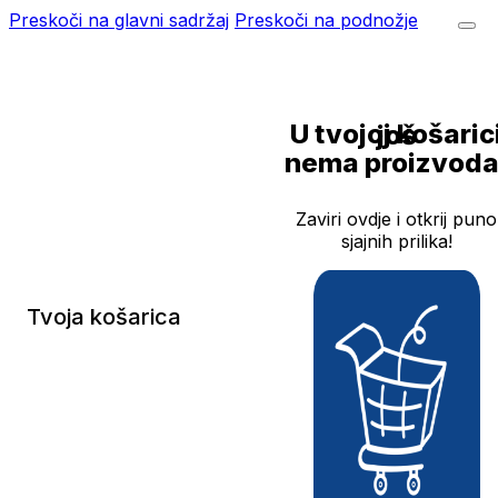
Preskoči na glavni sadržaj
Preskoči na podnožje
U tvojoj košarici još
nema proizvoda
Zaviri ovdje i otkrij puno
sjajnih prilika!
Tvoja košarica