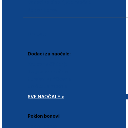
Dodaci za dioptrijske naočale
Poklon bonovi
DODACI
Dodaci za naočale:
Krpice za čišćenje
Kutijice za naočale
Sprejevi za čišćenje
Lančići za naočale
SVE NAOČALE >
Poklon bonovi
Poklon bonovi