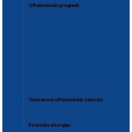
Oftalmološki pregledi:
Specijalistički oftalmološki pregled
Pregled za kontaktne leće
Pregled vidnog polja (OCT)
Dječja oftalmologija
Kontrola očnog tlaka
Drugo mišljenje oftalmologa
Retinološka ambulanta
Dijagnostika i liječenje upalnih očnih bolesti
Dijagnostika i liječenje glaukomske bolesti
Dijagnostika sive mrene ili katarakte
Operativni oftalmološki zahvati:
Ultrazvučna operacija mrene ili katarakta
Estetska kirurgija: