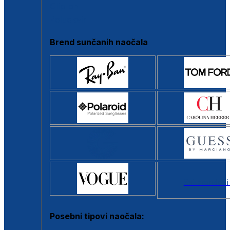
Clip-on
Poluokvir
Brend sunčanih naočala
Svi brendovi
Posebni tipovi naočala: