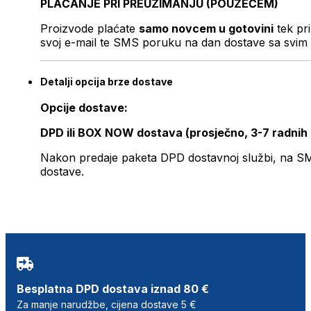
PLAĆANJE PRI PREUZIMANJU (POUZEĆEM)
Proizvode plaćate
samo novcem u gotovini
tek pr
svoj e-mail te SMS poruku na dan dostave sa svim 
Detalji opcija brze dostave
Opcije dostave:
DPD ili BOX NOW dostava (prosječno, 3-7 radnih
Nakon predaje paketa DPD dostavnoj službi, na SMS 
dostave.
Besplatna DPD dostava iznad 80 €
Za manje narudžbe, cijena dostave 5 €