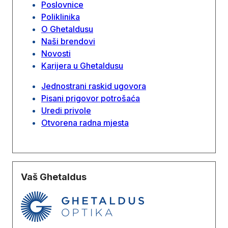
Poslovnice
Poliklinika
O Ghetaldusu
Naši brendovi
Novosti
Karijera u Ghetaldusu
Jednostrani raskid ugovora
Pisani prigovor potrošaća
Uredi privole
Otvorena radna mjesta
Vaš Ghetaldus