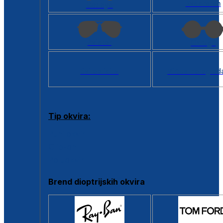
Kvadratan
Cat eye
Aviator
Okrugli
Svi oblici >
Virtualno ogled
Tip okvira:
Puni okvir
Clip-on
Poluokvir
Brend dioptrijskih okvira