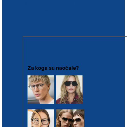
BESPLATNA KONTROLA SLUHA
Poslovnice
Proizvodi s loyalty popustima
Outlet
SUNČANE NAOČALE
Za koga su naočale?
Muške
Ženske