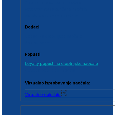
Polarizirane sunčane naočale
Fotokromatske sunčane naočale
Naočale s clip-on dodatkom
Dodaci
Dodaci za dioptrijske naočale
Poklon bonovi
Popusti
Loyalty popusti na dioptrijske naočale
Outlet dioptrijskih naočala
Virtualno isprobavanje naočala:
Virtualno ogledalo