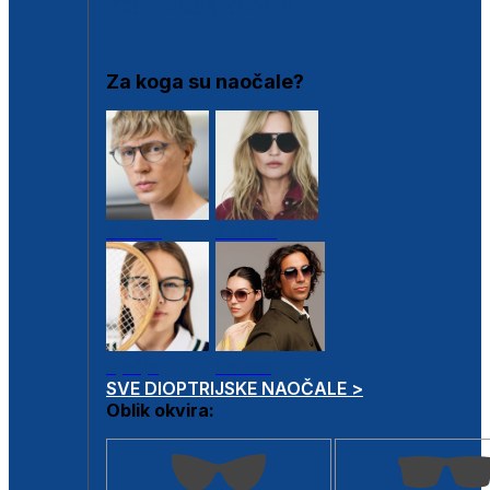
DIOPTRIJSKI OKVIRI
Za koga su naočale?
Muške
Ženske
Dječje
Unisex
SVE DIOPTRIJSKE NAOČALE >
Oblik okvira: