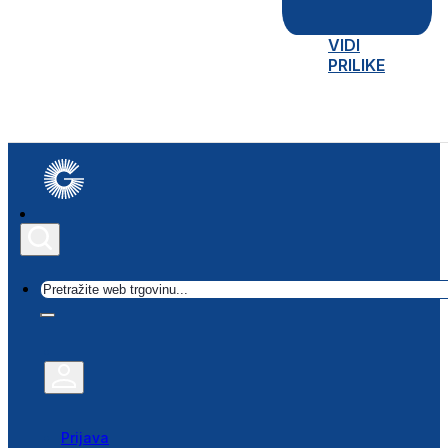
VIDI
PRILIKE
Traži
Prijava