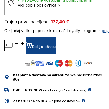
✓ Proizvod je dostupan u poslovnicama
Vidi popis poslovnica >
Trajno povoljna cijena:
127,40
€
Otključaj velike popuste kroz naš Loyalty program –
pri
BOSS1178/S SUNČANE
NAOČALE
Dodaj u košaricu
HUGO
BOSS
količina
Besplatna dostava na adresu
za sve narudžbe iznad
80€
DPD ili BOX NOW dostava
(3-7 radnih dana)
Za narudžbe do 80€
– cijena dostave 5€