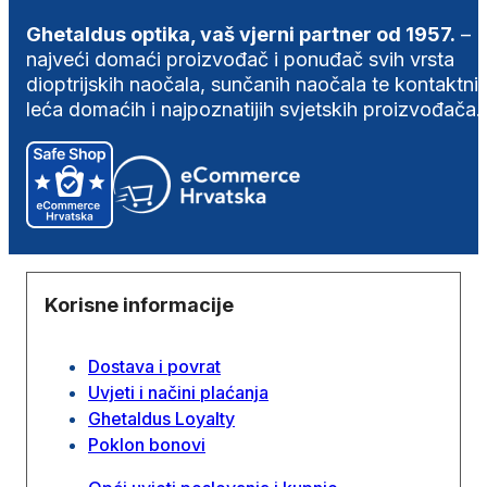
Ghetaldus optika, vaš vjerni partner od 1957.
–
najveći domaći proizvođač i ponuđač svih vrsta
dioptrijskih naočala, sunčanih naočala te kontaktni
leća domaćih i najpoznatijih svjetskih proizvođača.
Korisne informacije
Dostava i povrat
Uvjeti i načini plaćanja
Ghetaldus Loyalty
Poklon bonovi