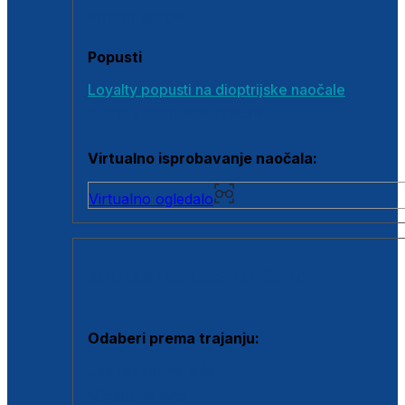
Poklon bonovi
Popusti
Loyalty popusti na dioptrijske naočale
Outlet dioptrijskih naočala
Virtualno isprobavanje naočala:
Virtualno ogledalo
KONTAKTNE LEĆE I OTOPINE
Odaberi prema trajanju:
Jednodnevne leće
Mjesečne leće