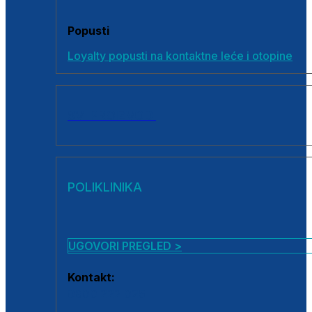
Popusti
Loyalty popusti na kontaktne leće i otopine
SVI PROIZVODI
POLIKLINIKA
UGOVORI PREGLED >
Kontakt:
0800 222 025