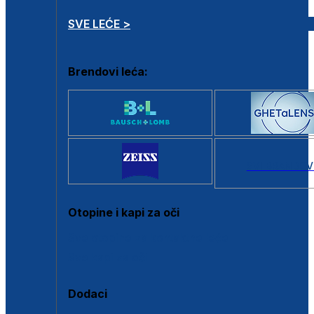
SVE LEĆE >
Brendovi leća:
SVI BRANDOV
Otopine i kapi za oči
Sve otopine za kontaktne leće
Sve kapi za oči
Dodaci